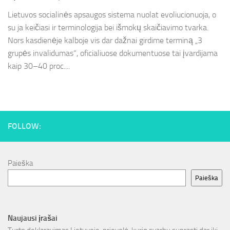
Lietuvos socialinės apsaugos sistema nuolat evoliucionuoja, o
su ja keičiasi ir terminologija bei išmokų skaičiavimo tvarka.
Nors kasdienėje kalboje vis dar dažnai girdime terminą „3
grupės invalidumas“, oficialiuose dokumentuose tai įvardijama
kaip 30–40 proc....
FOLLOW:
Paieška
Paieška
Naujausi įrašai