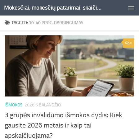
Mokesčiai, mokesčių patarimai, skaičiuoklės, straipsniai -Liepaja.lt
Skip to content
TAGGED:
30-40 PROC. DARBINGUMAS
0
IŠMOKOS
2026 6 BALANDŽIO
3 grupės invalidumo išmokos dydis: Kiek
gausite 2026 metais ir kaip tai
apskaičiuojama?