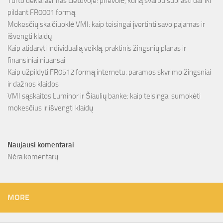
Turto deklaravimas Lietuvoje: prievolė, kurią svarbu suprasti dar iki
pildant FR0001 formą
Mokesčių skaičiuoklė VMI: kaip teisingai įvertinti savo pajamas ir
išvengti klaidų
Kaip atidaryti individualią veiklą: praktinis žingsnių planas ir
finansiniai niuansai
Kaip užpildyti FR0512 formą internetu: paramos skyrimo žingsniai
ir dažnos klaidos
VMI sąskaitos Luminor ir Šiaulių banke: kaip teisingai sumokėti
mokesčius ir išvengti klaidų
Naujausi komentarai
Nėra komentarų.
MORE