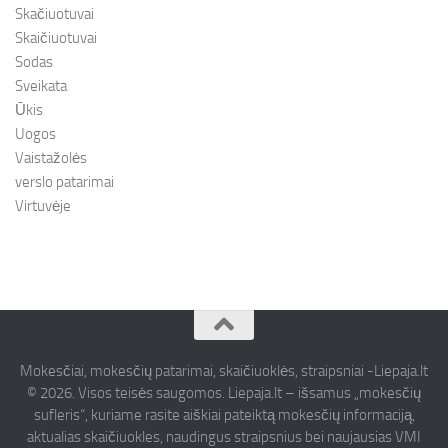
Skačiuotuvai
Skaičiuotuvai
Sodas
Sveikata
Ūkis
Uogos
Vaistažolės
verslo patarimai
Virtuvėje
Mokesčiai, mokesčių patarimai, skaičiuoklės, straipsniai -Liepaja.lt
© 2026. Visos teisės saugomos. Liepaja.lt – išsamus „mokesčių
sufleris“, kuriame rasite aiškiai pateiktą mokesčių informaciją,
aktualias skaičiuokles, naudingus straipsnius bei naujausias VMI