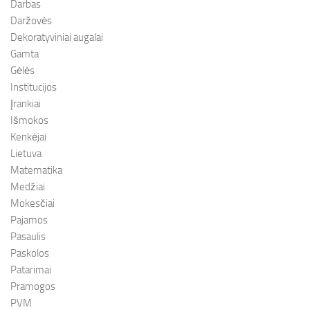
Darbas
Daržovės
Dekoratyviniai augalai
Gamta
Gėlės
Institucijos
Įrankiai
Išmokos
Kenkėjai
Lietuva
Matematika
Medžiai
Mokesčiai
Pajamos
Pasaulis
Paskolos
Patarimai
Pramogos
PVM