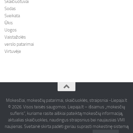
Skaičiuotuvai
Sodas
Sveikata
Ūkis
Uogos
Vaistažolės
verslo patarimai
Virtuvėje
Mokesčiai, mokesčių patarimai, skaičiuoklės, straipsniai -Liepaja.lt
© 2026. Visos teisės saugomos. Liepaja.lt – išsamus „mokesčių
sufleris“, kuriame rasite aiškiai pateiktą mokesčių informaciją,
aktualias skaičiuokles, naudingus straipsnius bei naujausias VMI
naujienas. Svetainė skirta padėti geriau suprasti mokestinę sistemą