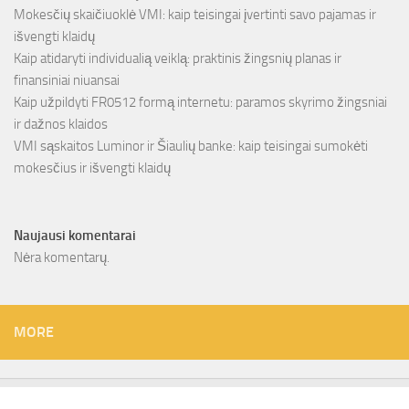
Mokesčių skaičiuoklė VMI: kaip teisingai įvertinti savo pajamas ir
išvengti klaidų
Kaip atidaryti individualią veiklą: praktinis žingsnių planas ir
finansiniai niuansai
Kaip užpildyti FR0512 formą internetu: paramos skyrimo žingsniai
ir dažnos klaidos
VMI sąskaitos Luminor ir Šiaulių banke: kaip teisingai sumokėti
mokesčius ir išvengti klaidų
Naujausi komentarai
Nėra komentarų.
MORE