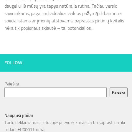
daugeliui iš mūsų yra tapęs natūralia rutina. Tačiau verslo
savininkams, pagal individualios veiklos pažymą dirbantiems
specialistams ar įmonių atstovams, paprastas pirkinių kvitelis
nėra tik popieriaus skiautė – tai potencialios...
FOLLOW:
Paieška
Paieška
Naujausi įrašai
Turto deklaravimas Lietuvoje: prievolė, kurią svarbu suprasti dar iki
pildant FR0001 formą