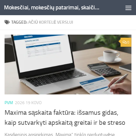
Mokesčiai, mokesčių patarimai, skaičiuoklės, straipsniai -Liepaja.lt
Skip to content
TAGGED:
AČIŪ KORTELĖ VERSLUI
0
PVM
2026 19 KOVO
Maxima sąskaita faktūra: išsamus gidas,
kaip sutvarkyti apskaitą greitai ir be streso
Kasdieninis apsipirkimas „Maxima“ tinklo parduotuvėse