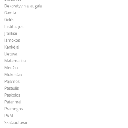
Dekoratyviniai augalai
Gamta
Gėlės
Institucijos
Įrankiai
Išmokos
Kenkėjai
Lietuva
Matematika
Medžiai
Mokesčiai
Pajamos
Pasaulis
Paskolos
Patarimai
Pramogos
PVM
Skačiuotuvai