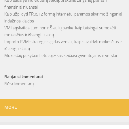
Kaip atidaryti individualią veiklą: praktinis žingsnių planas ir
finansiniai niuansai
Kaip užpildyti FR0512 formą internetu: paramos skyrimo žingsniai
ir dažnos klaidos
VMI sąskaitos Luminor ir Šiaulių banke: kaip teisingai sumokėti
mokesčius ir išvengti klaidų
Importo PVM: strateginis gidas verslui, kaip suvaldyti mokesčius ir
išvengti klaidų
Mokesčių pokyčiai Lietuvoje: kas keičiasi gyventojams ir verslui
Naujausi komentarai
Nėra komentarų.
MORE