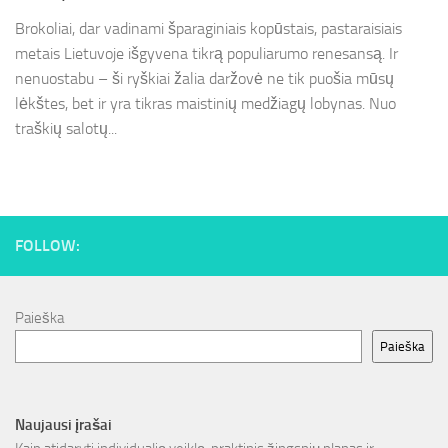
Brokoliai, dar vadinami šparaginiais kopūstais, pastaraisiais
metais Lietuvoje išgyvena tikrą populiarumo renesansą. Ir
nenuostabu – ši ryškiai žalia daržovė ne tik puošia mūsų
lėkštes, bet ir yra tikras maistinių medžiagų lobynas. Nuo
traškių salotų...
FOLLOW:
Paieška
Paieška
Naujausi įrašai