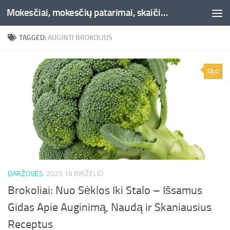
Mokesčiai, mokesčių patarimai, skaičiuoklės, straipsniai -Liepaja.lt
Skip to content
TAGGED:
AUGINTI BROKOLIUS
0
DARŽOVĖS
2025 18 BIRŽELIO
Brokoliai: Nuo Sėklos Iki Stalo – Išsamus
Gidas Apie Auginimą, Naudą ir Skaniausius
Receptus