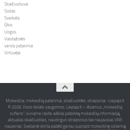
Skaičiuotuvai
Sodas
Sveikata
Ūkis
Uogos
Vaistažolės
verslo patarimai
Virtuvėje
Mokesčiai, mokesčių patarimai, skaičiuoklės, straipsniai -Liepaja.lt
© 2026. Visos teisės saugomos. Liepaja.lt – išsamus „mokesčių
sufleris“, kuriame rasite aiškiai pateiktą mokesčių informaciją,
aktualias skaičiuokles, naudingus straipsnius bei naujausias VMI
naujienas. Svetainė skirta padėti geriau suprasti mokestinę sistemą