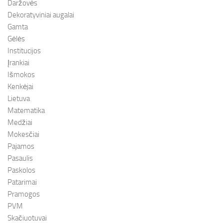
Daržovės
Dekoratyviniai augalai
Gamta
Gėlės
Institucijos
Įrankiai
Išmokos
Kenkėjai
Lietuva
Matematika
Medžiai
Mokesčiai
Pajamos
Pasaulis
Paskolos
Patarimai
Pramogos
PVM
Skačiuotuvai