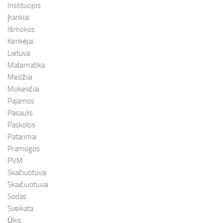
Institucijos
Įrankiai
Išmokos
Kenkėjai
Lietuva
Matematika
Medžiai
Mokesčiai
Pajamos
Pasaulis
Paskolos
Patarimai
Pramogos
PVM
Skačiuotuvai
Skaičiuotuvai
Sodas
Sveikata
Ūkis