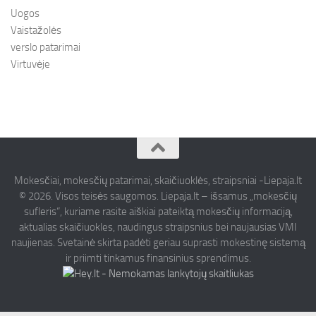
Uogos
Vaistažolės
verslo patarimai
Virtuvėje
Mokesčiai, mokesčių patarimai, skaičiuoklės, straipsniai -Liepaja.lt
© 2026. Visos teisės saugomos. Liepaja.lt – išsamus „mokesčių
sufleris“, kuriame rasite aiškiai pateiktą mokesčių informaciją,
aktualias skaičiuokles, naudingus straipsnius bei naujausias VMI
naujienas. Svetainė skirta padėti geriau suprasti mokestinę sistemą
ir priimti tinkamus finansinius sprendimus.