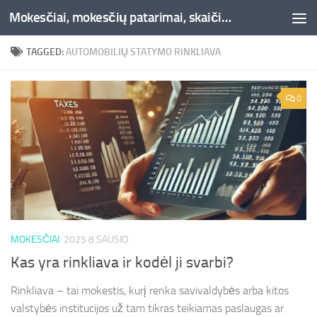
Mokesčiai, mokesčių patarimai, skaičiuoklės, straipsniai -Liepaja.lt
Skip to content
TAGGED:
AUTOMOBILIŲ STATYMO RINKLIAVA
0
MOKESČIAI
2025 8 SAUSIO
Kas yra rinkliava ir kodėl ji svarbi?
Rinkliava – tai mokestis, kurį renka savivaldybės arba kitos
valstybės institucijos už tam tikras teikiamas paslaugas ar