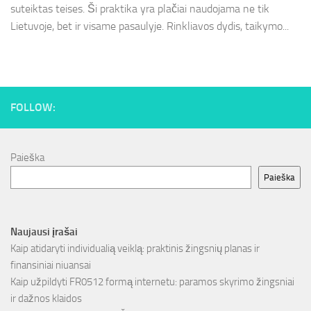
suteiktas teises. Ši praktika yra plačiai naudojama ne tik
Lietuvoje, bet ir visame pasaulyje. Rinkliavos dydis, taikymo...
FOLLOW:
Paieška
Paieška
Naujausi įrašai
Kaip atidaryti individualią veiklą: praktinis žingsnių planas ir
finansiniai niuansai
Kaip užpildyti FR0512 formą internetu: paramos skyrimo žingsniai
ir dažnos klaidos