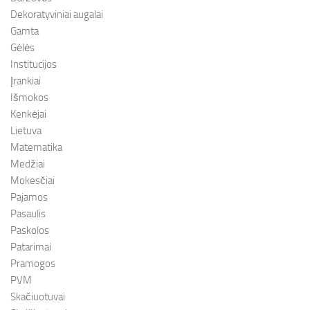
Dekoratyviniai augalai
Gamta
Gėlės
Institucijos
Įrankiai
Išmokos
Kenkėjai
Lietuva
Matematika
Medžiai
Mokesčiai
Pajamos
Pasaulis
Paskolos
Patarimai
Pramogos
PVM
Skačiuotuvai