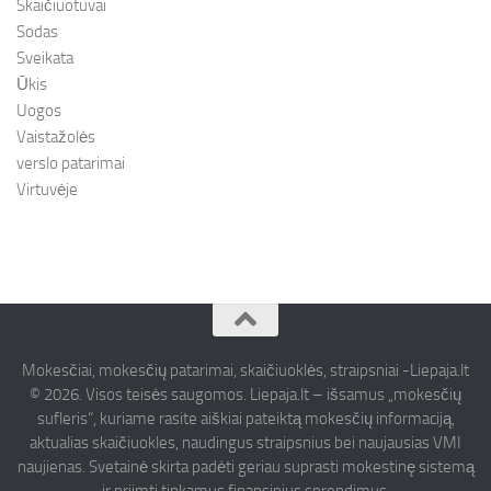
Skaičiuotuvai
Sodas
Sveikata
Ūkis
Uogos
Vaistažolės
verslo patarimai
Virtuvėje
Mokesčiai, mokesčių patarimai, skaičiuoklės, straipsniai -Liepaja.lt
© 2026. Visos teisės saugomos. Liepaja.lt – išsamus „mokesčių
sufleris“, kuriame rasite aiškiai pateiktą mokesčių informaciją,
aktualias skaičiuokles, naudingus straipsnius bei naujausias VMI
naujienas. Svetainė skirta padėti geriau suprasti mokestinę sistemą