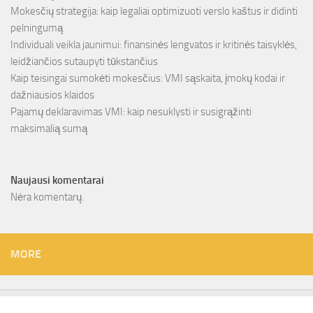
Mokesčių strategija: kaip legaliai optimizuoti verslo kaštus ir didinti
pelningumą
Individuali veikla jaunimui: finansinės lengvatos ir kritinės taisyklės,
leidžiančios sutaupyti tūkstančius
Kaip teisingai sumokėti mokesčius: VMI sąskaita, įmokų kodai ir
dažniausios klaidos
Pajamų deklaravimas VMI: kaip nesuklysti ir susigrąžinti
maksimalią sumą
Naujausi komentarai
Nėra komentarų.
MORE