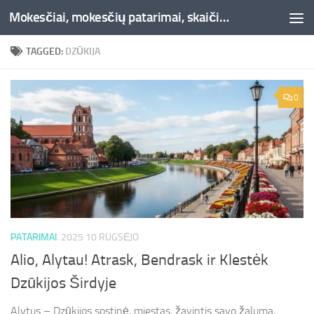
Mokesčiai, mokesčių patarimai, skaičiuoklės, straipsniai -Liepaja.lt
Skip to content
TAGGED:
DZŪKIJA
0
PATARIMAI
2025 10 RUGSĖJO
Alio, Alytau! Atrask, Bendrask ir Klestėk
Dzūkijos Širdyje
Alytus – Dzūkijos sostinė, miestas, žavintis savo žaluma,