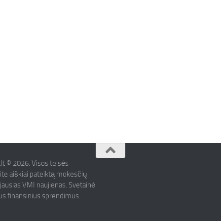
.lt © 2026. Visos teisės
ite aiškiai pateiktą mokesčių
ujausias VMI naujienas. Svetainė
mus finansinius sprendimus.