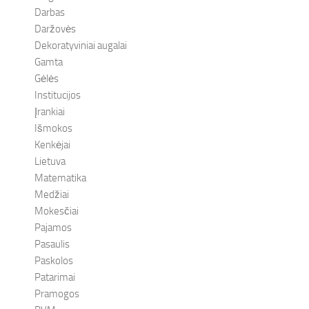
Darbas
Daržovės
Dekoratyviniai augalai
Gamta
Gėlės
Institucijos
Įrankiai
Išmokos
Kenkėjai
Lietuva
Matematika
Medžiai
Mokesčiai
Pajamos
Pasaulis
Paskolos
Patarimai
Pramogos