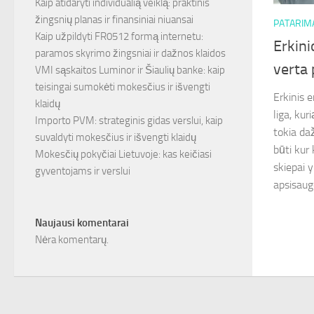
Kaip atidaryti individualią veiklą: praktinis
žingsnių planas ir finansiniai niuansai
PATARIM
Kaip užpildyti FR0512 formą internetu:
Erkini
paramos skyrimo žingsniai ir dažnos klaidos
verta 
VMI sąskaitos Luminor ir Šiaulių banke: kaip
teisingai sumokėti mokesčius ir išvengti
Erkinis 
klaidų
liga, kur
Importo PVM: strateginis gidas verslui, kaip
tokia da
suvaldyti mokesčius ir išvengti klaidų
būti kur
Mokesčių pokyčiai Lietuvoje: kas keičiasi
skiepai 
gyventojams ir verslui
apsisaugo
Naujausi komentarai
Nėra komentarų.