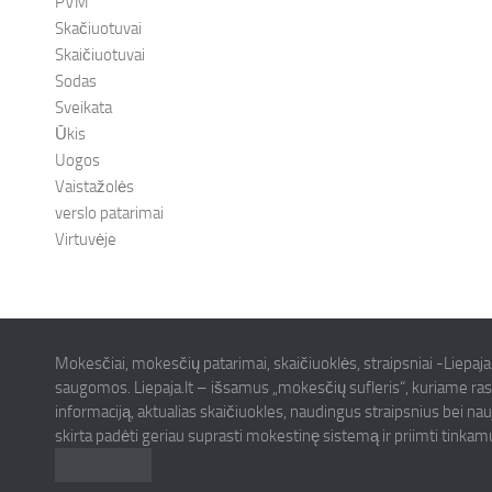
PVM
Skačiuotuvai
Skaičiuotuvai
Sodas
Sveikata
Ūkis
Uogos
Vaistažolės
verslo patarimai
Virtuvėje
Mokesčiai, mokesčių patarimai, skaičiuoklės, straipsniai -Liepaja
saugomos. Liepaja.lt – išsamus „mokesčių sufleris“, kuriame ras
informaciją, aktualias skaičiuokles, naudingus straipsnius bei na
skirta padėti geriau suprasti mokestinę sistemą ir priimti tinka