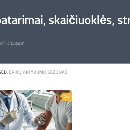
arimai, skaičiuoklės, stra
MI -Liepaja.lt
GED:
ERKIŲ AKTYVUMO SEZONAS
0