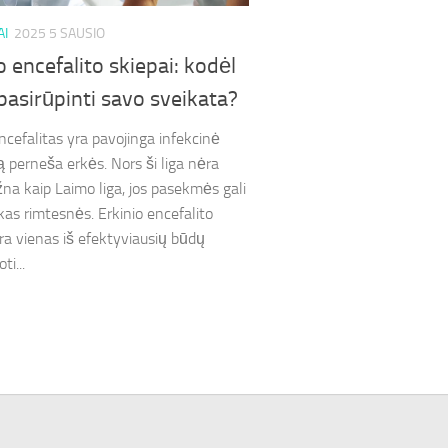
AI
2025 5 SAUSIO
o encefalito skiepai: kodėl
pasirūpinti savo sveikata?
encefalitas yra pavojinga infekcinė
ią perneša erkės. Nors ši liga nėra
žna kaip Laimo liga, jos pasekmės gali
 kas rimtesnės. Erkinio encefalito
yra vienas iš efektyviausių būdų
ti...