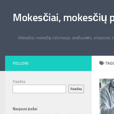
Skip to content
Mokesčiai, mokesčių pat
Mokesčiai, mokesčių informacija, skaičiuoklės, straipsniai, V
FOLLOW:
TAG
Paieška
Paieška
Naujausi įrašai