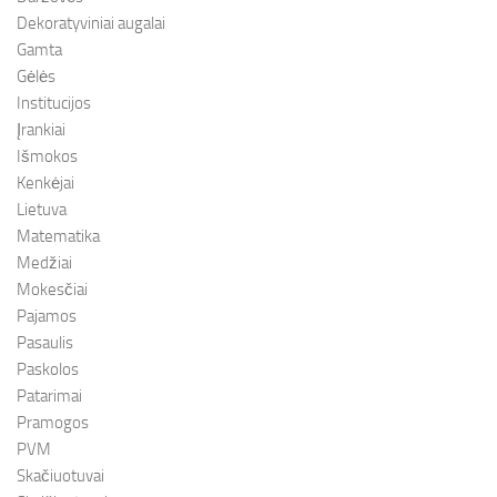
Dekoratyviniai augalai
Gamta
Gėlės
Institucijos
Įrankiai
Išmokos
Kenkėjai
Lietuva
Matematika
Medžiai
Mokesčiai
Pajamos
Pasaulis
Paskolos
Patarimai
Pramogos
PVM
Skačiuotuvai