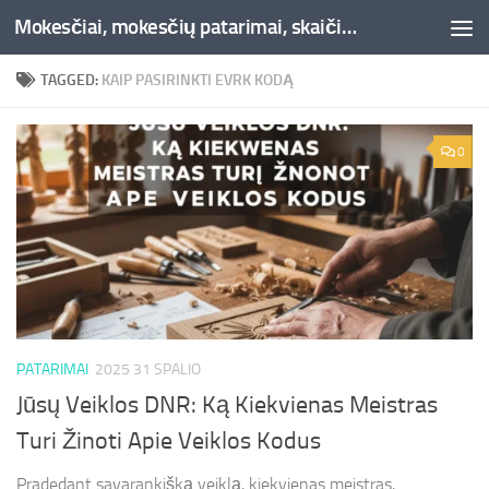
Mokesčiai, mokesčių patarimai, skaičiuoklės, straipsniai -Liepaja.lt
Skip to content
TAGGED:
KAIP PASIRINKTI EVRK KODĄ
0
PATARIMAI
2025 31 SPALIO
Jūsų Veiklos DNR: Ką Kiekvienas Meistras
Turi Žinoti Apie Veiklos Kodus
Pradedant savarankišką veiklą, kiekvienas meistras,