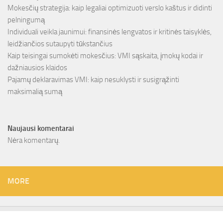
Mokesčių strategija: kaip legaliai optimizuoti verslo kaštus ir didinti
pelningumą
Individuali veikla jaunimui: finansinės lengvatos ir kritinės taisyklės,
leidžiančios sutaupyti tūkstančius
Kaip teisingai sumokėti mokesčius: VMI sąskaita, įmokų kodai ir
dažniausios klaidos
Pajamų deklaravimas VMI: kaip nesuklysti ir susigrąžinti
maksimalią sumą
Naujausi komentarai
Nėra komentarų.
MORE