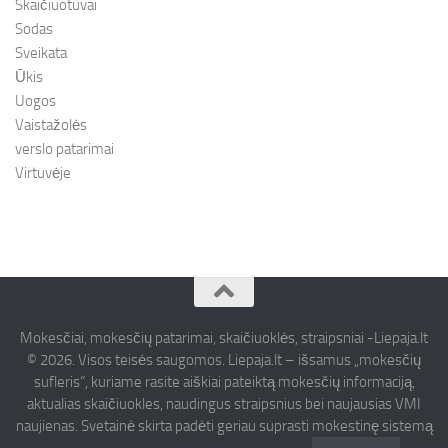
Skaičiuotuvai
Sodas
Sveikata
Ūkis
Uogos
Vaistažolės
verslo patarimai
Virtuvėje
Mokesčiai, mokesčių patarimai, skaičiuoklės, straipsniai -Liepaja.lt
© 2026. Visos teisės saugomos. Liepaja.lt – išsamus „mokesčių
sufleris“, kuriame rasite aiškiai pateiktą mokesčių informaciją,
aktualias skaičiuokles, naudingus straipsnius bei naujausias VMI
naujienas. Svetainė skirta padėti geriau suprasti mokestinę sistemą