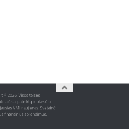
.lt © 2026. Visos teisės
ite aiškiai pateiktą mokesčių
ujausias VMI naujienas. Svetainė
mus finansinius sprendimus.