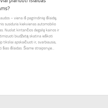
viai planuoti išlaidas
ams?
audos – viena iš pagrindinių išlaidų,
mis susiduria kiekvienas automobilio
as. Nuolat kintančios degalų kainos ir
timizuoti biudžetą skatina ieškoti
p tiksliai apskaičiuoti ir, svarbiausia,
 šias išlaidas. Šiame straipsnyje...