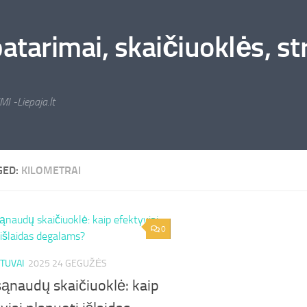
arimai, skaičiuoklės, stra
MI -Liepaja.lt
GED:
KILOMETRAI
0
TUVAI
2025 24 GEGUŽĖS
ąnaudų skaičiuoklė: kaip