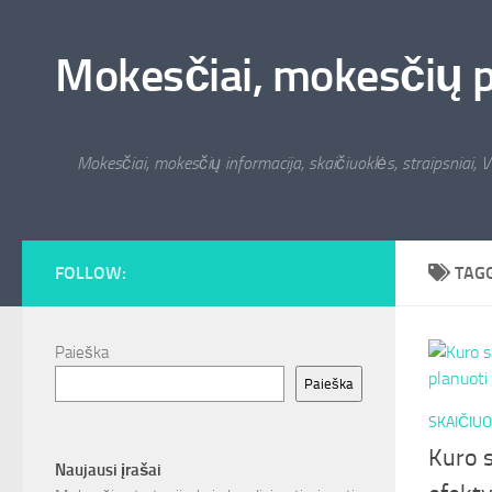
Skip to content
Mokesčiai, mokesčių pat
Mokesčiai, mokesčių informacija, skaičiuoklės, straipsniai, V
FOLLOW:
TAG
Paieška
Paieška
SKAIČIUO
Kuro s
Naujausi įrašai