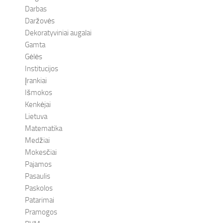
Darbas
Daržovės
Dekoratyviniai augalai
Gamta
Gėlės
Institucijos
Įrankiai
Išmokos
Kenkėjai
Lietuva
Matematika
Medžiai
Mokesčiai
Pajamos
Pasaulis
Paskolos
Patarimai
Pramogos