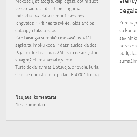
efekty
Mokesčių strategija: kaip legaliai optimizuoti
verslo kaštus ir didinti pelningumą
degal
Individuali veikla jaunimui: finansinės
Kuro sąn
lengvatos ir kritinės taisyklės, leidžiančios
su kurio
sutaupyti tūkstančius
Kaip teisingai sumokėti mokesčius: VMI
savinink
sąskaita, įmokų kodai ir dažniausios klaidos
noras op
Pajamų deklaravimas VMI: kaip nesuklysti ir
būdų, kai
susigrąžinti maksimalią sumą
sumažinti
Turto deklaravimas Lietuvoje: prievolė, kurią
svarbu suprasti dar iki pildant FR0001 formą
Naujausi komentarai
Nėra komentarų.