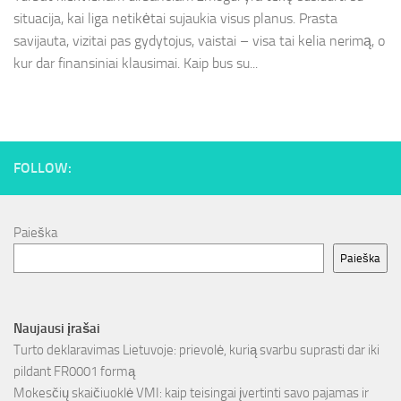
situacija, kai liga netikėtai sujaukia visus planus. Prasta
savijauta, vizitai pas gydytojus, vaistai – visa tai kelia nerimą, o
kur dar finansiniai klausimai. Kaip bus su...
FOLLOW:
Paieška
Paieška
Naujausi įrašai
Turto deklaravimas Lietuvoje: prievolė, kurią svarbu suprasti dar iki
pildant FR0001 formą
Mokesčių skaičiuoklė VMI: kaip teisingai įvertinti savo pajamas ir