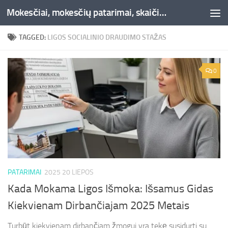
Mokesčiai, mokesčių patarimai, skaičiuoklės, straipsniai -Liepaja.lt
Skip to content
TAGGED:
LIGOS SOCIALINIO DRAUDIMO STAŽAS
0
PATARIMAI
2025 20 LIEPOS
Kada Mokama Ligos Išmoka: Išsamus Gidas
Kiekvienam Dirbančiajam 2025 Metais
Turbūt kiekvienam dirbančiam žmogui yra tekę susidurti su