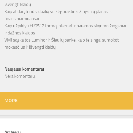
išvengti klaidų
Kaip atidaryti individualią veiklą: praktinis žingsnių planas ir
finansiniai niuansai
Kaip užpildyti FR0512 formą internetu: paramos skyrimo žingsniai
ir dažnos klaidos
VMI sąskaitos Luminor ir Šiaulių banke: kaip teisingai sumokėti
mokesčius ir išvengti klaidų
Naujausi komentarai
Nėra komentarų.
MORE
Archyvai