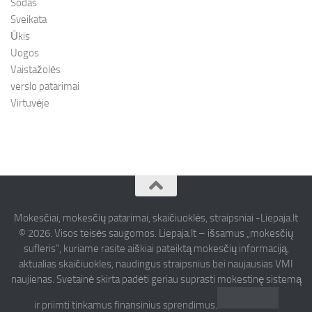
Sodas
Sveikata
Ūkis
Uogos
Vaistažolės
verslo patarimai
Virtuvėje
Mokesčiai, mokesčių patarimai, skaičiuoklės, straipsniai -Liepaja.lt
© 2026. Visos teisės saugomos. Liepaja.lt – išsamus „mokesčių
sufleris“, kuriame rasite aiškiai pateiktą mokesčių informaciją,
aktualias skaičiuokles, naudingus straipsnius bei naujausias VMI
naujienas. Svetainė skirta padėti geriau suprasti mokestinę sistemą
ir priimti tinkamus finansinius sprendimus.