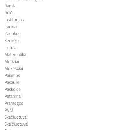
Gamta
Gėlės
Institucijos
Įrankiai
Išmokos
Kenkėjai
Lietuva
Matematika
Medžiai
Mokesčiai
Pajamos
Pasaulis
Paskolos
Patarimai
Pramogos
PVM
Skačiuotuvai
Skaičiuotuvai