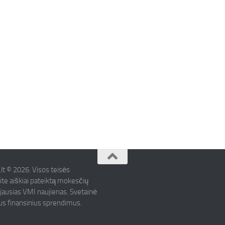
.lt © 2026. Visos teisės
ite aiškiai pateiktą mokesčių
ujausias VMI naujienas. Svetainė
mus finansinius sprendimus.