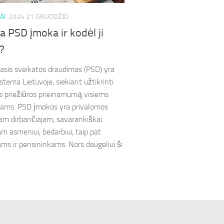
AI
2024 21 GRUODŽIO
a PSD įmoka ir kodėl ji
?
asis sveikatos draudimas (PSD) yra
stema Lietuvoje, siekiant užtikrinti
s priežiūros prieinamumą visiems
ams. PSD įmokos yra privalomos
am dirbančiajam, savarankiškai
am asmeniui, bedarbiui, taip pat
ms ir pensininkams. Nors daugeliui ši