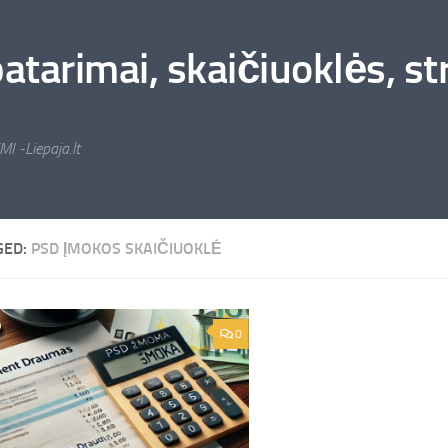
arimai, skaičiuoklės, stra
MI -Liepaja.lt
GED:
PSD ĮMOKOS SKAIČIUOKLĖ
0