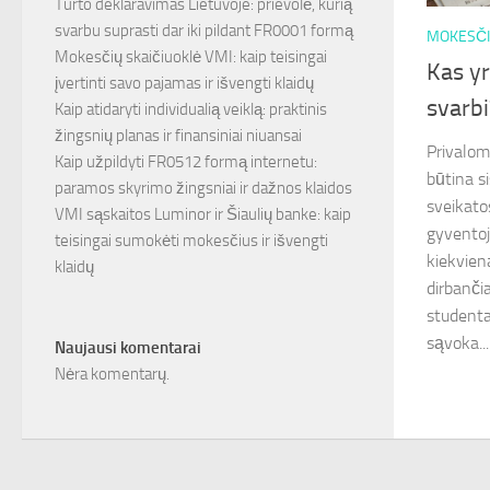
Turto deklaravimas Lietuvoje: prievolė, kurią
svarbu suprasti dar iki pildant FR0001 formą
MOKESČI
Mokesčių skaičiuoklė VMI: kaip teisingai
Kas yr
įvertinti savo pajamas ir išvengti klaidų
svarbi
Kaip atidaryti individualią veiklą: praktinis
žingsnių planas ir finansiniai niuansai
Privalom
Kaip užpildyti FR0512 formą internetu:
būtina si
paramos skyrimo žingsniai ir dažnos klaidos
sveikato
VMI sąskaitos Luminor ir Šiaulių banke: kaip
gyventoj
teisingai sumokėti mokesčius ir išvengti
kiekvien
klaidų
dirbanči
studenta
sąvoka...
Naujausi komentarai
Nėra komentarų.