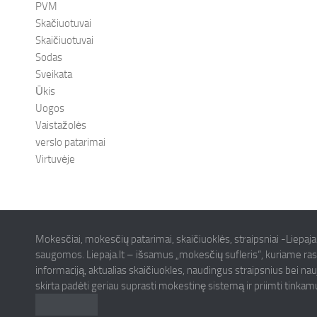
PVM
Skačiuotuvai
Skaičiuotuvai
Sodas
Sveikata
Ūkis
Uogos
Vaistažolės
verslo patarimai
Virtuvėje
Mokesčiai, mokesčių patarimai, skaičiuoklės, straipsniai -Liepaja
saugomos. Liepaja.lt – išsamus „mokesčių sufleris“, kuriame ras
informaciją, aktualias skaičiuokles, naudingus straipsnius bei na
skirta padėti geriau suprasti mokestinę sistemą ir priimti tinka