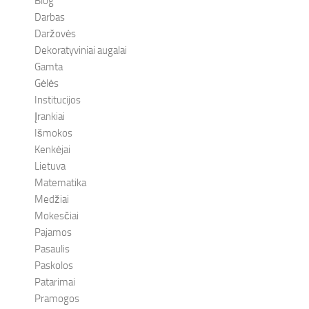
Blog
Darbas
Daržovės
Dekoratyviniai augalai
Gamta
Gėlės
Institucijos
Įrankiai
Išmokos
Kenkėjai
Lietuva
Matematika
Medžiai
Mokesčiai
Pajamos
Pasaulis
Paskolos
Patarimai
Pramogos