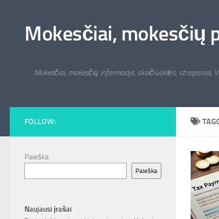
Skip to content
Mokesčiai, mokesčių pat
Mokesčiai, mokesčių informacija, skaičiuoklės, straipsniai, V
FOLLOW:
TAG
Paieška
Paieška
Naujausi įrašai