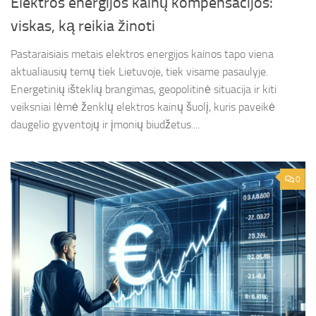
Elektros energijos kainų kompensacijos:
viskas, ką reikia žinoti
Pastaraisiais metais elektros energijos kainos tapo viena
aktualiausių temų tiek Lietuvoje, tiek visame pasaulyje.
Energetinių išteklių brangimas, geopolitinė situacija ir kiti
veiksniai lėmė ženklų elektros kainų šuolį, kuris paveikė
daugelio gyventojų ir įmonių biudžetus....
0