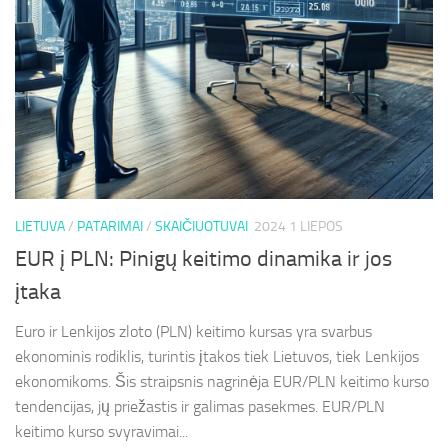
LIETUVA
/
PATARIMAI
/
SKAIČIUOTUVAI
2024 1 LIEPOS
EUR į PLN: Pinigų keitimo dinamika ir jos
įtaka
Euro ir Lenkijos zloto (PLN) keitimo kursas yra svarbus
ekonominis rodiklis, turintis įtakos tiek Lietuvos, tiek Lenkijos
ekonomikoms. Šis straipsnis nagrinėja EUR/PLN keitimo kurso
tendencijas, jų priežastis ir galimas pasekmes. EUR/PLN
keitimo kurso svyravimai...