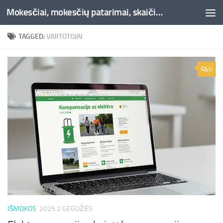
Mokesčiai, mokesčių patarimai, skaičiuoklės, straipsniai -Liepaja.lt
Skip to content
TAGGED:
VARTOTOJAI
0
IŠMOKOS
2025 2 GEGUŽĖS