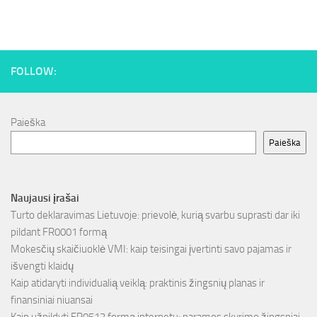
FOLLOW:
Paieška
Paieška
Naujausi įrašai
Turto deklaravimas Lietuvoje: prievolė, kurią svarbu suprasti dar iki
pildant FR0001 formą
Mokesčių skaičiuoklė VMI: kaip teisingai įvertinti savo pajamas ir
išvengti klaidų
Kaip atidaryti individualią veiklą: praktinis žingsnių planas ir
finansiniai niuansai
Kaip užpildyti FR0512 formą internetu: paramos skyrimo žingsniai