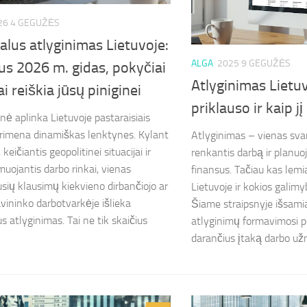
26 4 GEGUŽĖS
lus atlyginimas Lietuvoje:
ALGA
2025 9 GEGUŽĖS
us 2026 m. gidas, pokyčiai
Atlyginimas Lietu
ai reiškia jūsų piniginei
priklauso ir kaip jį
ė aplinka Lietuvoje pastaraisiais
rimena dinamiškas lenktynes. Kylant
Atlyginimas – vienas svar
keičiantis geopolitinei situacijai ir
renkantis darbą ir planu
muojantis darbo rinkai, vienas
finansus. Tačiau kas lemi
usių klausimų kiekvieno dirbančiojo ar
Lietuvoje ir kokios galimyb
avininko darbotvarkėje išlieka
Šiame straipsnyje išsami
s atlyginimas. Tai ne tik skaičius
atlyginimų formavimosi pr
darančius įtaką darbo užm