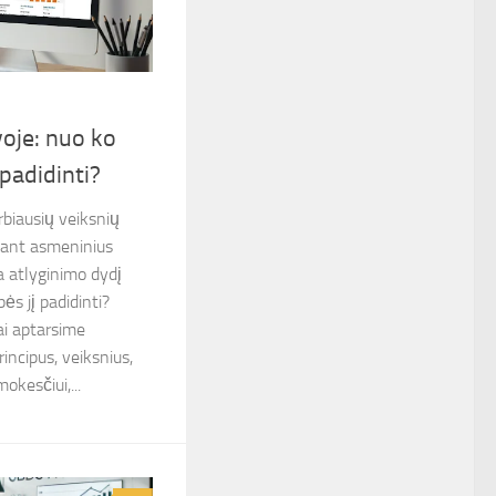
voje: nuo ko
 padidinti?
biausių veiksnių
ojant asmeninius
a atlyginimo dydį
ės jį padidinti?
ai aptarsime
incipus, veiksnius,
okesčiui,...