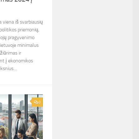
 viena iš svarbiausių
politikos priemonių,
otojų pragyvenimo
 Lietuvoje minimalus
žiūrimas ir
ant į ekonomikos
ksnius....
0