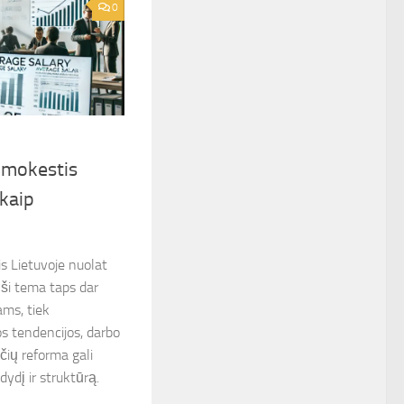
0
žmokestis
 kaip
s Lietuvoje nuolat
 ši tema taps dar
ams, tiek
 tendencijos, darbo
čių reforma gali
dydį ir struktūrą.