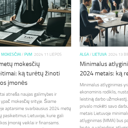
/
MOKESČIAI
/
PVM
2024 11 LIEPOS
ALGA
/
LIETUVA
2024 13 B
metų mokesčių
Minimalus atlygin
itimai: ką turėtų žinoti
2024 metais: ką re
vos įmonės
Minimalus atlyginimas yr
ekonominis rodiklis, nust
tai atneša naujas galimybes ir
leistiną darbo užmokestį,
, ypač mokesčių srityje. Šiame
privalo mokėti savo darb
yje aptarsime svarbiausius 2024 metų
metais Lietuvoje minimal
 pasikeitimus Lietuvoje, kurie gali
atlyginimas (MMA) bus pa
akos įmonių veiklai ir finansams.
bruto, o valandinis atlygis 