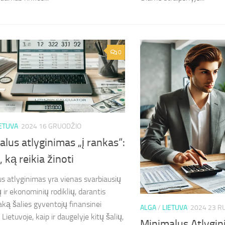
0
IETUVA
2024 16 GRUODŽIO
lus atlyginimas „į rankas“:
, ką reikia žinoti
s atlyginimas yra vienas svarbiausių
ų ir ekonominių rodiklių, darantis
taką šalies gyventojų finansinei
ALGA
/
LIETUVA
2024 23 R
 Lietuvoje, kaip ir daugelyje kitų šalių,
Minimalus Atlygin