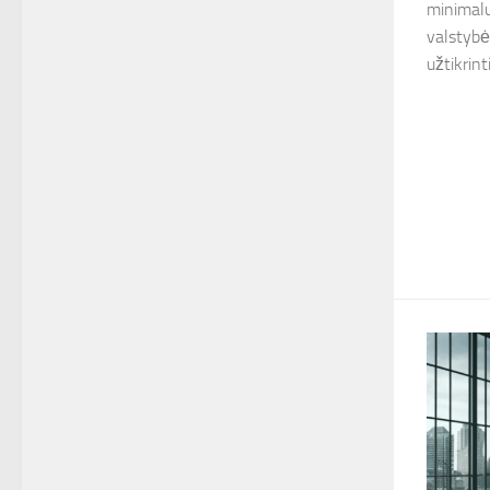
minimalu
valstybė
užtikrin