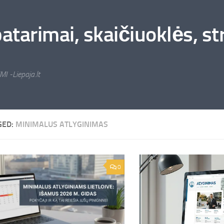
arimai, skaičiuoklės, stra
MI -Liepaja.lt
GED:
MINIMALUS ATLYGINIMAS
0