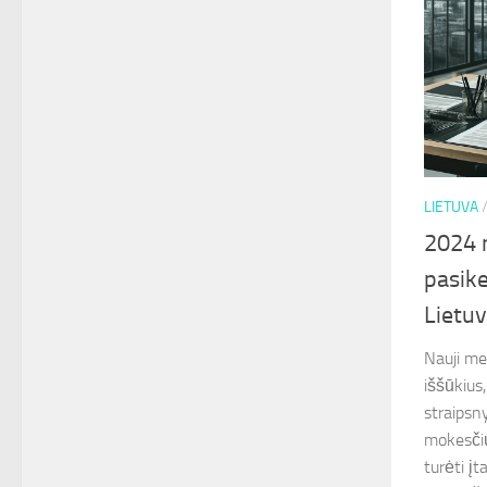
LIETUVA
2024 
pasike
Lietu
Nauji me
iššūkius
straipsn
mokesčių
turėti įt