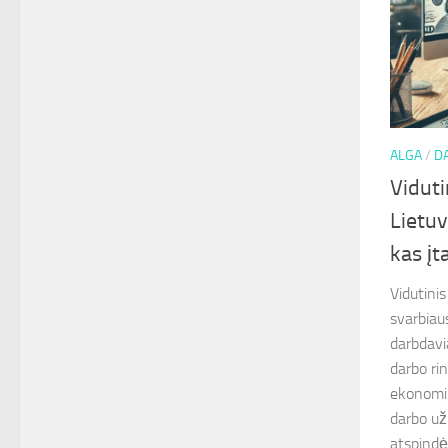
ALGA
/
D
Vidut
Lietuv
kas įt
Vidutini
svarbiau
darbdavi
darbo rin
ekonominę
darbo už
atspindė