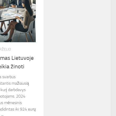
IRŽELIO
imas Lietuvoje
ikia žinoti
a svarbus
atantis mažiausią
 kurį darbdavys
uotojams. 2024
us mėnesinis
didintas iki 924 eurų
–...