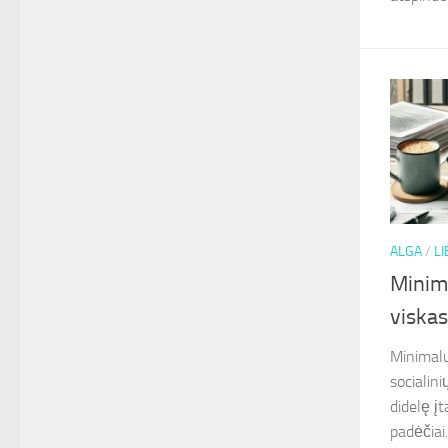
ALGA
/
L
Minima
viskas
Minimalu
socialini
didelę į
padėčiai.