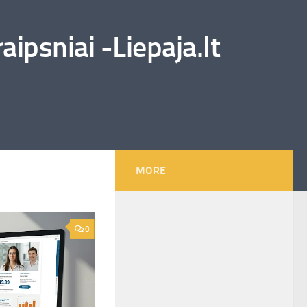
ipsniai -Liepaja.lt
MORE
0