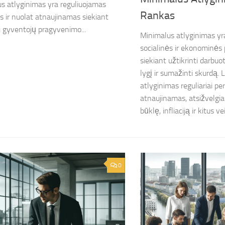
s atlyginimas yra reguliuojamas
Rankas
s ir nuolat atnaujinamas siekiant
ti gyventojų pragyvenimo...
Minimalus atlyginimas yra
socialinės ir ekonominės 
siekiant užtikrinti darbu
lygį ir sumažinti skurdą.
atlyginimas reguliariai per
atnaujinamas, atsižvelgi
būklę, infliaciją ir kitus vei
0