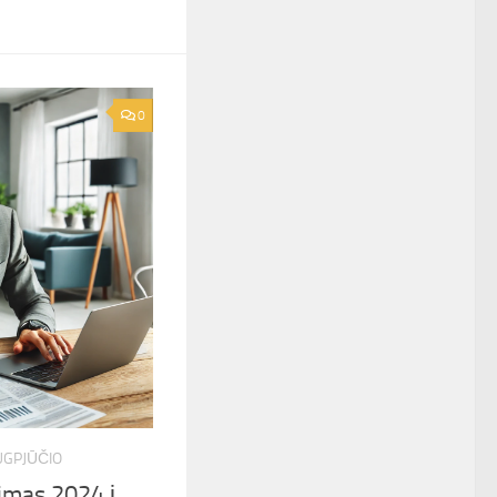
0
UGPJŪČIO
imas 2024 į