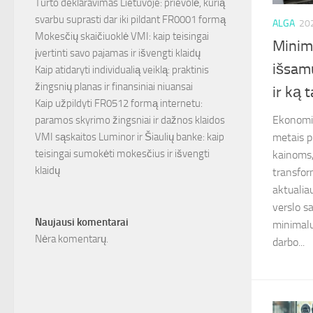
Turto deklaravimas Lietuvoje: prievolė, kurią
svarbu suprasti dar iki pildant FR0001 formą
ALGA
20
Mokesčių skaičiuoklė VMI: kaip teisingai
Minima
įvertinti savo pajamas ir išvengti klaidų
išsam
Kaip atidaryti individualią veiklą: praktinis
žingsnių planas ir finansiniai niuansai
ir ką t
Kaip užpildyti FR0512 formą internetu:
Ekonomin
paramos skyrimo žingsniai ir dažnos klaidos
VMI sąskaitos Luminor ir Šiaulių banke: kaip
metais p
teisingai sumokėti mokesčius ir išvengti
kainoms, 
klaidų
transfor
aktualia
verslo s
Naujausi komentarai
minimalu
Nėra komentarų.
darbo...