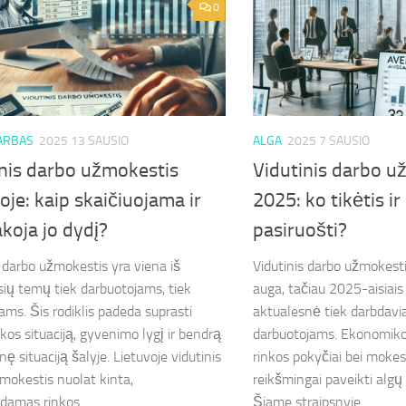
0
ARBAS
2025 13 SAUSIO
ALGA
2025 7 SAUSIO
inis darbo užmokestis
Vidutinis darbo u
oje: kaip skaičiuojama ir
2025: ko tikėtis ir
akoja jo dydį?
pasiruošti?
s darbo užmokestis yra viena iš
Vidutinis darbo užmokesti
sių temų tiek darbuotojams, tiek
auga, tačiau 2025-aisiais
ams. Šis rodiklis padeda suprasti
aktualesnė tiek darbdavi
kos situaciją, gyvenimo lygį ir bendrą
darbuotojams. Ekonomikos
 situaciją šalyje. Lietuvoje vidutinis
rinkos pokyčiai bei mokes
mokestis nuolat kinta,
reikšmingai paveikti algų 
damas rinkos...
Šiame straipsnyje...