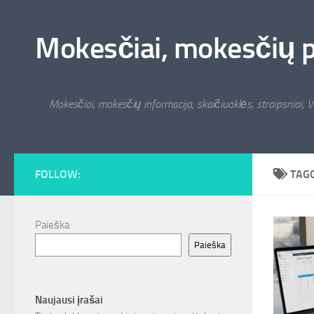
Skip to content
Mokesčiai, mokesčių pat
Mokesčiai, mokesčių informacija, skaičiuoklės, straipsniai, V
FOLLOW:
TAG
Paieška
Paieška
Naujausi įrašai