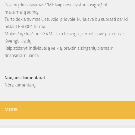
Pajamų deklaravimas VMI: kaip nesuklysti ir susigrąžinti
maksimalią sumą
Turto deklaravimas Lietuvoje: prievolė, kurią svarbu suprasti dar iki
pildant FR0001 formą
Mokesčių skaičiuoklė VMI: kaip teisingai įvertinti savo pajamas ir
išvengti klaidų
Kaip atidaryti individualią veiklą: praktinis žingsnių planas ir
finansiniai niuansai
Naujausi komentarai
Nėra komentarų.
MORE