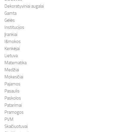
Dekoratyviniai augalai
Gamta
Gėlės
Institucijos
Įrankiai
Išmokos
Kenkėjai
Lietuva
Matematika
Medžiai
Mokesčiai
Pajamos
Pasaulis
Paskolos
Patarimai
Pramogos
PVM
Skačiuotuvai