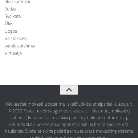
Skaičiuotuvai
Sodas
Sveikata
Ūkis
Uogos
Vaistažolės
verslo patarimai
Virtuvėje
Mokesčiai, mokesčių patarimai, skaičiuoklės, straipsniai -Liepaja.lt
© 2026. Visos teisės saugomos. Liepaja.lt – išsamus „mokesčių
sufleris“, kuriame rasite aiškiai pateiktą mokesčių informaciją,
aktualias skaičiuokles, naudingus straipsnius bei naujausias VMI
naujienas. Svetainė skirta padėti geriau suprasti mokestinę sistemą