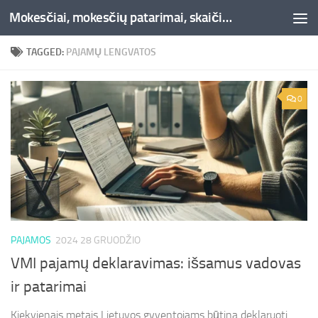
Mokesčiai, mokesčių patarimai, skaičiuoklės, straipsniai -Liepaja.lt
Skip to content
TAGGED:
PAJAMŲ LENGVATOS
0
PAJAMOS
2024 28 GRUODŽIO
VMI pajamų deklaravimas: išsamus vadovas
ir patarimai
Kiekvienais metais Lietuvos gyventojams būtina deklaruoti