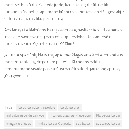
meistras bus šalia. Klaipėda įrodė, kad baldai gali būti ne tik
funkcionalūs, bet ir tapti meno kūriniais, kurie kasdien džiugina akį ir
suteikia namams tikrąjį komfortą.
Apsilankykite Klaipėdos baldų salonuose, pasitarkite su dizaineriais
ir leiskite savo svajonių namams tapti realybe. Uostamiesčio
meistrai pasiruošę bet kokiam iššūkiui!
Jei turite specifinių klausimų apie medžiagas ar ieškote konkretaus
meistro kontaktų, drąsiai kreipkitės – Klaipėdos baldų
bendruomenė visada pasiruošusi padėti sukurti jaukesnę aplinką
jūsų gyvenimui.
Tags:
baldų gamyba Klaipėdoje
baldų salonai
individualių baldų gamyba
interjero dizainas Klaipėdoje
Klaipėdos baldai
miegamojo lovos
minkšti baldai Klaipėda
sba baldai
svetainės baldai