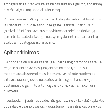
žmogaus akies ir rankos, kai kalba pasisuka apie galutinį apdirbimą,
paviršių alyvavimą ar detalių derinimą.
Virtuali realybė (VR) taip pat skinasi kelią į Klaipėdos baldų salonus.
Jau dabar kai kuriuose salonuose galite užsidėti VR akinius ir
„pasivaikščioti“ po savo būsimą virtuvę dar prieš pradedant ją
gaminti. Tai padeda išvengti nusivylimų dėl netinkamai parinktų
spalvų ar nepatogaus išplanavimo.
Apibendrinimas
Klaipėdos baldai yra kur kas daugiau nei tiesiog pramonės šaka. Tai
regiono pasididžiavimas, jungiantis šimtmečių patirtį su
moderniausiais sprendimais. Nesvarbu, ar ieškote modernios
virtuvės, prabangios odinės sofos, ar tiesiog lentynos knygoms,
uostamiesčio gamintojai turi ką pasiūlyti kiekvienam skoniui ir
biudžetui.
Investuodami į vietinius baldus, jūs gaunate ne tik kokybišką daiktą,
bet ir dalelę pajūrio dvasios, kruopštumą ir garantiją, kad prireikus