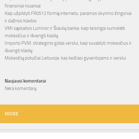
finansiniai niuansai
Kaip užpildyti FR0512 formą internetu: paramos skyrimo žingsniai
ir dažnos klaidos
VMI sąskaitos Luminor ir Šiaulių banke: kaip teisingai sumokėti
mokesčius ir išvengti klaidų
Importo PVM: strateginis gidas verslui, kaip suvaldyti mokesčius ir
išvengti klaidų
Mokesčių pokyčiai Lietuvoje: kas keičiasi gyventojams ir verslui
Naujausi komentarai
Nėra komentarų.
MORE