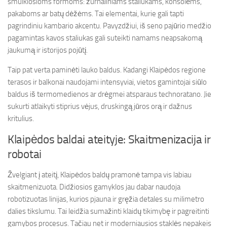
smulkiosioms formoms: žurnaliniams staliukams, konsolėms,
pakaboms ar batų dėžėms. Tai elementai, kurie gali tapti
pagrindiniu kambario akcentu. Pavyzdžiui, iš seno pajūrio medžio
pagamintas kavos staliukas gali suteikti namams neapsakomą
jaukumą ir istorijos pojūtį.
Taip pat verta paminėti lauko baldus. Kadangi Klaipėdos regione
terasos ir balkonai naudojami intensyviai, vietos gamintojai siūlo
baldus iš termomedienos ar drėgmei atsparaus technoratano. Jie
sukurti atlaikyti stiprius vėjus, druskingą jūros orą ir dažnus
kritulius.
Klaipėdos baldai ateityje: Skaitmenizacija ir
robotai
Žvelgiant į ateitį, Klaipėdos baldų pramonė tampa vis labiau
skaitmenizuota. Didžiosios gamyklos jau dabar naudoja
robotizuotas linijas, kurios pjauna ir gręžia detales su milimetro
dalies tikslumu. Tai leidžia sumažinti klaidų tikimybę ir pagreitinti
gamybos procesus. Tačiau net ir moderniausios staklės nepakeis