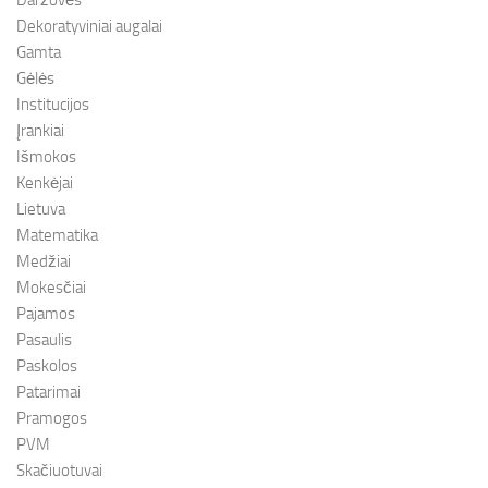
Daržovės
Dekoratyviniai augalai
Gamta
Gėlės
Institucijos
Įrankiai
Išmokos
Kenkėjai
Lietuva
Matematika
Medžiai
Mokesčiai
Pajamos
Pasaulis
Paskolos
Patarimai
Pramogos
PVM
Skačiuotuvai