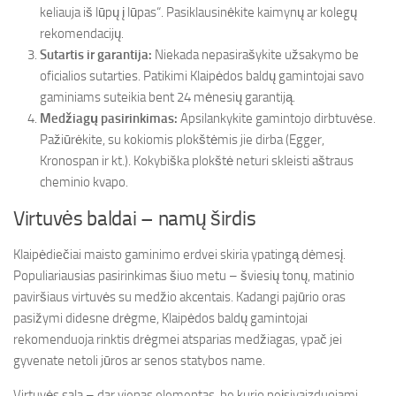
keliauja iš lūpų į lūpas“. Pasiklausinėkite kaimynų ar kolegų
rekomendacijų.
Sutartis ir garantija:
Niekada nepasirašykite užsakymo be
oficialios sutarties. Patikimi Klaipėdos baldų gamintojai savo
gaminiams suteikia bent 24 mėnesių garantiją.
Medžiagų pasirinkimas:
Apsilankykite gamintojo dirbtuvėse.
Pažiūrėkite, su kokiomis plokštėmis jie dirba (Egger,
Kronospan ir kt.). Kokybiška plokštė neturi skleisti aštraus
cheminio kvapo.
Virtuvės baldai – namų širdis
Klaipėdiečiai maisto gaminimo erdvei skiria ypatingą dėmesį.
Populiariausias pasirinkimas šiuo metu – šviesių tonų, matinio
paviršiaus virtuvės su medžio akcentais. Kadangi pajūrio oras
pasižymi didesne drėgme, Klaipėdos baldų gamintojai
rekomenduoja rinktis drėgmei atsparias medžiagas, ypač jei
gyvenate netoli jūros ar senos statybos name.
Virtuvės sala – dar vienas elementas, be kurio neįsivaizduojami