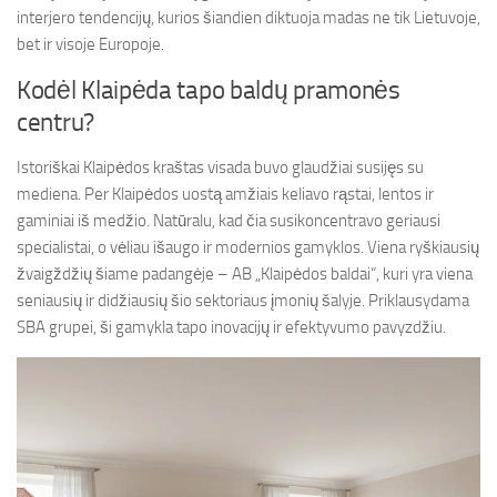
interjero tendencijų, kurios šiandien diktuoja madas ne tik Lietuvoje,
bet ir visoje Europoje.
Kodėl Klaipėda tapo baldų pramonės
centru?
Istoriškai Klaipėdos kraštas visada buvo glaudžiai susijęs su
mediena. Per Klaipėdos uostą amžiais keliavo rąstai, lentos ir
gaminiai iš medžio. Natūralu, kad čia susikoncentravo geriausi
specialistai, o vėliau išaugo ir modernios gamyklos. Viena ryškiausių
žvaigždžių šiame padangėje – AB „Klaipėdos baldai“, kuri yra viena
seniausių ir didžiausių šio sektoriaus įmonių šalyje. Priklausydama
SBA grupei, ši gamykla tapo inovacijų ir efektyvumo pavyzdžiu.