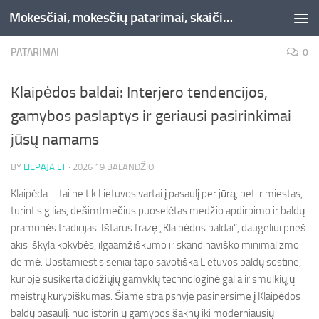
Mokesčiai, mokesčių patarimai, skaičiuoklės, straipsniai -Liepaja.lt
Skip to content
PATARIMAI
0
Klaipėdos baldai: Interjero tendencijos,
gamybos paslaptys ir geriausi pasirinkimai
jūsų namams
BY
LIEPAJA.LT
·
2026 19 BALANDŽIO
Klaipėda – tai ne tik Lietuvos vartai į pasaulį per jūrą, bet ir miestas,
turintis gilias, dešimtmečius puoselėtas medžio apdirbimo ir baldų
pramonės tradicijas. Ištarus frazę „Klaipėdos baldai“, daugeliui prieš
akis iškyla kokybės, ilgaamžiškumo ir skandinaviško minimalizmo
dermė. Uostamiestis seniai tapo savotiška Lietuvos baldų sostine,
kurioje susikerta didžiųjų gamyklų technologinė galia ir smulkiųjų
meistrų kūrybiškumas. Šiame straipsnyje pasinersime į Klaipėdos
baldų pasaulį: nuo istorinių gamybos šaknų iki moderniausių