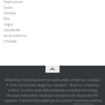
Skaičiuotuvai
Sodas
Sveikata
Ūkis
Uogos
Vaistažolės
verslo patarimai
Virtuvėje
Mokesčiai, mokesčių patarimai, skaičiuoklės, straipsniai -Liepaja.lt
© 2026. Visos teisės saugomos. Liepaja.lt – išsamus „mokesčių
sufleris“, kuriame rasite aiškiai pateiktą mokesčių informaciją,
aktualias skaičiuokles, naudingus straipsnius bei naujausias VMI
naujienas. Svetainė skirta padėti geriau suprasti mokestinę sistemą