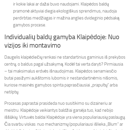
ir kokie lakai ar dažai buvo naudojami. Klaipėdos baldų
pramonė aktyviai diegia ekologiškus sprendimus, naudoja
perdirbtas medžiagas ir mažina anglies dvideginio pėdsaką
gamybos procese.
Individualių baldų gamyba Klaipėdoje: Nuo
vizijos iki montavimo
Daugelis klaipėdiečių renkasi ne standartinius gaminius iš prekybos
centrų, o baldus pagal užsakymą. Kodėl tai verta daryti? Pirmiausia
– tai maksimalus erdvės išnaudojimas. Klaipėdos senamiesčio
butai pasižymi aukštomis lubomis ir nestandartinėmis nišomis,
kuriose masinės gamybos spinta paprasčiausiai „prapultų“ arba
netilptų.
Procesas paprastai prasideda nuo susitikimo su dizaineriu ar
meistru. Klaipėdoje veikiantys baldžiai garsėja tuo, kad nebijo
iššūkių. Virtuvės baldai Klaipėdoje yra viena populiariausių paslaugų.
Čia svarbu viskas: nuo mechanizmų (populiariausi išlieka „Blum“ ar