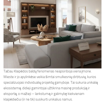
Tačiau Klaipėdos baldų fenomenas neapsiriboja viena įmone.
Mieste ir jo apylinkėse veikia šimtai smulkesnių dirbtuvių, kurios
specializuojasi individualių projektų gamyboje. Tai sukuria unikalią
ekosistemą: didieji gamintojai užtikrina masinę produkciją ir
eksportą, o mažieji – lankstumą ir galimybę kiekvienam
klaipėdiečiui (ir ne tik) susikurti unikalius namus.