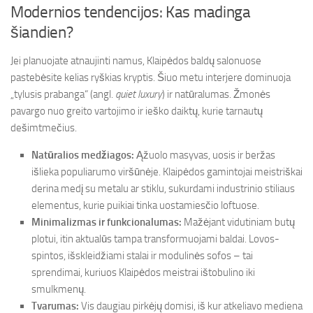
Modernios tendencijos: Kas madinga
šiandien?
Jei planuojate atnaujinti namus, Klaipėdos baldų salonuose
pastebėsite kelias ryškias kryptis. Šiuo metu interjere dominuoja
„tylusis prabanga“ (angl.
quiet luxury
) ir natūralumas. Žmonės
pavargo nuo greito vartojimo ir ieško daiktų, kurie tarnautų
dešimtmečius.
Natūralios medžiagos:
Ąžuolo masyvas, uosis ir beržas
išlieka populiarumo viršūnėje. Klaipėdos gamintojai meistriškai
derina medį su metalu ar stiklu, sukurdami industrinio stiliaus
elementus, kurie puikiai tinka uostamiesčio loftuose.
Minimalizmas ir funkcionalumas:
Mažėjant vidutiniam butų
plotui, itin aktualūs tampa transformuojami baldai. Lovos-
spintos, išskleidžiami stalai ir modulinės sofos – tai
sprendimai, kuriuos Klaipėdos meistrai ištobulino iki
smulkmenų.
Tvarumas:
Vis daugiau pirkėjų domisi, iš kur atkeliavo mediena