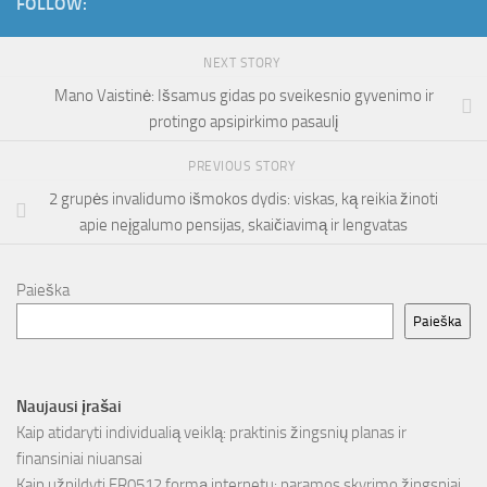
FOLLOW:
NEXT STORY
Mano Vaistinė: Išsamus gidas po sveikesnio gyvenimo ir
protingo apsipirkimo pasaulį
PREVIOUS STORY
2 grupės invalidumo išmokos dydis: viskas, ką reikia žinoti
apie neįgalumo pensijas, skaičiavimą ir lengvatas
Paieška
Paieška
Naujausi įrašai
Kaip atidaryti individualią veiklą: praktinis žingsnių planas ir
finansiniai niuansai
Kaip užpildyti FR0512 formą internetu: paramos skyrimo žingsniai