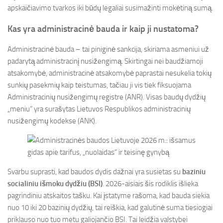
apskaičiavimo tvarkos iki būdų legaliai susimažinti mokėtiną sumą.
Kas yra administracinė bauda ir kaip ji nustatoma?
Administracinė bauda – tai piniginė sankcija, skiriama asmeniui už
padarytą administracinį nusižengimą. Skirtingai nei baudžiamoji
atsakomybė, administracinė atsakomybė paprastai nesukelia tokių
sunkių pasekmių kaip teistumas, tačiau ji vis tiek fiksuojama
Administracinių nusižengimų registre (ANR). Visas baudų dydžių
„meniu“ yra surašytas Lietuvos Respublikos administracinių
nusižengimų kodekse (ANK).
Svarbu suprasti, kad baudos dydis dažnai yra susietas su
baziniu
socialiniu išmoku dydžiu (BSI)
. 2026-aisiais šis rodiklis išlieka
pagrindiniu atskaitos tašku. Kai įstatyme rašoma, kad bauda siekia
nuo 10 iki 20 bazinių dydžių, tai reiškia, kad galutinė suma tiesiogiai
priklauso nuo tuo metu galiojančio BSI. Tai leidžia valstybei