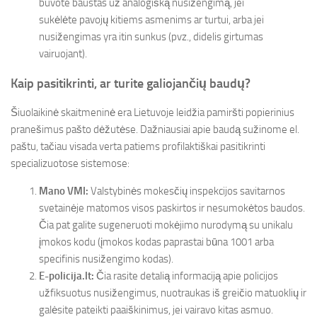
buvote baustas už analogišką nusižengimą, jei
sukėlėte pavojų kitiems asmenims ar turtui, arba jei
nusižengimas yra itin sunkus (pvz., didelis girtumas
vairuojant).
Kaip pasitikrinti, ar turite galiojančių baudų?
Šiuolaikinė skaitmeninė era Lietuvoje leidžia pamiršti popierinius
pranešimus pašto dėžutėse. Dažniausiai apie baudą sužinome el.
paštu, tačiau visada verta patiems profilaktiškai pasitikrinti
specializuotose sistemose:
Mano VMI:
Valstybinės mokesčių inspekcijos savitarnos
svetainėje matomos visos paskirtos ir nesumokėtos baudos.
Čia pat galite sugeneruoti mokėjimo nurodymą su unikalu
įmokos kodu (įmokos kodas paprastai būna 1001 arba
specifinis nusižengimo kodas).
E-policija.lt:
Čia rasite detalią informaciją apie policijos
užfiksuotus nusižengimus, nuotraukas iš greičio matuoklių ir
galėsite pateikti paaiškinimus, jei vairavo kitas asmuo.