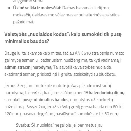
atlyginimo suma.
Ūkinė veikla ir mokesčiai:
Darbas be verslo liudijimo,
mokesčių deklaravimo vėlavimas ar buhalterinės apskaitos
pažeidimai.
Valstybės „nuolaidos kodas“: kaip sumokėti tik pusę
minimalios baudos?
Daugeliui tai skamba kaip mitas, tačiau ANK 610 straipsnis numato
galimybę asmeniui, padariusiam nusižengimą, taikyti vadinamąjį
administracinį nurodymą
. Tai savotiška valstybės nuolaida,
skatinanti asmenį prisipažinti ir greitai atsiskaityti su biudžetu.
Jei nusižengimo protokole matote įrašą apie administracinį
nurodymą, tai reiškia, kad jums siūloma per
15 kalendorinių dienų
sumokėti
pusę minimalios baudos
, numatytos už konkretų
pažeidimą. Pavyzdžiui, jei už viršytą greitį gresia bauda nuo 60 iki
120 eurų, pasinaudoję šiuo „pasiūlymu“ sumokėsite tik 30 eurų.
Svarbu:
Ši „nuolaida“ negalioja, jei per metus jau