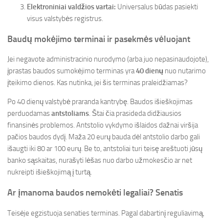
Elektroniniai valdžios vartai:
Universalus būdas pasiekti
visus valstybės registrus.
Baudų mokėjimo terminai ir pasekmės vėluojant
Jei negavote administracinio nurodymo (arba juo nepasinaudojote),
įprastas baudos sumokėjimo terminas yra
40 dienų
nuo nutarimo
įteikimo dienos. Kas nutinka, jei šis terminas praleidžiamas?
Po 40 dienų valstybė praranda kantrybę. Baudos išieškojimas
perduodamas
antstoliams
. Štai čia prasideda didžiausios
finansinės problemos. Antstolio vykdymo išlaidos dažnai viršija
pačios baudos dydį. Maža 20 eurų bauda dėl antstolio darbo gali
išaugti iki 80 ar 100 eurų. Be to, antstoliai turi teisę areštuoti jūsų
banko sąskaitas, nurašyti lėšas nuo darbo užmokesčio ar net
nukreipti išieškojimą į turtą.
Ar įmanoma baudos nemokėti legaliai? Senatis
Teisėje egzistuoja senaties terminas. Pagal dabartinį reguliavimą,