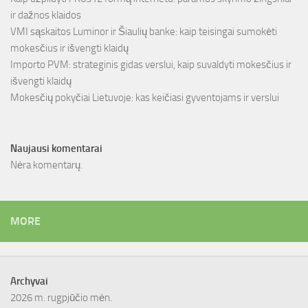
ir dažnos klaidos
VMI sąskaitos Luminor ir Šiaulių banke: kaip teisingai sumokėti
mokesčius ir išvengti klaidų
Importo PVM: strateginis gidas verslui, kaip suvaldyti mokesčius ir
išvengti klaidų
Mokesčių pokyčiai Lietuvoje: kas keičiasi gyventojams ir verslui
Naujausi komentarai
Nėra komentarų.
MORE
Archyvai
2026 m. rugpjūčio mėn.