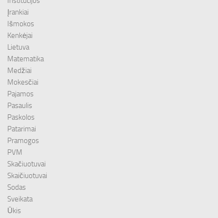
Institucijos
Įrankiai
Išmokos
Kenkėjai
Lietuva
Matematika
Medžiai
Mokesčiai
Pajamos
Pasaulis
Paskolos
Patarimai
Pramogos
PVM
Skačiuotuvai
Skaičiuotuvai
Sodas
Sveikata
Ūkis