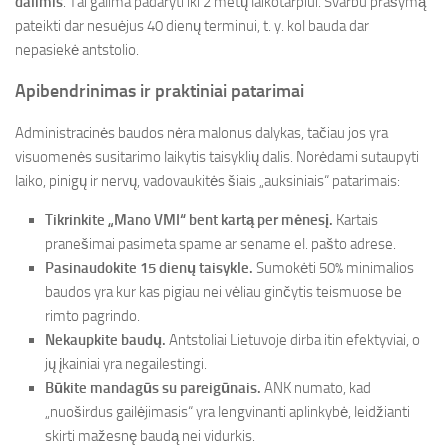
dalimis
. Tai galima padaryti iki 2 metų laikotarpiui. Svarbu prašymą
pateikti dar nesuėjus 40 dienų terminui, t. y. kol bauda dar
nepasiekė antstolio.
Apibendrinimas ir praktiniai patarimai
Administracinės baudos nėra malonus dalykas, tačiau jos yra
visuomenės susitarimo laikytis taisyklių dalis. Norėdami sutaupyti
laiko, pinigų ir nervų, vadovaukitės šiais „auksiniais“ patarimais:
Tikrinkite „Mano VMI“ bent kartą per mėnesį.
Kartais
pranešimai pasimeta spame ar sename el. pašto adrese.
Pasinaudokite 15 dienų taisykle.
Sumokėti 50% minimalios
baudos yra kur kas pigiau nei vėliau ginčytis teismuose be
rimto pagrindo.
Nekaupkite baudų.
Antstoliai Lietuvoje dirba itin efektyviai, o
jų įkainiai yra negailestingi.
Būkite mandagūs su pareigūnais.
ANK numato, kad
„nuoširdus gailėjimasis“ yra lengvinanti aplinkybė, leidžianti
skirti mažesnę baudą nei vidurkis.