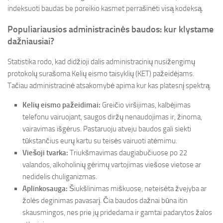
indeksuoti baudas be poreikio kasmet perrašinėti visą kodeksą.
Populiariausios administracinės baudos: kur klystame
dažniausiai?
Statistika rodo, kad didžioji dalis administracinių nusižengimų
protokolų surašoma Kelių eismo taisyklių (KET) pažeidėjams.
Tačiau administracinė atsakomybė apima kur kas platesnį spektrą.
Kelių eismo pažeidimai:
Greičio viršijimas, kalbėjimas
telefonu vairuojant, saugos diržų nenaudojimas ir, žinoma,
vairavimas išgėrus. Pastaruoju atveju baudos gali siekti
tūkstančius eurų kartu su teisės vairuoti atėmimu.
Viešoji tvarka:
Triukšmavimas daugiabučiuose po 22
valandos, alkoholinių gėrimų vartojimas viešose vietose ar
nedidelis chuliganizmas.
Aplinkosauga:
Šiukšlinimas miškuose, neteisėta žvejyba ar
žolės deginimas pavasarį. Čia baudos dažnai būna itin
skausmingos, nes prie jų pridedama ir gamtai padarytos žalos