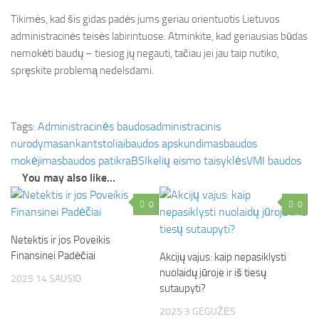
Tikimės, kad šis gidas padės jums geriau orientuotis Lietuvos
administracinės teisės labirintuose. Atminkite, kad geriausias būdas
nemokėti baudų – tiesiog jų negauti, tačiau jei jau taip nutiko,
spręskite problemą nedelsdami.
Tags:
Administracinės baudos
administracinis
nurodymas
ank
antstoliai
baudos apskundimas
baudos
mokėjimas
baudos patikra
BSI
kelių eismo taisyklės
VMI baudos
You may also like...
0
0
Netektis ir jos Poveikis
Finansinei Padėčiai
Akcijų vajus: kaip nepasiklysti
nuolaidų jūroje ir iš tiesų
2025 14 SAUSIO
sutaupyti?
2025 3 GEGUŽĖS