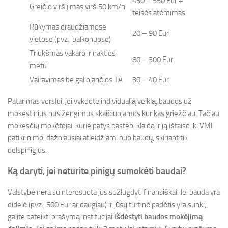
450 – 550 Eur +
Greičio viršijimas virš 50 km/h
teisės atėmimas
Rūkymas draudžiamose
20 – 90 Eur
vietose (pvz., balkonuose)
Triukšmas vakaro ir nakties
80 – 300 Eur
metu
Vairavimas be galiojančios TA
30 – 40 Eur
Patarimas verslui: jei vykdote individualią veiklą, baudos už
mokestinius nusižengimus skaičiuojamos kur kas griežčiau. Tačiau
mokesčių mokėtojai, kurie patys pastebi klaidą ir ją ištaiso iki VMI
patikrinimo, dažniausiai atleidžiami nuo baudų, skiriant tik
delspinigius.
Ką daryti, jei neturite pinigų sumokėti baudai?
Valstybė nėra suinteresuota jus sužlugdyti finansiškai. Jei bauda yra
didelė (pvz., 500 Eur ar daugiau) ir jūsų turtinė padėtis yra sunki,
galite pateikti prašymą institucijai
išdėstyti baudos mokėjimą