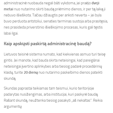
administracinė nuobauda negali būti vykdoma, jei praėjo
dveji
metai
nuo nutarimo skirti baudą priėmimo dienos, ir per tą laiką ji
nebuvo išieškota. Tačiau džiaugtis per anksti neverta – jei byla
buvo perduota antstoliui, senaties terminas sustoja arba prasitęsia,
nes prasideda priverstinio išieškojimo procesas, kuris gali tęstis
labai ilgai.
Kaip apskųsti paskirtą administracinę baudą?
Lietuvos teisinė sistema numato, kad kiekvienas asmuo turi teisę
gintis. Jei manote, kad bauda skirta neteisingai, kad pareigūnai
neteisingai įvertino aplinkybes arba tiesiog padarė procedūrinių
klaidų, turite
20 dienų
nuo nutarimo paskelbimo dienos pateikti
skundą.
Skundas paprastai teikiamas tam teismui, kurio teritorijoje
padarytas nusižengimas, arba institucijai, kuri paskyrė baudą.
Rašant skundą, neužtenka tiesiog pasakyti „aš nekaltas“. Reikia
argumentų: