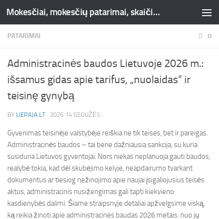
Mokesčiai, mokesčių patarimai, skaičiuoklės, straipsniai -Liepaja.lt
Skip to content
PATARIMAI
0
Administracinės baudos Lietuvoje 2026 m.:
išsamus gidas apie tarifus, „nuolaidas“ ir
teisinę gynybą
BY
LIEPAJA.LT
·
2026 14 GEGUŽĖS
Gyvenimas teisinėje valstybėje reiškia ne tik teises, bet ir pareigas.
Administracinės baudos – tai bene dažniausia sankcija, su kuria
susiduria Lietuvos gyventojai. Nors niekas neplanuoja gauti baudos,
realybė tokia, kad dėl skubėjimo kelyje, neapdairumo tvarkant
dokumentus ar tiesiog nežinojimo apie naujai įsigaliojusius teisės
aktus, administracinis nusižengimas gali tapti kiekvieno
kasdienybės dalimi. Šiame straipsnyje detaliai apžvelgsime viską,
ką reikia žinoti apie administracines baudas 2026 metais: nuo jų