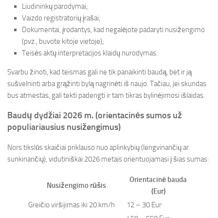
Liudininkų parodymai;
Vaizdo registratorių įrašai;
Dokumentai, įrodantys, kad negalėjote padaryti nusižengimo
(pvz., buvote kitoje vietoje);
Teisės aktų interpretacijos klaidų nurodymas.
Svarbu žinoti, kad teismas gali ne tik panaikinti baudą, bet ir ją
sušvelninti arba grąžinti bylą nagrinėti iš naujo. Tačiau, jei skundas
bus atmestas, gali tekti padengti ir tam tikras bylinėjimosi išlaidas.
Baudų dydžiai 2026 m. (orientacinės sumos už
populiariausius nusižengimus)
Nors tikslūs skaičiai priklauso nuo aplinkybių (lengvinančių ar
sunkinančių), vidutiniškai 2026 metais orientuojamasi į šias sumas:
Orientacinė bauda
Nusižengimo rūšis
(Eur)
Greičio viršijimas iki 20 km/h
12 – 30 Eur