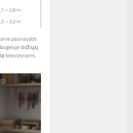
,1 – 2,8 m
,5 – 3,3 m
ojame pasinaudoti
augelyje didžiųjų
dą televizoriams,