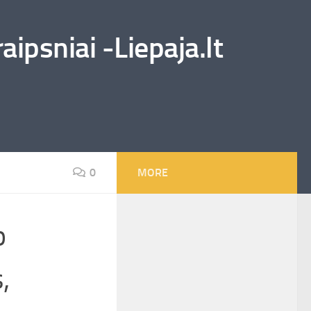
ipsniai -Liepaja.lt
0
MORE
p
,