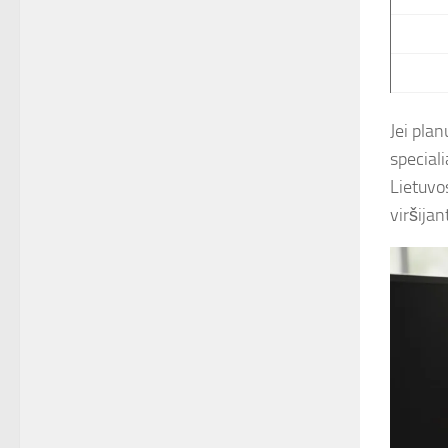
Jei pla
special
Lietuvo
viršijan