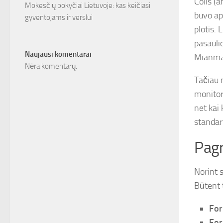
Colis (a
Mokesčių pokyčiai Lietuvoje: kas keičiasi
buvo ap
gyventojams ir verslui
plotis.
pasaulio
Naujausi komentarai
Mianmar
Nėra komentarų.
Tačiau 
monitor
net kai 
standart
Pagr
Norint s
Būtent 
For
For