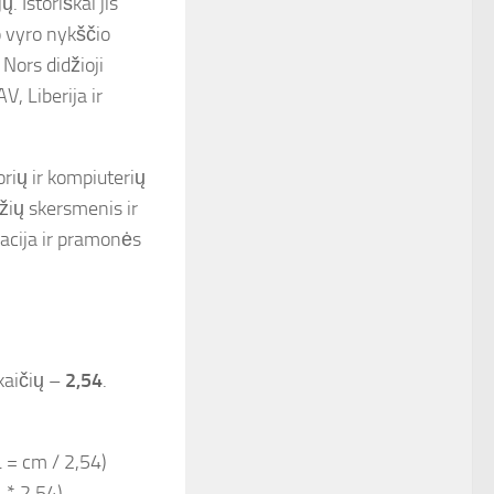
. Istoriškai jis
o vyro nykščio
 Nors didžioji
, Liberija ir
rių ir kompiuterių
žių skersmenis ir
zacija ir pramonės
skaičių –
2,54
.
L = cm / 2,54)
 * 2,54)