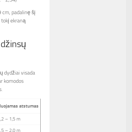
9 cm, padalinę šį
 tokį ekraną
i džinsų
ių dydžiai visada
 ar komodos
s.
uojamas atstumas
,2 – 1,5 m
,5 – 2,0 m