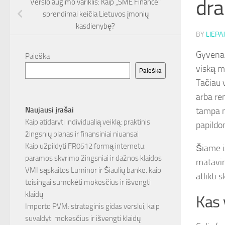
dra
Verslo augimo variklis: Kaip „SME Finance“
sprendimai keičia Lietuvos įmonių
kasdienybę?
BY
LIEPAJ
Gyvenam
Paieška
viską m
Paieška
Tačiau 
arba re
tampa ne
Naujausi įrašai
Kaip atidaryti individualią veiklą: praktinis
papildo
žingsnių planas ir finansiniai niuansai
Kaip užpildyti FR0512 formą internetu:
Šiame i
paramos skyrimo žingsniai ir dažnos klaidos
matavimo
VMI sąskaitos Luminor ir Šiaulių banke: kaip
atlikti 
teisingai sumokėti mokesčius ir išvengti
klaidų
Kas 
Importo PVM: strateginis gidas verslui, kaip
suvaldyti mokesčius ir išvengti klaidų