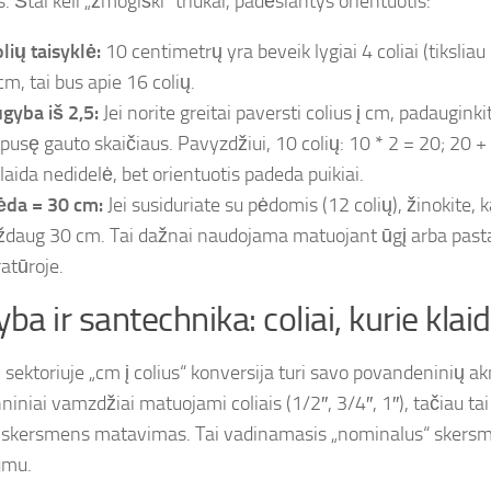
. Štai keli „žmogiški“ triukai, padėsiantys orientuotis:
olių taisyklė:
10 centimetrų yra beveik lygiai 4 coliai (tiksliau 
cm, tai bus apie 16 colių.
gyba iš 2,5:
Jei norite greitai paversti colius į cm, padauginkit
 pusę gauto skaičiaus. Pavyzdžiui, 10 colių: 10 * 2 = 20; 20 +
laida nedidelė, bet orientuotis padeda puikiai.
ėda = 30 cm:
Jei susiduriate su pėdomis (12 colių), žinokite, 
daug 30 cm. Tai dažnai naudojama matuojant ūgį arba pasta
ratūroje.
yba ir santechnika: coliai, kurie klai
 sektoriuje „cm į colius“ konversija turi savo povandeninių 
iniai vamzdžiai matuojami coliais (1/2″, 3/4″, 1″), tačiau tai
o skersmens matavimas. Tai vadinamasis „nominalus“ skersmu
umu.