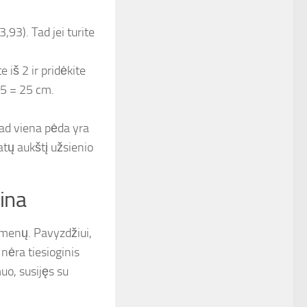
3,93). Tad jei turite
e iš 2 ir pridėkite
 5 = 25 cm.
kad viena pėda yra
tų aukštį užsienio
dina
akmenų. Pavyzdžiui,
 nėra tiesioginis
o, susijęs su