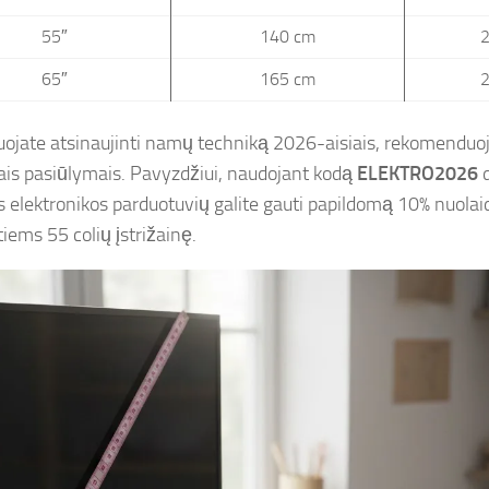
55″
140 cm
2
65″
165 cm
2
nuojate atsinaujinti namų techniką 2026-aisiais, rekomendu
iais pasiūlymais. Pavyzdžiui, naudojant kodą
ELEKTRO2026
d
s elektronikos parduotuvių galite gauti papildomą 10% nuolai
tiems 55 colių įstrižainę.