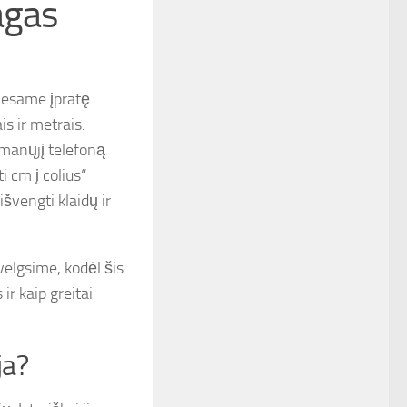
agas
 esame įpratę
s ir metrais.
šmanųjį telefoną
 cm į colius“
švengti klaidų ir
velgsime, kodėl šis
ir kaip greitai
ja?