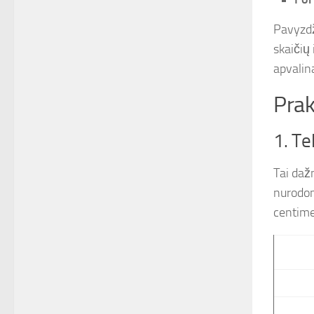
Pavyzdž
skaičių
apvalina
Prak
1. Te
Tai dažn
nurodom
centime