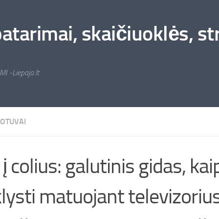
arimai, skaičiuoklės, stra
MI -Liepaja.lt
UOTUVAI
į colius: galutinis gidas, kai
lysti matuojant televizorius