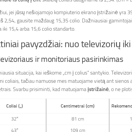
iui, jei jūsų nešiojamojo kompiuterio ekrano įstrižainė yra 3
 iš 2,54, gausite maždaug 15,35 colio. Dažniausiai gamintojai
 iki 15,4 arba 15,6 colio standarto.
tiniai pavyzdžiai: nuo televizorių ik
levizoriaus ir monitoriaus pasirinkimas
iausia situacija, kai ieškome „cm į colius“ santykio. Televizor
i coliais, tačiau namuose mes matuojame vietą ant sienos
trais. Svarbu prisiminti, kad matuojama
įstrižainė
, o ne ploti
Coliai („)
Centimetrai (cm)
Rekomend
32″
81 cm
1
43″
109 cm
1