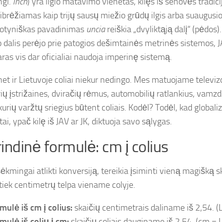
ngl.
inch
) yra ilgio matavimo vienetas, kilęs iš senovės tradicijų
ibrėžiamas kaip trijų sausų miežio grūdų ilgis arba suaugusi
 Lotyniškas pavadinimas
uncia
reiškia „dvyliktąją dalį“ (pėdos).
 dalis perėjo prie patogios dešimtainės metrinės sistemos, JAV
as vis dar oficialiai naudoja imperinę sistemą.
net ir Lietuvoje coliai niekur nedingo. Mes matuojame televizo
ių įstrižaines, dviračių rėmus, automobilių ratlankius, vamzd
kurių varžtų sriegius būtent coliais. Kodėl? Todėl, kad globali
ai, ypač kilę iš JAV ar JK, diktuoja savo sąlygas.
indinė formulė: cm į colius
ėkmingai atlikti konversiją, tereikia įsiminti vieną magišką 
tiek centimetrų telpa viename colyje.
mulė iš cm į colius:
skaičių centimetrais daliname iš 2,54. (
mulė iš colių į cm:
skaičių coliais dauginame iš 2,54. (cm = L