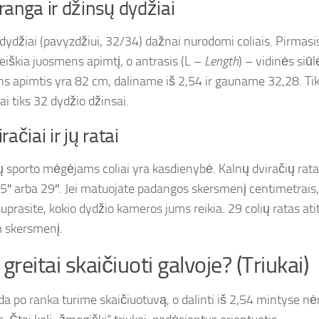
ranga ir džinsų dydžiai
dydžiai (pavyzdžiui, 32/34) dažnai nurodomi coliais. Pirmasi
reiškia juosmens apimtį, o antrasis (L –
Length
) – vidinės siūlė
s apimtis yra 82 cm, daliname iš 2,54 ir gauname 32,28. Tik
ai tiks 32 dydžio džinsai.
račiai ir jų ratai
ų sporto mėgėjams coliai yra kasdienybė. Kalnų dviračių rata
.5″ arba 29″. Jei matuojate padangos skersmenį centimetrais
 suprasite, kokio dydžio kameros jums reikia. 29 colių ratas a
 skersmenį.
 greitai skaičiuoti galvoje? (Triukai)
da po ranka turime skaičiuotuvą, o dalinti iš 2,54 mintyse nėr