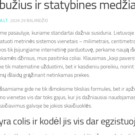
bužius ir statybines medži
A.LT
·
2026 29 BALANDŽIO
e pasaulyje, kuriame standartai dažnai susiduria. Lietuvoje
atuoti metrinės sistemos vienetais – milimetrais, centimetrai
vos tik įsijungiame internetinę parduotuvę, perkame naują i
nkamės džinsus, mus pasitinka coliai. Klausimas „kaip paversti
 tik matematine užduotimi, bet ir kasdieniu poreikiu, norint i
mų išlaidų grąžinant netinkamas prekes.
šsamiame gide ne tik išmoksime tikslias formules, bet ir apž
 vienetas vis dar toks gajus, kur jis dažniausiai naudojamas 
skaičiavimus galvoje be jokios skaičiuoklės.
yra colis ir kodėl jis vis dar egzistuo