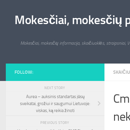
Skip to content
Mokesčiai, mokesčių pat
Mokesčiai, mokesčių informacija, skaičiuoklės, straipsniai, V
FOLLOW:
SKAIČI
NEXT STORY
Cm 
Aurea – auksinis standartas jūsų
sveikatai, grožiui ir saugumui Lietuvoje:
viskas, ką reikia žinoti
nek
PREVIOUS STORY