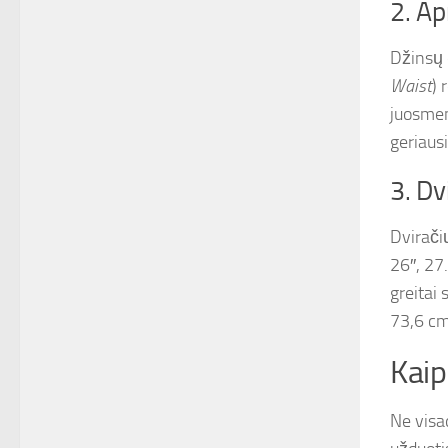
2. Ap
Džinsų 
Waist
) 
juosmen
geriausi
3. Dvi
Dvirači
26″, 27
greitai
73,6 cm
Kaip
Ne visa