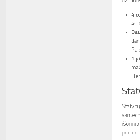
užduotis
4 c
40 
Dau
dar
Pak
1 p
maž
lite
Stat
Statybų
santechn
išorini
pralaid