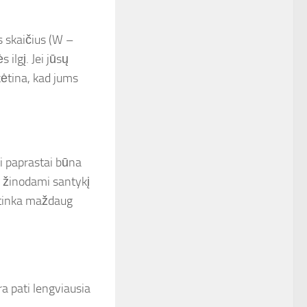
s skaičius (W –
s ilgį. Jei jūsų
ėtina, kad jums
i paprastai būna
, žinodami santykį
titinka maždaug
a pati lengviausia