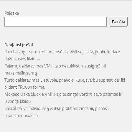
Paieška
Paieška
Naujausi įrašai
Kaip teisingai sumokėti mokesčius: VMI sąskaita, įmokų kodai ir
dažniausios klaidos
Pajamų deklaravimas VMI: kaip nesuklysti ir susigrąžinti
maksimalią sumą
Turto deklaravimas Lietuvoje: prievolė, kurią svarbu suprasti dar iki
pildant FR0001 formą
Mokesčių skaičiuoklė VMI: kaip teisingai įvertinti savo pajamas ir
išvengti klaidų
Kaip atidaryti individualią veiklą: praktinis žingsnių planas ir
finansiniai niuansai