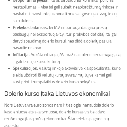
Geopolitiniai įvykiai.
Karai, tarptautiniai konfliktai, politinis
nestabilumas – visa tai gali sukelti neapibrėžtumą rinkose ir
paskatinti investuotojus pereiti prie saugesnių aktyvų, tokių
kaip doleris.
Prekybos balansas.
Jei JAV importuoja daugiau prekių ir
paslaugų, nei eksportuoja (t.y., turi prekybos deficitą), tai gali
daryti spaudimą dolerio kursui, nes didėja dolerių pasiūla
pasaulio rinkose.
Infliacija.
Aukšta infliacija JAV mažina dolerio perkamąją galią
ir gali lemti jo kurso kritimą.
Spekuliacijos.
Valiutų rinkoje aktyviai veikia spekuliantai, kurie
siekia uždirbti iš valiutų kursų svyravimų. Jų veiksmai gali
sustiprinti trumpalaikius dolerio kurso pokyčius.
Dolerio kurso įtaka Lietuvos ekonomikai
Nors Lietuva yra euro zonos narė ir tiesiogiai nenaudoja dolerio
kasdieniuose atsiskaitymuose, dolerio kursas vis tiek daro
reikšmingą įtaką mūsų ekonomikai. Štai keletas pagrindinių
aspektų: