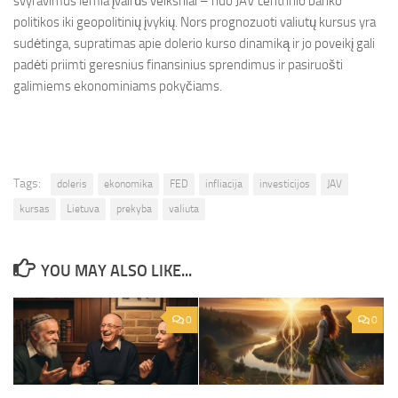
svyravimus lemia įvairūs veiksniai – nuo JAV centrinio banko
politikos iki geopolitinių įvykių. Nors prognozuoti valiutų kursus yra
sudėtinga, supratimas apie dolerio kurso dinamiką ir jo poveikį gali
padėti priimti geresnius finansinius sprendimus ir pasiruošti
galimiems ekonominiams pokyčiams.
Tags:
doleris
ekonomika
FED
infliacija
investicijos
JAV
kursas
Lietuva
prekyba
valiuta
YOU MAY ALSO LIKE...
0
0