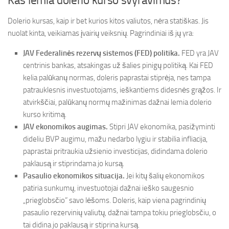
Kas lemia dolerio kurso svyravimus?
Dolerio kursas, kaip ir bet kurios kitos valiutos, nėra statiškas. Jis
nuolat kinta, veikiamas įvairių veiksnių. Pagrindiniai iš jų yra:
JAV Federalinės rezervų sistemos (FED) politika.
FED yra JAV
centrinis bankas, atsakingas už šalies pinigų politiką. Kai FED
kelia palūkanų normas, doleris paprastai stiprėja, nes tampa
patrauklesnis investuotojams, ieškantiems didesnės grąžos. Ir
atvirkščiai, palūkanų normų mažinimas dažnai lemia dolerio
kurso kritimą.
JAV ekonomikos augimas.
Stipri JAV ekonomika, pasižyminti
dideliu BVP augimu, mažu nedarbo lygiu ir stabilia infliacija,
paprastai pritraukia užsienio investicijas, didindama dolerio
paklausą ir stiprindama jo kursą.
Pasaulio ekonomikos situacija.
Jei kitų šalių ekonomikos
patiria sunkumų, investuotojai dažnai ieško saugesnio
„prieglobsčio” savo lėšoms. Doleris, kaip viena pagrindinių
pasaulio rezervinių valiutų, dažnai tampa tokiu prieglobsčiu, o
tai didina jo paklausą ir stiprina kursą.