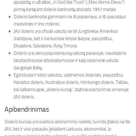
apvaizdą, o užrašas „In God We Trust” („Mes tikime Dievu”)
pirmą kartą ant dolerio banknotų atsirado 1957 metais.
Dolerio banknotai gaminami ne iš popieriaus, o iš specialaus
medvilnės ir lino mišinio.
JAV doleris yra oficiali valiuta ne tik Jungtinėse Amerikos
Valstijose, bet ir kai kuriose kitose šalyse, pavyzdžiui,
Ekvadore, Salvadore, Rytų Timore.
Doleris yra viena populiariausių valiutų pasaulyje, naudojama
tarptautiniuose atsiskaitymuose ir kaip rezervinė valiuta
daugelyje šalių.
Egzistuoja ir kitos valiutos, vadinamos doleriais, pavyzdžiui,
Kanados doleris, Australijos doleris, Honkongo doleris. Tačiau,
kai kalbama apie „dolerio kursą”, dažniausiai turimas omenyje
JAV doleris.
Apibendrinimas
Dolerio kursas yra svarbus ekonominis rodiklis, turintis įtakos ne tik
JAV, bet ir viso pasaulio, įskaitant Lietuvos, ekonomikai. Jo