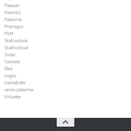
Pasaulis
Paskolos
Patarimai
Pramogos
PVM
Skačiuotuvai
Skaičiuotuvai
Sodas
Sveikata
Ūkis
Uogos
Vaistažolės
verslo patarimai
Virtuvėje