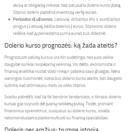
akcijų ar obligacijų rinkose, taip pat jaučia dolerio kurso įtaką.
Stiprus doleris padidina investicijų vertę eurais.
Perlaidos iš užsienio.
Lietuviai, dirbantys JAV ir siunčiantys
pinigus į Lietuvą, keičia dolerius į eurus. Stipresnis doleris
reiškia, kad jų pervedama suma eurais bus didesnė.
Dolerio kurso prognozės: ką žada ateitis?
Prognozuoti valiutų kursus yra itin sudėtinga, nes juos veikia
daugybė sunkiai nuspėjamų veiksnių. Vis dėlto, ekonomistai ir
finansų analitikai nuolat stebi rinką ir pateikia savo įžvalgas. Nėra
vieningos nuomonės, kokia bus dolerio kurso ateitis, bet daugelis
sutinka, kad artimiausiu metu jis isliks stiprus.
Svarbu pabrėžti, kad tai tik bendros tendencijos, o tikrasis dolerio
kursas gali svyruoti dėl įvairių netikėtų įvykių. Todėl, priimant
finansinius sprendimus, susijusius su dolerio kursu, visada
rekomenduojama pasikonsultuoti su finansų specialistais.
Doleris per amžius: trumpa istorija