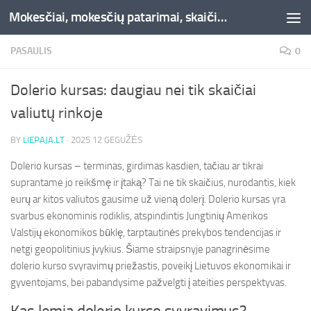
Mokesčiai, mokesčių patarimai, skaičiuoklės, straipsniai -Liepaja.lt
Skip to content
PASAULIS
0
Dolerio kursas: daugiau nei tik skaičiai
valiutų rinkoje
BY
LIEPAJA.LT
·
2025 12 GEGUŽĖS
Dolerio kursas – terminas, girdimas kasdien, tačiau ar tikrai
suprantame jo reikšmę ir įtaką? Tai ne tik skaičius, nurodantis, kiek
eurų ar kitos valiutos gausime už vieną dolerį. Dolerio kursas yra
svarbus ekonominis rodiklis, atspindintis Jungtinių Amerikos
Valstijų ekonomikos būklę, tarptautinės prekybos tendencijas ir
netgi geopolitinius įvykius. Šiame straipsnyje panagrinėsime
dolerio kurso svyravimų priežastis, poveikį Lietuvos ekonomikai ir
gyventojams, bei pabandysime pažvelgti į ateities perspektyvas.