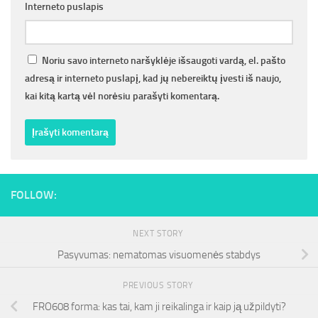
Interneto puslapis
Noriu savo interneto naršyklėje išsaugoti vardą, el. pašto
adresą ir interneto puslapį, kad jų nebereiktų įvesti iš naujo,
kai kitą kartą vėl norėsiu parašyti komentarą.
FOLLOW:
NEXT STORY
Pasyvumas: nematomas visuomenės stabdys
PREVIOUS STORY
FRO608 forma: kas tai, kam ji reikalinga ir kaip ją užpildyti?