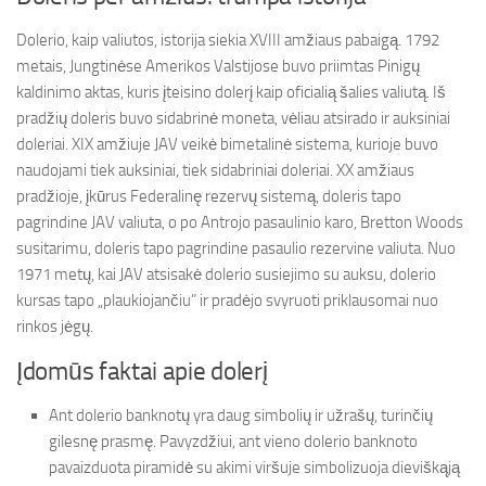
Dolerio, kaip valiutos, istorija siekia XVIII amžiaus pabaigą. 1792
metais, Jungtinėse Amerikos Valstijose buvo priimtas Pinigų
kaldinimo aktas, kuris įteisino dolerį kaip oficialią šalies valiutą. Iš
pradžių doleris buvo sidabrinė moneta, vėliau atsirado ir auksiniai
doleriai. XIX amžiuje JAV veikė bimetalinė sistema, kurioje buvo
naudojami tiek auksiniai, tiek sidabriniai doleriai. XX amžiaus
pradžioje, įkūrus Federalinę rezervų sistemą, doleris tapo
pagrindine JAV valiuta, o po Antrojo pasaulinio karo, Bretton Woods
susitarimu, doleris tapo pagrindine pasaulio rezervine valiuta. Nuo
1971 metų, kai JAV atsisakė dolerio susiejimo su auksu, dolerio
kursas tapo „plaukiojančiu” ir pradėjo svyruoti priklausomai nuo
rinkos jėgų.
Įdomūs faktai apie dolerį
Ant dolerio banknotų yra daug simbolių ir užrašų, turinčių
gilesnę prasmę. Pavyzdžiui, ant vieno dolerio banknoto
pavaizduota piramidė su akimi viršuje simbolizuoja dieviškąją