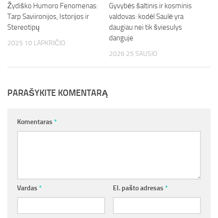
Žydiško Humoro Fenomenas:
Gyvybės šaltinis ir kosminis
Tarp Saviironijos, Istorijos ir
valdovas: kodėl Saulė yra
Stereotipų
daugiau nei tik šviesulys
danguje
2025 10 LAPKRIČIO
2026 25 SAUSIO
PARAŠYKITE KOMENTARĄ
Komentaras
*
Vardas
*
El. pašto adresas
*