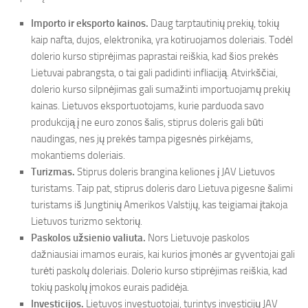
Importo ir eksporto kainos.
Daug tarptautinių prekių, tokių
kaip nafta, dujos, elektronika, yra kotiruojamos doleriais. Todėl
dolerio kurso stiprėjimas paprastai reiškia, kad šios prekės
Lietuvai pabrangsta, o tai gali padidinti infliaciją. Atvirkščiai,
dolerio kurso silpnėjimas gali sumažinti importuojamų prekių
kainas. Lietuvos eksportuotojams, kurie parduoda savo
produkciją į ne euro zonos šalis, stiprus doleris gali būti
naudingas, nes jų prekės tampa pigesnės pirkėjams,
mokantiems doleriais.
Turizmas.
Stiprus doleris brangina keliones į JAV Lietuvos
turistams. Taip pat, stiprus doleris daro Lietuva pigesne šalimi
turistams iš Jungtinių Amerikos Valstijų, kas teigiamai įtakoja
Lietuvos turizmo sektorių.
Paskolos užsienio valiuta.
Nors Lietuvoje paskolos
dažniausiai imamos eurais, kai kurios įmonės ar gyventojai gali
turėti paskolų doleriais. Dolerio kurso stiprėjimas reiškia, kad
tokių paskolų įmokos eurais padidėja.
Investicijos.
Lietuvos investuotojai, turintys investicijų JAV