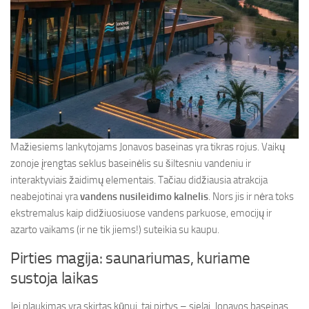
Mažiesiems lankytojams Jonavos baseinas yra tikras rojus. Vaikų
zonoje įrengtas seklus baseinėlis su šiltesniu vandeniu ir
interaktyviais žaidimų elementais. Tačiau didžiausia atrakcija
neabejotinai yra
vandens nusileidimo kalnelis
. Nors jis ir nėra toks
ekstremalus kaip didžiuosiuose vandens parkuose, emocijų ir
azarto vaikams (ir ne tik jiems!) suteikia su kaupu.
Pirties magija: saunariumas, kuriame
sustoja laikas
Jei plaukimas yra skirtas kūnui, tai pirtys – sielai. Jonavos baseinas