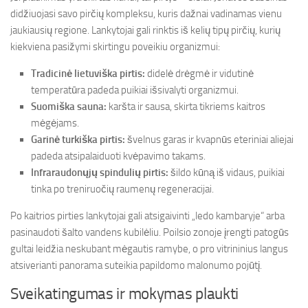
didžiuojasi savo pirčių kompleksu, kuris dažnai vadinamas vienu
jaukiausių regione. Lankytojai gali rinktis iš kelių tipų pirčių, kurių
kiekviena pasižymi skirtingu poveikiu organizmui:
Tradicinė lietuviška pirtis:
didelė drėgmė ir vidutinė
temperatūra padeda puikiai išsivalyti organizmui.
Suomiška sauna:
karšta ir sausa, skirta tikriems kaitros
mėgėjams.
Garinė turkiška pirtis:
švelnus garas ir kvapnūs eteriniai aliejai
padeda atsipalaiduoti kvėpavimo takams.
Infraraudonųjų spindulių pirtis:
šildo kūną iš vidaus, puikiai
tinka po treniruočių raumenų regeneracijai.
Po kaitrios pirties lankytojai gali atsigaivinti „ledo kambaryje“ arba
pasinaudoti šalto vandens kubilėliu. Poilsio zonoje įrengti patogūs
gultai leidžia neskubant mėgautis ramybe, o pro vitrininius langus
atsiverianti panorama suteikia papildomo malonumo pojūtį.
Sveikatingumas ir mokymas plaukti