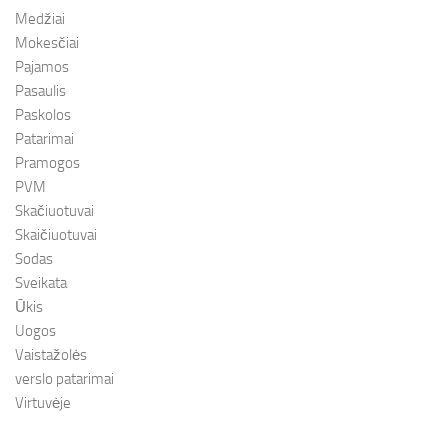
Medžiai
Mokesčiai
Pajamos
Pasaulis
Paskolos
Patarimai
Pramogos
PVM
Skačiuotuvai
Skaičiuotuvai
Sodas
Sveikata
Ūkis
Uogos
Vaistažolės
verslo patarimai
Virtuvėje