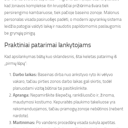
kad Jonavos komplekse itin kruopščiai prižiūrima švara tiek
persirengimo kambariuose, tiek pačioje baseino zonoje. Malonus
personalas visada pasiruošęs padėti, o moderni apyrankių sistema
leidžia patogiai valdyti laiką ir naudotis papildomomis paslaugomis
be grynųjų pinigų.
Praktiniai patarimai lankytojams
Kad apsilankymas būtų kuo sklandesnis, štai keletas patarimų iš
„pirmų lūpų“:
Darbo laikas:
Baseinas dirba nuo ankstyvo ryto iki vėlyvo
vakaro, tačiau pirties zonos darbo laikas gali skirtis, todėl
planuodami vizitą būtinai tai pasitikslinkite.
Apranga:
Nepamirškite šlepečių, rankšluosčio ir, žinoma,
maudymosi kostiumo. Kepuraitės plaukimo takeliuose yra
rekomenduojamos, tačiau pramogų zonoje nebūtinos (nebent
nardote).
Maitinimas:
Po vandens procedūrų visada sukyla apetitas.