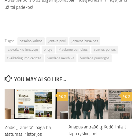
Atraskite poilsio džiaugsmą Jonavoje – jūsų kūnas ir mintys jums
už tai padėkos!
Tags:
baseino kainos
Jonava pool
jonavos baseinas
laisvalaikis Jonavoje
pirtys
Plaukimo pamokos
šeimos poilsis
sveikatingumo centras
vandens aerobika
Vandens pramogos
YOU MAY ALSO LIKE...
0
0
Anapus antraščių: Kodėl Infa.lt
Žodis „Tamsta”: pagarba,
tapo ryškiu, bet
atstumas ir istorijos