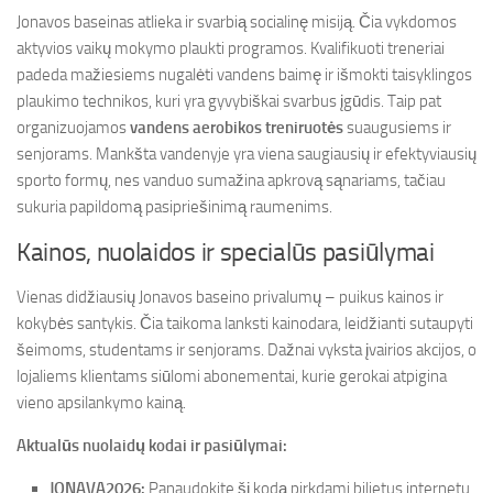
Jonavos baseinas atlieka ir svarbią socialinę misiją. Čia vykdomos
aktyvios vaikų mokymo plaukti programos. Kvalifikuoti treneriai
padeda mažiesiems nugalėti vandens baimę ir išmokti taisyklingos
plaukimo technikos, kuri yra gyvybiškai svarbus įgūdis. Taip pat
organizuojamos
vandens aerobikos treniruotės
suaugusiems ir
senjorams. Mankšta vandenyje yra viena saugiausių ir efektyviausių
sporto formų, nes vanduo sumažina apkrovą sąnariams, tačiau
sukuria papildomą pasipriešinimą raumenims.
Kainos, nuolaidos ir specialūs pasiūlymai
Vienas didžiausių Jonavos baseino privalumų – puikus kainos ir
kokybės santykis. Čia taikoma lanksti kainodara, leidžianti sutaupyti
šeimoms, studentams ir senjorams. Dažnai vyksta įvairios akcijos, o
lojaliems klientams siūlomi abonementai, kurie gerokai atpigina
vieno apsilankymo kainą.
Aktualūs nuolaidų kodai ir pasiūlymai:
JONAVA2026:
Panaudokite šį kodą pirkdami bilietus internetu