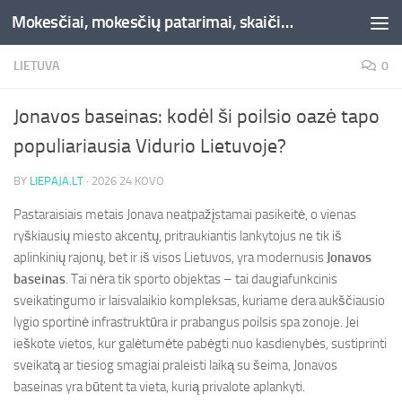
Mokesčiai, mokesčių patarimai, skaičiuoklės, straipsniai -Liepaja.lt
Skip to content
LIETUVA
0
Jonavos baseinas: kodėl ši poilsio oazė tapo
populiariausia Vidurio Lietuvoje?
BY
LIEPAJA.LT
·
2026 24 KOVO
Pastaraisiais metais Jonava neatpažįstamai pasikeitė, o vienas
ryškiausių miesto akcentų, pritraukiantis lankytojus ne tik iš
aplinkinių rajonų, bet ir iš visos Lietuvos, yra modernusis
Jonavos
baseinas
. Tai nėra tik sporto objektas – tai daugiafunkcinis
sveikatingumo ir laisvalaikio kompleksas, kuriame dera aukščiausio
lygio sportinė infrastruktūra ir prabangus poilsis spa zonoje. Jei
ieškote vietos, kur galėtumėte pabėgti nuo kasdienybės, sustiprinti
sveikatą ar tiesiog smagiai praleisti laiką su šeima, Jonavos
baseinas yra būtent ta vieta, kurią privalote aplankyti.