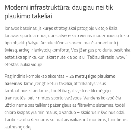
Moderni infrastruktūra: daugiau nei tik
plaukimo takeliai
Jonavos baseinas, įsikūręs strategiškai patogioje vietoje šalia
Jonavos sporto arenos, duris atvėrė kaip vienas moderniausių tokio
tipo objektų šalyje. Architektūriniai sprendimai čia orientuoti į
šviesą, erdvę ir lankytojų komfortą. Vos įžengus pro duris, pasitinka
estetiška aplinka, kuri iškart nuteikia poilsiui. Tačiau tikrasis „wow“
efektas laukia viduje.
Pagrindinis komplekso akcentas –
25 metrų ilgio plaukimo
baseinas
. Jame įrengti keturi takeliai, atitinkantys visus
tarptautinius standartus, todėl čia gali vykti ne tik mėgėjų
treniruotės, bet ir rimtos sporto varžybos. Vandens kokybė čia
užtikrinama pasitelkiant pažangiausias filtravimo sistemas, todėl
chloro kvapas yra minimalus, o vanduo – skaidrus ir švelnus odai.
Tai itin svarbu šeimoms su mažais vaikais ir žmonėms, turintiems
jautresnę odą.