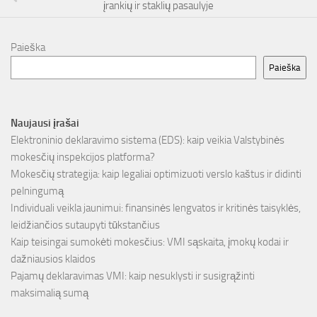
įrankių ir staklių pasaulyje
Paieška
Paieška
Naujausi įrašai
Elektroninio deklaravimo sistema (EDS): kaip veikia Valstybinės
mokesčių inspekcijos platforma?
Mokesčių strategija: kaip legaliai optimizuoti verslo kaštus ir didinti
pelningumą
Individuali veikla jaunimui: finansinės lengvatos ir kritinės taisyklės,
leidžiančios sutaupyti tūkstančius
Kaip teisingai sumokėti mokesčius: VMI sąskaita, įmokų kodai ir
dažniausios klaidos
Pajamų deklaravimas VMI: kaip nesuklysti ir susigrąžinti
maksimalią sumą