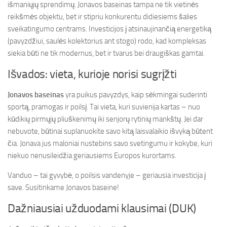
išmaniųjų sprendimų. Jonavos baseinas tampa ne tik vietinės
reikšmės objektu, bet ir stipriu konkurentu didiesiems šalies
sveikatingumo centrams. Investicijos į atsinaujinančią energetiką
(pavyzdžiui, saulės kolektorius ant stogo) rodo, kad kompleksas
siekia būti ne tik modernus, bet ir tvarus bei draugiškas gamtai.
Išvados: vieta, kurioje norisi sugrįžti
Jonavos baseinas
yra puikus pavyzdys, kaip sėkmingai suderinti
sportą, pramogas ir poilsį. Tai vieta, kuri suvienija kartas – nuo
kūdikių pirmųjų pliuškenimų iki senjorų rytinių mankštų. Jei dar
nebuvote, būtinai suplanuokite savo kitą laisvalaikio išvyką būtent
čia. Jonava jus maloniai nustebins savo svetingumu ir kokybe, kuri
niekuo nenusileidžia geriausiems Europos kurortams.
Vanduo – tai gyvybė, o poilsis vandenyje – geriausia investicija į
save. Susitinkame Jonavos baseine!
Dažniausiai užduodami klausimai (DUK)