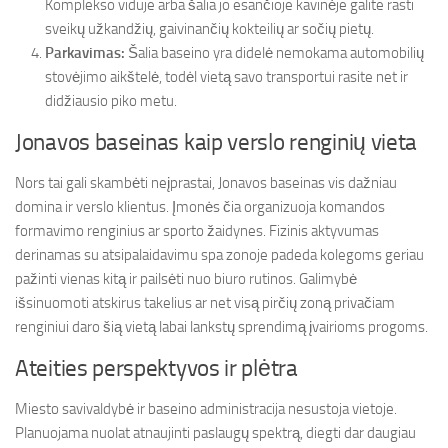
Komplekso viduje arba šalia jo esančioje kavinėje galite rasti
sveikų užkandžių, gaivinančių kokteilių ar sočių pietų.
Parkavimas:
Šalia baseino yra didelė nemokama automobilių
stovėjimo aikštelė, todėl vietą savo transportui rasite net ir
didžiausio piko metu.
Jonavos baseinas kaip verslo renginių vieta
Nors tai gali skambėti neįprastai, Jonavos baseinas vis dažniau
domina ir verslo klientus. Įmonės čia organizuoja komandos
formavimo renginius ar sporto žaidynes. Fizinis aktyvumas
derinamas su atsipalaidavimu spa zonoje padeda kolegoms geriau
pažinti vienas kitą ir pailsėti nuo biuro rutinos. Galimybė
išsinuomoti atskirus takelius ar net visą pirčių zoną privačiam
renginiui daro šią vietą labai lankstų sprendimą įvairioms progoms.
Ateities perspektyvos ir plėtra
Miesto savivaldybė ir baseino administracija nesustoja vietoje.
Planuojama nuolat atnaujinti paslaugų spektrą, diegti dar daugiau