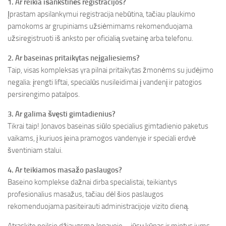
1. Ar reikia išankstinės registracijos?
Įprastam apsilankymui registracija nebūtina, tačiau plaukimo
pamokoms ar grupiniams užsiėmimams rekomenduojama
užsiregistruoti iš anksto per oficialią svetainę arba telefonu.
2. Ar baseinas pritaikytas neįgaliesiems?
Taip, visas kompleksas yra pilnai pritaikytas žmonėms su judėjimo
negalia: įrengti liftai, specialūs nusileidimai į vandenį ir patogios
persirengimo patalpos.
3. Ar galima švęsti gimtadienius?
Tikrai taip! Jonavos baseinas siūlo specialius gimtadienio paketus
vaikams, į kuriuos įeina pramogos vandenyje ir speciali erdvė
šventiniam stalui.
4. Ar teikiamos masažo paslaugos?
Baseino komplekse dažnai dirba specialistai, teikiantys
profesionalius masažus, tačiau dėl šios paslaugos
rekomenduojama pasiteirauti administracijoje vizito dieną.