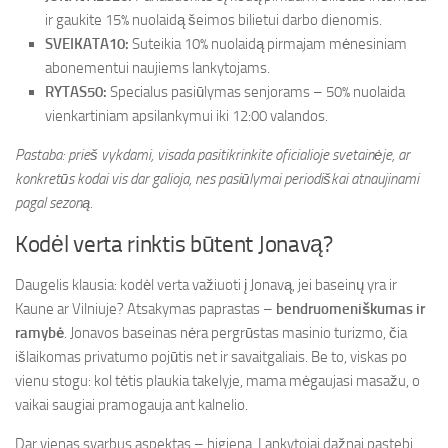
ir gaukite 15% nuolaidą šeimos bilietui darbo dienomis.
SVEIKATA10:
Suteikia 10% nuolaidą pirmajam mėnesiniam
abonementui naujiems lankytojams.
RYTAS50:
Specialus pasiūlymas senjorams – 50% nuolaida
vienkartiniam apsilankymui iki 12:00 valandos.
Pastaba: prieš vykdami, visada pasitikrinkite oficialioje svetainėje, ar
konkretūs kodai vis dar galioja, nes pasiūlymai periodiškai atnaujinami
pagal sezoną.
Kodėl verta rinktis būtent Jonavą?
Daugelis klausia: kodėl verta važiuoti į Jonavą, jei baseinų yra ir
Kaune ar Vilniuje? Atsakymas paprastas –
bendruomeniškumas ir
ramybė
. Jonavos baseinas nėra pergrūstas masinio turizmo, čia
išlaikomas privatumo pojūtis net ir savaitgaliais. Be to, viskas po
vienu stogu: kol tėtis plaukia takelyje, mama mėgaujasi masažu, o
vaikai saugiai pramogauja ant kalnelio.
Dar vienas svarbus aspektas – higiena. Lankytojai dažnai pastebi,