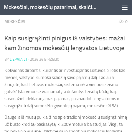
Mokesčiai, mokesčių patarimai, skaičiuoklės, straipsniai -Liepaja.lt
Skip to content
MOKESČIAI
0
Kaip susigrąžinti pinigus iš valstybės: mažai
kam žinomos mokesčių lengvatos Lietuvoje
BY
LIEPAJA.LT
·
2026 26 BIRŽELIO
Kiekvienas dirbantis, kuriantis ar investuojantis Lietuvos pilietis kas
mėnesį valstybei sumoka solidžią savo pajamų dalį. Tačiau ar
žinojote, kad Lietuvos mokesčių sistema nėra vienpuse eismo
gatvė? Įstatymuose yra numatyta dešimtys teisėtų būdų, kaip
susimažinti deklaruojamas pajamas, pasinaudoti lengvatomis ir
susigrąžinti dalį sumokėto gyventojų pajamų mokesčio (GPM).
Daugelis iš mūsų puikiai žino apie tradicinį mokesčių susigrąžinimą
už būsto kreditą (pasirašytą iki 2009 metų) arba studijas. Visgi, tai
tik ledkalnio viršūnė. Valstybė siūlo specifinių mokesčių lengvatų