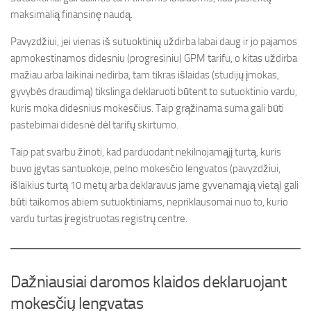
maksimalią finansinę naudą.
Pavyzdžiui, jei vienas iš sutuoktinių uždirba labai daug ir jo pajamos
apmokestinamos didesniu (progresiniu) GPM tarifu, o kitas uždirba
mažiau arba laikinai nedirba, tam tikras išlaidas (studijų įmokas,
gyvybės draudimą) tikslinga deklaruoti būtent to sutuoktinio vardu,
kuris moka didesnius mokesčius. Taip grąžinama suma gali būti
pastebimai didesnė dėl tarifų skirtumo.
Taip pat svarbu žinoti, kad parduodant nekilnojamąjį turtą, kuris
buvo įgytas santuokoje, pelno mokesčio lengvatos (pavyzdžiui,
išlaikius turtą 10 metų arba deklaravus jame gyvenamąją vietą) gali
būti taikomos abiem sutuoktiniams, nepriklausomai nuo to, kurio
vardu turtas įregistruotas registrų centre.
Dažniausiai daromos klaidos deklaruojant
mokesčių lengvatas