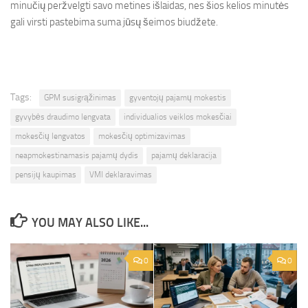
minučių peržvelgti savo metines išlaidas, nes šios kelios minutės
gali virsti pastebima suma jūsų šeimos biudžete.
Tags:
GPM susigrąžinimas
gyventojų pajamų mokestis
gyvybės draudimo lengvata
individualios veiklos mokesčiai
mokesčių lengvatos
mokesčių optimizavimas
neapmokestinamasis pajamų dydis
pajamų deklaracija
pensijų kaupimas
VMI deklaravimas
YOU MAY ALSO LIKE...
0
0