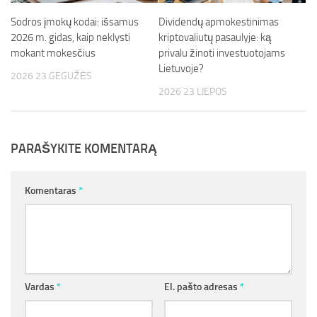
Sodros įmokų kodai: išsamus
Dividendų apmokestinimas
2026 m. gidas, kaip neklysti
kriptovaliutų pasaulyje: ką
mokant mokesčius
privalu žinoti investuotojams
Lietuvoje?
2026 23 GEGUŽĖS
2026 23 LIEPOS
PARAŠYKITE KOMENTARĄ
Komentaras
*
Vardas
*
El. pašto adresas
*