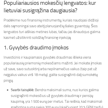
Populiariausios mokesčių lengvatos: kur
lietuviai susigrąžina daugiausia?
Pradėkime nuo finansinių instrumentų, kuriais naudojasi didžioji
dalis sąmoningai savo ateitį planuojančių šalies gyventojų. Šios
lengvatos turi aiškias metines lubas, tačiau jas išnaudojus galima
kasmet užsitikrinti solidžią finansinę injekciją.
1. Gyvybės draudimo įmokos
Investicinis ir kaupiamasis gyvybės draudimas išlieka viena
populiariausių priemonių mokesčiams mažinti. Jei mokate įmokas
už save, savo sutuoktinį arba nepilnamečius vaikus (taip pat už
neįgalius vaikus virš 18 metų), galite susigrąžinti dalį sumokėtų
pinigų.
Svarbi taisyklė:
Bendra maksimali suma, nuo kurios galima
susigrąžinti mokesčius už gyvybės draudimą ir pensijų
kaupimą, yra 1 500 eurų per metus. Tai reiškia, kad maksimali
grąžintina suma siekia 300 eurų (skaičiuojant 20 % GPM tarifu).