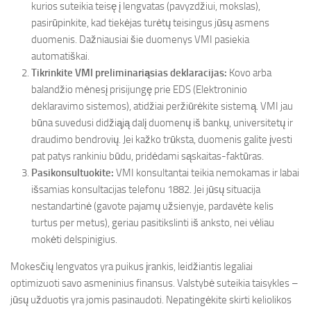
kurios suteikia teisę į lengvatas (pavyzdžiui, mokslas),
pasirūpinkite, kad tiekėjas turėtų teisingus jūsų asmens
duomenis. Dažniausiai šie duomenys VMI pasiekia
automatiškai.
Tikrinkite VMI preliminariąsias deklaracijas:
Kovo arba
balandžio mėnesį prisijungę prie EDS (Elektroninio
deklaravimo sistemos), atidžiai peržiūrėkite sistemą. VMI jau
būna suvedusi didžiąją dalį duomenų iš bankų, universitetų ir
draudimo bendrovių. Jei kažko trūksta, duomenis galite įvesti
pat patys rankiniu būdu, pridėdami sąskaitas-faktūras.
Pasikonsultuokite:
VMI konsultantai teikia nemokamas ir labai
išsamias konsultacijas telefonu 1882. Jei jūsų situacija
nestandartinė (gavote pajamų užsienyje, pardavėte kelis
turtus per metus), geriau pasitikslinti iš anksto, nei vėliau
mokėti delspinigius.
Mokesčių lengvatos yra puikus įrankis, leidžiantis legaliai
optimizuoti savo asmeninius finansus. Valstybė suteikia taisykles –
jūsų užduotis yra jomis pasinaudoti. Nepatingėkite skirti keliolikos