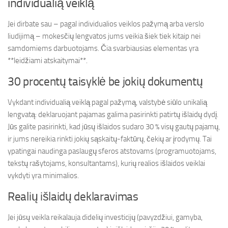
individualią veiklą
Jei dirbate sau – pagal individualios veiklos pažymą arba verslo
liudijimą – mokesčių lengvatos jums veikia šiek tiek kitaip nei
samdomiems darbuotojams. Čia svarbiausias elementas yra
**leidžiami atskaitymai**.
30 procentų taisyklė be jokių dokumentų
Vykdant individualią veiklą pagal pažymą, valstybė siūlo unikalią
lengvatą: deklaruojant pajamas galima pasirinkti patirtų išlaidų dydį.
Jūs galite pasirinkti, kad jūsų išlaidos sudaro 30 % visų gautų pajamų,
ir jums nereikia rinkti jokių sąskaitų-faktūrų, čekių ar įrodymų. Tai
ypatingai naudinga paslaugų sferos atstovams (programuotojams,
tekstų rašytojams, konsultantams), kurių realios išlaidos veiklai
vykdyti yra minimalios.
Realių išlaidų deklaravimas
Jei jūsų veikla reikalauja didelių investicijų (pavyzdžiui, gamyba,