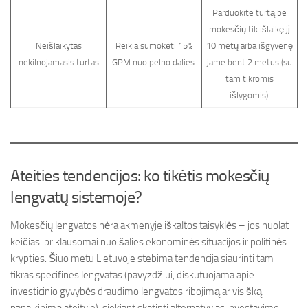
Parduokite turtą be
mokesčių tik išlaikę jį
Neišlaikytas
Reikia sumokėti 15%
10 metų arba išgyvenę
nekilnojamasis turtas
GPM nuo pelno dalies.
jame bent 2 metus (su
tam tikromis
išlygomis).
Ateities tendencijos: ko tikėtis mokesčių
lengvatų sistemoje?
Mokesčių lengvatos nėra akmenyje iškaltos taisyklės – jos nuolat
keičiasi priklausomai nuo šalies ekonominės situacijos ir politinės
krypties. Šiuo metu Lietuvoje stebima tendencija siaurinti tam
tikras specifines lengvatas (pavyzdžiui, diskutuojama apie
investicinio gyvybės draudimo lengvatos ribojimą ar visišką