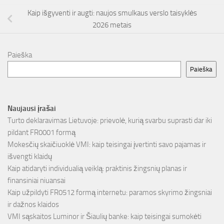
Kaip išgyventi ir augti: naujos smulkaus verslo taisyklės
2026 metais
Paieška
Paieška
Naujausi įrašai
Turto deklaravimas Lietuvoje: prievolė, kurią svarbu suprasti dar iki
pildant FR0001 formą
Mokesčių skaičiuoklė VMI: kaip teisingai įvertinti savo pajamas ir
išvengti klaidų
Kaip atidaryti individualią veiklą: praktinis žingsnių planas ir
finansiniai niuansai
Kaip užpildyti FR0512 formą internetu: paramos skyrimo žingsniai
ir dažnos klaidos
VMI sąskaitos Luminor ir Šiaulių banke: kaip teisingai sumokėti