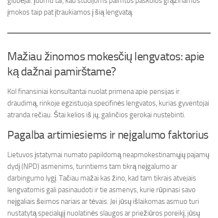
globėjai. Įdomu tai, kad studijoms paimtos paskolos grąžinamos
įmokos taip pat įtraukiamos į šią lengvatą.
Mažiau žinomos mokesčių lengvatos: apie
ką dažnai pamirštame?
Kol finansiniai konsultantai nuolat primena apie pensijas ir
draudimą, rinkoje egzistuoja specifinės lengvatos, kurias gyventojai
atranda rečiau. Štai kelios iš jų, galinčios gerokai nustebinti.
Pagalba artimiesiems ir neįgalumo faktorius
Lietuvos įstatymai numato papildomą neapmokestinamųjų pajamų
dydį (NPD) asmenims, turintiems tam tikrą neįgalumo ar
darbingumo lygį. Tačiau mažai kas žino, kad tam tikrais atvejais
lengvatomis gali pasinaudoti ir tie asmenys, kurie rūpinasi savo
neįgaliais šeimos nariais ar tėvais. Jei jūsų išlaikomas asmuo turi
nustatytą specialųjį nuolatinės slaugos ar priežiūros poreikį, jūsų