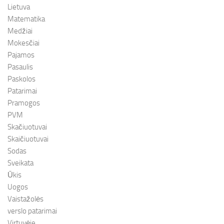
Lietuva
Matematika
Medžiai
Mokesčiai
Pajamos
Pasaulis
Paskolos
Patarimai
Pramogos
PVM
Skačiuotuvai
Skaičiuotuvai
Sodas
Sveikata
Ūkis
Uogos
Vaistažolės
verslo patarimai
Virtuvėje