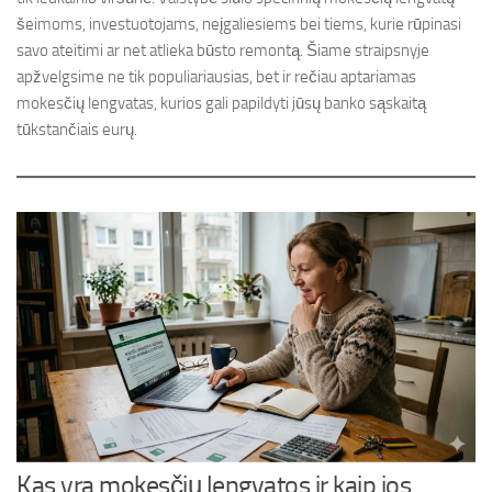
šeimoms, investuotojams, neįgaliesiems bei tiems, kurie rūpinasi
savo ateitimi ar net atlieka būsto remontą. Šiame straipsnyje
apžvelgsime ne tik populiariausias, bet ir rečiau aptariamas
mokesčių lengvatas, kurios gali papildyti jūsų banko sąskaitą
tūkstančiais eurų.
Kas yra mokesčių lengvatos ir kaip jos