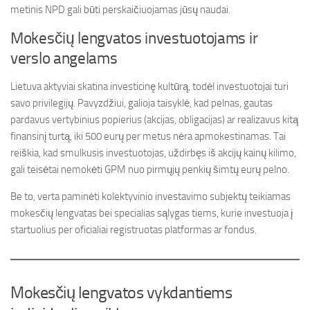
metinis NPD gali būti perskaičiuojamas jūsų naudai.
Mokesčių lengvatos investuotojams ir
verslo angelams
Lietuva aktyviai skatina investicinę kultūrą, todėl investuotojai turi
savo privilegijų. Pavyzdžiui, galioja taisyklė, kad pelnas, gautas
pardavus vertybinius popierius (akcijas, obligacijas) ar realizavus kitą
finansinį turtą, iki 500 eurų per metus nėra apmokestinamas. Tai
reiškia, kad smulkusis investuotojas, uždirbęs iš akcijų kainų kilimo,
gali teisėtai nemokėti GPM nuo pirmųjų penkių šimtų eurų pelno.
Be to, verta paminėti kolektyvinio investavimo subjektų teikiamas
mokesčių lengvatas bei specialias sąlygas tiems, kurie investuoja į
startuolius per oficialiai registruotas platformas ar fondus.
Mokesčių lengvatos vykdantiems