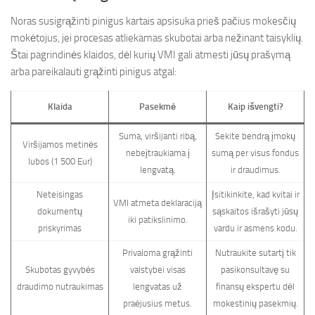
Noras susigrąžinti pinigus kartais apsisuka prieš pačius mokesčių
mokėtojus, jei procesas atliekamas skubotai arba nežinant taisyklių.
Štai pagrindinės klaidos, dėl kurių VMI gali atmesti jūsų prašymą
arba pareikalauti grąžinti pinigus atgal:
Klaida
Pasekmė
Kaip išvengti?
Suma, viršijanti ribą,
Sekite bendrą įmokų
Viršijamos metinės
nebeįtraukiama į
sumą per visus fondus
lubos (1 500 Eur)
lengvatą.
ir draudimus.
Neteisingas
Įsitikinkite, kad kvitai ir
VMI atmeta deklaraciją
dokumentų
sąskaitos išrašyti jūsų
iki patikslinimo.
priskyrimas
vardu ir asmens kodu.
Privaloma grąžinti
Nutraukite sutartį tik
Skubotas gyvybės
valstybei visas
pasikonsultavę su
draudimo nutraukimas
lengvatas už
finansų ekspertu dėl
praėjusius metus.
mokestinių pasekmių.