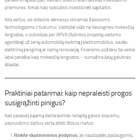
panaikinimą ateityje), siekiant skatinti alternatyvias investavimo
priemones, tokias kaip specialios investicinės sąskaitos.
Kita vertus, vis didesnis dėmesys skiriamas žaliosioms
technologijoms ir tvarumui. Valstybė siūlo ne tiesiogines mokesčių
lengvatas, o subsidijas per APVA (Aplinkos projektų valdymo
agentūrą) už senų automobilių keitimą į elektromobilius, saulės
elektrinių įrengimą ar namų renovaciją. Finansiniu požiūriu tai veikia
labai panašiai kaip mokesčių lengvatos – sumažina jūsų galutines
išlaidas.
Praktiniai patarimai: kaip nepraleisti progos
susigrąžinti pinigus?
Kad pavasarį pajamų deklaravimas netaptų galvos skausmu,
pasiruošimo darbus verta atlikti ištisus metus:
Rinkite skaitmeninius įrodymus:
Jei naudojatės paslaugomis,