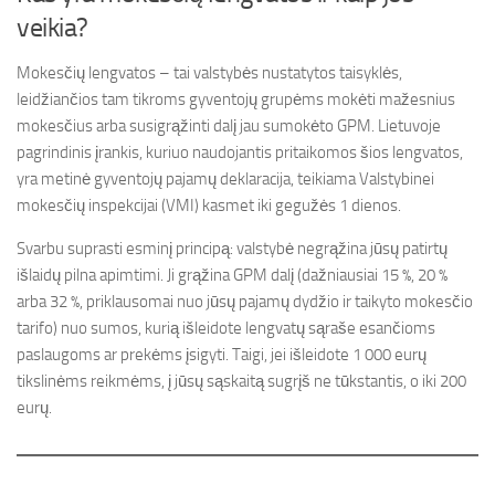
veikia?
Mokesčių lengvatos – tai valstybės nustatytos taisyklės,
leidžiančios tam tikroms gyventojų grupėms mokėti mažesnius
mokesčius arba susigrąžinti dalį jau sumokėto GPM. Lietuvoje
pagrindinis įrankis, kuriuo naudojantis pritaikomos šios lengvatos,
yra metinė gyventojų pajamų deklaracija, teikiama Valstybinei
mokesčių inspekcijai (VMI) kasmet iki gegužės 1 dienos.
Svarbu suprasti esminį principą: valstybė negrąžina jūsų patirtų
išlaidų pilna apimtimi. Ji grąžina GPM dalį (dažniausiai 15 %, 20 %
arba 32 %, priklausomai nuo jūsų pajamų dydžio ir taikyto mokesčio
tarifo) nuo sumos, kurią išleidote lengvatų sąraše esančioms
paslaugoms ar prekėms įsigyti. Taigi, jei išleidote 1 000 eurų
tikslinėms reikmėms, į jūsų sąskaitą sugrįš ne tūkstantis, o iki 200
eurų.