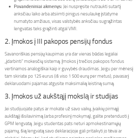
Povandeniniai akmenys:
Jei nuspręsite nutraukti sutartį
anksčiau laiko arba atsiimti pinigus nesulaukę įstatyme
numatyto amžiaus, visas valstybės anksčiau sugrąžintas
lengvatas teks grąžinti atgal VMI.
2. Įmokos į III pakopos pensijų fondus
Savanoriškas pensijų kaupimas yra dar vienas būdas legaliai
„įdarbinti“ mokesčių sistemą. Įmokos į trečios pakopos fondus
vertinamos analogiškai kaip ir gyvybės draudimas. Jeigu per mėnesį
tam skiriate po 125 eurus (iš viso 1 500 eurų per metus), pavasarį
deklaruodami pajamas atgysite maksimalią leistiną sumą.
3. Įmokos už aukštąjį mokslą ir studijas
Jei studijuojate patys ar mokate už savo vaikų, įvaikių pirmąjį
aukštąjį išsilavinimą (arba profesinį mokymą), galite pretenduoti į
GPM lengvatą. Jeigu studentas pats neturi apmokestinamųjų
pajamų, šią lengvatą savo deklaracijoje gali pritaikyti jo tėvai ar