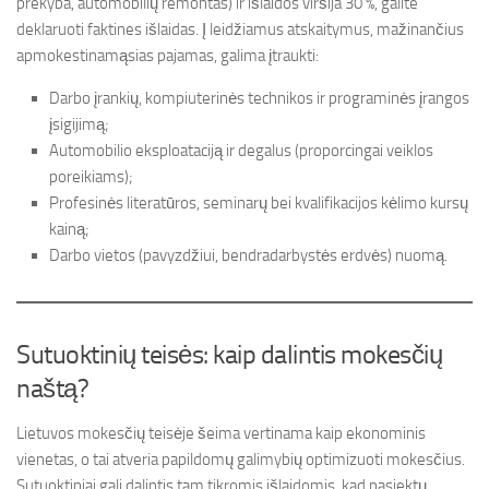
prekyba, automobilių remontas) ir išlaidos viršija 30 %, galite
deklaruoti faktines išlaidas. Į leidžiamus atskaitymus, mažinančius
apmokestinamąsias pajamas, galima įtraukti:
Darbo įrankių, kompiuterinės technikos ir programinės įrangos
įsigijimą;
Automobilio eksploataciją ir degalus (proporcingai veiklos
poreikiams);
Profesinės literatūros, seminarų bei kvalifikacijos kėlimo kursų
kainą;
Darbo vietos (pavyzdžiui, bendradarbystės erdvės) nuomą.
Sutuoktinių teisės: kaip dalintis mokesčių
naštą?
Lietuvos mokesčių teisėje šeima vertinama kaip ekonominis
vienetas, o tai atveria papildomų galimybių optimizuoti mokesčius.
Sutuoktiniai gali dalintis tam tikromis išlaidomis, kad pasiektų