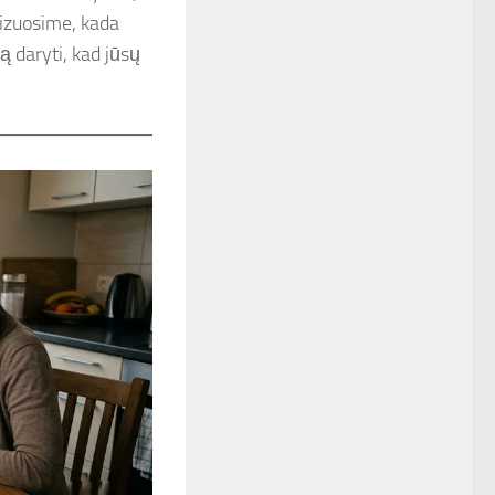
lizuosime, kada
ą daryti, kad jūsų