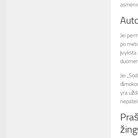
asmenin
Auto
Jei per
po meti
įvyksta
duomen
Jei „So
išmokom
yra užda
nepatei
Praš
žing