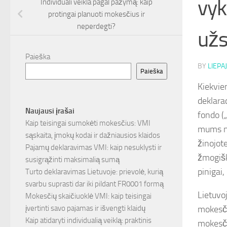
vyk
Individuali veikla pagal pažymą: kaip
protingai planuoti mokesčius ir
neperdegti?
užs
Paieška
BY
LIEPAJ
Paieška
Kiekvie
deklara
Naujausi įrašai
fondo („
Kaip teisingai sumokėti mokesčius: VMI
mums ne
sąskaita, įmokų kodai ir dažniausios klaidos
žinojote
Pajamų deklaravimas VMI: kaip nesuklysti ir
žmogišk
susigrąžinti maksimalią sumą
pinigai,
Turto deklaravimas Lietuvoje: prievolė, kurią
svarbu suprasti dar iki pildant FR0001 formą
Lietuvo
Mokesčių skaičiuoklė VMI: kaip teisingai
mokesči
įvertinti savo pajamas ir išvengti klaidų
Kaip atidaryti individualią veiklą: praktinis
mokesčių