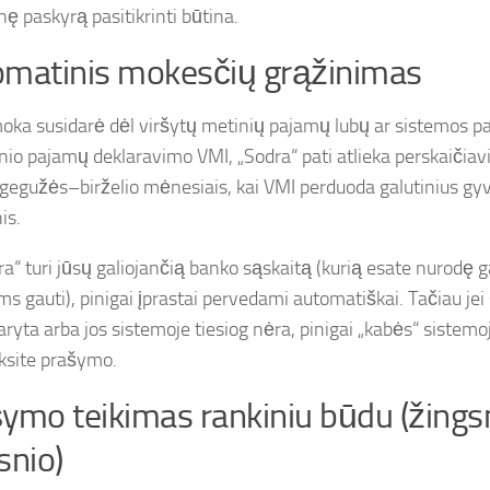
ę paskyrą pasitikrinti būtina.
matinis mokesčių grąžinimas
moka susidarė dėl viršytų metinių pajamų lubų ar sistemos p
nio pajamų deklaravimo VMI, „Sodra“ pati atlieka perskaičiav
 gegužės–birželio mėnesiais, kai VMI perduoda galutinius g
is.
dra“ turi jūsų galiojančią banko sąskaitą (kurią esate nurod
s gauti), pinigai įprastai pervedami automatiškai. Tačiau jei 
ryta arba jos sistemoje tiesiog nėra, pinigai „kabės“ sistemoj
ksite prašymo.
ymo teikimas rankiniu būdu (žings
snio)