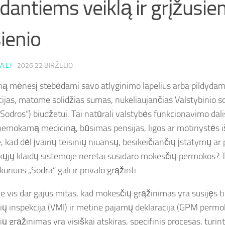
dantiems veiklą ir grįžusie
ienio
A.LT
·
2026 22 BIRŽELIO
ną mėnesį stebėdami savo atlyginimo lapelius arba pildyda
cijas, matome solidžias sumas, nukeliaujančias Valstybinio s
Sodros“) biudžetui. Tai natūrali valstybės funkcionavimo dalis
mokamą mediciną, būsimas pensijas, ligos ar motinystės i
, kad dėl įvairių teisinių niuansų, besikeičiančių įstatymų ar
ųjų klaidų sistemoje neretai susidaro mokesčių permokos? T
 kuriuos „Sodra“ gali ir privalo grąžinti.
je vis dar gajus mitas, kad mokesčių grąžinimas yra susijęs ti
ų inspekcija (VMI) ir metine pajamų deklaracija (GPM permoka
 grąžinimas yra visiškai atskiras, specifinis procesas, turint