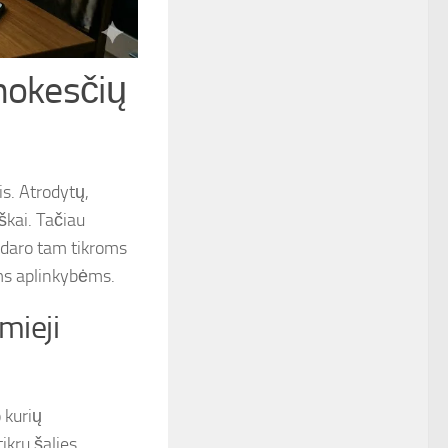
mokesčių
s. Atrodytų,
škai. Tačiau
idaro tam tikroms
ms aplinkybėms.
mieji
 kurių
ikru šalies