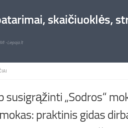
arimai, skaičiuoklės, stra
MI -Liepaja.lt
IAI
p susigrąžinti „Sodros“ mo
mokas: praktinis gidas dir