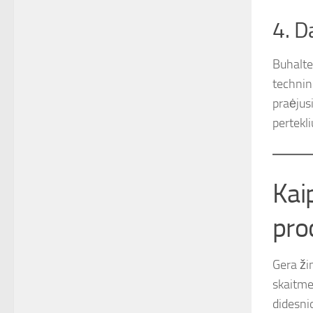
4. D
Buhalte
technin
praėjus
pertekli
Kai
pro
Gera ži
skaitme
didesnio