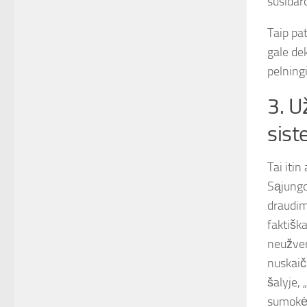
susidar
Taip pa
gale de
pelningi
3. U
sist
Tai iti
Sąjungo
draudimu
faktiška
neužver
nuskaič
šalyje, 
sumokė