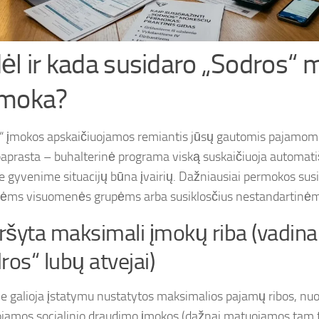
ėl ir kada susidaro „Sodros“ 
moka?
“ įmokos apskaičiuojamos remiantis jūsų gautomis pajamomi
paprasta – buhalterinė programa viską suskaičiuoja automati
e gyvenime situacijų būna įvairių. Dažniausiai permokos sus
nėms visuomenės grupėms arba susiklosčius nestandartinė
iršyta maksimali įmokų riba (vadina
ros“ lubų atvejai)
je galioja įstatymu nustatytos maksimalios pajamų ribos, nuo
ojamos socialinio draudimo įmokos (dažnai matuojamos tam t