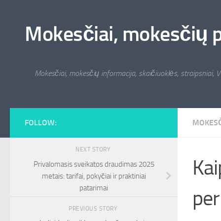
Skip to content
Mokesčiai, mokesčių pat
Mokesčiai, mokesčių informacija, skaičiuoklės, straipsniai, V
FOLLOW:
MOKESČ
NEXT STORY
Kai
Privalomasis sveikatos draudimas 2025
metais: tarifai, pokyčiai ir praktiniai
patarimai
per
PREVIOUS STORY