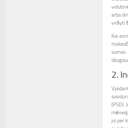
vidutin
arba di
viršyti 
Kai asm
mokesči
sumas. 
daugiau
2. I
Vykdant
susidur
(PSD). J
mėnesį 
jis per