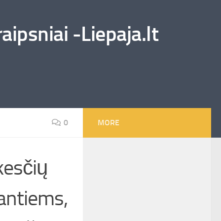
ipsniai -Liepaja.lt
0
MORE
kesčių
bantiems,