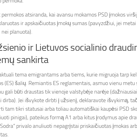
o permoka.
t permokos atsiranda, kai avansu mokamos PSD įmokos viršij
klaruotas ir apskaičiuotas įmokų sumas (pavyzdžiui, jei meta
 nei planuota).
žsienio ir Lietuvos socialinio draud
emų sankirta
n aktuali tema emigrantams arba tiems, kurie migruoja tarp ke
s (ES) šalių. Remiantis ES reglamentais, asmuo vienu metu s
 gali būti draustas tik vienoje valstybėje narėje (dažniausiai 
i dirba). Jei išvykote dirbti į užsienį, deklaravote išvykimą, ta
ti tam tikri statusai arba toliau automatiškai kaupėsi PSD sk
iuoti pinigai), pateikus formą A1 arba kitus įrodymus apie dr
„Sodra“ privalo anuliuoti nepagrįstai priskaičiuotas įmokas arb
tas.