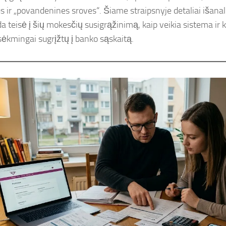
s ir „povandenines sroves“. Šiame straipsnyje detaliai išana
a teisė į šių mokesčių susigrąžinimą, kaip veikia sistema ir k
 sėkmingai sugrįžtų į banko sąskaitą.