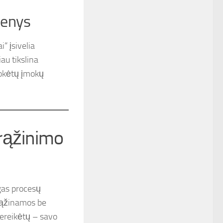
menys
“ įsivelia
au tikslina
mokėtų įmokų
rąžinimo
ngas procesų
rąžinamos be
nereikėtų – savo