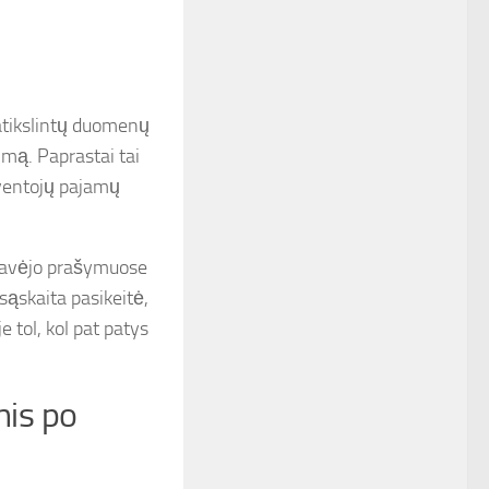
atikslintų duomenų
imą. Paprastai tai
yventojų pajamų
ę gavėjo prašymuose
sąskaita pasikeitė,
e tol, kol pat patys
nis po