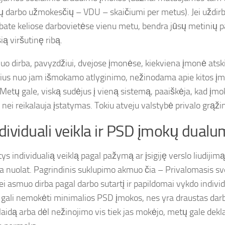
ių darbo užmokesčių – VDU – skaičiumi per metus). Jei uždirb
rbate keliose darbovietėse vienu metu, bendra jūsų metinių 
šią viršutinę ribą.
uo dirba, pavyzdžiui, dvejose įmonėse, kiekviena įmonė atski
us nuo jam išmokamo atlyginimo, nežinodama apie kitos 
Metų gale, viską sudėjus į vieną sistemą, paaiškėja, kad į
 nei reikalauja įstatymas. Tokiu atveju valstybė privalo grąži
ndividuali veikla ir PSD įmokų dual
ys individualią veiklą pagal pažymą ar įsigiję verslo liudijim
ia nuolat. Pagrindinis suklupimo akmuo čia – Privalomasis s
ei asmuo dirba pagal darbo sutartį ir papildomai vykdo individu
gali nemokėti minimalios PSD įmokos, nes yra draustas darbd
 klaidą arba dėl nežinojimo vis tiek jas mokėjo, metų gale de