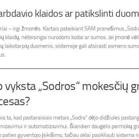
arbdavio klaidos ar patikslinti duo
riai – irgi žmonės. Kartais pateikiant SAM pranešimus „Sodrai
ių klaidų, neteisingai nurodomi kodai ar sumos. Jei įmonė vėli
ių laikotarpių duomenis, sistemoje gali atsirasti asmens su
us.
p vyksta „Sodros“ mokesčių g
cesas?
nia ta, kad pastaraisiais metais „Sodra“ dėjo didžiules pasta
nizavimui ir automatizavimui. Šiandien daugelis permokų g
 paties gyventojo įsikišimo, tačiau aklai pasikliauti sistema 