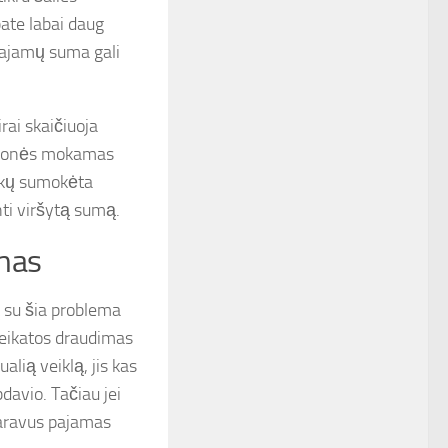
ate labai daug
pajamų suma gali
rai skaičiuoja
įmonės mokamas
mokų sumokėta
nti viršytą sumą.
umas
ą su šia problema
veikatos draudimas
alią veiklą, jis kas
avio. Tačiau jei
klaravus pajamas