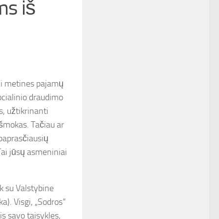
ms iš
mi metines pajamų
ocialinio draudimo
, užtikrinanti
šmokas. Tačiau ar
 paprasčiausių
ai jūsų asmeniniai
k su Valstybine
). Visgi, „Sodros“
is savo taisykles,