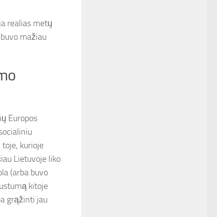
a realias metų
i buvo mažiau
imo
lių Europos
ocialiniu
toje, kurioje
čiau Lietuvoje liko
ola (arba buvo
austumą kitoje
a grąžinti jau