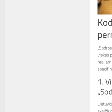
Kod
per
„Sodros
viskas 
realiam
specifi
1. V
„Sod
Lietuvo
skaičiu