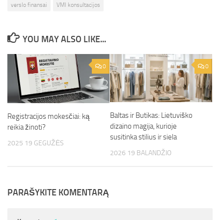
verslo finansai
VMI konsultacijos
YOU MAY ALSO LIKE...
0
0
Baltas ir Butikas: Lietuviško
Registracijos mokesčiai: ką
dizaino magija, kurioje
reikia žinoti?
susitinka stilius ir siela
2025 19 GEGUŽĖS
2026 19 BALANDŽIO
PARAŠYKITE KOMENTARĄ