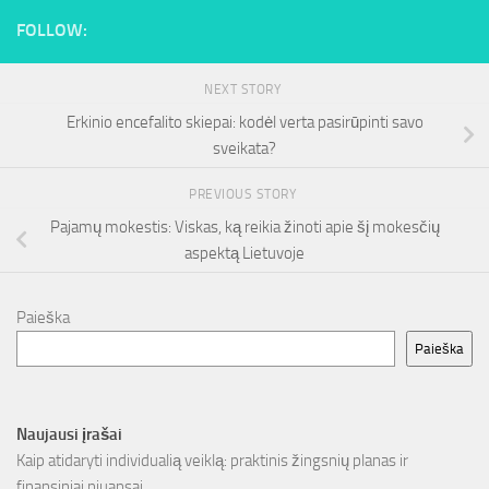
FOLLOW:
NEXT STORY
Erkinio encefalito skiepai: kodėl verta pasirūpinti savo
sveikata?
PREVIOUS STORY
Pajamų mokestis: Viskas, ką reikia žinoti apie šį mokesčių
aspektą Lietuvoje
Paieška
Paieška
Naujausi įrašai
Kaip atidaryti individualią veiklą: praktinis žingsnių planas ir
finansiniai niuansai