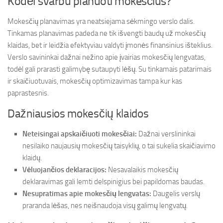
Kodėl svarbu planuoti mokesčius?
Mokesčių planavimas yra neatsiejama sėkmingo verslo dalis.
Tinkamas planavimas padeda ne tik išvengti baudų už mokesčių
klaidas, bet ir leidžia efektyviau valdyti įmonės finansinius išteklius.
Verslo savininkai dažnai nežino apie įvairias mokesčių lengvatas,
todėl gali prarasti galimybę sutaupyti lėšų. Su tinkamais patarimais
ir skaičiuotuvais, mokesčių optimizavimas tampa kur kas
paprastesnis.
Dažniausios mokesčių klaidos
Neteisingai apskaičiuoti mokesčiai:
Dažnai verslininkai
nesilaiko naujausių mokesčių taisyklių, o tai sukelia skaičiavimo
klaidų.
Vėluojančios deklaracijos:
Nesavalaikis mokesčių
deklaravimas gali lemti delspinigius bei papildomas baudas.
Nesupratimas apie mokesčių lengvatas:
Daugelis verslų
praranda lėšas, nes neišnaudoja visų galimų lengvatų.