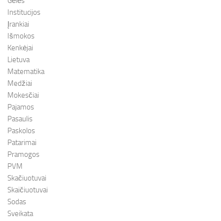
Gėlės
Institucijos
Įrankiai
Išmokos
Kenkėjai
Lietuva
Matematika
Medžiai
Mokesčiai
Pajamos
Pasaulis
Paskolos
Patarimai
Pramogos
PVM
Skačiuotuvai
Skaičiuotuvai
Sodas
Sveikata