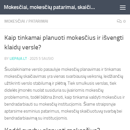
Mokesčiai, mokesčių patarimai, skaičiuoklės, straipsniai -Liepaja.lt
Skip to content
MOKESČIAI
/
PATARIMAI
0
Kaip tinkamai planuoti mokesčius ir išvengti
klaidų versle?
BY
LIEPAJA.LT
·
2025 5 SAUSIO
Šiuolaikiniame verslo pasaulyje mokesčių planavimas ir tinkamas
mokesčių skaičiavimas yra vienas svarbiausių veiksnių, leidžiančių
užtikrinti verslo stabilumą ir plėtrą. Tiek smulkusis verslas, tiek
didelės įmonės nuolat susiduria su įvairiomis mokesčių
problemomis, todėl būtina žinoti, kaip tinkamai valdyti mokesčius ir
bendradarbiauti su mokesčių institucijomis. Šiame straipsnyje
aptarsime esminius patarimus, mokesčių skaičiuotuvų svarbą bei
bendradarbiavimą su institucijomis.