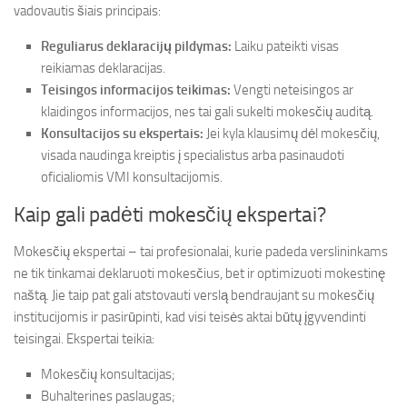
vadovautis šiais principais:
Reguliarus deklaracijų pildymas:
Laiku pateikti visas
reikiamas deklaracijas.
Teisingos informacijos teikimas:
Vengti neteisingos ar
klaidingos informacijos, nes tai gali sukelti mokesčių auditą.
Konsultacijos su ekspertais:
Jei kyla klausimų dėl mokesčių,
visada naudinga kreiptis į specialistus arba pasinaudoti
oficialiomis VMI konsultacijomis.
Kaip gali padėti mokesčių ekspertai?
Mokesčių ekspertai – tai profesionalai, kurie padeda verslininkams
ne tik tinkamai deklaruoti mokesčius, bet ir optimizuoti mokestinę
naštą. Jie taip pat gali atstovauti verslą bendraujant su mokesčių
institucijomis ir pasirūpinti, kad visi teisės aktai būtų įgyvendinti
teisingai. Ekspertai teikia:
Mokesčių konsultacijas;
Buhalterines paslaugas;