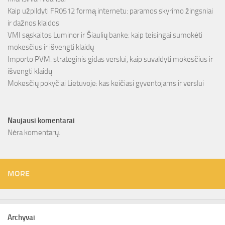
Kaip užpildyti FR0512 formą internetu: paramos skyrimo žingsniai
ir dažnos klaidos
VMI sąskaitos Luminor ir Šiaulių banke: kaip teisingai sumokėti
mokesčius ir išvengti klaidų
Importo PVM: strateginis gidas verslui, kaip suvaldyti mokesčius ir
išvengti klaidų
Mokesčių pokyčiai Lietuvoje: kas keičiasi gyventojams ir verslui
Naujausi komentarai
Nėra komentarų.
MORE
Archyvai