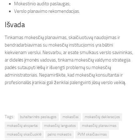
Mokestinio audito paslaugas;
Verslo planavimo rekomendacijas.
Išvada
Tinkamas mokesčių planavimas, skaičiuotuvų naudojimas ir
bendradarbiavimas su mokesčių institucijomis yra būtini
kiekvienam verslui. Nesvarbu, ar esate smulkaus verslo savininkas,
ar didelės įmonės vadovas, tinkama mokesčių valdymo strategija
padės sutaupyti lėšų ir išvengti problemų su mokesčių
administratoriais. Nepamirškite, kad mokesčių konsultantai ir
profesionalūs įrankiai gali ženkliai palengvinti jūsų verslo veiklą.
Tags:
buhalterinės paslaugos
mokesčiai
mokesčių deklaracijos
mokesčių ekspertai
mokesčių lengvatos
mokesčių planavimas
mokesčių skaičiuoklė
pelno mokestis
PVM skaičiavimas