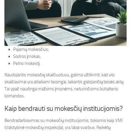
Pajamų mokesčius;
Sodros įmokas;
Pelno mokestį.
Naudojantis mokesčių skaičiuotuvu, galima užtikrinti, kad visi
skaičiavimai yra atliekami teisingai, laikantis galiojančių teisės aktų.
Tai ypač naudinga mažoms įmonėms, neturinčioms buhalterio
komandos.
Kaip bendrauti su mokesčių institucijomis?
Bendradarbiavimas su mokesčių institucijomis, tokiomis kaip VMI
(Valstybinė mokesčių inspekcija), yra labai svarbus. Reikėtų