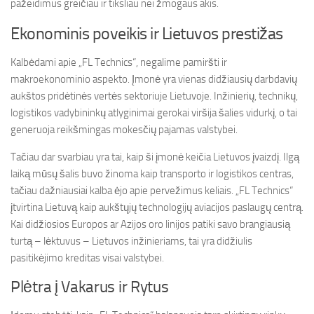
pažeidimus greičiau ir tiksliau nei žmogaus akis.
Ekonominis poveikis ir Lietuvos prestižas
Kalbėdami apie „FL Technics“, negalime pamiršti ir
makroekonominio aspekto. Įmonė yra vienas didžiausių darbdavių
aukštos pridėtinės vertės sektoriuje Lietuvoje. Inžinierių, technikų,
logistikos vadybininkų atlyginimai gerokai viršija šalies vidurkį, o tai
generuoja reikšmingas mokesčių pajamas valstybei.
Tačiau dar svarbiau yra tai, kaip ši įmonė keičia Lietuvos įvaizdį. Ilgą
laiką mūsų šalis buvo žinoma kaip transporto ir logistikos centras,
tačiau dažniausiai kalba ėjo apie pervežimus keliais. „FL Technics“
įtvirtina Lietuvą kaip aukštųjų technologijų aviacijos paslaugų centrą.
Kai didžiosios Europos ar Azijos oro linijos patiki savo brangiausią
turtą – lėktuvus – Lietuvos inžinieriams, tai yra didžiulis
pasitikėjimo kreditas visai valstybei.
Plėtra į Vakarus ir Rytus