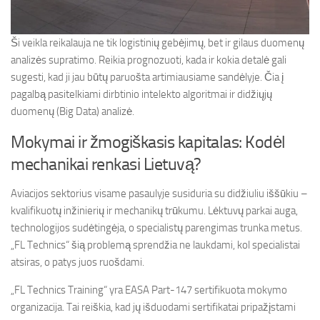
Ši veikla reikalauja ne tik logistinių gebėjimų, bet ir gilaus duomenų
analizės supratimo. Reikia prognozuoti, kada ir kokia detalė gali
sugesti, kad ji jau būtų paruošta artimiausiame sandėlyje. Čia į
pagalbą pasitelkiami dirbtinio intelekto algoritmai ir didžiųjų
duomenų (Big Data) analizė.
Mokymai ir žmogiškasis kapitalas: Kodėl
mechanikai renkasi Lietuvą?
Aviacijos sektorius visame pasaulyje susiduria su didžiuliu iššūkiu –
kvalifikuotų inžinierių ir mechanikų trūkumu. Lėktuvų parkai auga,
technologijos sudėtingėja, o specialistų parengimas trunka metus.
„FL Technics“ šią problemą sprendžia ne laukdami, kol specialistai
atsiras, o patys juos ruošdami.
„FL Technics Training“ yra EASA Part-147 sertifikuota mokymo
organizacija. Tai reiškia, kad jų išduodami sertifikatai pripažįstami