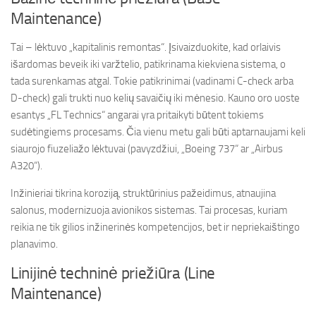
Maintenance)
Tai – lėktuvo „kapitalinis remontas“. Įsivaizduokite, kad orlaivis
išardomas beveik iki varžtelio, patikrinama kiekviena sistema, o
tada surenkamas atgal. Tokie patikrinimai (vadinami C-check arba
D-check) gali trukti nuo kelių savaičių iki mėnesio. Kauno oro uoste
esantys „FL Technics“ angarai yra pritaikyti būtent tokiems
sudėtingiems procesams. Čia vienu metu gali būti aptarnaujami keli
siaurojo fiuzeliažo lėktuvai (pavyzdžiui, „Boeing 737“ ar „Airbus
A320“).
Inžinieriai tikrina koroziją, struktūrinius pažeidimus, atnaujina
salonus, modernizuoja avionikos sistemas. Tai procesas, kuriam
reikia ne tik gilios inžinerinės kompetencijos, bet ir nepriekaištingo
planavimo.
Linijinė techninė priežiūra (Line
Maintenance)