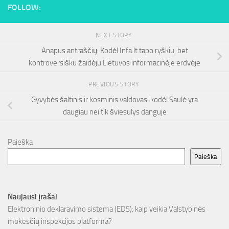
FOLLOW:
NEXT STORY
Anapus antraščių: Kodėl Infa.lt tapo ryškiu, bet
kontroversišku žaidėju Lietuvos informacinėje erdvėje
PREVIOUS STORY
Gyvybės šaltinis ir kosminis valdovas: kodėl Saulė yra
daugiau nei tik šviesulys danguje
Paieška
Paieška
Naujausi įrašai
Elektroninio deklaravimo sistema (EDS): kaip veikia Valstybinės
mokesčių inspekcijos platforma?