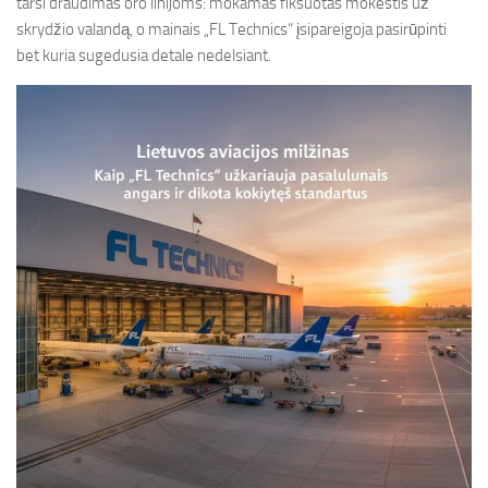
tarsi draudimas oro linijoms: mokamas fiksuotas mokestis už
skrydžio valandą, o mainais „FL Technics“ įsipareigoja pasirūpinti
bet kuria sugedusia detale nedelsiant.