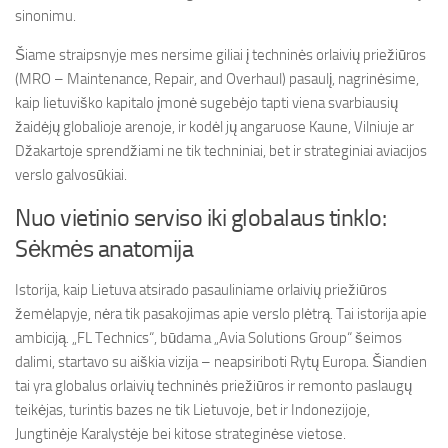
sinonimu.
Šiame straipsnyje mes nersime giliai į techninės orlaivių priežiūros
(MRO – Maintenance, Repair, and Overhaul) pasaulį, nagrinėsime,
kaip lietuviško kapitalo įmonė sugebėjo tapti viena svarbiausių
žaidėjų globalioje arenoje, ir kodėl jų angaruose Kaune, Vilniuje ar
Džakartoje sprendžiami ne tik techniniai, bet ir strateginiai aviacijos
verslo galvosūkiai.
Nuo vietinio serviso iki globalaus tinklo:
Sėkmės anatomija
Istorija, kaip Lietuva atsirado pasauliniame orlaivių priežiūros
žemėlapyje, nėra tik pasakojimas apie verslo plėtrą. Tai istorija apie
ambiciją. „FL Technics“, būdama „Avia Solutions Group“ šeimos
dalimi, startavo su aiškia vizija – neapsiriboti Rytų Europa. Šiandien
tai yra globalus orlaivių techninės priežiūros ir remonto paslaugų
teikėjas, turintis bazes ne tik Lietuvoje, bet ir Indonezijoje,
Jungtinėje Karalystėje bei kitose strateginėse vietose.