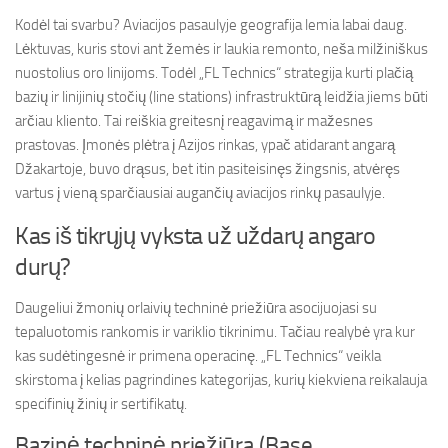
Kodėl tai svarbu? Aviacijos pasaulyje geografija lemia labai daug.
Lėktuvas, kuris stovi ant žemės ir laukia remonto, neša milžiniškus
nuostolius oro linijoms. Todėl „FL Technics“ strategija kurti plačią
bazių ir linijinių stočių (line stations) infrastruktūrą leidžia jiems būti
arčiau kliento. Tai reiškia greitesnį reagavimą ir mažesnes
prastovas. Įmonės plėtra į Azijos rinkas, ypač atidarant angarą
Džakartoje, buvo drąsus, bet itin pasiteisinęs žingsnis, atvėręs
vartus į vieną sparčiausiai augančių aviacijos rinkų pasaulyje.
Kas iš tikrųjų vyksta už uždarų angaro
durų?
Daugeliui žmonių orlaivių techninė priežiūra asocijuojasi su
tepaluotomis rankomis ir variklio tikrinimu. Tačiau realybė yra kur
kas sudėtingesnė ir primena operacinę. „FL Technics“ veikla
skirstoma į kelias pagrindines kategorijas, kurių kiekviena reikalauja
specifinių žinių ir sertifikatų.
Bazinė techninė priežiūra (Base