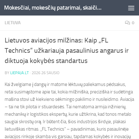
Mokesčiai, mokesčių patarimai, skaičiuoklės, straipsniai -Liepaja.lt
Skip to content
LIETUVA
0
Lietuvos aviacijos milžinas: Kaip „FL
Technics“ užkariauja pasaulinius angarus ir
diktuoja kokybės standartus
BY
LIEPAJA.LT
·
2026 26 SAUSIO
Kai žvelgiame į dangų ir matome lėktuvų paliekamus pėdsakus,
retai susimąstome apie tai, kokia milžiniška, preciziška ir sudėtinga
mašina stovi už kiekvieno sėkmingo pakilimo ir nusileidimo. Aviacija
– tai ne tik pilotai ir stiuardesės. Tai nematoma armija inžinierių,
mechanikų ir logistikos ekspertų, kurie užtikrina, kad tonos metalo
saugiai skrostų orą. Ir būtent čia, šios industrijos širdyje, plakasi
lietuviškas ritmas. „FL Technics“ – pavadinimas, kuris pasaulinėje
aviacijos rinkoje skamba vis garsiau, tapdamas kokybės ir inovacijų