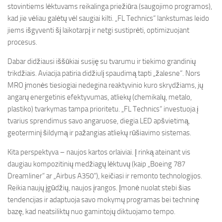
stovintiems lėktuvams reikalinga priežiūra (saugojimo programos),
kad jie vėliau galėtų vėl saugiai kilti. „FL Technics“ lankstumas leido
jiems išgyventi šį laikotarpį ir netgi sustiprėti, optimizuojant
procesus.
Dabar didžiausi iššūkiai susiję su tvarumu ir tiekimo grandinių
trikdžiais. Aviacija patiria didžiulį spaudimą tapti „žalesne“. Nors
MRO įmonės tiesiogiai nedegina reaktyvinio kuro skrydžiams, jų
angarų energetinis efektyvumas, atliekų (chemikalų, metalo,
plastiko) tvarkymas tampa prioritetu. „FL Technics“ investuoja į
tvarius sprendimus savo angaruose, diegia LED apšvietimą,
geoterminį šildymą ir pažangias atliekų rūšiavimo sistemas.
Kita perspektyva – naujos kartos orlaiviai. Į rinką ateinant vis
daugiau kompozitinių medžiagų lėktuvų (kaip „Boeing 787
Dreamliner“ ar „Airbus A350“), keičiasi ir remonto technologijos.
Reikia naujų įgūdžių, naujos įrangos. Įmonė nuolat stebi šias
tendencijas ir adaptuoja savo mokymų programas bei techninę
bazę, kad neatsiliktų nuo gamintojų diktuojamo tempo.