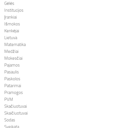
Gėlės
Institucijos
Įrankiai
Išmokos
Kenkėjai
Lietuva
Matematika
Medžiai
Mokesčiai
Pajamos
Pasaulis
Paskolos
Patarimai
Pramogos
PVM
Skačiuotuvai
Skaičiuotuvai
Sodas
Sveikata