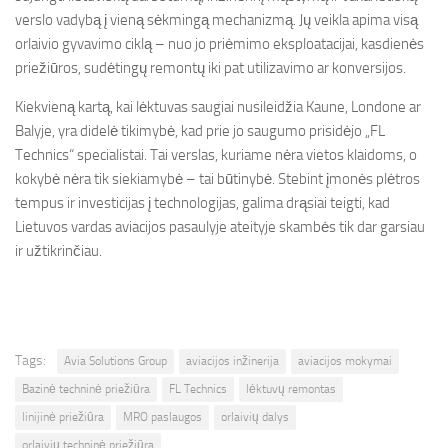
verslo vadybą į vieną sėkmingą mechanizmą. Jų veikla apima visą
orlaivio gyvavimo ciklą – nuo jo priėmimo eksploatacijai, kasdienės
priežiūros, sudėtingų remontų iki pat utilizavimo ar konversijos.
Kiekvieną kartą, kai lėktuvas saugiai nusileidžia Kaune, Londone ar
Balyje, yra didelė tikimybė, kad prie jo saugumo prisidėjo „FL
Technics“ specialistai. Tai verslas, kuriame nėra vietos klaidoms, o
kokybė nėra tik siekiamybė – tai būtinybė. Stebint įmonės plėtros
tempus ir investicijas į technologijas, galima drąsiai teigti, kad
Lietuvos vardas aviacijos pasaulyje ateityje skambės tik dar garsiau
ir užtikrinčiau.
Tags:
Avia Solutions Group
aviacijos inžinerija
aviacijos mokymai
Bazinė techninė priežiūra
FL Technics
lėktuvų remontas
linijinė priežiūra
MRO paslaugos
orlaivių dalys
orlaivių techninė priežiūra