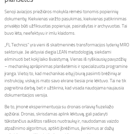
Senoji aviacijos priežiūros mokykla rėmėsi tonomis popierinių
dokumentų. Kiekvienas varžto pasukimas, kiekvienas patikrinimas
privalėjo būti užfiksuotas popieriuje, pasirašytas ir archyvuotas. Tai
buvo lėta, neefektyvu ir imlu klaidoms.
„FL Technics“ yra vieni iš skaitmeninės transformacijos lyderių MRO
sektoriuje. Jie aktyviai diegia LEAN metodologiją, siekdami
eliminuoti bet kokį laiko švaistymą. Vienas iš ryškiausių pavyzdžių
– mechanikų aprūpinimas planšetėmis ir specializuota programine
įranga. Vietoj to, kad mechanikas eitų į biurą pasiimti brėžinių ar
instrukcijų, viską jis mato savo ekrane tiesiai prie lėktuvo. Tai ne tik
pagreitina darbą, bet ir užtikrina, kad visada naudojama naujausia
dokumentacijos versija.
Be to, įmonė eksperimentuoja su dronais orlaivių fiuzeliažo
apžiūrai. Dronas, skrisdamas aplink lėktuvą, gali padaryti
tūkstančius aukštos raiškos nuotraukų ir, naudodamas vaizdo
atpažinimo algoritmus, aptikti įbrėžimus, įlenkimus ar dažų