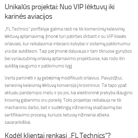
Unikalūs projektai: Nuo VIP lėktuvų iki
karinės aviacijos
„FL Technics“ portfelyje galima rasti ne tik komercinių keleivinių
lėktuvų aptarnavimą. Įmonė turi patirties dirbant ir su VIP klasės
orlaiviais, kur reikalavimai interjero kokybei ir sistemų patikimumui
yra dar aukštesni. Taip pat įmonė dalyvauja ir tam tikruose gynybos
bei vyriausybinių orlaivių aptarnavimo projektuose, kas rodo itin
aukštą saugumo ir patikimumo lygį.
Verta paminėti ir jų gebėjimą modifikuoti orlaivius. Pavyzdžiui,
senesnių keleivinių lėktuvų konversija į krovininius. Tai tapo ypač
aktualu pandemijos metu ir po jos, kai elektroninė prekyba išaugino
krovinių gabenimo oru poreikį. Toks projektas reikalauja ne tik
mechaninio darbo, bet ir sudėtingų inžinerinių skaičiavimų bei
sertifikavimo procesų, kuriuos lietuvių inžinieriai atlieka
savarankiškai.
Kodėl klientai renkasi „FL Technics“?