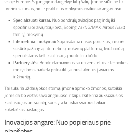
visoje Europos Sąjungoje ir daugelyje kitų šalių. Įmonė siūlo ne tik
teorinius kursus, bet ir praktinius mokymus realiuose angaruose.
Specializuoti kursai:
Nuo bendrųjų aviacijos pagrindų iki
specifinių orlaivių tipų (pvz., Boeing 737NG/MAX, Airbus A320
family) mokymų.
Internetiniai mokymai:
Suprasdama rinkos poreikius, įmonė
sukūrė pažangią internetinių mokymų platformą, leidžiančią
specialistams kelti kvalifikaciją nuotoliniu būdu.
Partnerystės:
Bendradarbiavimas su universitetais ir technikos
mokyklomis padeda pritraukti jaunus talentus į aviacijos
inžineriją.
Tai sukuria uždarą ekosistemą: įmonė apmoko žmones, suteikia
jiems darbo vietas savo angaruose ir taip užsitikrina aukščiausios
kvalifikacijos personalą, kuris yra kritiškai svarbus teikiant
kokybiškas paslaugas.
Inovacijos angare: Nuo popieriaus prie
planšetės