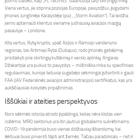
Įdomu stebėti, kaip „FL Technics“ balansuoja tarp skirtingų rinkų.
Viena vertus, jie stiprina pozicijas Europoje, pavyzdžiui, įsigydami
įmones Jungtinėje Karalystėje (pvz., „Storm Aviation“). Tai leidžia
jiems aptarnauti klientus viename judriausių aviacijos mazgų
pasaulyje – Londone.
Kita vertus, Rytų kryptis, ypač Azijos ir Ramiojo vandenyno
regionas, bei Artimieji Rytai (Dubajus), rodo įmonės gebėjimą
prisitaikyti prie skirtingų kultūrinių ir verslo aplinkų. Angaras
Džakartoje yra puikus to pavyzdys – milžiniška rinka su specifiniais
reguliavimais, kurioje lietuviai sugebėjo sėkmingai įsitvirtinti ir gauti
FAA (JAV Federalinės aviacijos administracijos) sertifikatus, kas yra
aukščiausias kokybės pripažinimas.
Iššūkiai ir ateities perspektyvos
Nors sėkmės istorija atrodo įspūdinga, kelias nėra klotas vien
rožėmis. MRO sektorius yra itin jautrus globaliems sukrėtimams.
COVID-19 pandemija buvo vienas didžiausių išbandymų, kai
lėktuvai buvo priversti tūpti ant žemės. Tačiau paradoksalu – net ir