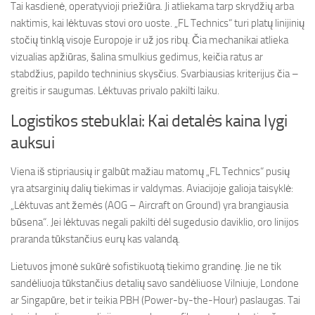
Tai kasdienė, operatyvioji priežiūra. Ji atliekama tarp skrydžių arba
naktimis, kai lėktuvas stovi oro uoste. „FL Technics“ turi platų linijinių
stočių tinklą visoje Europoje ir už jos ribų. Čia mechanikai atlieka
vizualias apžiūras, šalina smulkius gedimus, keičia ratus ar
stabdžius, papildo techninius skysčius. Svarbiausias kriterijus čia –
greitis ir saugumas. Lėktuvas privalo pakilti laiku.
Logistikos stebuklai: Kai detalės kaina lygi
auksui
Viena iš stipriausių ir galbūt mažiau matomų „FL Technics“ pusių
yra atsarginių dalių tiekimas ir valdymas. Aviacijoje galioja taisyklė:
„Lėktuvas ant žemės (AOG – Aircraft on Ground) yra brangiausia
būsena“. Jei lėktuvas negali pakilti dėl sugedusio daviklio, oro linijos
praranda tūkstančius eurų kas valandą.
Lietuvos įmonė sukūrė sofistikuotą tiekimo grandinę. Jie ne tik
sandėliuoja tūkstančius detalių savo sandėliuose Vilniuje, Londone
ar Singapūre, bet ir teikia PBH (Power-by-the-Hour) paslaugas. Tai