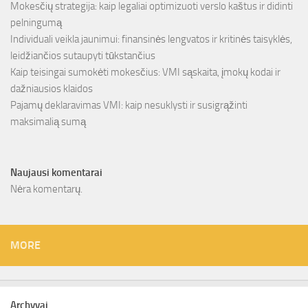
Mokesčių strategija: kaip legaliai optimizuoti verslo kaštus ir didinti
pelningumą
Individuali veikla jaunimui: finansinės lengvatos ir kritinės taisyklės,
leidžiančios sutaupyti tūkstančius
Kaip teisingai sumokėti mokesčius: VMI sąskaita, įmokų kodai ir
dažniausios klaidos
Pajamų deklaravimas VMI: kaip nesuklysti ir susigrąžinti
maksimalią sumą
Naujausi komentarai
Nėra komentarų.
MORE
Archyvai