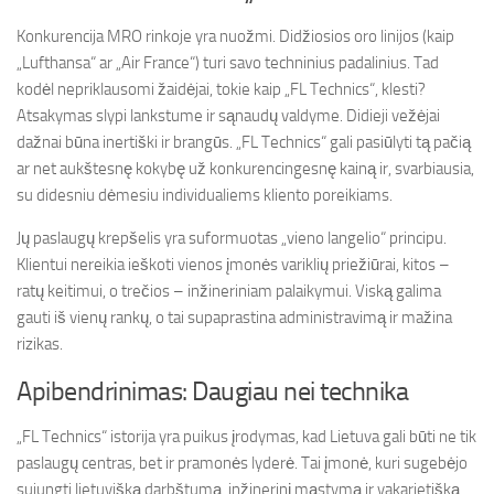
Konkurencija MRO rinkoje yra nuožmi. Didžiosios oro linijos (kaip
„Lufthansa“ ar „Air France“) turi savo techninius padalinius. Tad
kodėl nepriklausomi žaidėjai, tokie kaip „FL Technics“, klesti?
Atsakymas slypi lankstume ir sąnaudų valdyme. Didieji vežėjai
dažnai būna inertiški ir brangūs. „FL Technics“ gali pasiūlyti tą pačią
ar net aukštesnę kokybę už konkurencingesnę kainą ir, svarbiausia,
su didesniu dėmesiu individualiems kliento poreikiams.
Jų paslaugų krepšelis yra suformuotas „vieno langelio“ principu.
Klientui nereikia ieškoti vienos įmonės variklių priežiūrai, kitos –
ratų keitimui, o trečios – inžineriniam palaikymui. Viską galima
gauti iš vienų rankų, o tai supaprastina administravimą ir mažina
rizikas.
Apibendrinimas: Daugiau nei technika
„FL Technics“ istorija yra puikus įrodymas, kad Lietuva gali būti ne tik
paslaugų centras, bet ir pramonės lyderė. Tai įmonė, kuri sugebėjo
sujungti lietuvišką darbštumą, inžinerinį mąstymą ir vakarietišką