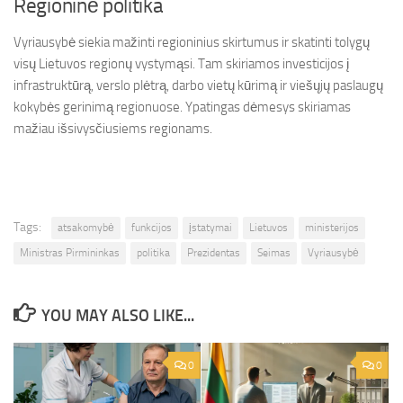
Regioninė politika
Vyriausybė siekia mažinti regioninius skirtumus ir skatinti tolygų
visų Lietuvos regionų vystymąsi. Tam skiriamos investicijos į
infrastruktūrą, verslo plėtrą, darbo vietų kūrimą ir viešųjų paslaugų
kokybės gerinimą regionuose. Ypatingas dėmesys skiriamas
mažiau išsivysčiusiems regionams.
Tags:
atsakomybė
funkcijos
įstatymai
Lietuvos
ministerijos
Ministras Pirmininkas
politika
Prezidentas
Seimas
Vyriausybė
YOU MAY ALSO LIKE...
0
0