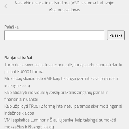
Valstybinio socialinio draudimo (VSD) sistema Lietuvoje:
išsamus vadovas
Paieška
Paieška
Naujausi įrašai
Turto deklaravimas Lietuvoje: prievolė, kurią svarbu suprasti dar iki
pildant FR0001 formą
Mokesčių skaičiuoklė VMI: kaip teisingai įvertinti savo pajamas ir
išvengti klaidų
Kaip atidaryti individualią veiklą: praktinis žingsnių planas ir
finansiniai niuansai
Kaip užpildyti FR0512 formą internetu: paramos skyrimo žingsniai
ir dažnos klaidos
VMI sąskaitos Luminor ir Šiaulių banke: kaip teisingai sumokėti
mokesčius ir išvengti klaidų