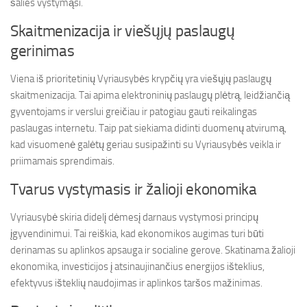
šalies vystymąsi.
Skaitmenizacija ir viešųjų paslaugų
gerinimas
Viena iš prioritetinių Vyriausybės krypčių yra viešųjų paslaugų
skaitmenizacija. Tai apima elektroninių paslaugų plėtrą, leidžiančią
gyventojams ir verslui greičiau ir patogiau gauti reikalingas
paslaugas internetu. Taip pat siekiama didinti duomenų atvirumą,
kad visuomenė galėtų geriau susipažinti su Vyriausybės veikla ir
priimamais sprendimais.
Tvarus vystymasis ir žalioji ekonomika
Vyriausybė skiria didelį dėmesį darnaus vystymosi principų
įgyvendinimui. Tai reiškia, kad ekonomikos augimas turi būti
derinamas su aplinkos apsauga ir socialine gerove. Skatinama žalioji
ekonomika, investicijos į atsinaujinančius energijos išteklius,
efektyvus išteklių naudojimas ir aplinkos taršos mažinimas.