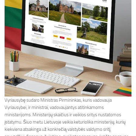
Vyriausybę sudaro Ministras Pirmininkas, kuris vadovauja
Vyriausybei, ir ministrai, vadovaujantys atitinkamoms
ministerijoms. Ministerijų skaičius ir veiklos sritys nustatomos
įstatymu. Šiuo metu Lietuvoje veikia keturiolika ministerijų, kurių
kiekviena atsakinga už konkrečią valstybės valdymo sritį,