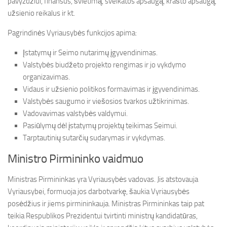
pavyzdžiui, finansus, švietimą, sveikatos apsaugą, krašto apsaugą,
užsienio reikalus ir kt.
Pagrindinės Vyriausybės funkcijos apima:
Įstatymų ir Seimo nutarimų įgyvendinimas.
Valstybės biudžeto projekto rengimas ir jo vykdymo
organizavimas.
Vidaus ir užsienio politikos formavimas ir įgyvendinimas.
Valstybės saugumo ir viešosios tvarkos užtikrinimas.
Vadovavimas valstybės valdymui.
Pasiūlymų dėl įstatymų projektų teikimas Seimui.
Tarptautinių sutarčių sudarymas ir vykdymas.
Ministro Pirmininko vaidmuo
Ministras Pirmininkas yra Vyriausybės vadovas. Jis atstovauja
Vyriausybei, formuoja jos darbotvarkę, šaukia Vyriausybės
posėdžius ir jiems pirmininkauja. Ministras Pirmininkas taip pat
teikia Respublikos Prezidentui tvirtinti ministrų kandidatūras,