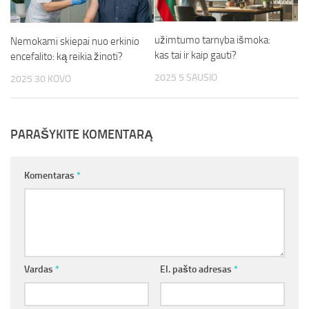
užimtumo tarnyba išmoka:
Nemokami skiepai nuo erkinio
kas tai ir kaip gauti?
encefalito: ką reikia žinoti?
2025 5 SAUSIO
2025 30 KOVO
PARAŠYKITE KOMENTARĄ
Komentaras
*
Vardas
*
El. pašto adresas
*