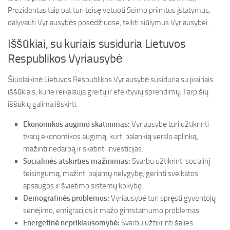
Prezidentas taip pat turi teisę vetuoti Seimo priimtus įstatymus,
dalyvauti Vyriausybės posėdžiuose, teikti siūlymus Vyriausybei.
Iššūkiai, su kuriais susiduria Lietuvos
Respublikos Vyriausybė
Šiuolaikinė Lietuvos Respublikos Vyriausybė susiduria su įvairiais
iššūkiais, kurie reikalauja greitų ir efektyvių sprendimų. Tarp šių
iššūkių galima išskirti:
Ekonomikos augimo skatinimas:
Vyriausybė turi užtikrinti
tvarų ekonomikos augimą, kurti palankią verslo aplinką,
mažinti nedarbą ir skatinti investicijas.
Socialinės atskirties mažinimas:
Svarbu užtikrinti socialinį
teisingumą, mažinti pajamų nelygybę, gerinti sveikatos
apsaugos ir švietimo sistemų kokybę.
Demografinės problemos:
Vyriausybė turi spręsti gyventojų
senėjimo, emigracijos ir mažo gimstamumo problemas.
Energetinė nepriklausomybė:
Svarbu užtikrinti šalies