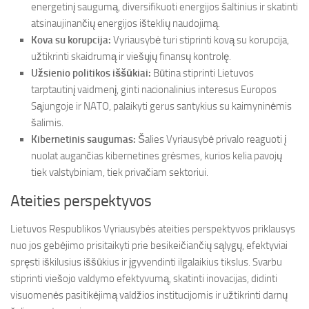
energetinį saugumą, diversifikuoti energijos šaltinius ir skatinti
atsinaujinančių energijos išteklių naudojimą.
Kova su korupcija:
Vyriausybė turi stiprinti kovą su korupcija,
užtikrinti skaidrumą ir viešųjų finansų kontrolę.
Užsienio politikos iššūkiai:
Būtina stiprinti Lietuvos
tarptautinį vaidmenį, ginti nacionalinius interesus Europos
Sąjungoje ir NATO, palaikyti gerus santykius su kaimyninėmis
šalimis.
Kibernetinis saugumas:
Šalies Vyriausybė privalo reaguoti į
nuolat augančias kibernetines grėsmes, kurios kelia pavojų
tiek valstybiniam, tiek privačiam sektoriui.
Ateities perspektyvos
Lietuvos Respublikos Vyriausybės ateities perspektyvos priklausys
nuo jos gebėjimo prisitaikyti prie besikeičiančių sąlygų, efektyviai
spręsti iškilusius iššūkius ir įgyvendinti ilgalaikius tikslus. Svarbu
stiprinti viešojo valdymo efektyvumą, skatinti inovacijas, didinti
visuomenės pasitikėjimą valdžios institucijomis ir užtikrinti darnų