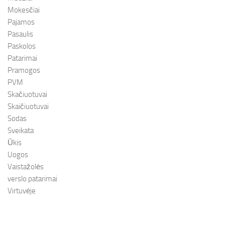
Mokesčiai
Pajamos
Pasaulis
Paskolos
Patarimai
Pramogos
PVM
Skačiuotuvai
Skaičiuotuvai
Sodas
Sveikata
Ūkis
Uogos
Vaistažolės
verslo patarimai
Virtuvėje