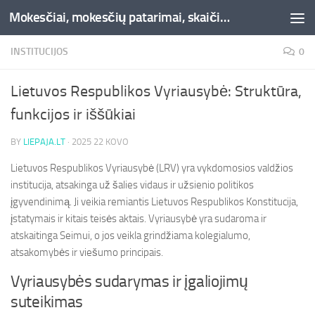
Mokesčiai, mokesčių patarimai, skaičiuoklės, straipsniai -Liepaja.lt
Skip to content
INSTITUCIJOS
0
Lietuvos Respublikos Vyriausybė: Struktūra,
funkcijos ir iššūkiai
BY
LIEPAJA.LT
·
2025 22 KOVO
Lietuvos Respublikos Vyriausybė (LRV) yra vykdomosios valdžios
institucija, atsakinga už šalies vidaus ir užsienio politikos
įgyvendinimą. Ji veikia remiantis Lietuvos Respublikos Konstitucija,
įstatymais ir kitais teisės aktais. Vyriausybė yra sudaroma ir
atskaitinga Seimui, o jos veikla grindžiama kolegialumo,
atsakomybės ir viešumo principais.
Vyriausybės sudarymas ir įgaliojimų
suteikimas