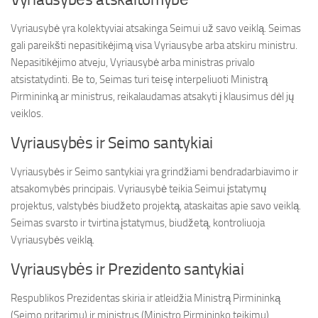
Vyriausybė yra kolektyviai atsakinga Seimui už savo veiklą. Seimas
gali pareikšti nepasitikėjimą visa Vyriausybe arba atskiru ministru.
Nepasitikėjimo atveju, Vyriausybė arba ministras privalo
atsistatydinti. Be to, Seimas turi teisę interpeliuoti Ministrą
Pirmininką ar ministrus, reikalaudamas atsakyti į klausimus dėl jų
veiklos.
Vyriausybės ir Seimo santykiai
Vyriausybės ir Seimo santykiai yra grindžiami bendradarbiavimo ir
atsakomybės principais. Vyriausybė teikia Seimui įstatymų
projektus, valstybės biudžeto projektą, ataskaitas apie savo veiklą.
Seimas svarsto ir tvirtina įstatymus, biudžetą, kontroliuoja
Vyriausybės veiklą.
Vyriausybės ir Prezidento santykiai
Respublikos Prezidentas skiria ir atleidžia Ministrą Pirmininką
(Seimo pritarimu) ir ministrus (Ministro Pirmininko teikimu).