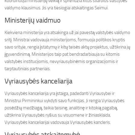
koordinuoja ministerijų veiklą ir sprendžia kitus svarbius valstybės
valdymo klausimus. Jis yra tiesiogiai atskaitingas Seimui.
Ministerijų vaidmuo
Kiekviena ministerija yra atsakinga už jai pavestą valstybės valdymo
sritį. Ministrai vadovauja ministerijoms, formuoja politikos kryptis
savo srityje, rengia įstatymų ir kitų teisės aktų projektus, užtikrina jų
įgyvendinimą. Ministerijos taip pat bendradarbiauja su kitomis
valstybės institucijomis, nevyriausybinėmis organizacijomis ir
tarptautiniais partneriais.
Vyriausybės kanceliarija
Vyriausybės kanceliarija yra įstaiga, padedanti Vyriausybei ir
Ministrui Pirmininkui vykdyti savo funkcijas. Ji rengia Vyriausybės
posėdžių medžiagą, teikia teisinę, analitinę ir kitokią pagalbą,
užtikrina Vyriausybės ryšius su visuomene ir žiniasklaida.
Vyriausybės kanceliarijai vadovauja Vyriausybės kancleris.
Vyriausybės atskaitomybė