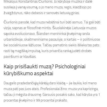
Mikalojus Konstantinas Čiurlionis. Jo kūryboje muzika ir dailė
susilieja į vieną visumą, o jo meno muza, regis, klaidžiojo po
žvaigždynus, rūko debesis ir senovės lietuvių girias.
Čiurlionis parodė, kad muza nebūtinai turi būti asmuo. Tai gali būti
vizija, sapnas ar filosofinė mintis. Šiuolaikinėje Lietuvoje muzos
sąvoka evoliucionavo. Šiandien menininkai įkvėpimą randa
urbanistikoje, skaitmeniniame pasaulyje, o kartais – ir politiniuose
bei socialiniuose lūžiuose. Tačiau pamatinis siekis išlieka tas pats:
rasti tą magišką impulsą, kuris priverčia ranką judėti drobės
paviršiumi ar klavišais.
Kaip prisišaukti muzą? Psichologiniai
kūrybiškumo aspektai
Daugelis pradedančiųjų kūrėjų daro klaidą – jie laukia, kol meno
muza pati pas juos ateis. Profesionalai žino: muza yra kaprizinga,
tačiau ji mėgsta drausmę. Garsusis posakis sako, kad kūryba yra 1
procentas įkvėpimo ir 99 procentai prakaito.