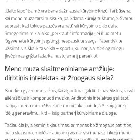
„Balto lapo“ baimė yra bene dažniausia kūrybinė krizė. Tai būsena,
kai meno muza tarsi nusisuka, palikdama kūrėją tuštumoje. Svarbu
suprasti, kad tokios pauzės yra natūrali kūrybinio ciklo dalis.
Smegenims reikia laiko „perkrauti“ informaciją. Jei šiuo metu
išgyvenate kūrybinį sąstingį, nespauskite savęs. Pabandykite
užsiimti visiškai kita veikla – sportu, kulinarija ar tiesiog miegu.
Įkvėpimas grįžta tada, kai nustojame jį persekioti.
Meno muza skaitmeniniame amžiuje:
dirbtinis intelektas ar žmogaus siela?
Šiandien gyvename laikais, kai algoritmai gali kurti paveikslus, rašyti
eilėraščius ir komponuoti muziką. Ar dirbtinis intelektas gali tapti
naująja meno muza? Kai kurie menininkai naudoja AI kaip įrankį
idėjų generavimui, kiti – kaip partnerį kūrybiniame dialoge.
Tačiau čia kyla esminis klausimas: ar menas be žmogaus patirties,
be jo skausmo, meilės ir abejonių vis dar yra menas? Tikroji meno