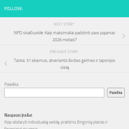
FOLLOW:
NEXT STORY
NPD skaičiuoklė: Kaip maksimaliai padidinti savo pajamas
2026 metais?
PREVIOUS STORY
Tanka: 31 skiemuo, atveriantis širdies gelmes ir Japonijos
sielą
Paieška
Paieška
Naujausi įrašai
Kaip atidaryti individualią veiklą: praktinis žingsnių planas ir