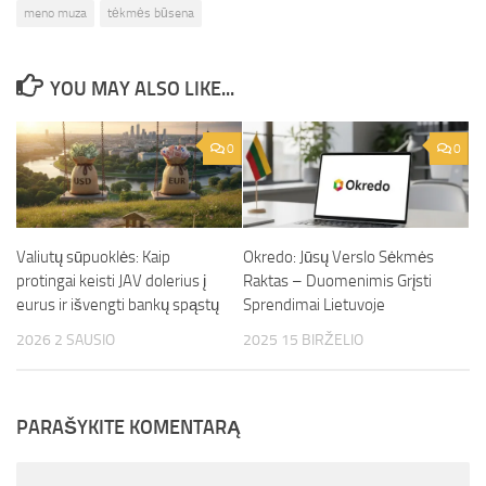
meno muza
tėkmės būsena
YOU MAY ALSO LIKE...
0
0
Valiutų sūpuoklės: Kaip
Okredo: Jūsų Verslo Sėkmės
protingai keisti JAV dolerius į
Raktas – Duomenimis Grįsti
eurus ir išvengti bankų spąstų
Sprendimai Lietuvoje
2026 2 SAUSIO
2025 15 BIRŽELIO
PARAŠYKITE KOMENTARĄ