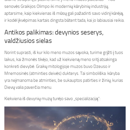
senovės Graikijos Olimpo iki modernių kūrybinių industrijų,
aptarsime, kaip kiekvienas iš mūsų gali pažadinti savo vidinį kūrėją,
ir kodėl įkvėpimas kartais dingsta būtent tada, kai jo labiausiai reikia.
Antikos palikimas: devynios seserys,
valdžiusios sielas
Norint suprasti, iš kur kilo meno muzos sąvoka, turime grįžti į tuos
laikus, kai žmonės tikėjo, kad už kiekvieną meno sritį atsakinga
konkreti dievybė. Graikų mitologijoje muzos buvo Dzeuso ir
Mnemosinės (atminties deivės) dukterys. Tai simboliška: kūryba
yra neįmanoma be atminties, be sukauptos patirties ir žinių, kurias
Dievų valia paverčia menu.
Kiekviena iš devynių muzų turėjo savo „specializaciją“: