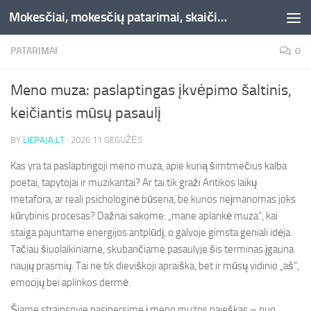
Mokesčiai, mokesčių patarimai, skaičiuoklės, straipsniai -Liepaja.lt
Skip to content
PATARIMAI
0
Meno muza: paslaptingas įkvėpimo šaltinis,
keičiantis mūsų pasaulį
BY
LIEPAJA.LT
·
2026 11 GEGUŽĖS
Kas yra ta paslaptingoji meno muza, apie kurią šimtmečius kalba
poetai, tapytojai ir muzikantai? Ar tai tik graži Antikos laikų
metafora, ar reali psichologinė būsena, be kurios neįmanomas joks
kūrybinis procesas? Dažnai sakome: „mane aplankė muza“, kai
staiga pajuntame energijos antplūdį, o galvoje gimsta geniali idėja.
Tačiau šiuolaikiniame, skubančiame pasaulyje šis terminas įgauna
naujų prasmių. Tai ne tik dieviškoji apraiška, bet ir mūsų vidinio „aš“,
emocijų bei aplinkos dermė.
Šiame straipsnyje pasinersime į meno muzos paieškas – nuo