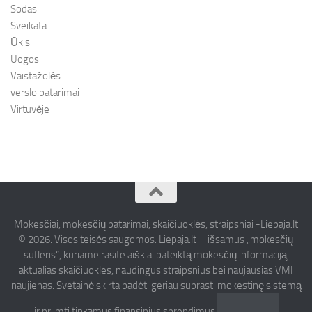
Sodas
Sveikata
Ūkis
Uogos
Vaistažolės
verslo patarimai
Virtuvėje
Mokesčiai, mokesčių patarimai, skaičiuoklės, straipsniai -Liepaja.lt
© 2026. Visos teisės saugomos. Liepaja.lt – išsamus „mokesčių
sufleris“, kuriame rasite aiškiai pateiktą mokesčių informaciją,
aktualias skaičiuokles, naudingus straipsnius bei naujausias VMI
naujienas. Svetainė skirta padėti geriau suprasti mokestinę sistemą
ir priimti tinkamus finansinius sprendimus.