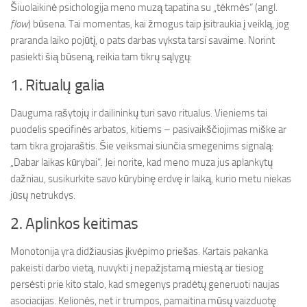
Šiuolaikinė psichologija meno muzą tapatina su „tėkmės“ (angl.
flow
) būsena. Tai momentas, kai žmogus taip įsitraukia į veiklą, jog
praranda laiko pojūtį, o pats darbas vyksta tarsi savaime. Norint
pasiekti šią būseną, reikia tam tikrų sąlygų:
1. Ritualų galia
Dauguma rašytojų ir dailininkų turi savo ritualus. Vieniems tai
puodelis specifinės arbatos, kitiems – pasivaikščiojimas miške ar
tam tikra grojaraštis. Šie veiksmai siunčia smegenims signalą:
„Dabar laikas kūrybai“. Jei norite, kad meno muza jus aplankytų
dažniau, susikurkite savo kūrybinę erdvę ir laiką, kurio metu niekas
jūsų netrukdys.
2. Aplinkos keitimas
Monotonija yra didžiausias įkvėpimo priešas. Kartais pakanka
pakeisti darbo vietą, nuvykti į nepažįstamą miestą ar tiesiog
persėsti prie kito stalo, kad smegenys pradėtų generuoti naujas
asociacijas. Kelionės, net ir trumpos, pamaitina mūsų vaizduotę