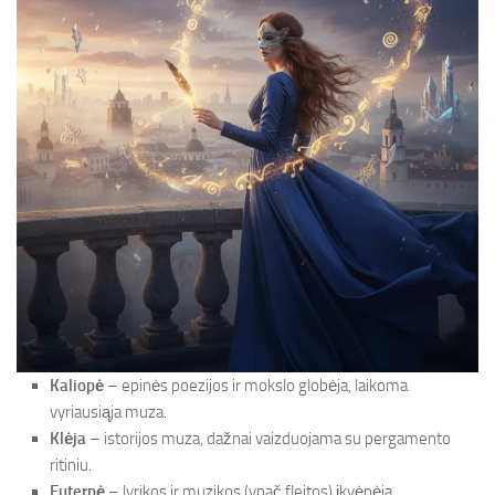
Kaliopė
– epinės poezijos ir mokslo globėja, laikoma
vyriausiąja muza.
Klėja
– istorijos muza, dažnai vaizduojama su pergamento
ritiniu.
Euterpė
– lyrikos ir muzikos (ypač fleitos) įkvėpėja.