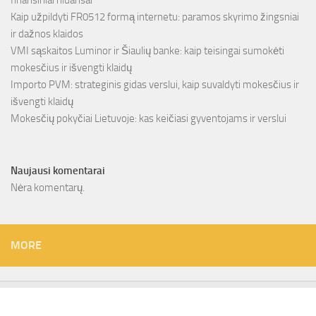
finansiniai niuansai
Kaip užpildyti FR0512 formą internetu: paramos skyrimo žingsniai
ir dažnos klaidos
VMI sąskaitos Luminor ir Šiaulių banke: kaip teisingai sumokėti
mokesčius ir išvengti klaidų
Importo PVM: strateginis gidas verslui, kaip suvaldyti mokesčius ir
išvengti klaidų
Mokesčių pokyčiai Lietuvoje: kas keičiasi gyventojams ir verslui
Naujausi komentarai
Nėra komentarų.
MORE