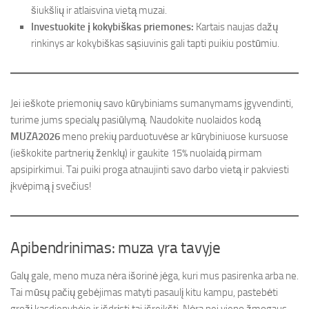
šiukšlių ir atlaisvina vietą muzai.
Investuokite į kokybiškas priemones:
Kartais naujas dažų
rinkinys ar kokybiškas sąsiuvinis gali tapti puikiu postūmiu.
Jei ieškote priemonių savo kūrybiniams sumanymams įgyvendinti,
turime jums specialų pasiūlymą. Naudokite nuolaidos kodą
MUZA2026
meno prekių parduotuvėse ar kūrybiniuose kursuose
(ieškokite partnerių ženklų) ir gaukite 15% nuolaidą pirmam
apsipirkimui. Tai puiki proga atnaujinti savo darbo vietą ir pakviesti
įkvėpimą į svečius!
Apibendrinimas: muza yra tavyje
Galų gale, meno muza nėra išorinė jėga, kuri mus pasirenka arba ne.
Tai mūsų pačių gebėjimas matyti pasaulį kitu kampu, pastebėti