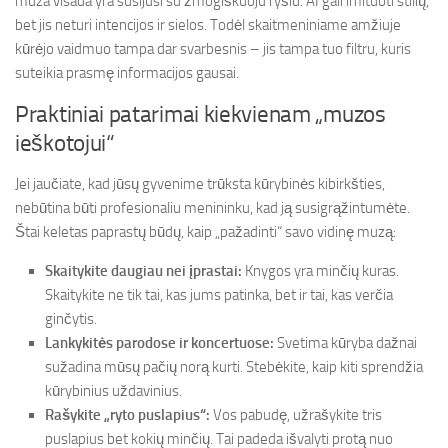
muza visada yra susijusi su žmogiškuoju ryšiu. AI gali imituoti stilių,
bet jis neturi intencijos ir sielos. Todėl skaitmeniniame amžiuje
kūrėjo vaidmuo tampa dar svarbesnis – jis tampa tuo filtru, kuris
suteikia prasmę informacijos gausai.
Praktiniai patarimai kiekvienam „muzos
ieškotojui“
Jei jaučiate, kad jūsų gyvenime trūksta kūrybinės kibirkšties,
nebūtina būti profesionaliu menininku, kad ją susigrąžintumėte.
Štai keletas paprastų būdų, kaip „pažadinti“ savo vidinę muzą:
Skaitykite daugiau nei įprastai:
Knygos yra minčių kuras.
Skaitykite ne tik tai, kas jums patinka, bet ir tai, kas verčia
ginčytis.
Lankykitės parodose ir koncertuose:
Svetima kūryba dažnai
sužadina mūsų pačių norą kurti. Stebėkite, kaip kiti sprendžia
kūrybinius uždavinius.
Rašykite „ryto puslapius“:
Vos pabudę, užrašykite tris
puslapius bet kokių minčių. Tai padeda išvalyti protą nuo