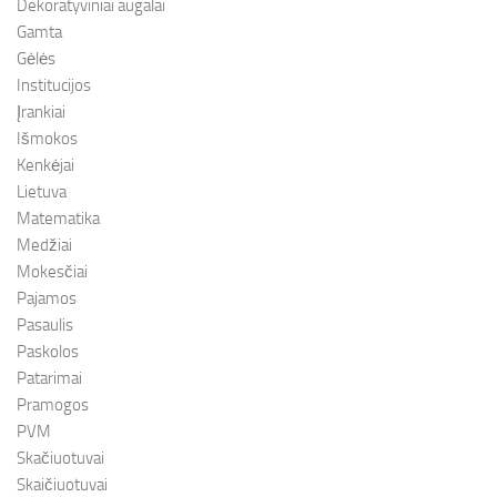
Dekoratyviniai augalai
Gamta
Gėlės
Institucijos
Įrankiai
Išmokos
Kenkėjai
Lietuva
Matematika
Medžiai
Mokesčiai
Pajamos
Pasaulis
Paskolos
Patarimai
Pramogos
PVM
Skačiuotuvai
Skaičiuotuvai