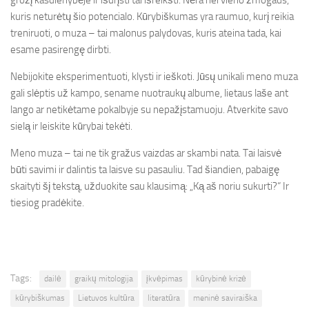
grožį kasdienybėje ir išdrįsti tai išreikšti. Nėra nei vieno žmogaus,
kuris neturėtų šio potencialo. Kūrybiškumas yra raumuo, kurį reikia
treniruoti, o muza – tai malonus palydovas, kuris ateina tada, kai
esame pasirengę dirbti.
Nebijokite eksperimentuoti, klysti ir ieškoti. Jūsų unikali meno muza
gali slėptis už kampo, sename nuotraukų albume, lietaus laše ant
lango ar netikėtame pokalbyje su nepažįstamuoju. Atverkite savo
sielą ir leiskite kūrybai tekėti.
Meno muza – tai ne tik gražus vaizdas ar skambi nata. Tai laisvė
būti savimi ir dalintis ta laisve su pasauliu. Tad šiandien, pabaigę
skaityti šį tekstą, užduokite sau klausimą: „Ką aš noriu sukurti?“ Ir
tiesiog pradėkite.
Tags:
dailė
graikų mitologija
įkvėpimas
kūrybinė krizė
kūrybiškumas
Lietuvos kultūra
literatūra
meninė saviraiška