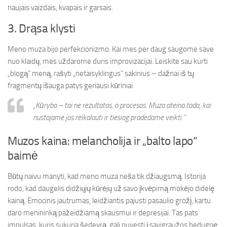
naujais vaizdais, kvapais ir garsais.
3. Drąsa klysti
Meno muza bijo perfekcionizmo. Kai mes per daug saugome save
nuo klaidų, mes uždarome duris improvizacijai. Leiskite sau kurti
„blogą“ meną, rašyti „netaisyklingus“ sakinius – dažnai iš tų
fragmentų išauga patys geriausi kūriniai.
„Kūryba – tai ne rezultatas, o procesas. Muza ateina tada, kai
nustojame jos reikalauti ir tiesiog pradedame veikti.“
Muzos kaina: melancholija ir „balto lapo“
baimė
Būtų naivu manyti, kad meno muza neša tik džiaugsmą. Istorija
rodo, kad daugelis didžiųjų kūrėjų už savo įkvėpimą mokėjo didelę
kainą. Emocinis jautrumas, leidžiantis pajusti pasaulio grožį, kartu
daro menininką pažeidžiamą skausmui ir depresijai. Tas pats
impulsas, kuris sukuria šedevrą, gali nuvesti į savigraužos bedugnę.