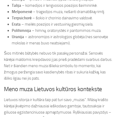
Talija
– komedijos ir lengvosios poezijos šeimininkė.
Melpomenė
– tragedijos muza, nešanti dramatišką rimtį.
Terpsichorė
– šokio ir chorinio dainavimo valdovė.
Erata
– meilės poezijos ir vestuvinių giesmių siela.
Polihimnija
– himnų, oratorystės ir pantomimos muza.
Uranija
– astronomijos ir astrologijos globėja (nes senovėje
mokslas ir menas buvo neatsiejami).
Šios mitinės būtybės nebuvo tik pasakų personažai. Senovės
kūrėjai maldomis kreipdavosi į jas prieš pradėdami svarbius darbus.
Net ir šiandien meno muza išlieka simboliu to momento, kai
žmogus peržengia savo kasdienybės ribas ir sukuria kažką, kas
išliks ilgiau nei jis pats.
Meno muza Lietuvos kultūros kontekste
Lietuvos istorija ir kultūra taip pat turi savo „muzas“. Mūsų krašto
kūrėjai įkvėpimo dažniausiai ieškodavo gamtoje, tautosakoje ir
giliuose egzistenciniuose apmąstymuose. Ryškiausias pavyzdys –