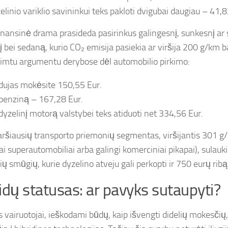
elinio variklio savininkui teks pakloti dvigubai daugiau – 41,8
 finansinė drama prasideda pasirinkus galingesnį, sunkesnį ar
gį bei sedaną, kurio CO₂ emisija pasiekia ar viršija 200 g/km 
imtu argumentu derybose dėl automobilio pirkimo:
dujas mokėsite 150,55 Eur.
benziną – 167,28 Eur.
dyzelinį motorą valstybei teks atiduoti net 334,56 Eur.
aršiausių transporto priemonių segmentas, viršijantis 301 g/
iai superautomobiliai arba galingi komerciniai pikapai), sulau
ų smūgių, kurie dyzelino atveju gali perkopti ir 750 eurų ribą
idų statusas: ar pavyks sutaupyti?
s vairuotojai, ieškodami būdų, kaip išvengti didelių mokesčių,