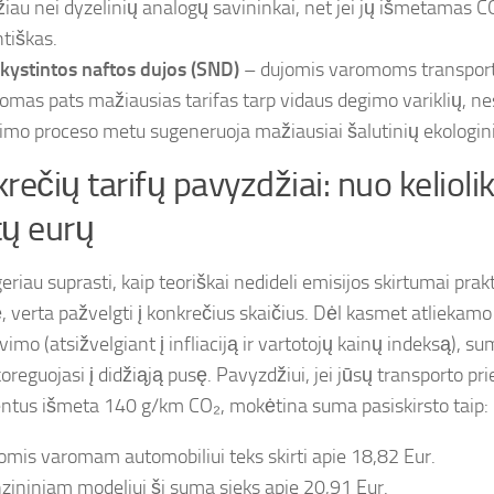
iau nei dyzelinių analogų savininkai, net jei jų išmetamas CO
ntiškas.
kystintos naftos dujos (SND)
– dujomis varomoms transpor
komas pats mažiausias tarifas tarp vidaus degimo variklių, ne
imo proceso metu sugeneruoja mažiausiai šalutinių ekologini
rečių tarifų pavyzdžiai: nuo keliolik
ų eurų
eriau suprasti, kaip teoriškai nedideli emisijos skirtumai prak
ę, verta pažvelgti į konkrečius skaičius. Dėl kasmet atliekam
vimo (atsižvelgiant į infliaciją ir vartotojų kainų indeksą),
koreguojasi į didžiąją pusę. Pavyzdžiui, jei jūsų transporto p
tus išmeta 140 g/km CO₂, mokėtina suma pasiskirsto taip:
omis varomam automobiliui teks skirti apie 18,82 Eur.
zininiam modeliui ši suma sieks apie 20,91 Eur.