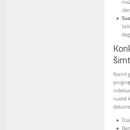
maž
ide
Sus
tai
deg
Konk
šimt
Norint g
pinigin
indeksa
nuolat 
dokumen
Duj
Ben