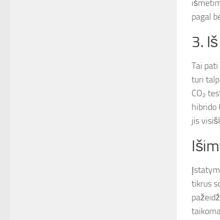
išmetima
pagal b
3. I
Tai pat
turi tal
CO₂ tes
hibrido
jis vis
Išim
Įstatym
tikrus s
pažeidž
taikoma