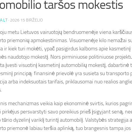
omobilio taršos mokestis
A.LT
·
2026 15 BIRŽELIO
oju metu Lietuvos vairuotojų bendruomenėje viena karščiaus
rto priemonių apmokestinimas. Visuomenėje kilo nemažai su
da ir kiek turi mokėti, ypač pasigirdus kalboms apie kasmetinį
ės naudotojo mokestį. Nors pirminiuose politiniuose projekt
a įvesti visuotinį kasmetinį automobilių mokestį, dabartinė t
 esminį principą: finansinė prievolė yra susieta su transport
cija arba indeksuotais tarifais, priklausomai nuo realios angli
.
sinis mechanizmas veikia kaip ekonominė svirtis, kurios pagrin
i pirkėjus persvarstyti savo poreikius prieš įsigyjant seną, ne
 tūrio dyzelinį variklį turintį automobilį. Valstybės strategija a
rto priemonė labiau teršia aplinką, tuo brangesnis tampa jos