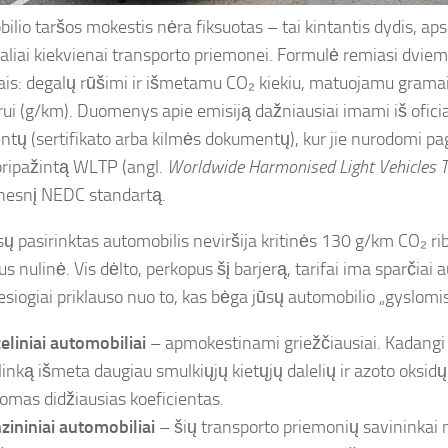
ilio taršos mokestis nėra fiksuotas – tai kintantis dydis, ap
ualiai kiekvienai transporto priemonei. Formulė remiasi dvie
ais: degalų rūšimi ir išmetamu CO₂ kiekiu, matuojamu grama
rui (g/km). Duomenys apie emisiją dažniausiai imami iš ofici
tų (sertifikato arba kilmės dokumentų), kur jie nurodomi pag
ripažintą WLTP (angl.
Worldwide Harmonised Light Vehicles T
nesnį NEDC standartą.
ūsų pasirinktas automobilis neviršija kritinės 130 g/km CO₂ ri
s nulinė. Vis dėlto, perkopus šį barjerą, tarifai ima sparčiai a
esiogiai priklauso nuo to, kas bėga jūsų automobilio „gyslomis
eliniai automobiliai
– apmokestinami griežčiausiai. Kadangi dy
plinką išmeta daugiau smulkiųjų kietųjų dalelių ir azoto oksidų
komas didžiausias koeficientas.
zininiai automobiliai
– šių transporto priemonių savininkai