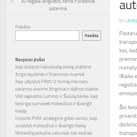
aut
su negalia: lengvatos, tarifai ir praktiniai
patarimai
BY
LIEPAJ
Paieška
Pastaru
Paieška
transpo
kas, ka
priemon
Naujausi įrašai
numatyt
Kaip atidaryti individualią veiklą: praktinis
žingsnių planas ir finansiniai niuansai
išlaiko
Kaip užpildyti FR0512 formą internetu:
registra
paramos skyrimo žingsniai ir dažnos klaidos
emisijos
VMI sąskaitos Luminor ir Šiaulių banke: kaip
teisingai sumokėti mokesčius ir išvengti
Šis tei
klaidų
priverst
Importo PVM: strateginis gidas verslui, kaip
darbinio
suvaldyti mokesčius ir išvengti klaidų
transpo
Mokesčių pokyčiai Lietuvoje: kas keičiasi