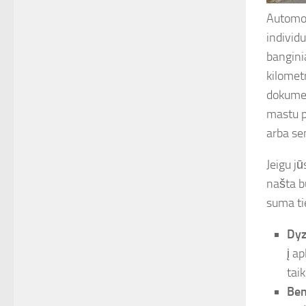
Automob
individ
bangini
kilomet
dokumen
mastu p
arba se
Jeigu j
našta bu
suma ti
Dyz
į a
tai
Ben