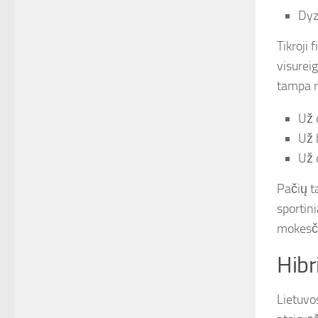
Dyz
Tikroji
visurei
tampa r
Už 
Už 
Už 
Pačių t
sportin
mokesči
Hibr
Lietuvo