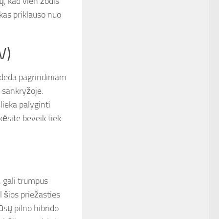
jų, kad vien žodis
skas priklauso nuo
V)
 padeda pagrindiniam
s sankryžoje.
lieka palyginti
ėsite beveik tiek
, gali trumpus
 šios priežasties
ūsų pilno hibrido