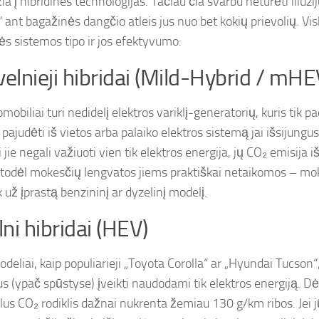
ia į hibridines technologijas. Tačiau čia svarbu neturėti iliuzi
“ ant bagažinės dangčio atleis jus nuo bet kokių prievolių. Vi
nės sistemos tipo ir jos efektyvumo:
velnieji hibridai (Mild-Hybrid / mHE
mobiliai turi nedidelį elektros variklį-generatorių, kuris tik
i pajudėti iš vietos arba palaiko elektros sistemą jai išsijungu
jie negali važiuoti vien tik elektros energija, jų CO₂ emisija iš
 todėl mokesčių lengvatos jiems praktiškai netaikomos – mok
k už įprastą benzininį ar dyzelinį modelį.
lni hibridai (HEV)
deliai, kaip populiarieji „Toyota Corolla“ ar „Hyundai Tucson“
s (ypač spūstyse) įveikti naudodami tik elektros energiją. Dėl
alus CO₂ rodiklis dažnai nukrenta žemiau 130 g/km ribos. Jei j