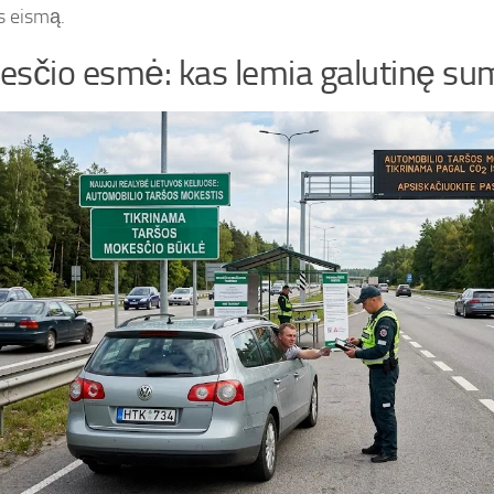
s eismą.
sčio esmė: kas lemia galutinę su