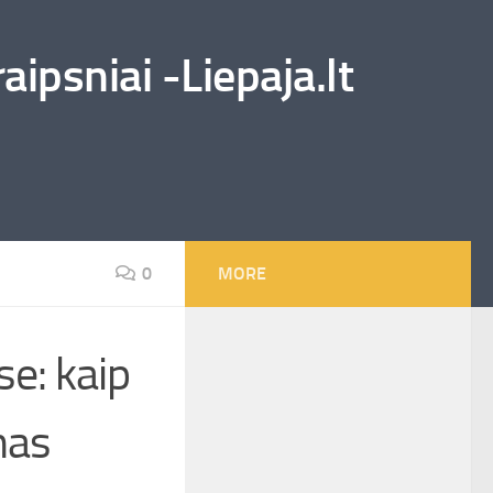
ipsniai -Liepaja.lt
0
MORE
se: kaip
mas