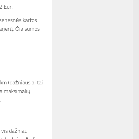
2 Eur.
 senesnės kartos
barjerą. Čia sumos
km (dažniausiai tai
kia maksimalių
.
 vis dažniau