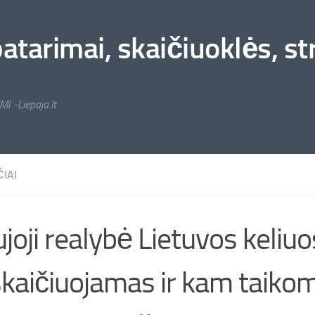
arimai, skaičiuoklės, stra
MI -Liepaja.lt
IAI
joji realybė Lietuvos keliuo
kaičiuojamas ir kam taiko