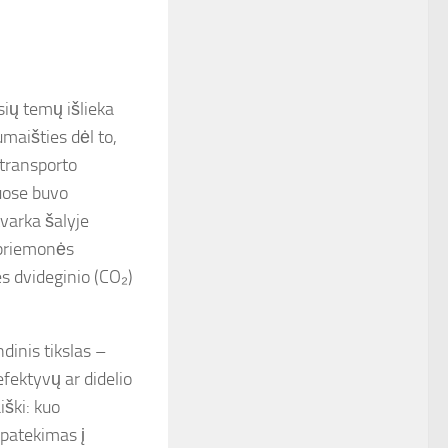
ių temų išlieka
maišties dėl to,
 transporto
uose buvo
varka šalyje
o priemonės
es dvideginio (CO₂)
dinis tikslas –
efektyvų ar didelio
iški: kuo
 patekimas į