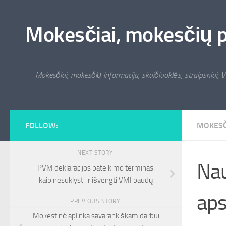
Skip to content
Mokesčiai, mokesčių pat
Mokesčiai, mokesčių informacija, skaičiuoklės, straipsniai, V
FOLLOW:
MOKESČ
NEXT STORY
Nau
PVM deklaracijos pateikimo terminas:
kaip nesuklysti ir išvengti VMI baudų
aps
PREVIOUS STORY
Mokestinė aplinka savarankiškam darbui