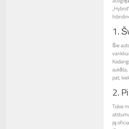
atsigręž
„Hybrid
hibridi
1. Š
Šie auto
varikliu
Kadangi 
aukšta,
pat, kie
2. Pi
Tokie mo
atstumu
jų ofici