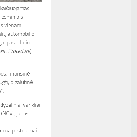
skaičiuojamas
m esminiais
is vienam
alių automobilio
al pasauliniu
est Procedure
)
bos, finansinė
ugti, o galutinė
“:
zeliniai varikliai
 (NOx), jiems
 moka pastebimai