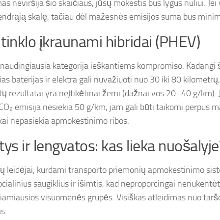
s neviršija šio skaičiaus, jūsų mokestis bus lygus nuliui. Jei
endrąją skalę, tačiau dėl mažesnės emisijos suma bus minim
š tinklo įkraunami hibridai (PHEV)
i naudingiausia kategorija ieškantiems kompromiso. Kadangi š
pias baterijas ir elektra gali nuvažiuoti nuo 30 iki 80 kilometr
tų rezultatai yra neįtikėtinai žemi (dažnai vos 20–40 g/km).
 CO₂ emisija nesiekia 50 g/km, jam gali būti taikomi perpus ma
iškai nepasiekia apmokestinimo ribos.
tys ir lengvatos: kas lieka nuošalyje
ų leidėjai, kurdami transporto priemonių apmokestinimo si
ocialinius saugiklius ir išimtis, kad neproporcingai nenukentė
iamiausios visuomenės grupės. Visiškas atleidimas nuo tar
s: