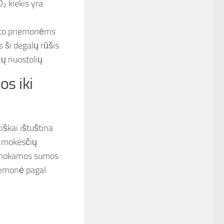
₂ kiekis yra
to priemonėms
s ši degalų rūšis
ų nuostolių.
os iki
tiškai ištuština
o mokesčių
 sumokamos sumos
riemonė pagal