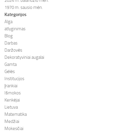
2024 m. balandžio mėn.
1970 m. sausio mėn.
Kategorijos
Alga
atlyginimas
Blog
Darbas
Daržovės
Dekoratyviniai augalai
Gamta
Gėlės
Institucijos
Įrankiai
Išmokos
Kenkėjai
Lietuva
Matematika
Medžiai
Mokesčiai