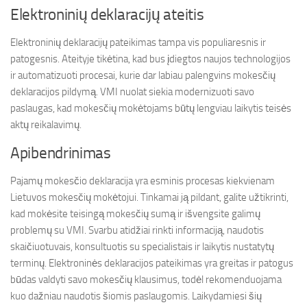
Elektroninių deklaracijų ateitis
Elektroninių deklaracijų pateikimas tampa vis populiaresnis ir
patogesnis. Ateityje tikėtina, kad bus įdiegtos naujos technologijos
ir automatizuoti procesai, kurie dar labiau palengvins mokesčių
deklaracijos pildymą. VMI nuolat siekia modernizuoti savo
paslaugas, kad mokesčių mokėtojams būtų lengviau laikytis teisės
aktų reikalavimų.
Apibendrinimas
Pajamų mokesčio deklaracija yra esminis procesas kiekvienam
Lietuvos mokesčių mokėtojui. Tinkamai ją pildant, galite užtikrinti,
kad mokėsite teisingą mokesčių sumą ir išvengsite galimų
problemų su VMI. Svarbu atidžiai rinkti informaciją, naudotis
skaičiuotuvais, konsultuotis su specialistais ir laikytis nustatytų
terminų. Elektroninės deklaracijos pateikimas yra greitas ir patogus
būdas valdyti savo mokesčių klausimus, todėl rekomenduojama
kuo dažniau naudotis šiomis paslaugomis. Laikydamiesi šių