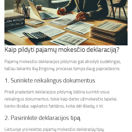
Kaip pildyti pajamų mokesčio deklaraciją?
Pajamų mokesčio deklaracijos pildymas gali atrodyti sudėtingas,
tačiau laikantis šių žingsnių, procesas tampa daug paprastesnis:
1. Surinkite reikalingus dokumentus
Prieš pradedant deklaracijos pildymą, būtina surinkti visus
reikalingus dokumentus, tokie kaip darbo užmokesčio lapeliai,
banko išrašai, sąskaitos faktūros, kvitai dėl išlaidų, ir kt.
2. Pasirinkite deklaracijos tipą
Lietuvoje yra keletas pajamų mokesčio deklaracijų tipų,