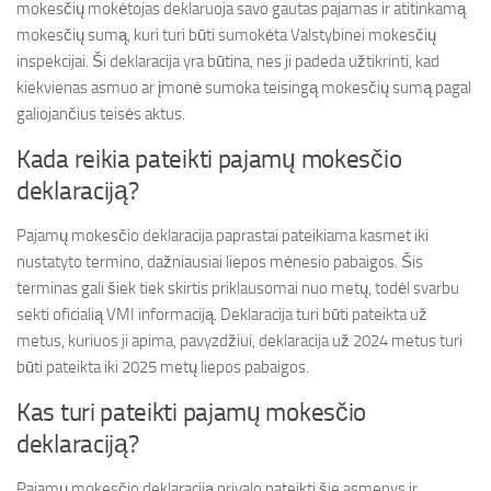
mokesčių mokėtojas deklaruoja savo gautas pajamas ir atitinkamą
mokesčių sumą, kuri turi būti sumokėta Valstybinei mokesčių
inspekcijai. Ši deklaracija yra būtina, nes ji padeda užtikrinti, kad
kiekvienas asmuo ar įmonė sumoka teisingą mokesčių sumą pagal
galiojančius teisės aktus.
Kada reikia pateikti pajamų mokesčio
deklaraciją?
Pajamų mokesčio deklaracija paprastai pateikiama kasmet iki
nustatyto termino, dažniausiai liepos mėnesio pabaigos. Šis
terminas gali šiek tiek skirtis priklausomai nuo metų, todėl svarbu
sekti oficialią VMI informaciją. Deklaracija turi būti pateikta už
metus, kuriuos ji apima, pavyzdžiui, deklaracija už 2024 metus turi
būti pateikta iki 2025 metų liepos pabaigos.
Kas turi pateikti pajamų mokesčio
deklaraciją?
Pajamų mokesčio deklaraciją privalo pateikti šie asmenys ir