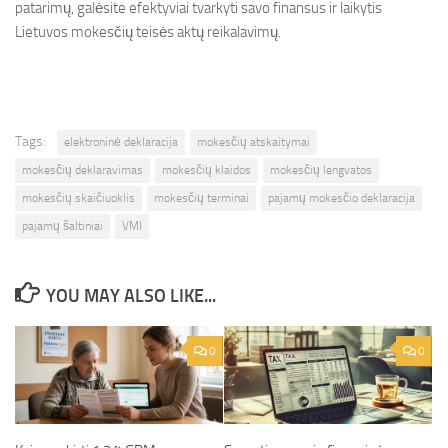
patarimų, galėsite efektyviai tvarkyti savo finansus ir laikytis
Lietuvos mokesčių teisės aktų reikalavimų.
Tags:
elektroninė deklaracija
mokesčių atskaitymai
mokesčių deklaravimas
mokesčių klaidos
mokesčių lengvatos
mokesčių skaičiuoklis
mokesčių terminai
pajamų mokesčio deklaracija
pajamų šaltiniai
VMI
YOU MAY ALSO LIKE...
0
0