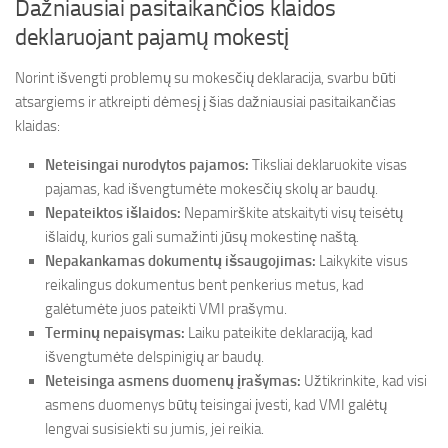
Dažniausiai pasitaikančios klaidos
deklaruojant pajamų mokestį
Norint išvengti problemų su mokesčių deklaracija, svarbu būti
atsargiems ir atkreipti dėmesį į šias dažniausiai pasitaikančias
klaidas:
Neteisingai nurodytos pajamos:
Tiksliai deklaruokite visas
pajamas, kad išvengtumėte mokesčių skolų ar baudų.
Nepateiktos išlaidos:
Nepamirškite atskaityti visų teisėtų
išlaidų, kurios gali sumažinti jūsų mokestinę naštą.
Nepakankamas dokumentų išsaugojimas:
Laikykite visus
reikalingus dokumentus bent penkerius metus, kad
galėtumėte juos pateikti VMI prašymu.
Terminų nepaisymas:
Laiku pateikite deklaraciją, kad
išvengtumėte delspinigių ar baudų.
Neteisinga asmens duomenų įrašymas:
Užtikrinkite, kad visi
asmens duomenys būtų teisingai įvesti, kad VMI galėtų
lengvai susisiekti su jumis, jei reikia.