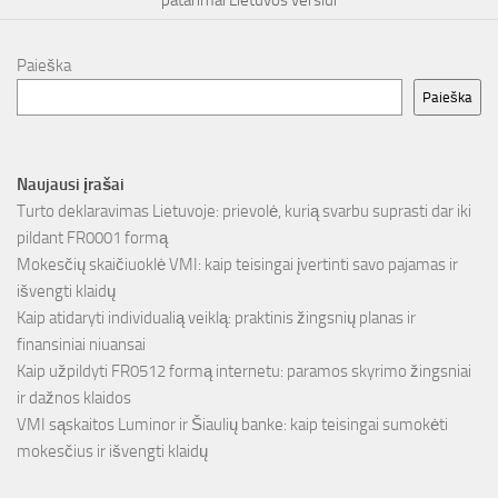
Paieška
Paieška
Naujausi įrašai
Turto deklaravimas Lietuvoje: prievolė, kurią svarbu suprasti dar iki
pildant FR0001 formą
Mokesčių skaičiuoklė VMI: kaip teisingai įvertinti savo pajamas ir
išvengti klaidų
Kaip atidaryti individualią veiklą: praktinis žingsnių planas ir
finansiniai niuansai
Kaip užpildyti FR0512 formą internetu: paramos skyrimo žingsniai
ir dažnos klaidos
VMI sąskaitos Luminor ir Šiaulių banke: kaip teisingai sumokėti
mokesčius ir išvengti klaidų