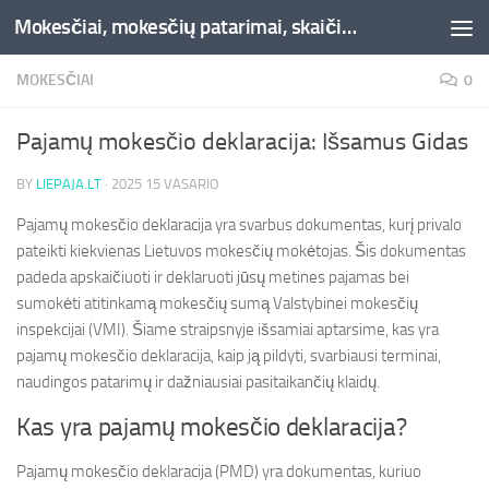
Mokesčiai, mokesčių patarimai, skaičiuoklės, straipsniai -Liepaja.lt
Skip to content
MOKESČIAI
0
Pajamų mokesčio deklaracija: Išsamus Gidas
BY
LIEPAJA.LT
·
2025 15 VASARIO
Pajamų mokesčio deklaracija yra svarbus dokumentas, kurį privalo
pateikti kiekvienas Lietuvos mokesčių mokėtojas. Šis dokumentas
padeda apskaičiuoti ir deklaruoti jūsų metines pajamas bei
sumokėti atitinkamą mokesčių sumą Valstybinei mokesčių
inspekcijai (VMI). Šiame straipsnyje išsamiai aptarsime, kas yra
pajamų mokesčio deklaracija, kaip ją pildyti, svarbiausi terminai,
naudingos patarimų ir dažniausiai pasitaikančių klaidų.
Kas yra pajamų mokesčio deklaracija?
Pajamų mokesčio deklaracija (PMD) yra dokumentas, kuriuo