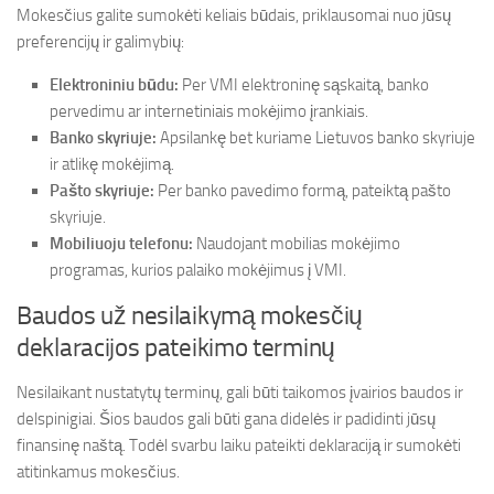
Mokesčius galite sumokėti keliais būdais, priklausomai nuo jūsų
preferencijų ir galimybių:
Elektroniniu būdu:
Per VMI elektroninę sąskaitą, banko
pervedimu ar internetiniais mokėjimo įrankiais.
Banko skyriuje:
Apsilankę bet kuriame Lietuvos banko skyriuje
ir atlikę mokėjimą.
Pašto skyriuje:
Per banko pavedimo formą, pateiktą pašto
skyriuje.
Mobiliuoju telefonu:
Naudojant mobilias mokėjimo
programas, kurios palaiko mokėjimus į VMI.
Baudos už nesilaikymą mokesčių
deklaracijos pateikimo terminų
Nesilaikant nustatytų terminų, gali būti taikomos įvairios baudos ir
delspinigiai. Šios baudos gali būti gana didelės ir padidinti jūsų
finansinę naštą. Todėl svarbu laiku pateikti deklaraciją ir sumokėti
atitinkamus mokesčius.