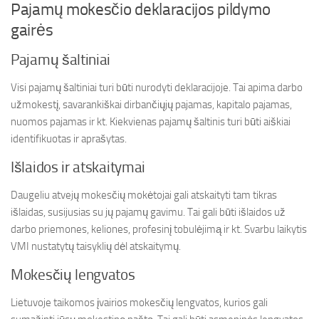
Pajamų mokesčio deklaracijos pildymo
gairės
Pajamų šaltiniai
Visi pajamų šaltiniai turi būti nurodyti deklaracijoje. Tai apima darbo
užmokestį, savarankiškai dirbančiųjų pajamas, kapitalo pajamas,
nuomos pajamas ir kt. Kiekvienas pajamų šaltinis turi būti aiškiai
identifikuotas ir aprašytas.
Išlaidos ir atskaitymai
Daugeliu atvejų mokesčių mokėtojai gali atskaityti tam tikras
išlaidas, susijusias su jų pajamų gavimu. Tai gali būti išlaidos už
darbo priemones, keliones, profesinį tobulėjimą ir kt. Svarbu laikytis
VMI nustatytų taisyklių dėl atskaitymų.
Mokesčių lengvatos
Lietuvoje taikomos įvairios mokesčių lengvatos, kurios gali