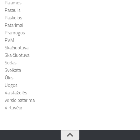
Pajamos
Pasaulis
Paskolos
Patarimai
Pramogos
PVM
Skačiuotuvai
Skaičiuotuvai
Sodas
Sveikata
Ūkis
Uogos
Vaistažolės
verslo patarimai
Virtuvėje