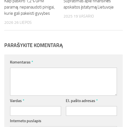
Kaip paskirti 1,2 % GPM
Supratimas apie finansinės
paramą: nepanaudoti pinigai,
apskaitos įstatymą Lietuvoje
kurie gali pakeisti gyvybes
2025 19 VASARIO
2026 26 LIEPOS
PARAŠYKITE KOMENTARĄ
Komentaras
*
Vardas
*
El. pašto adresas
*
Interneto puslapis