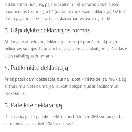
priklausomai nuo jūsų pajamų šaltinių ir struktūros. Dažniausiai
naudojamos formos yra G1 (darbo užmokesčio deklaracija), G2 (ne
darbo pajamos), G3 (savarankiškai dirbantys asmenys) ir kt.
3. Užpildykite deklaracijos formas
Atidarykite atitinkamą deklaracijos formą ir pradėkite užpildyti
reikiamas sekcijas. Pateikite tikslias pajamas, atskaitymus, išlaidas ir
kitus reikalingus duomenis.
4. Patikrinkite deklaraciją
Prieš pateikdami deklaraciją, būtinai ją patikrinkite dėl galimų klaidų
ar trūkumų. Netikslumai gali sukelti delspinigius ar papildomus
mokesčius.
5. Pateikite deklaraciją
Deklaraciją galite pateikti elektroniniu būdu per VMI svetainę arba
asmeniškai apsilankyti VMI padalinyje.