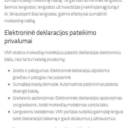
sumažinti jūsų mokestinę naštą. Tai gali būti asmeninės lengvatos,
šeimos lengvatos, lengvatos už investicijas į nekilnojamąjį turtą ir
kt. Išnaudojant šias lengvatas, galima efektyviai sumažinti
mokestinę naštą.
Elektroninė deklaracijos pateikimo
privalumai
VMI skatina mokesčių mokėtojus pateikti deklaracijas elektroniniu
būdu, nes tai turi keletą privalumų:
Greitis ir patogumas: Elektroninė deklaracija užpildoma
greičiau ir patogiau nei popierinė.
Sumažėja klaidų tikimybė: Automatiniai patikrinimai padeda
išvengti klaidų.
Greitesnis apdorojimas: Elektroninės deklaracijos apdorojimas
yra greitesnis, todėl mokesčių mokėjimas vyksta laiku.
Lengvesnis stebėjimas: VMI portalas suteikia galimybę lengvai
sekti deklaracijos būseną ir gauti atsakymus į užklausimus.