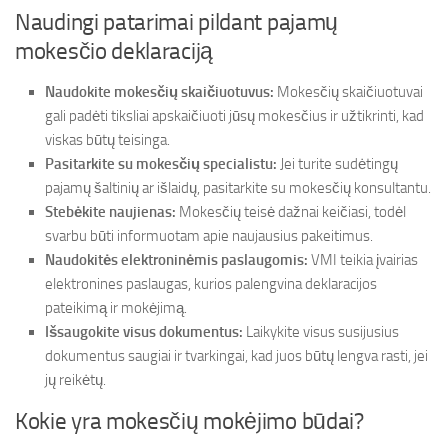
Naudingi patarimai pildant pajamų
mokesčio deklaraciją
Naudokite mokesčių skaičiuotuvus:
Mokesčių skaičiuotuvai
gali padėti tiksliai apskaičiuoti jūsų mokesčius ir užtikrinti, kad
viskas būtų teisinga.
Pasitarkite su mokesčių specialistu:
Jei turite sudėtingų
pajamų šaltinių ar išlaidų, pasitarkite su mokesčių konsultantu.
Stebėkite naujienas:
Mokesčių teisė dažnai keičiasi, todėl
svarbu būti informuotam apie naujausius pakeitimus.
Naudokitės elektroninėmis paslaugomis:
VMI teikia įvairias
elektronines paslaugas, kurios palengvina deklaracijos
pateikimą ir mokėjimą.
Išsaugokite visus dokumentus:
Laikykite visus susijusius
dokumentus saugiai ir tvarkingai, kad juos būtų lengva rasti, jei
jų reikėtų.
Kokie yra mokesčių mokėjimo būdai?