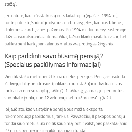
stažą“.
Jei matote, kad trūksta kokių nors laikotarpių (ypač iki 1994 m.),
turite pateikti „Sodrai“ įrodymus: darbo knygeles, karinius bilietus,
diplomus ar archyvines pažymas. Po 1994 m. duomenys sistemoje
dažniausiai atsiranda automatiškai, tačiau klaidų pasitaiko visur, tad
patikra bent kartą per kelerius metus yra protingas žingsnis.
Kaip padidinti savo būsimą pensiją?
(Specialus pasiūlymas informacijai)
Vien tik stažo metai neužtikrina didelės pensijos. Pensija susideda
iš dviejų dalių: bendrosios (priklauso nuo stažo) ir individualiosios
(priklauso nuo sukauptų „taškų“). 1 taškas įgyjamas, jei per metus
sumokate įmokų nuo 12 vidutinių darbo užmokesčių (VDU).
Jei jaučiate, kad valstybinė pensija bus maža, ekspertai
rekomenduoja papildomus įrankius. Pavyzdžiui, II pakopos pensijų
fondai šiuo metu siūlo ne tik kaupimą, bet ir valstybės paskatą (apie
27 eurus per mėnesį papildomai į jūsų fondą).