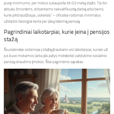
pusę minimumo, per metus sukaupsite tik 0,5 metų stažo. Tai itin
aktualu žmonėms, dirbantiems nekvalifikuotą darbą arba tiems,
kurie piktnaudžiauja „vokeliais“ – oficialiai rodomas minimalus
uždarbis tiesiogiai kerta per jūsų būsimą pensiją.
Pagrindiniai laikotarpiai, kurie įeina į pensijos
stažą
Šiuolaikinėje sistemoje į stažą įtraukiami visi laikotarpiai, kuriais už
jus buvo mokamos (arba jūs patys mokėjote) valstybinio socialinio
pensijų draudimo įmokos. Štai pagrindinis sąrašas: