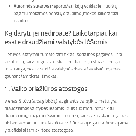
Autorinės sutartys ir sporto/atlikėjų veikla:
Jei nuo šių
pajamų mokamos pensijų draudimo įmokos, laikotarpiai
įskaitomi.
Ką daryti, jei nedirbate? Laikotarpiai, kai
esate draudžiami valstybės lėšomis
Lietuvos įstatymai numato tam tikras „socialines pagalves“. Yra
laikotarpių, kai žmogus faktiškai nedirba, bet jo stažas pensijai
toliau auga, nes jį draudžia valstybė arba stažas skaičiuojamas
gaunant tam tikras išmokas:
1. Vaiko priežiūros atostogos
Vienas iš tėvų (arba globėjų), auginantis vaiką iki 3 metų, yra
draudžiamas valstybės lėšomis, jei jis tuo metu neturi kitų
draudžiamųjų pajamų. Svarbu paminėti, kad stažas skaičiuojamas
tik tam asmeniui, kuris faktiškai prižiūri vaiką ir gauna išmoką arba
yra oficialiai tam skirtose atostogose.