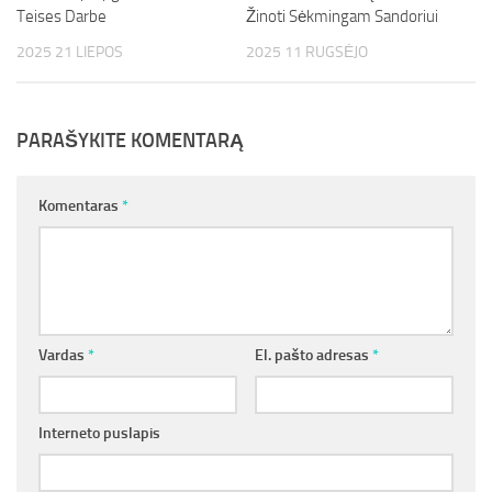
Teises Darbe
Žinoti Sėkmingam Sandoriui
2025 21 LIEPOS
2025 11 RUGSĖJO
PARAŠYKITE KOMENTARĄ
Komentaras
*
Vardas
*
El. pašto adresas
*
Interneto puslapis