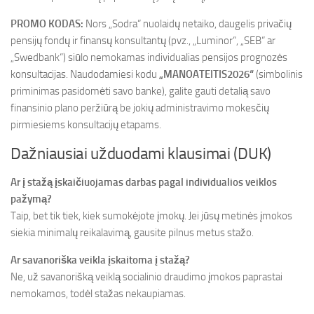
PROMO KODAS:
Nors „Sodra“ nuolaidų netaiko, daugelis privačių
pensijų fondų ir finansų konsultantų (pvz., „Luminor“, „SEB“ ar
„Swedbank“) siūlo nemokamas individualias pensijos prognozės
konsultacijas. Naudodamiesi kodu
„MANOATEITIS2026“
(simbolinis
priminimas pasidomėti savo banke), galite gauti detalią savo
finansinio plano peržiūrą be jokių administravimo mokesčių
pirmiesiems konsultacijų etapams.
Dažniausiai užduodami klausimai (DUK)
Ar į stažą įskaičiuojamas darbas pagal individualios veiklos
pažymą?
Taip, bet tik tiek, kiek sumokėjote įmokų. Jei jūsų metinės įmokos
siekia minimalų reikalavimą, gausite pilnus metus stažo.
Ar savanoriška veikla įskaitoma į stažą?
Ne, už savanorišką veiklą socialinio draudimo įmokos paprastai
nemokamos, todėl stažas nekaupiamas.