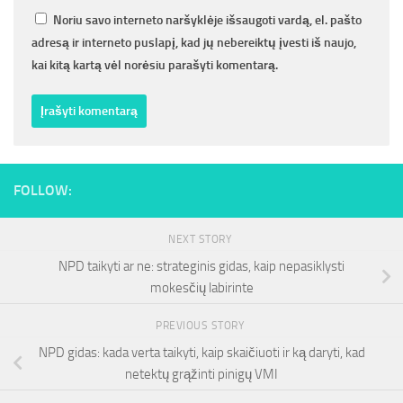
Noriu savo interneto naršyklėje išsaugoti vardą, el. pašto
adresą ir interneto puslapį, kad jų nebereiktų įvesti iš naujo,
kai kitą kartą vėl norėsiu parašyti komentarą.
FOLLOW:
NEXT STORY
NPD taikyti ar ne: strateginis gidas, kaip nepasiklysti
mokesčių labirinte
PREVIOUS STORY
NPD gidas: kada verta taikyti, kaip skaičiuoti ir ką daryti, kad
netektų grąžinti pinigų VMI