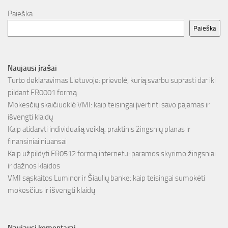
Paieška
Paieška
Naujausi įrašai
Turto deklaravimas Lietuvoje: prievolė, kurią svarbu suprasti dar iki
pildant FR0001 formą
Mokesčių skaičiuoklė VMI: kaip teisingai įvertinti savo pajamas ir
išvengti klaidų
Kaip atidaryti individualią veiklą: praktinis žingsnių planas ir
finansiniai niuansai
Kaip užpildyti FR0512 formą internetu: paramos skyrimo žingsniai
ir dažnos klaidos
VMI sąskaitos Luminor ir Šiaulių banke: kaip teisingai sumokėti
mokesčius ir išvengti klaidų