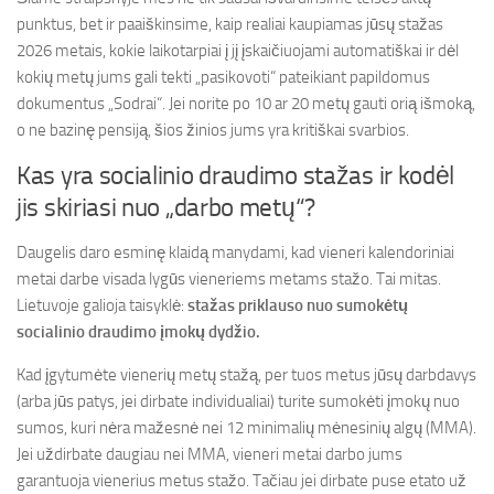
punktus, bet ir paaiškinsime, kaip realiai kaupiamas jūsų stažas
2026 metais, kokie laikotarpiai į jį įskaičiuojami automatiškai ir dėl
kokių metų jums gali tekti „pasikovoti“ pateikiant papildomus
dokumentus „Sodrai“. Jei norite po 10 ar 20 metų gauti orią išmoką,
o ne bazinę pensiją, šios žinios jums yra kritiškai svarbios.
Kas yra socialinio draudimo stažas ir kodėl
jis skiriasi nuo „darbo metų“?
Daugelis daro esminę klaidą manydami, kad vieneri kalendoriniai
metai darbe visada lygūs vieneriems metams stažo. Tai mitas.
Lietuvoje galioja taisyklė:
stažas priklauso nuo sumokėtų
socialinio draudimo įmokų dydžio.
Kad įgytumėte vienerių metų stažą, per tuos metus jūsų darbdavys
(arba jūs patys, jei dirbate individualiai) turite sumokėti įmokų nuo
sumos, kuri nėra mažesnė nei 12 minimalių mėnesinių algų (MMA).
Jei uždirbate daugiau nei MMA, vieneri metai darbo jums
garantuoja vienerius metus stažo. Tačiau jei dirbate puse etato už