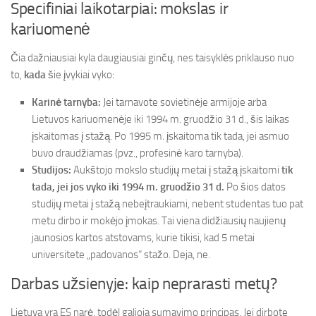
Specifiniai laikotarpiai: mokslas ir
kariuomenė
Čia dažniausiai kyla daugiausiai ginčų, nes taisyklės priklauso nuo
to,
kada
šie įvykiai vyko:
Karinė tarnyba:
Jei tarnavote sovietinėje armijoje arba
Lietuvos kariuomenėje iki 1994 m. gruodžio 31 d., šis laikas
įskaitomas į stažą. Po 1995 m. įskaitoma tik tada, jei asmuo
buvo draudžiamas (pvz., profesinė karo tarnyba).
Studijos:
Aukštojo mokslo studijų metai į stažą įskaitomi
tik
tada, jei jos vyko iki 1994 m. gruodžio 31 d.
Po šios datos
studijų metai į stažą nebeįtraukiami, nebent studentas tuo pat
metu dirbo ir mokėjo įmokas. Tai viena didžiausių naujienų
jaunosios kartos atstovams, kurie tikisi, kad 5 metai
universitete „padovanos“ stažo. Deja, ne.
Darbas užsienyje: kaip neprarasti metų?
Lietuva yra ES narė, todėl galioja sumavimo principas. Jei dirbote