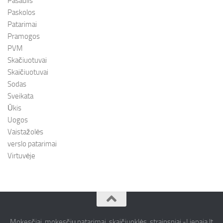
Pasaulis
Paskolos
Patarimai
Pramogos
PVM
Skačiuotuvai
Skaičiuotuvai
Sodas
Sveikata
Ūkis
Uogos
Vaistažolės
verslo patarimai
Virtuvėje
Mokesčiai, mokesčių patarimai, skaičiuoklės, straipsniai -Liepaja.lt