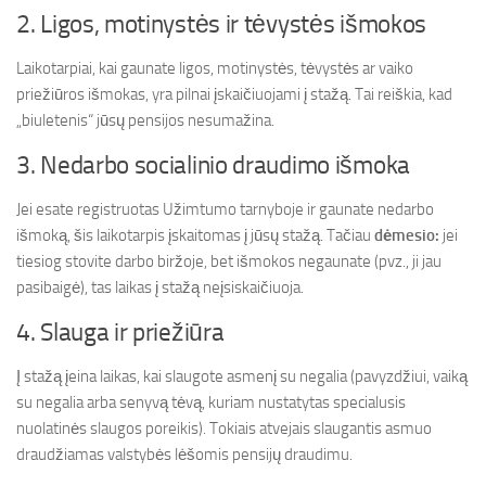
2. Ligos, motinystės ir tėvystės išmokos
Laikotarpiai, kai gaunate ligos, motinystės, tėvystės ar vaiko
priežiūros išmokas, yra pilnai įskaičiuojami į stažą. Tai reiškia, kad
„biuletenis“ jūsų pensijos nesumažina.
3. Nedarbo socialinio draudimo išmoka
Jei esate registruotas Užimtumo tarnyboje ir gaunate nedarbo
išmoką, šis laikotarpis įskaitomas į jūsų stažą. Tačiau
dėmesio:
jei
tiesiog stovite darbo biržoje, bet išmokos negaunate (pvz., ji jau
pasibaigė), tas laikas į stažą neįsiskaičiuoja.
4. Slauga ir priežiūra
Į stažą įeina laikas, kai slaugote asmenį su negalia (pavyzdžiui, vaiką
su negalia arba senyvą tėvą, kuriam nustatytas specialusis
nuolatinės slaugos poreikis). Tokiais atvejais slaugantis asmuo
draudžiamas valstybės lėšomis pensijų draudimu.