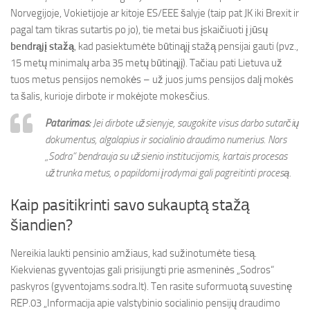
Norvegijoje, Vokietijoje ar kitoje ES/EEE šalyje (taip pat JK iki Brexit ir
pagal tam tikras sutartis po jo), tie metai bus įskaičiuoti į jūsų
bendrąjį stažą
, kad pasiektumėte būtinąjį stažą pensijai gauti (pvz.,
15 metų minimalų arba 35 metų būtinąjį). Tačiau pati Lietuva už
tuos metus pensijos nemokės – už juos jums pensijos dalį mokės
ta šalis, kurioje dirbote ir mokėjote mokesčius.
Patarimas:
Jei dirbote užsienyje, saugokite visus darbo sutarčių
dokumentus, algalapius ir socialinio draudimo numerius. Nors
„Sodra“ bendrauja su užsienio institucijomis, kartais procesas
užtrunka metus, o papildomi įrodymai gali pagreitinti procesą.
Kaip pasitikrinti savo sukauptą stažą
šiandien?
Nereikia laukti pensinio amžiaus, kad sužinotumėte tiesą.
Kiekvienas gyventojas gali prisijungti prie asmeninės „Sodros“
paskyros (gyventojams.sodra.lt). Ten rasite suformuotą suvestinę
REP.03 „Informacija apie valstybinio socialinio pensijų draudimo