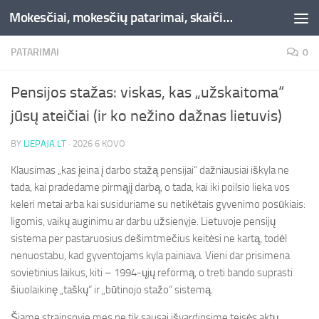
Mokesčiai, mokesčių patarimai, skaičiuoklės, straipsniai -Liepaja.lt
Skip to content
PATARIMAI
0
Pensijos stažas: viskas, kas „užskaitoma“
jūsų ateičiai (ir ko nežino dažnas lietuvis)
BY
LIEPAJA.LT
·
2026 6 KOVO
Klausimas „kas įeina į darbo stažą pensijai“ dažniausiai iškyla ne
tada, kai pradedame pirmąjį darbą, o tada, kai iki poilsio lieka vos
keleri metai arba kai susiduriame su netikėtais gyvenimo posūkiais:
ligomis, vaikų auginimu ar darbu užsienyje. Lietuvoje pensijų
sistema per pastaruosius dešimtmečius keitėsi ne kartą, todėl
nenuostabu, kad gyventojams kyla painiava. Vieni dar prisimena
sovietinius laikus, kiti – 1994-ųjų reformą, o treti bando suprasti
šiuolaikinę „taškų“ ir „būtinojo stažo“ sistemą.
Šiame straipsnyje mes ne tik sausai išvardinsime teisės aktų