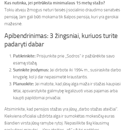
Kas nutinka, jei pritrūksta minimalaus 15 metų stažo?
Tokiu atveju žmogus neturi teisės į socialinio draudimo senatvės
pensiją. Jam gali būti mokama tik šalpos pensija, kuri yra gerokai
mažesnė.
Apibendrinimas: 3 žingsniai, kuriuos turite
padaryti dabar
Patikrinkite:
Prisijunkite prie „Sodros“ ir pažiūrėkite savo
esamą stažą.
Surinkite įrodymus:
Jei dirbote iki 1994 m., susiraskite darbo
knygelę, kol ji dar nepasimetė kraustantis.
Planuokite:
Jei matote, kad jūsų alga maža ir stažas kaupiasi
lėtai, apsvarstykite galimybę legalizuoti visas pajamas arba
kaupti papildomai privačiai.
Atsiminkite, kad pensijos stažas yra jūsų „darbo stažas ateičiai“.
Kiekviena oficialiai uždirbta alga ir sumokėtas mokesčių euras
šiandien virsta jūsų ramybe rytoj. Nepasilikite šių klausimų