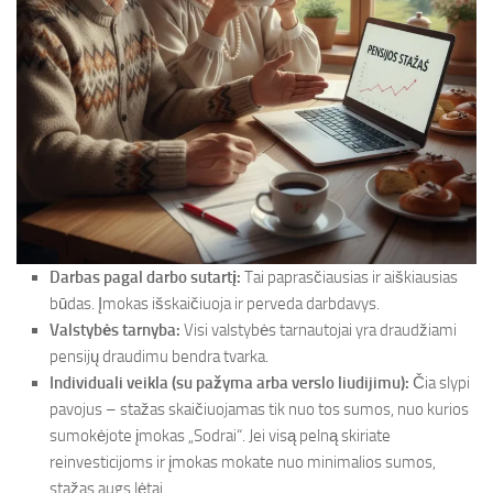
Darbas pagal darbo sutartį:
Tai paprasčiausias ir aiškiausias
būdas. Įmokas išskaičiuoja ir perveda darbdavys.
Valstybės tarnyba:
Visi valstybės tarnautojai yra draudžiami
pensijų draudimu bendra tvarka.
Individuali veikla (su pažyma arba verslo liudijimu):
Čia slypi
pavojus – stažas skaičiuojamas tik nuo tos sumos, nuo kurios
sumokėjote įmokas „Sodrai“. Jei visą pelną skiriate
reinvesticijoms ir įmokas mokate nuo minimalios sumos,
stažas augs lėtai.