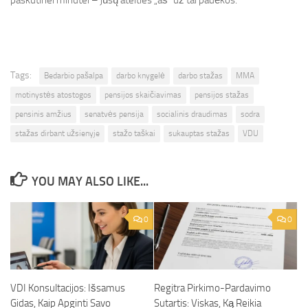
paskutinei minutei – jūsų ateities „aš“ už tai padėkos.
Tags:
Bedarbio pašalpa
darbo knygelė
darbo stažas
MMA
motinystės atostogos
pensijos skaičiavimas
pensijos stažas
pensinis amžius
senatvės pensija
socialinis draudimas
sodra
stažas dirbant užsienyje
stažo taškai
sukauptas stažas
VDU
YOU MAY ALSO LIKE...
0
0
VDI Konsultacijos: Išsamus
Regitra Pirkimo-Pardavimo
Gidas, Kaip Apginti Savo
Sutartis: Viskas, Ką Reikia