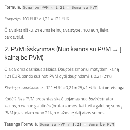
Formulė:
Suma be PVM × 1,21 = Suma su PVM
Pavyzdys:
100 EUR × 1,21 = 121 EUR.
Čia viskas aišku. 21 euras keliauja valstybei, 100 eurų lieka
pardavėjui.
2. PVM išskyrimas (Nuo kainos su PVM → Į
kainą be PVM)
Čia daroma dažniausia klaida. Daugelis žmonių, matydami kainą
121 EUR, bando sužinoti PVM dydį daugindami iš 0,21 (21%).
Klaidingas skaičiavimas:
121 EUR × 0,21 = 25,41 EUR.
Tai neteisinga!
Kodėl? Nes PVM procentas skaičiuojamas nuo
bazinės
(neto)
kainos, o ne nuo galutinės (bruto) sumos. Kai turite galutinę sumą,
PVM joje sudaro nebe 21%, o mažesnę dalį visos sumos.
Teisinga Formulė:
Suma su PVM / 1,21 = Suma be PVM