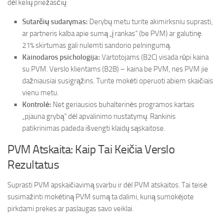
dėl kelių priežasčių:
Sutarčių sudarymas:
Derybų metu turite akimirksniu suprasti,
ar partneris kalba apie sumą „į rankas“ (be PVM) ar galutinę.
21% skirtumas gali nulemti sandorio pelningumą.
Kainodaros psichologija:
Vartotojams (B2C) visada rūpi kaina
su PVM. Verslo klientams (B2B) – kaina be PVM, nes PVM jie
dažniausiai susigrąžins. Turite mokėti operuoti abiem skaičiais
vienu metu.
Kontrolė:
Net geriausios buhalterinės programos kartais
„pjauna grybą“ dėl apvalinimo nustatymų. Rankinis
patikrinimas padeda išvengti klaidų sąskaitose.
PVM Atskaita: Kaip Tai Keičia Verslo
Rezultatus
Suprasti PVM apskaičiavimą svarbu ir dėl PVM atskaitos. Tai teisė
susimažinti mokėtiną PVM sumą ta dalimi, kurią sumokėjote
pirkdami prekes ar paslaugas savo veiklai.