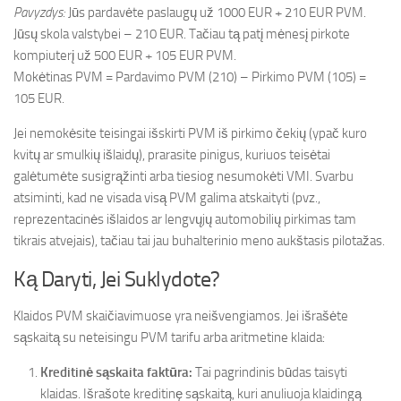
Pavyzdys:
Jūs pardavėte paslaugų už 1000 EUR + 210 EUR PVM.
Jūsų skola valstybei – 210 EUR. Tačiau tą patį mėnesį pirkote
kompiuterį už 500 EUR + 105 EUR PVM.
Mokėtinas PVM = Pardavimo PVM (210) – Pirkimo PVM (105) =
105 EUR.
Jei nemokėsite teisingai išskirti PVM iš pirkimo čekių (ypač kuro
kvitų ar smulkių išlaidų), prarasite pinigus, kuriuos teisėtai
galėtumėte susigrąžinti arba tiesiog nesumokėti VMI. Svarbu
atsiminti, kad ne visada visą PVM galima atskaityti (pvz.,
reprezentacinės išlaidos ar lengvųjų automobilių pirkimas tam
tikrais atvejais), tačiau tai jau buhalterinio meno aukštasis pilotažas.
Ką Daryti, Jei Suklydote?
Klaidos PVM skaičiavimuose yra neišvengiamos. Jei išrašėte
sąskaitą su neteisingu PVM tarifu arba aritmetine klaida:
Kreditinė sąskaita faktūra:
Tai pagrindinis būdas taisyti
klaidas. Išrašote kreditinę sąskaitą, kuri anuliuoja klaidingą