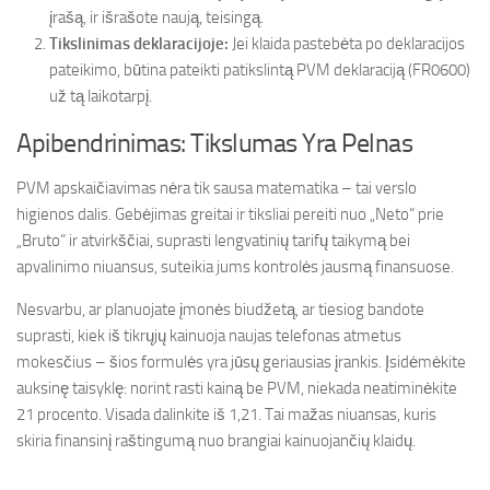
įrašą, ir išrašote naują, teisingą.
Tikslinimas deklaracijoje:
Jei klaida pastebėta po deklaracijos
pateikimo, būtina pateikti patikslintą PVM deklaraciją (FR0600)
už tą laikotarpį.
Apibendrinimas: Tikslumas Yra Pelnas
PVM apskaičiavimas nėra tik sausa matematika – tai verslo
higienos dalis. Gebėjimas greitai ir tiksliai pereiti nuo „Neto“ prie
„Bruto“ ir atvirkščiai, suprasti lengvatinių tarifų taikymą bei
apvalinimo niuansus, suteikia jums kontrolės jausmą finansuose.
Nesvarbu, ar planuojate įmonės biudžetą, ar tiesiog bandote
suprasti, kiek iš tikrųjų kainuoja naujas telefonas atmetus
mokesčius – šios formulės yra jūsų geriausias įrankis. Įsidėmėkite
auksinę taisyklę: norint rasti kainą be PVM, niekada neatiminėkite
21 procento. Visada dalinkite iš 1,21. Tai mažas niuansas, kuris
skiria finansinį raštingumą nuo brangiai kainuojančių klaidų.