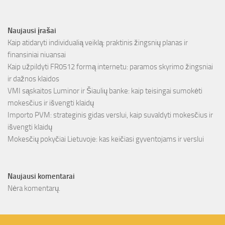
Naujausi įrašai
Kaip atidaryti individualią veiklą: praktinis žingsnių planas ir
finansiniai niuansai
Kaip užpildyti FR0512 formą internetu: paramos skyrimo žingsniai
ir dažnos klaidos
VMI sąskaitos Luminor ir Šiaulių banke: kaip teisingai sumokėti
mokesčius ir išvengti klaidų
Importo PVM: strateginis gidas verslui, kaip suvaldyti mokesčius ir
išvengti klaidų
Mokesčių pokyčiai Lietuvoje: kas keičiasi gyventojams ir verslui
Naujausi komentarai
Nėra komentarų.