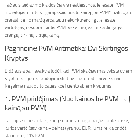
Tačiau skaičiavimo klaidos čia yra neatleistinos. Jei esate PVM
mokėtojas ir neteisingai apskaičiuosite kainą „be PVM“, rizikuojate
prarasti pelno maržą arba tapti nekonkurencingi. Jei esate
vartotojas, nesuprantantis PVM išskyrimo, galite klaidingai įvertinti
brangių pirkinių tikrąją kainą.
Pagrindinė PVM Aritmetika: Dvi Skirtingos
Kryptys
Didžiausia painiava kyla todėl, kad PVM skaičiavimas vyksta dviem
kryptimis, ir joms naudojami skirtingi matematiniai veiksmai.
Negalima naudoti to paties koeficiento abiem kryptimis.
1. PVM pridėjimas (Nuo kainos be PVM → Į
kainą su PVM)
Tai paprasčiausia dalis, kurią supranta dauguma. Jūs turite prekę,
kurios vertė (savikaina + pelnas) yra 100 EUR. Jums reikia pridėti
standartinį 21% PVM.