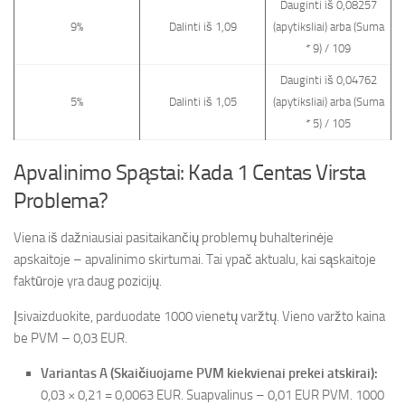
Dauginti iš 0,08257
9%
Dalinti iš 1,09
(apytiksliai) arba (Suma
* 9) / 109
Dauginti iš 0,04762
5%
Dalinti iš 1,05
(apytiksliai) arba (Suma
* 5) / 105
Apvalinimo Spąstai: Kada 1 Centas Virsta
Problema?
Viena iš dažniausiai pasitaikančių problemų buhalterinėje
apskaitoje – apvalinimo skirtumai. Tai ypač aktualu, kai sąskaitoje
faktūroje yra daug pozicijų.
Įsivaizduokite, parduodate 1000 vienetų varžtų. Vieno varžto kaina
be PVM – 0,03 EUR.
Variantas A (Skaičiuojame PVM kiekvienai prekei atskirai):
0,03 × 0,21 = 0,0063 EUR. Suapvalinus – 0,01 EUR PVM. 1000