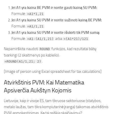
Jei A1 yra kaina BE PVM ir norite gauti kainą SU PVM:
Formulė:
=A1*1,21
Jei A1 yra kaina SU PVM ir norite sužinoti kainą BE PVM:
Formulė:
=A1/1,21
Jei A1 yra kaina SU PVM ir norite išskirti tik PVM sumą:
Formulė:
arba
=A1-(A1/1,21)
=(A1*21)/121
Nepamirškite naudoti
funkcijos, kad rezultatai būtų
ROUND
tvarkingi (2 skaitmenys po kablelio):
.
=ROUND(A1/1,21; 2)
[Image of person using Excel spreadsheet for tax calculations]
Atvirkštinis PVM: Kai Matematika
Apsiverčia Aukštyn Kojomis
Lietuvoje, kaip ir visoje ES, tam tikruose sektoriuose (statybos,
metalo laužas, tam tikra kompiuterinė įranga) taikomas atvirkštinis
PVM apmokestinimas. Ką tai reiškia skaičiavimui?