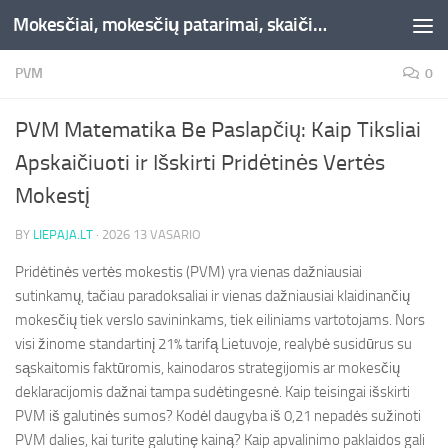
Mokesčiai, mokesčių patarimai, skaičiuoklės, straipsniai -Liepaja.lt
Skip to content
PVM
0
PVM Matematika Be Paslapčių: Kaip Tiksliai
Apskaičiuoti ir Išskirti Pridėtinės Vertės
Mokestį
BY
LIEPAJA.LT
·
2026 13 VASARIO
Pridėtinės vertės mokestis (PVM) yra vienas dažniausiai
sutinkamų, tačiau paradoksaliai ir vienas dažniausiai klaidinančių
mokesčių tiek verslo savininkams, tiek eiliniams vartotojams. Nors
visi žinome standartinį 21% tarifą Lietuvoje, realybė susidūrus su
sąskaitomis faktūromis, kainodaros strategijomis ar mokesčių
deklaracijomis dažnai tampa sudėtingesnė. Kaip teisingai išskirti
PVM iš galutinės sumos? Kodėl daugyba iš 0,21 nepadės sužinoti
PVM dalies, kai turite galutinę kainą? Kaip apvalinimo paklaidos gali