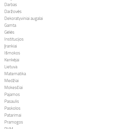
Darbas
Daržovės
Dekoratyviniai augalai
Gamta
Gėlės
Institucijos
Įrankiai
Išmokos
Kenkėjai
Lietuva
Matematika
Medžiai
Mokesčiai
Pajamos
Pasaulis
Paskolos
Patarimai
Pramogos