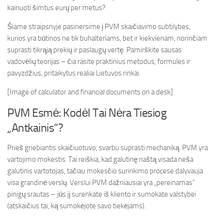
kainuoti šimtus eurų per metus?
Šiame straipsnyje pasinersime į PVM skaičiavimo subtilybes,
kurios yra būtinos ne tik buhalteriams, bet ir kiekvienam, norinčiam
suprasti tikrąją prekių ir paslaugų vertę. Pamirškite sausas
vadovėlių teorijas – čia rasite praktinius metodus, formules ir
pavyzdžius, pritaikytus realiai Lietuvos rinkai.
[Image of calculator and financial documents on a desk]
PVM Esmė: Kodėl Tai Nėra Tiesiog
„Antkainis“?
Prieš griebiantis skaičiuotuvo, svarbu suprasti mechaniką. PVM yra
vartojimo mokestis. Tai reiškia, kad galutinę naštą visada neša
galutinis vartotojas, tačiau mokesčio surinkimo procese dalyvauja
visa grandinė verslų. Verslui PVM dažniausiai yra „pereinamas“
pinigų srautas – jūs jį surenkate iš kliento ir sumokate valstybei
(atskaičius tai, ką sumokėjote savo tiekėjams).