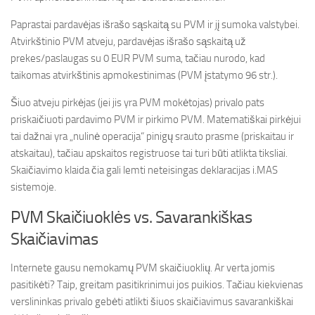
Paprastai pardavėjas išrašo sąskaitą su PVM ir jį sumoka valstybei.
Atvirkštinio PVM atveju, pardavėjas išrašo sąskaitą už
prekes/paslaugas su 0 EUR PVM suma, tačiau nurodo, kad
taikomas atvirkštinis apmokestinimas (PVM įstatymo 96 str.).
Šiuo atveju pirkėjas (jei jis yra PVM mokėtojas) privalo pats
priskaičiuoti pardavimo PVM ir pirkimo PVM. Matematiškai pirkėjui
tai dažnai yra „nulinė operacija“ pinigų srauto prasme (priskaitau ir
atskaitau), tačiau apskaitos registruose tai turi būti atlikta tiksliai.
Skaičiavimo klaida čia gali lemti neteisingas deklaracijas i.MAS
sistemoje.
PVM Skaičiuoklės vs. Savarankiškas
Skaičiavimas
Internete gausu nemokamų PVM skaičiuoklių. Ar verta jomis
pasitikėti? Taip, greitam pasitikrinimui jos puikios. Tačiau kiekvienas
verslininkas privalo gebėti atlikti šiuos skaičiavimus savarankiškai