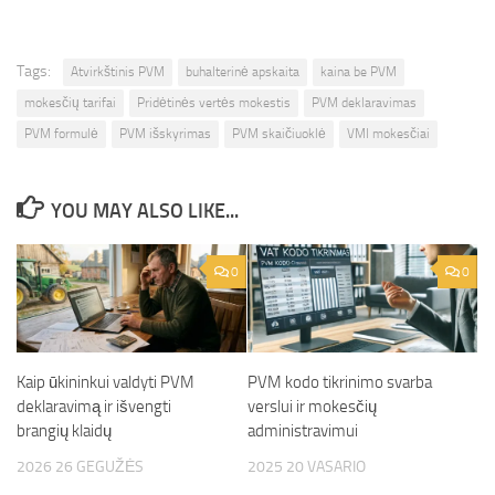
Tags:
Atvirkštinis PVM
buhalterinė apskaita
kaina be PVM
mokesčių tarifai
Pridėtinės vertės mokestis
PVM deklaravimas
PVM formulė
PVM išskyrimas
PVM skaičiuoklė
VMI mokesčiai
YOU MAY ALSO LIKE...
0
0
Kaip ūkininkui valdyti PVM
PVM kodo tikrinimo svarba
deklaravimą ir išvengti
verslui ir mokesčių
brangių klaidų
administravimui
2026 26 GEGUŽĖS
2025 20 VASARIO