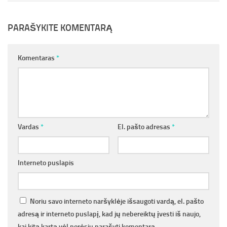
PARAŠYKITE KOMENTARĄ
Komentaras
*
Vardas
*
El. pašto adresas
*
Interneto puslapis
Noriu savo interneto naršyklėje išsaugoti vardą, el. pašto
adresą ir interneto puslapį, kad jų nebereiktų įvesti iš naujo,
kai kitą kartą vėl norėsiu parašyti komentarą.