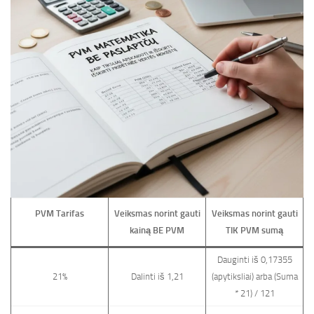
PVM Tarifas
Veiksmas norint gauti
Veiksmas norint gauti
kainą BE PVM
TIK PVM sumą
Dauginti iš 0,17355
21%
Dalinti iš 1,21
(apytiksliai) arba (Suma
* 21) / 121