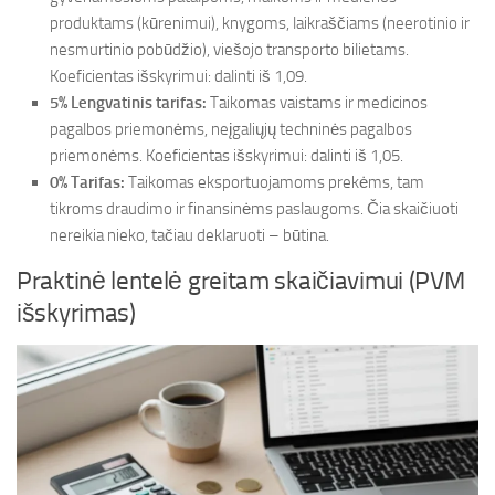
produktams (kūrenimui), knygoms, laikraščiams (neerotinio ir
nesmurtinio pobūdžio), viešojo transporto bilietams.
Koeficientas išskyrimui: dalinti iš 1,09.
5% Lengvatinis tarifas:
Taikomas vaistams ir medicinos
pagalbos priemonėms, neįgaliųjų techninės pagalbos
priemonėms. Koeficientas išskyrimui: dalinti iš 1,05.
0% Tarifas:
Taikomas eksportuojamoms prekėms, tam
tikroms draudimo ir finansinėms paslaugoms. Čia skaičiuoti
nereikia nieko, tačiau deklaruoti – būtina.
Praktinė lentelė greitam skaičiavimui (PVM
išskyrimas)