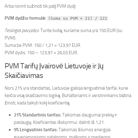
Arba norint sužinoti tik patį PVM dydį:
PVM dydžio formulė:
(Suma su PVM × 21) / 121
Teisingas pavyzdys:
Turite kvitą, kuriame suma yra 150 EUR (su
PVM).
Suma be PVM: 150 / 1,21 = 123,97 EUR.
PVM dydis: 150 – 123,97 = 26,03 EUR.
PVM Tarifų Įvairovė Lietuvoje ir Jų
Skaičiavimas
Nors 21% yra standartas, Lietuvoje galioja lengvatiniai tarifai, kurie
keičia visą skaičiavimo logiką. Buhalteriams ir verslininkams būtina
žinoti, kada taikyti kokį koeficientą.
21% Standartinis tarifas:
Taikomas daugumai prekių ir
paslaugų. Koeficientas išskyrimui: dalinti iš 1,21.
9% Lengvatinis tarifas:
Taikomas šilumos energijai
gyvenamosioms patalpoms, malkoms ir medienos