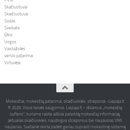
PVM
Skačiuotuvai
Skaičiuotuvai
Sodas
Sveikata
Ūkis
Uogos
Vaistažolės
verslo patarimai
Virtuvėje
Mokesčiai, mokesčių patarimai, skaičiuoklės, straipsniai -Liepaja.lt
© 2026. Visos teisės saugomos. Liepaja.lt – išsamus „mokesčių
sufleris“, kuriame rasite aiškiai pateiktą mokesčių informaciją,
aktualias skaičiuokles, naudingus straipsnius bei naujausias VMI
naujienas. Svetainė skirta padėti geriau suprasti mokestinę sistemą