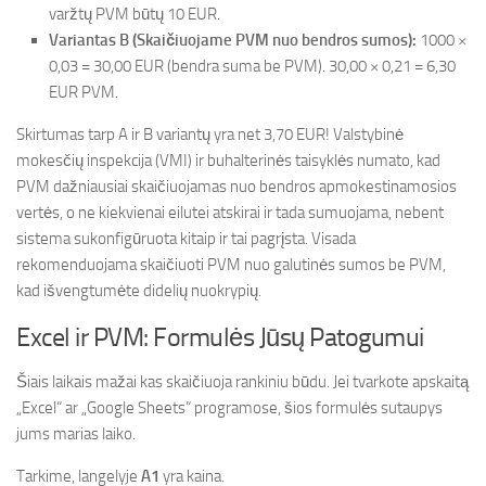
varžtų PVM būtų 10 EUR.
Variantas B (Skaičiuojame PVM nuo bendros sumos):
1000 ×
0,03 = 30,00 EUR (bendra suma be PVM). 30,00 × 0,21 = 6,30
EUR PVM.
Skirtumas tarp A ir B variantų yra net 3,70 EUR! Valstybinė
mokesčių inspekcija (VMI) ir buhalterinės taisyklės numato, kad
PVM dažniausiai skaičiuojamas nuo bendros apmokestinamosios
vertės, o ne kiekvienai eilutei atskirai ir tada sumuojama, nebent
sistema sukonfigūruota kitaip ir tai pagrįsta. Visada
rekomenduojama skaičiuoti PVM nuo galutinės sumos be PVM,
kad išvengtumėte didelių nuokrypių.
Excel ir PVM: Formulės Jūsų Patogumui
Šiais laikais mažai kas skaičiuoja rankiniu būdu. Jei tvarkote apskaitą
„Excel“ ar „Google Sheets“ programose, šios formulės sutaupys
jums marias laiko.
Tarkime, langelyje
A1
yra kaina.