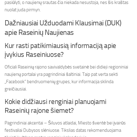
pasiūlyti, o naujienų srautas čia niekada nesustoja, nes šis kraštas
nuolat juda pirmyn.
Dažniausiai Užduodami Klausimai (DUK)
apie Raseinių Naujienas
Kur rasti patikimiausią informaciją apie
įvykius Raseiniuose?
Oficiali Raseinių rajono savivaldybės svetainė bei didieji regioniniai
naujienų portalai yra pagrindiniai šaltiniai. Taip pat verta sekti
„Facebook“ bendruomenių grupes, kur informacija sklinda
greičiausiai.
Kokie didžiausi renginiai planuojami
Raseinių rajone šiemet?
Pagrindiniai akcentai – Šiluvos atlaidai, Miesto šventė bei įvairūs
festivaliai Dubysos slėniuose. Tikslias datas rekomenduojama