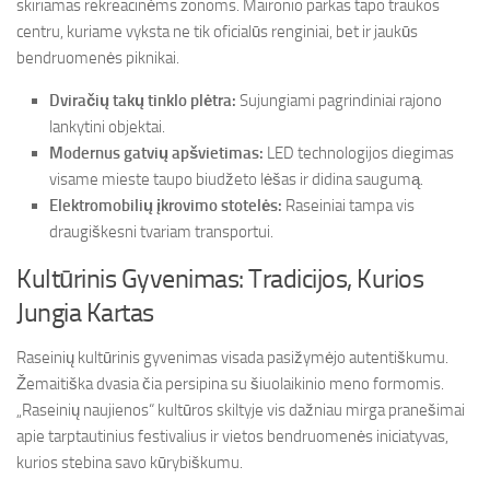
skiriamas rekreacinėms zonoms. Maironio parkas tapo traukos
centru, kuriame vyksta ne tik oficialūs renginiai, bet ir jaukūs
bendruomenės piknikai.
Dviračių takų tinklo plėtra:
Sujungiami pagrindiniai rajono
lankytini objektai.
Modernus gatvių apšvietimas:
LED technologijos diegimas
visame mieste taupo biudžeto lėšas ir didina saugumą.
Elektromobilių įkrovimo stotelės:
Raseiniai tampa vis
draugiškesni tvariam transportui.
Kultūrinis Gyvenimas: Tradicijos, Kurios
Jungia Kartas
Raseinių kultūrinis gyvenimas visada pasižymėjo autentiškumu.
Žemaitiška dvasia čia persipina su šiuolaikinio meno formomis.
„Raseinių naujienos“ kultūros skiltyje vis dažniau mirga pranešimai
apie tarptautinius festivalius ir vietos bendruomenės iniciatyvas,
kurios stebina savo kūrybiškumu.