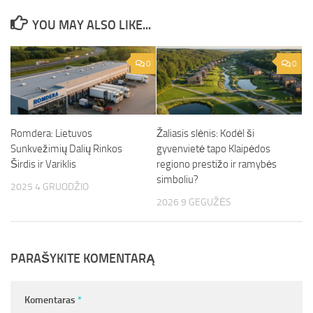
YOU MAY ALSO LIKE...
0
0
Romdera: Lietuvos
Žaliasis slėnis: Kodėl ši
Sunkvežimių Dalių Rinkos
gyvenvietė tapo Klaipėdos
Širdis ir Variklis
regiono prestižo ir ramybės
simboliu?
2025 4 GRUODŽIO
2026 9 GEGUŽĖS
PARAŠYKITE KOMENTARĄ
Komentaras
*