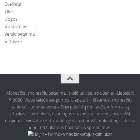
Sveikata
Ūkis
Uogos
Vaistažolės
verslo patarimai
Virtuvėje
Mokesčiai, mokesčių patarimai, skaičiuoklės, straipsniai -Liepaja.lt
© 2026. Visos teisės saugomos. Liepaja.lt – išsamus „mokesčių
sufleris“, kuriame rasite aiškiai pateiktą mokesčių informaciją,
aktualias skaičiuokles, naudingus straipsnius bei naujausias VMI
naujienas. Svetainė skirta padėti geriau suprasti mokestinę sistemą
ir priimti tinkamus finansinius sprendimus.