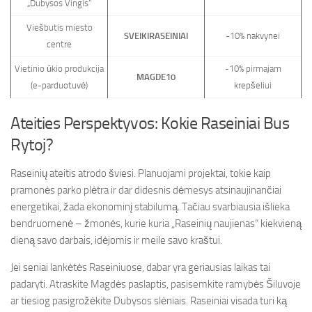
„Dubysos Vingis“
Viešbutis miesto
SVEIKIRASEINIAI
-10% nakvynei
centre
Vietinio ūkio produkcija
-10% pirmajam
MAGDE10
(e-parduotuvė)
krepšeliui
Ateities Perspektyvos: Kokie Raseiniai Bus
Rytoj?
Raseinių ateitis atrodo šviesi. Planuojami projektai, tokie kaip
pramonės parko plėtra ir dar didesnis dėmesys atsinaujinančiai
energetikai, žada ekonominį stabilumą. Tačiau svarbiausia išlieka
bendruomenė – žmonės, kurie kuria „Raseinių naujienas“ kiekvieną
dieną savo darbais, idėjomis ir meile savo kraštui.
Jei seniai lankėtės Raseiniuose, dabar yra geriausias laikas tai
padaryti. Atraskite Magdės paslaptis, pasisemkite ramybės Šiluvoje
ar tiesiog pasigrožėkite Dubysos slėniais. Raseiniai visada turi ką