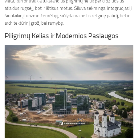
vieta, kuri pritraukia tūkstančius piligrimų ne tik per didžiuosius
atlaidus rugsėjį, bet ir ištisus metus. Šiluva sėkmingai integruojasi į
šiuolaikinį turizmo žemėlapį, siūlydama ne tik religinę patirtį, bet ir
architektūrinį grožį bei ramybę.
Piligrimų Kelias ir Modernios Paslaugos