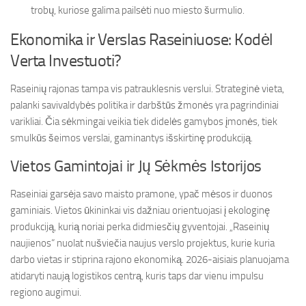
trobų, kuriose galima pailsėti nuo miesto šurmulio.
Ekonomika ir Verslas Raseiniuose: Kodėl
Verta Investuoti?
Raseinių rajonas tampa vis patrauklesnis verslui. Strateginė vieta,
palanki savivaldybės politika ir darbštūs žmonės yra pagrindiniai
varikliai. Čia sėkmingai veikia tiek didelės gamybos įmonės, tiek
smulkūs šeimos verslai, gaminantys išskirtinę produkciją.
Vietos Gamintojai ir Jų Sėkmės Istorijos
Raseiniai garsėja savo maisto pramone, ypač mėsos ir duonos
gaminiais. Vietos ūkininkai vis dažniau orientuojasi į ekologinę
produkciją, kurią noriai perka didmiesčių gyventojai. „Raseinių
naujienos“ nuolat nušviečia naujus verslo projektus, kurie kuria
darbo vietas ir stiprina rajono ekonomiką. 2026-aisiais planuojama
atidaryti naują logistikos centrą, kuris taps dar vienu impulsu
regiono augimui.