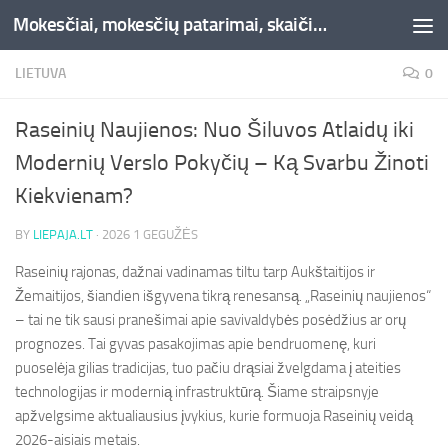
Mokesčiai, mokesčių patarimai, skaičiuoklės, straipsniai -Liepaja.lt
Skip to content
LIETUVA
0
Raseinių Naujienos: Nuo Šiluvos Atlaidų iki
Modernių Verslo Pokyčių – Ką Svarbu Žinoti
Kiekvienam?
BY
LIEPAJA.LT
·
2026 1 GEGUŽĖS
Raseinių rajonas, dažnai vadinamas tiltu tarp Aukštaitijos ir
Žemaitijos, šiandien išgyvena tikrą renesansą. „Raseinių naujienos“
– tai ne tik sausi pranešimai apie savivaldybės posėdžius ar orų
prognozes. Tai gyvas pasakojimas apie bendruomenę, kuri
puoselėja gilias tradicijas, tuo pačiu drąsiai žvelgdama į ateities
technologijas ir modernią infrastruktūrą. Šiame straipsnyje
apžvelgsime aktualiausius įvykius, kurie formuoja Raseinių veidą
2026-aisiais metais.