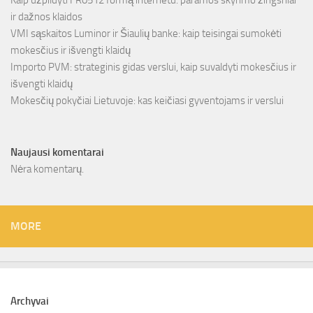
Kaip užpildyti FR0512 formą internetu: paramos skyrimo žingsniai
ir dažnos klaidos
VMI sąskaitos Luminor ir Šiaulių banke: kaip teisingai sumokėti
mokesčius ir išvengti klaidų
Importo PVM: strateginis gidas verslui, kaip suvaldyti mokesčius ir
išvengti klaidų
Mokesčių pokyčiai Lietuvoje: kas keičiasi gyventojams ir verslui
Naujausi komentarai
Nėra komentarų.
MORE
Archyvai