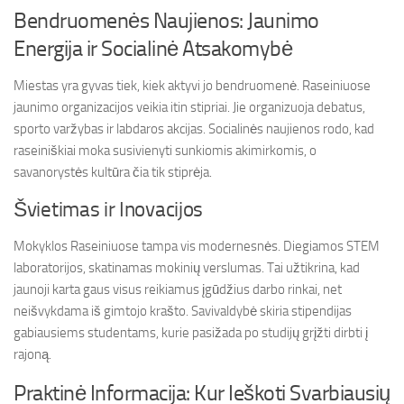
Bendruomenės Naujienos: Jaunimo
Energija ir Socialinė Atsakomybė
Miestas yra gyvas tiek, kiek aktyvi jo bendruomenė. Raseiniuose
jaunimo organizacijos veikia itin stipriai. Jie organizuoja debatus,
sporto varžybas ir labdaros akcijas. Socialinės naujienos rodo, kad
raseiniškiai moka susivienyti sunkiomis akimirkomis, o
savanorystės kultūra čia tik stiprėja.
Švietimas ir Inovacijos
Mokyklos Raseiniuose tampa vis modernesnės. Diegiamos STEM
laboratorijos, skatinamas mokinių verslumas. Tai užtikrina, kad
jaunoji karta gaus visus reikiamus įgūdžius darbo rinkai, net
neišvykdama iš gimtojo krašto. Savivaldybė skiria stipendijas
gabiausiems studentams, kurie pasižada po studijų grįžti dirbti į
rajoną.
Praktinė Informacija: Kur Ieškoti Svarbiausių