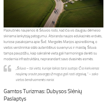
Paskutinės naujienos iš Šiluvos rodo, kad čia vis daugiau dėmesio
skiriama lankytojų patogumui. Atsiranda naujos edukacinės erdvės,
kuriose pasakojama apie Švč. Mergelės Marijos apsireiškimą, o
vietos verslininkai siūlo autentiškus suvenyrus ir maistą. Šiluva
tampa pavyzdžiu, kaip sakralinė vieta gali harmoningai derėti su
modernia infrastruktūra, neprarandant savo dvasinės esmės.
„Šiluva – tai vieta, kurioje laikas tarsi sustoja. Čia kiekvienas
naujienų sraute pavargęs žmogus gali rasti atgaivą,“ – sako
vietos bendruomenės nariai.
Gamtos Turizmas: Dubysos Slėnių
Paslaptys