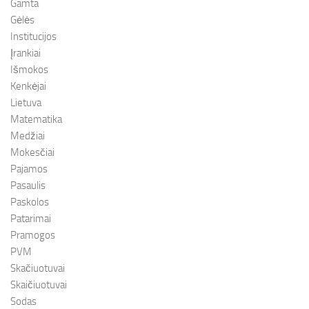
Gamta
Gėlės
Institucijos
Įrankiai
Išmokos
Kenkėjai
Lietuva
Matematika
Medžiai
Mokesčiai
Pajamos
Pasaulis
Paskolos
Patarimai
Pramogos
PVM
Skačiuotuvai
Skaičiuotuvai
Sodas