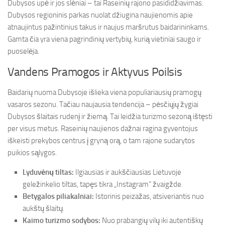
Dubysos upė ir jos slėniai – tai Raseinių rajono pasididžiavimas.
Dubysos regioninis parkas nuolat džiugina naujienomis apie
atnaujintus pažintinius takus ir naujus maršrutus baidarininkams.
Gamta čia yra viena pagrindinių vertybių, kurią vietiniai saugo ir
puoselėja.
Vandens Pramogos ir Aktyvus Poilsis
Baidarių nuoma Dubysoje išlieka viena populiariausių pramogų
vasaros sezonu. Tačiau naujausia tendencija – pėsčiųjų žygiai
Dubysos šlaitais rudenį ir žiemą. Tai leidžia turizmo sezoną ištęsti
per visus metus. Raseinių naujienos dažnai ragina gyventojus
iškeisti prekybos centrus į gryną orą, o tam rajone sudarytos
puikios sąlygos.
Lyduvėnų tiltas:
Ilgiausias ir aukščiausias Lietuvoje
geležinkelio tiltas, tapęs tikra „Instagram“ žvaigžde.
Betygalos piliakalniai:
Istorinis peizažas, atsiveriantis nuo
aukštų šlaitų.
Kaimo turizmo sodybos:
Nuo prabangių vilų iki autentiškų