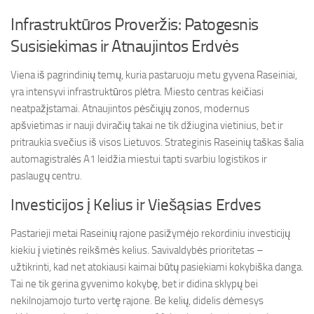
Infrastruktūros Proveržis: Patogesnis
Susisiekimas ir Atnaujintos Erdvės
Viena iš pagrindinių temų, kuria pastaruoju metu gyvena Raseiniai,
yra intensyvi infrastruktūros plėtra. Miesto centras keičiasi
neatpažįstamai. Atnaujintos pėsčiųjų zonos, modernus
apšvietimas ir nauji dviračių takai ne tik džiugina vietinius, bet ir
pritraukia svečius iš visos Lietuvos. Strateginis Raseinių taškas šalia
automagistralės A1 leidžia miestui tapti svarbiu logistikos ir
paslaugų centru.
Investicijos į Kelius ir Viešąsias Erdves
Pastarieji metai Raseinių rajone pasižymėjo rekordiniu investicijų
kiekiu į vietinės reikšmės kelius. Savivaldybės prioritetas –
užtikrinti, kad net atokiausi kaimai būtų pasiekiami kokybiška danga.
Tai ne tik gerina gyvenimo kokybę, bet ir didina sklypų bei
nekilnojamojo turto vertę rajone. Be kelių, didelis dėmesys