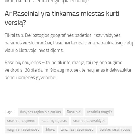
tikrinti kultūros centro renginių kalendoriuje.
Ar Raseiniai yra tinkamas miestas kurti
verslą?
Tikrai taip. Dėl patogios geografinės padėties ir savivaldybės
paramos verslo pradžiai, Raseiniai tampa viena patraukliausių vietų
vidurio Lietuvoje investicijoms.
Raseinių naujienos – tai ne tik informacija, tai regiono augimo
veidrodis. Būkite dalimi šio augimo, sekite naujienas ir dalyvaukite
bendruomenės gyvenime!
Tags:
dubysos regioninis parkas
Raseiniai
raseinių magdė
raseinių naujienos
raseinių rajonas
raseinių savivaldybė
renginiai raseiniuose
šiluva
turizmas raseiniuose
verslas raseiniuose