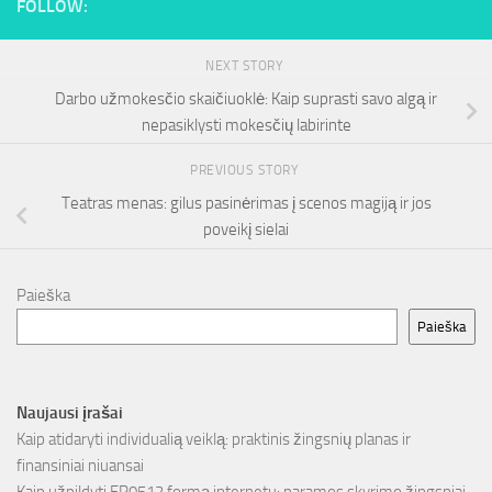
FOLLOW:
NEXT STORY
Darbo užmokesčio skaičiuoklė: Kaip suprasti savo algą ir
nepasiklysti mokesčių labirinte
PREVIOUS STORY
Teatras menas: gilus pasinėrimas į scenos magiją ir jos
poveikį sielai
Paieška
Paieška
Naujausi įrašai
Kaip atidaryti individualią veiklą: praktinis žingsnių planas ir
finansiniai niuansai