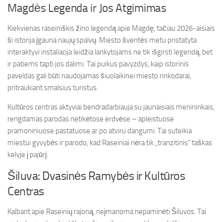
Magdės Legenda ir Jos Atgimimas
Kiekvienas raseiniškis žino legendą apie Magdę, tačiau 2026-aisiais
ši istorija įgauna naujų spalvų. Miesto šventės metu pristatyta
interaktyvi instaliacija leidžia lankytojams ne tik išgirsti legendą, bet
ir patiems tapti jos dalimi. Tai puikus pavyzdys, kaip istorinis
paveldas gali būti naudojamas šiuolaikinei miesto rinkodarai,
pritraukiant smalsius turistus.
Kultūros centras aktyviai bendradarbiauja su jaunaisiais menininkais,
rengdamas parodas netikėtose erdvėse – apleistuose
pramoniniuose pastatuose ar po atviru dangumi. Tai suteikia
miestui gyvybės ir parodo, kad Raseiniai nėra tik „tranzitinis“ taškas
kelyje į pajūrį.
Šiluva: Dvasinės Ramybės ir Kultūros
Centras
Kalbant apie Raseinių rajoną, neįmanoma nepaminėti Šiluvos. Tai