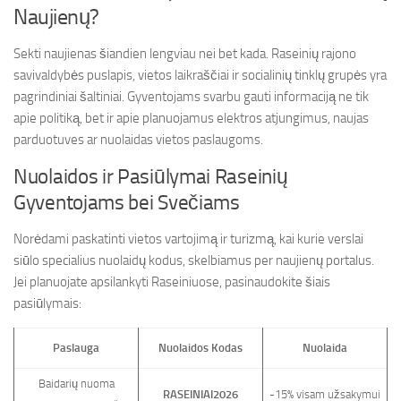
Naujienų?
Sekti naujienas šiandien lengviau nei bet kada. Raseinių rajono
savivaldybės puslapis, vietos laikraščiai ir socialinių tinklų grupės yra
pagrindiniai šaltiniai. Gyventojams svarbu gauti informaciją ne tik
apie politiką, bet ir apie planuojamus elektros atjungimus, naujas
parduotuves ar nuolaidas vietos paslaugoms.
Nuolaidos ir Pasiūlymai Raseinių
Gyventojams bei Svečiams
Norėdami paskatinti vietos vartojimą ir turizmą, kai kurie verslai
siūlo specialius nuolaidų kodus, skelbiamus per naujienų portalus.
Jei planuojate apsilankyti Raseiniuose, pasinaudokite šiais
pasiūlymais:
Paslauga
Nuolaidos Kodas
Nuolaida
Baidarių nuoma
RASEINIAI2026
-15% visam užsakymui