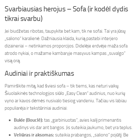
Svarbiausias herojus – Sofa (ir kodėl dydis
tikrai svarbu)
Jei biudžetas ribotas, taupykite bet kam, tik ne sofai. Tai yra jūsų
„saliono“ karalienė. Dažniausia klaida, kurią pastebi interjero
dizaineriai – netinkamos proporcijos. Didelėje erdvėje maža sofa
atrodo nykiai, o mažame kambaryje masyvus kampas „suvalgo“
visą orą.
Audiniai ir praktiškumas
Pamirškite mitą, kad šviesi sofa – tik tiems, kas neturi vaikų.
Šiuolaikinės technologijos siūlo „Easy Clean“ audinius, nuo kurių
vyno ar kavos dėmės nusivalo tiesiog vandeniu. Tačiau vis labiau
populiarėja ir tekstūriniai audiniai:
Bukle (Bouclé):
tas „garbiniuotas“, avies kailį primenantis
audinys vis dar ant bangos. Jis suteikia jaukumo, bet yra teplus.
Veliūras ir aksomas:
suteikia prabangos, „saliono“ pojūtį. Be