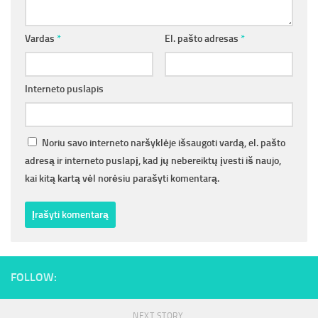
Vardas
*
El. pašto adresas
*
Interneto puslapis
Noriu savo interneto naršyklėje išsaugoti vardą, el. pašto
adresą ir interneto puslapį, kad jų nebereiktų įvesti iš naujo,
kai kitą kartą vėl norėsiu parašyti komentarą.
FOLLOW:
NEXT STORY