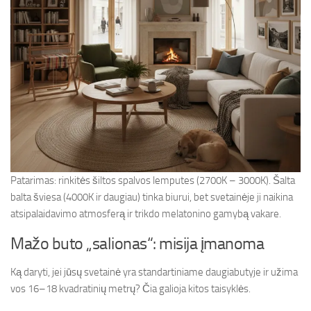
Patarimas: rinkitės šiltos spalvos lemputes (2700K – 3000K). Šalta
balta šviesa (4000K ir daugiau) tinka biurui, bet svetainėje ji naikina
atsipalaidavimo atmosferą ir trikdo melatonino gamybą vakare.
Mažo buto „salionas“: misija įmanoma
Ką daryti, jei jūsų svetainė yra standartiniame daugiabutyje ir užima
vos 16–18 kvadratinių metrų? Čia galioja kitos taisyklės.