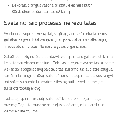
Dekoras:
brangūs vazonai ar statulėlės nėra būtini.
Kūrybiškumas čia svarbiau už kainą.
Svetainė kaip procesas, ne rezultatas
Svarbiausia suprasti vieną dalyką: jūsų „salionas“ niekada nebus
galutinai baigtas. Ir tai yra gerai. Jūsų poreikiai keisis, vaikai augs,
mados ateis ir praeis. Namai yra gyvas organizmas.
Galbūt po metų norėsite perdažyti vieną sieną, o gal pakeisti kilimą.
Leiskite sau eksperimentuoti. Tobulas interjeras yra ne tas, kuriame
viskas dera pagal spalvų paletę, o tas, kuriame jūs jaučiatės saugūs,
ramūs ir laimingi. Jei jūsų „salione“ norisi nusispirti batus, susirangyti
ant sofos su puodeliu arbatos ir tiesiog būti – sveikiname, jūs
sukūrėte tobulą erdvę.
Tad susigrąžinkime žodį „salionas“, bet suteikime jam naują
prasmę. Tegul tai būna ne muziejus svečiams, o jaukiausia vieta
Žemėje būtent jums.