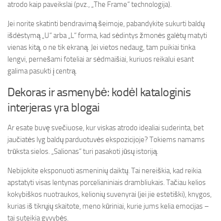
atrodo kaip paveikslai (pvz., „The Frame“ technologija).
Jei norite skatinti bendravimą šeimoje, pabandykite sukurti baldų
išdėstymą „U“ arba „L“ forma, kad sėdintys žmonės galėtų matyti
vienas kitą, o ne tik ekraną. Jei vietos nedaug, tam puikiai tinka
lengvi, pernešami foteliai ar sėdmaišiai, kuriuos reikalui esant
galima pasukti į centrą.
Dekoras ir asmenybė: kodėl kataloginis
interjeras yra blogai
Ar esate buvę svečiuose, kur viskas atrodo idealiai suderinta, bet
jaučiatės lyg baldų parduotuvės ekspozicijoje? Tokiems namams
trūksta sielos. „Salionas“ turi pasakoti jūsų istoriją.
Nebijokite eksponuoti asmeninių daiktų. Tai nereiškia, kad reikia
apstatyti visas lentynas porcelianiniais drambliukais. Tačiau kelios
kokybiškos nuotraukos, kelionių suvenyrai (jei jie estetiški), knygos,
kurias iš tikrųjų skaitote, meno kūriniai, kurie jums kelia emocijas –
tai suteikia gyvybės.