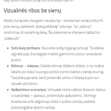
kaip atskirti poilsio zoną nuo kulinarijos cecho?
Vizualinės ribos be sienų
Klaida, kurią daro daugelis naujakurių – bandymas viską sustumti
prie sienų, paliekant „šokių aikštelę“ viduryje. Tai „saliono“
sindromas iš sovietinių laikų. Šiuolaikiniame interjere baldai turi
„kvėpuoti“.
Sofa kaip pertvara.
Nusukite sofą nugarą į virtuvę. Tai aiškiai
signalizuoja: čia baigiasi maisto gaminimo zona ir prasideda
poilsis.
Kilimas – inkaras.
Didelis kilimas (būtent didelis, o ne mažas
takelis po stalu) sujungia poilsio zonos baldus į vieną visumą.
Taisyklė paprasta: bent priekinės sofos ir fotelių kojos turi
stovėti ant kilimo.
Apšvietimo scenarijai.
Virtuvėje reikia ryškios šviesos darbui,
o svetainėje – jaukaus, pritemdyto apšvietimo. Skirtingi
šviestuvai virš valgomojo stalo ir poilsio zonoje padeda
psichologiškai atskirti veiklas.