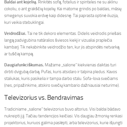
Baldai ant kojelių.
Rinkitės sofą, fotelius ir spinteles ne su aklinu
cokoliu, o ant grakščių kojelių. Kai matome grindis po baldais, mūsų
smegenys suvokia erdvę kaip didesnę. Tai paprasta optinė iliuzija,
kuri veikia stebuklingai.
Veidrodžiai.
Tai ne tik dekoro elementas. Didelis veidrodis priešais
langą padvigubina natūralios šviesos kiekį ir vizualiai praplečia
kambarį. Tik nekabinkite veidrodžio ten, kur jis atspindės netvarką
ar tuščią kampą.
Daugiafunkciškumas.
Mažame „salione“ kiekvienas daiktas turi
dirbti dvigubą darbą. Pufas, kuris atsidaro ir talpina pledus. Kavos
staliukas, kuris pasikelia ir tampa darbo stalu. Sofa-lova svečiams
(nes, pripažinkime, atskiro svečių kambario dažniausiai neturime).
Televizorius vs. Bendravimas
Tradiciniame „salione“ televizorius buvo altorius. Visi baldai būdavo
nukreipti į jį. Tačiau tendencijos keičiasi. Vis daugiau žmonių renkasi
projektorius, kuriuos galima paslėpti, arba televizorius, kurie išjungti