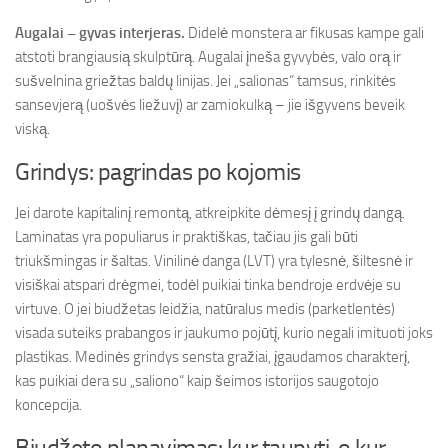
Augalai – gyvas interjeras.
Didelė monstera ar fikusas kampe gali
atstoti brangiausią skulptūrą. Augalai įneša gyvybės, valo orą ir
sušvelnina griežtas baldų linijas. Jei „salionas“ tamsus, rinkitės
sansevjerą (uošvės liežuvį) ar zamiokulką – jie išgyvens beveik
viską.
Grindys: pagrindas po kojomis
Jei darote kapitalinį remontą, atkreipkite dėmesį į grindų dangą.
Laminatas yra populiarus ir praktiškas, tačiau jis gali būti
triukšmingas ir šaltas. Vinilinė danga (LVT) yra tylesnė, šiltesnė ir
visiškai atspari drėgmei, todėl puikiai tinka bendroje erdvėje su
virtuve. O jei biudžetas leidžia, natūralus medis (parketlentės)
visada suteiks prabangos ir jaukumo pojūtį, kurio negali imituoti joks
plastikas. Medinės grindys sensta gražiai, įgaudamos charakterį,
kas puikiai dera su „saliono“ kaip šeimos istorijos saugotojo
koncepcija.
Biudžeto planavimas: kur taupyti, o kur