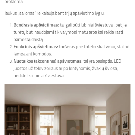
problema.
Jaukus „salionas“ reikalauja bent trijų apšvietimo lygių:
Bendrasis apšvietimas:
tai gali būti lubiniai šviestuvai, bet jie
turėtų būti naudojami tik valymosi metu arba kai reikia rasti
pamestą daiktą.
Funkcinis apšvietimas:
toršeras prie fotelio skaitymui, stalinė
lempa ant komodos.
Nuotaikos (akcentinis) apšvietimas:
tai yra paslaptis. LED
juostos už televizoriaus ar po lentynomis, žvakių šviesa,
nedideli sieniniai šviestuvai.