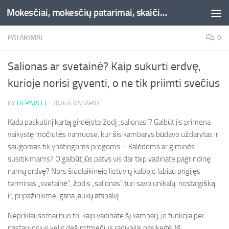
Mokesčiai, mokesčių patarimai, skaičiuoklės, straipsniai -Liepaja.lt
Skip to content
PATARIMAI
0
Salionas ar svetainė? Kaip sukurti erdvę,
kurioje norisi gyventi, o ne tik priimti svečius
BY
LIEPAJA.LT
·
2026 6 VASARIO
Kada paskutinį kartą girdėjote žodį „salionas“? Galbūt jis primena
vaikystę močiutės namuose, kur šis kambarys būdavo uždarytas ir
saugomas tik ypatingoms progoms – Kalėdoms ar giminės
susitikimams? O galbūt jūs patys vis dar taip vadinate pagrindinę
namų erdvę? Nors šiuolaikinėje lietuvių kalboje labiau prigijęs
terminas „svetainė“, žodis „salionas“ turi savo unikalų, nostalgišką
ir, pripažinkime, gana jaukų atspalvį.
Nepriklausomai nuo to, kaip vadinate šį kambarį, jo funkcija per
pastaruosius kelis dešimtmečius radikaliai pasikeitė. Iš