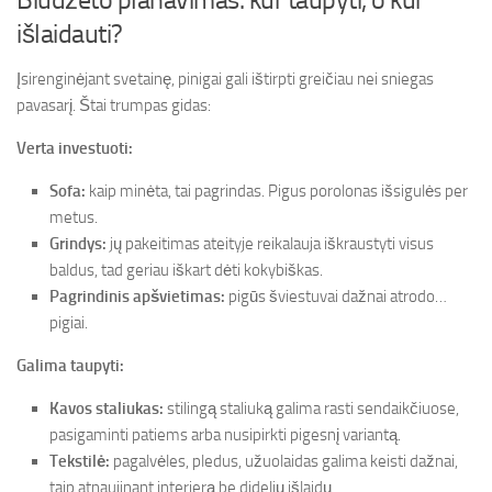
išlaidauti?
Įsirenginėjant svetainę, pinigai gali ištirpti greičiau nei sniegas
pavasarį. Štai trumpas gidas:
Verta investuoti:
Sofa:
kaip minėta, tai pagrindas. Pigus porolonas išsigulės per
metus.
Grindys:
jų pakeitimas ateityje reikalauja iškraustyti visus
baldus, tad geriau iškart dėti kokybiškas.
Pagrindinis apšvietimas:
pigūs šviestuvai dažnai atrodo…
pigiai.
Galima taupyti:
Kavos staliukas:
stilingą staliuką galima rasti sendaikčiuose,
pasigaminti patiems arba nusipirkti pigesnį variantą.
Tekstilė:
pagalvėles, pledus, užuolaidas galima keisti dažnai,
taip atnaujinant interjerą be didelių išlaidų.