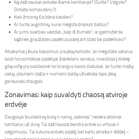
Ką dažniausiai veikiate šiame kambaryje? (Gulite? Valgote?
Dirbate kompiuteriu?)
Kiek žmonių čia būna kasdien?
Ar turite augintinių, kurie mėgsta draskyti baldus?
Ar jums svarbiau vaizdas „kaip iš žurnalo“, ar galimybė be
sąžinės graužaties padėti puodelį ant stalo be padėkliuko?
Atsakymai į šiuos klausimus yra jūsų kelrodis. Jei mėgstate vakarus
leisti horizontalioje padėtyje žiūrėdami serialus, investicija į didelę,
gilią sofą yra svarbesnė nei brangus kavos staliukas. Jei turite mažų
vaikų, plaunami dažai ir nuimami baldų užvalkalai taps jūsų
geriausiais draugais.
Zonavimas: kaip suvaldyti chaosą atviroje
erdvėje
Daugelyje šiuolaikinių butų ir namų „salionas“ nebėra atskiras
kambarys už durų. Tai dažniausiai bendra erdvė su virtuve ir
valgomuoju. Tai sukuria erdvės pojūtį, bet kartu atneša ir iššūkį –