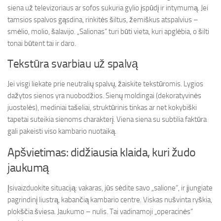
siena už televizoriaus ar sofos sukuria gylio įspūdį ir intymumą. Jei
tamsios spalvos gąsdina, rinkitės šiltus, žemiškus atspalvius –
smėlio, molio, šalavijo. „Salionas“ turi būti vieta, kuri apglėbia, o šilti
tonai būtent tai ir daro.
Tekstūra svarbiau už spalvą
Jei visgi liekate prie neutralių spalvų, žaiskite tekstūromis. Lygios
dažytos sienos yra nuobodžios. Sienų moldingai (dekoratyvinės
juostelės), mediniai tašeliai, struktūrinis tinkas ar net kokybiški
tapetai suteikia sienoms charakterį. Viena siena su subtilia faktūra
gali pakeisti viso kambario nuotaiką.
Apšvietimas: didžiausia klaida, kuri žudo
jaukumą
Įsivaizduokite situaciją: vakaras, jūs sėdite savo „salione“, ir įjungiate
pagrindinį liustrą, kabančią kambario centre. Viskas nušvinta ryškia,
plokščia šviesa. Jaukumo – nulis. Tai vadinamoji „operacinės“