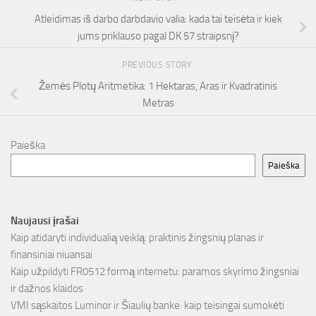
Atleidimas iš darbo darbdavio valia: kada tai teisėta ir kiek
jums priklauso pagal DK 57 straipsnį?
PREVIOUS STORY
Žemės Plotų Aritmetika: 1 Hektaras, Aras ir Kvadratinis
Metras
Paieška
Paieška
Naujausi įrašai
Kaip atidaryti individualią veiklą: praktinis žingsnių planas ir
finansiniai niuansai
Kaip užpildyti FR0512 formą internetu: paramos skyrimo žingsniai
ir dažnos klaidos
VMI sąskaitos Luminor ir Šiaulių banke: kaip teisingai sumokėti