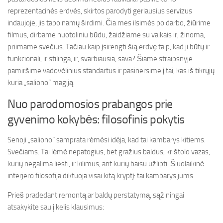
reprezentacinės erdvės, skirtos parodyti geriausius servizus
indaujoje, jis tapo namų širdimi. Čia mes ilsimės po darbo, žiūrime
filmus, dirbame nuotoliniu būdu, žaidžiame su vaikais ir, žinoma,
priimame svečius. Tačiau kaip įsirengti šią erdvę taip, kad ji būtų ir
funkcionali, ir stilinga, ir, svarbiausia, sava? Šiame straipsnyje
pamiršime vadovėlinius standartus ir pasinersime į tai, kas iš tikrųjų
kuria „saliono“ magiją.
Nuo parodomosios prabangos prie
gyvenimo kokybės: filosofinis pokytis
Senoji „saliono“ samprata rėmėsi idėja, kad tai kambarys kitiems.
Svečiams. Tai lėmė nepatogius, bet gražius baldus, krištolo vazas,
kurių negalima liesti, ir kilimus, ant kurių baisu užlipti. Šiuolaikinė
interjero filosofija diktuoja visai kitą kryptį: tai kambarys jums.
Prieš pradedant remontą ar baldų perstatymą, sąžiningai
atsakykite sau į kelis klausimus: