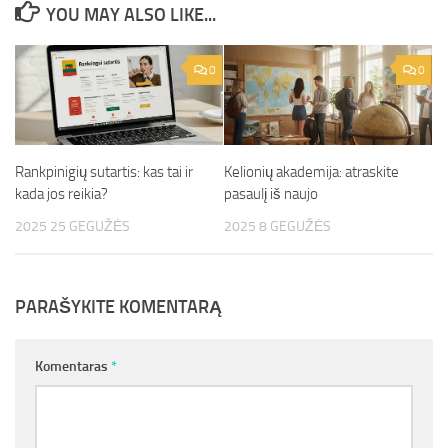
YOU MAY ALSO LIKE...
0
0
Rankpinigių sutartis: kas tai ir
Kelionių akademija: atraskite
kada jos reikia?
pasaulį iš naujo
2025 25 GEGUŽĖS
2025 8 GEGUŽĖS
PARAŠYKITE KOMENTARĄ
Komentaras
*