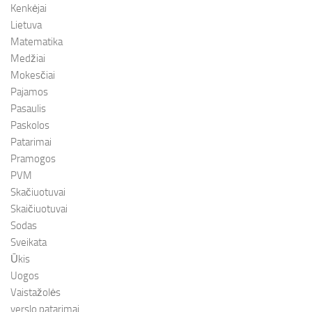
Kenkėjai
Lietuva
Matematika
Medžiai
Mokesčiai
Pajamos
Pasaulis
Paskolos
Patarimai
Pramogos
PVM
Skačiuotuvai
Skaičiuotuvai
Sodas
Sveikata
Ūkis
Uogos
Vaistažolės
verslo patarimai