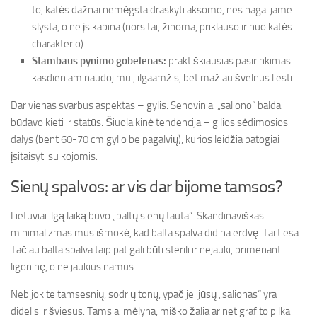
to, katės dažnai nemėgsta draskyti aksomo, nes nagai jame
slysta, o ne įsikabina (nors tai, žinoma, priklauso ir nuo katės
charakterio).
Stambaus pynimo gobelenas:
praktiškiausias pasirinkimas
kasdieniam naudojimui, ilgaamžis, bet mažiau švelnus liesti.
Dar vienas svarbus aspektas – gylis. Senoviniai „saliono“ baldai
būdavo kieti ir statūs. Šiuolaikinė tendencija – gilios sėdimosios
dalys (bent 60-70 cm gylio be pagalvių), kurios leidžia patogiai
įsitaisyti su kojomis.
Sienų spalvos: ar vis dar bijome tamsos?
Lietuviai ilgą laiką buvo „baltų sienų tauta“. Skandinaviškas
minimalizmas mus išmokė, kad balta spalva didina erdvę. Tai tiesa.
Tačiau balta spalva taip pat gali būti sterili ir nejauki, primenanti
ligoninę, o ne jaukius namus.
Nebijokite tamsesnių, sodrių tonų, ypač jei jūsų „salionas“ yra
didelis ir šviesus. Tamsiai mėlyna, miško žalia ar net grafito pilka