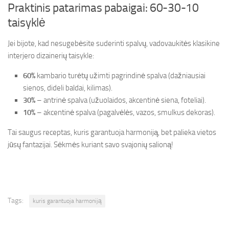
Praktinis patarimas pabaigai: 60-30-10
taisyklė
Jei bijote, kad nesugebėsite suderinti spalvų, vadovaukitės klasikine
interjero dizainerių taisykle:
60%
kambario turėtų užimti pagrindinė spalva (dažniausiai
sienos, dideli baldai, kilimas).
30%
– antrinė spalva (užuolaidos, akcentinė siena, foteliai).
10%
– akcentinė spalva (pagalvėlės, vazos, smulkus dekoras).
Tai saugus receptas, kuris garantuoja harmoniją, bet palieka vietos
jūsų fantazijai. Sėkmės kuriant savo svajonių salioną!
Tags:
kuris garantuoja harmoniją