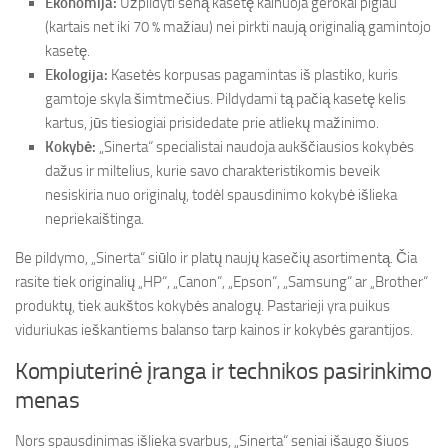
Ekonomija:
Užpildyti seną kasetę kainuoja gerokai pigiau
(kartais net iki 70 % mažiau) nei pirkti naują originalią gamintojo
kasetę.
Ekologija:
Kasetės korpusas pagamintas iš plastiko, kuris
gamtoje skyla šimtmečius. Pildydami tą pačią kasetę kelis
kartus, jūs tiesiogiai prisidedate prie atliekų mažinimo.
Kokybė:
„Sinerta“ specialistai naudoja aukščiausios kokybės
dažus ir miltelius, kurie savo charakteristikomis beveik
nesiskiria nuo originalų, todėl spausdinimo kokybė išlieka
nepriekaištinga.
Be pildymo, „Sinerta“ siūlo ir platų naujų kasečių asortimentą. Čia
rasite tiek originalių „HP“, „Canon“, „Epson“, „Samsung“ ar „Brother“
produktų, tiek aukštos kokybės analogų. Pastarieji yra puikus
viduriukas ieškantiems balanso tarp kainos ir kokybės garantijos.
Kompiuterinė įranga ir technikos pasirinkimo
menas
Nors spausdinimas išlieka svarbus, „Sinerta“ seniai išaugo šiuos