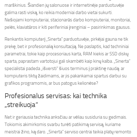
marškinius. Šiandien jų salonuose ir internetinėje parduotuvėje
galima rasti viską, ko reikia moderniai darbo vietai sukurti.
Nešiojami kompiuteriai, stacionarūs darbo kompiuteriai, monitoriai,
pelės, klaviatūros ir kiti periferiniai įrenginiai – pasirinkimas gausus.
Renkantis kompiuterį „Sinerta“ parduotuvėje, pirkėjai gauna ne tik
prekę, bet ir profesionalią konsultaciją. Ne paslaptis, kad techniniai
parametrai, tokie kaip procesoriaus karta, RAM kiekis ar SSD diskų
sparta, paprastam vartotojui gali skambėti kaip kinų kalba. „Sinerta“
specialistai padeda „išversti“ šiuos terminus į praktinę naudą: ar
kompiuteris tiktų žaidimams, ar jis pakankamai spartus darbui su
grafikos programomis, ar bus patogus kelionėse?
Profesionalus servisas: kai technika
„streikuoja“
Net ir geriausia technika anksčiau ar vėliau susiduria su gedimais.
Tokiomis akimirkomis svarbu turėti patikimą servisą, kuriame
meistrai žino, ką daro. „Sinerta“ serviso centrai teikia platų remonto