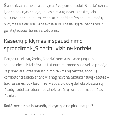
Šiame išsamiame straipsnyje apžvelgsime, kodėl „Sinerta“ užima
lyderio pozicijas rinkoje, kokias paslaugas verta rinktis, kaip
sutaupyti perkant biuro techniką ir kodėl profesionalus kasečių
pildymas vis dar yra viena aktualiausių paslaugų taupantiems ir
gamtą tausojantiems vartotojams.
Kasečių pildymas ir spausdinimo
sprendimai: „Sinerta“ vizitinė kortelė
Daugeliui lietuvių žodis „Sinerta“ pirmiausia asocijuojasi su
spausdinimu. Ir tai nėra atsitiktinumas. Įmonė savo veiklą pradėjo
kaip specializuotas spausdinimo reikmenų centras, todėl jų
kompetencija šioje srityje yra neginčytina. Spausdintuvų kasetės –
tiek rašalinės, tiek lazerinės – sudaro didelę dalį eksploatacinių
išlaidų, todėl vartotojai nuolat ieško būdų, kaip optimizuoti šias
išlaidas.
Kodėl verta rinktis kasečių pildymą, o ne pirkti naujas?