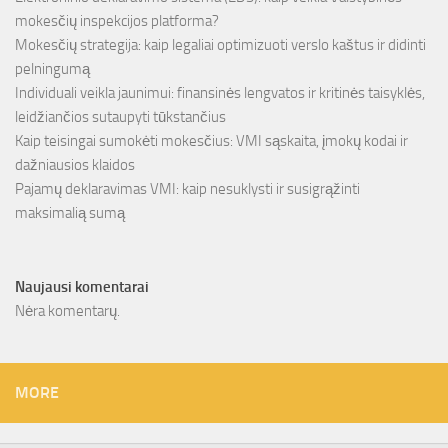
mokesčių inspekcijos platforma?
Mokesčių strategija: kaip legaliai optimizuoti verslo kaštus ir didinti
pelningumą
Individuali veikla jaunimui: finansinės lengvatos ir kritinės taisyklės,
leidžiančios sutaupyti tūkstančius
Kaip teisingai sumokėti mokesčius: VMI sąskaita, įmokų kodai ir
dažniausios klaidos
Pajamų deklaravimas VMI: kaip nesuklysti ir susigrąžinti
maksimalią sumą
Naujausi komentarai
Nėra komentarų.
MORE