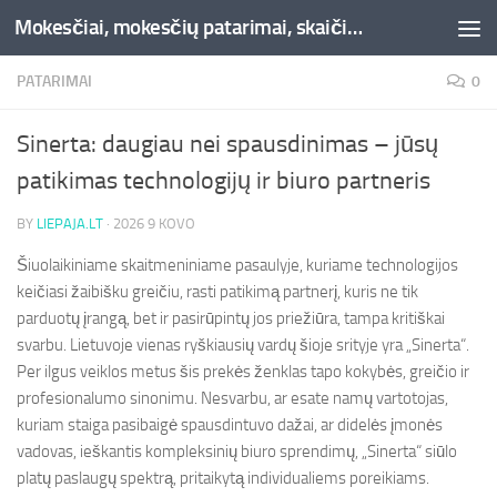
Mokesčiai, mokesčių patarimai, skaičiuoklės, straipsniai -Liepaja.lt
Skip to content
PATARIMAI
0
Sinerta: daugiau nei spausdinimas – jūsų
patikimas technologijų ir biuro partneris
BY
LIEPAJA.LT
·
2026 9 KOVO
Šiuolaikiniame skaitmeniniame pasaulyje, kuriame technologijos
keičiasi žaibišku greičiu, rasti patikimą partnerį, kuris ne tik
parduotų įrangą, bet ir pasirūpintų jos priežiūra, tampa kritiškai
svarbu. Lietuvoje vienas ryškiausių vardų šioje srityje yra „Sinerta“.
Per ilgus veiklos metus šis prekės ženklas tapo kokybės, greičio ir
profesionalumo sinonimu. Nesvarbu, ar esate namų vartotojas,
kuriam staiga pasibaigė spausdintuvo dažai, ar didelės įmonės
vadovas, ieškantis kompleksinių biuro sprendimų, „Sinerta“ siūlo
platų paslaugų spektrą, pritaikytą individualiems poreikiams.