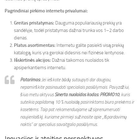
Pagrindiniai pirkimo internetu privalumai:
Greitas pristatymas:
Dauguma populiariausių prekių yra
sandėlyje, todėl pristatymas dažnai trunka vos 1–2 darbo
dienas.
Platus asortimentas:
Internetu galite pasiekti visą prekių
katalogą, kuris yra gerokai didesnis nei fizinėse lentynose.
Išskirtinės akcijos:
Dažnai taikomos nuolaidos tik
apsiperkantiems internetu.
Patarimas:
Jei ieškote būdų sutaupyti dar daugiau,
nepamirškite pasinaudoti specialiais pasiūlymais. Pavyzdžiui,
šiuo metu aktyvus
Sinerta nuolaidos kodas: PROMO10
, kuris
suteikia papildomą 10 % nuolaidą pasirinktoms biuro prekėms ir
kasetėms. Taip pat rekomenduojame užsiprenumeruoti
naujienlaiškį, kuriame pirmieji sužinosite apie „Išpardavimų
naktis“ ar specialius savaitgalio pasiūlymus.
Inovacijos ir ateities perspektyvos