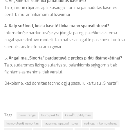
3. Ar „Sinerta“ surenka panaudotas kasetes?
Taip, įmonė rūpinasi aplinkosauga ir priima panaudotas kasetes
perdirbimui ar tinkamam utilizavimui.
4. Kaip sužinoti, kokia kasetė tinka mano spausdintuvui?
Internetinėje parduotuvėje yra įdiegta patogi paieškos sistema
pagal spausdintuvo modelį. Taip pat visada galite pasikonsultuoti su
specialistais telefonu arba gyvai.
5. Ar galima „Sinerta“ parduotuvėje prekes pirkti išsimokėtinai?
Taip, sudaromos lizingo sutartys su palankiomis sąlygomis tiek
fiziniams asmenims, tiek verslui.
Dėkojame, kad domitės technologijų pasauliu kartu su „Sinerta“!
Tags:
biuro įranga
biuro prekės
kasečių pildymas
kompiuterių remontas
lazeriniai spausdintuvai
nešiojami kompiuteriai