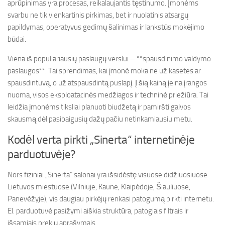
aprūpinimas yra procesas, reikalaujantis tęstinumo. Įmonėms
svarbu ne tik vienkartinis pirkimas, bet ir nuolatinis atsargų
papildymas, operatyvus gedimų šalinimas ir lankstūs mokėjimo
būdai.
Viena iš populiariausių paslaugų verslui – **spausdinimo valdymo
paslaugos**. Tai sprendimas, kai įmonė moka ne už kasetes ar
spausdintuvą, o už atspausdintą puslapį. Į šią kainą įeina įrangos
nuoma, visos eksploatacinės medžiagos ir techninė priežiūra. Tai
leidžia įmonėms tiksliai planuoti biudžetą ir pamiršti galvos
skausmą dėl pasibaigusių dažų pačiu netinkamiausiu metu.
Kodėl verta pirkti „Sinerta“ internetinėje
parduotuvėje?
Nors fiziniai „Sinerta“ salonai yra išsidėstę visuose didžiuosiuose
Lietuvos miestuose (Vilniuje, Kaune, Klaipėdoje, Šiauliuose,
Panevėžyje), vis daugiau pirkėjų renkasi patogumą pirkti internetu.
El. parduotuvė pasižymi aiškia struktūra, patogiais filtrais ir
išsamiais prekių aprašymais.