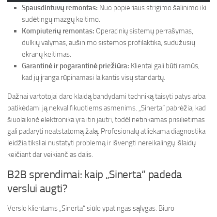
Spausdintuvų remontas:
Nuo popieriaus strigimo šalinimo iki
sudėtingų mazgų keitimo.
Kompiuterių remontas:
Operacinių sistemų perrašymas,
dulkių valymas, aušinimo sistemos profilaktika, sudužusių
ekranų keitimas.
Garantinė ir pogarantinė priežiūra:
Klientai gali būti ramūs,
kad jų įranga rūpinamasi laikantis visų standartų.
Dažnai vartotojai daro klaidą bandydami techniką taisyti patys arba
patikėdami ją nekvalifikuotiems asmenims. „Sinerta“ pabrėžia, kad
šiuolaikinė elektronika yra itin jautri, todėl netinkamas prisilietimas
gali padaryti neatstatomą žalą. Profesionalų atliekama diagnostika
leidžia tiksliai nustatyti problemą ir išvengti nereikalingų išlaidų
keičiant dar veikiančias dalis.
B2B sprendimai: kaip „Sinerta“ padeda
verslui augti?
Verslo klientams „Sinerta“ siūlo ypatingas sąlygas. Biuro