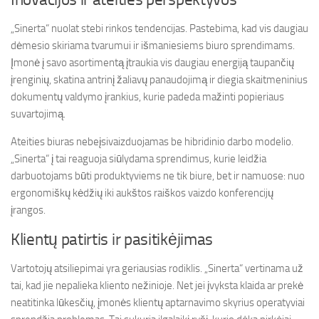
„Sinerta“ nuolat stebi rinkos tendencijas. Pastebima, kad vis daugiau
dėmesio skiriama tvarumui ir išmaniesiems biuro sprendimams.
Įmonė į savo asortimentą įtraukia vis daugiau energiją taupančių
įrenginių, skatina antrinį žaliavų panaudojimą ir diegia skaitmeninius
dokumentų valdymo įrankius, kurie padeda mažinti popieriaus
suvartojimą.
Ateities biuras nebeįsivaizduojamas be hibridinio darbo modelio.
„Sinerta“ į tai reaguoja siūlydama sprendimus, kurie leidžia
darbuotojams būti produktyviems ne tik biure, bet ir namuose: nuo
ergonomiškų kėdžių iki aukštos raiškos vaizdo konferencijų
įrangos.
Klientų patirtis ir pasitikėjimas
Vartotojų atsiliepimai yra geriausias rodiklis. „Sinerta“ vertinama už
tai, kad jie nepalieka kliento nežinioje. Net jei įvyksta klaida ar prekė
neatitinka lūkesčių, įmonės klientų aptarnavimo skyrius operatyviai