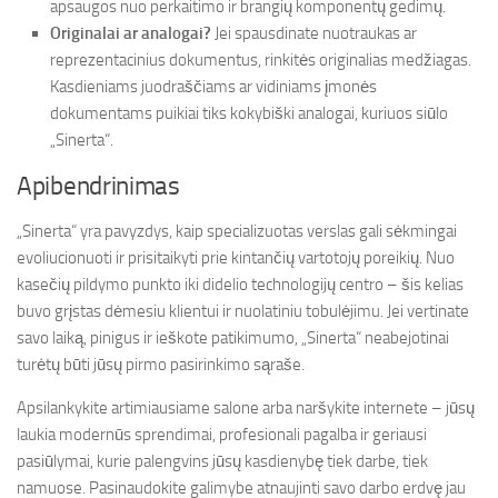
apsaugos nuo perkaitimo ir brangių komponentų gedimų.
Originalai ar analogai?
Jei spausdinate nuotraukas ar
reprezentacinius dokumentus, rinkitės originalias medžiagas.
Kasdieniams juodraščiams ar vidiniams įmonės
dokumentams puikiai tiks kokybiški analogai, kuriuos siūlo
„Sinerta“.
Apibendrinimas
„Sinerta“ yra pavyzdys, kaip specializuotas verslas gali sėkmingai
evoliucionuoti ir prisitaikyti prie kintančių vartotojų poreikių. Nuo
kasečių pildymo punkto iki didelio technologijų centro – šis kelias
buvo grįstas dėmesiu klientui ir nuolatiniu tobulėjimu. Jei vertinate
savo laiką, pinigus ir ieškote patikimumo, „Sinerta“ neabejotinai
turėtų būti jūsų pirmo pasirinkimo sąraše.
Apsilankykite artimiausiame salone arba naršykite internete – jūsų
laukia modernūs sprendimai, profesionali pagalba ir geriausi
pasiūlymai, kurie palengvins jūsų kasdienybę tiek darbe, tiek
namuose. Pasinaudokite galimybe atnaujinti savo darbo erdvę jau