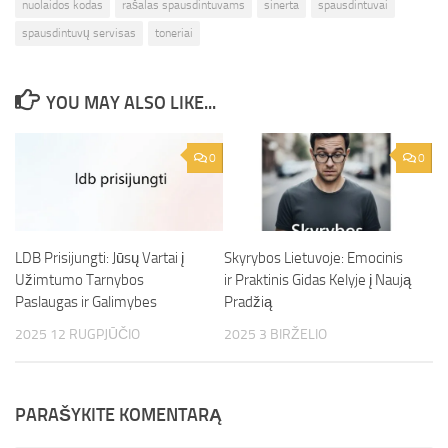
nuolaidos kodas
rašalas spausdintuvams
sinerta
spausdintuvai
spausdintuvų servisas
toneriai
YOU MAY ALSO LIKE...
0
0
LDB Prisijungti: Jūsų Vartai į
Skyrybos Lietuvoje: Emocinis
Užimtumo Tarnybos
ir Praktinis Gidas Kelyje į Naują
Paslaugas ir Galimybes
Pradžią
2025 12 RUGPJŪČIO
2025 3 BIRŽELIO
PARAŠYKITE KOMENTARĄ