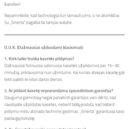
šiandien!
Nepamirškite, kad technologija turi tarnauti jums, o ne atvirkščiai.
Su „Sinerta“ pagalba tai tampa realybe.
D.U.K. (Dažniausiai užduodami klausimai):
1. Kiek laiko trunka kasetės pildymas?
Dažniausiai fiziniuose salonuose kasetės užpildomos per 15–30
minučių, priklausomai nuo užimtumo. Kai kuriais atvejais kasetę gali
tekti palikti iki kitos darbo dienos.
2. Ar pildant kasetę neprarandama spausdintuvo garantija?
Dauguma gamintojų negali panaikinti garantijos vien dėl to, kad
naudojate užpildytas kasetes, nebent būtų įrodyta, kad būtent
pildymo metu atsirado techninis gedimas. „Sinerta“ garantuoja savo
paslaugų kokybę.