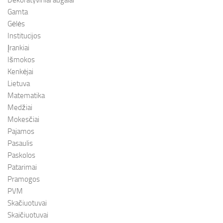
Dekoratyviniai augalai
Gamta
Gėlės
Institucijos
Įrankiai
Išmokos
Kenkėjai
Lietuva
Matematika
Medžiai
Mokesčiai
Pajamos
Pasaulis
Paskolos
Patarimai
Pramogos
PVM
Skačiuotuvai
Skaičiuotuvai