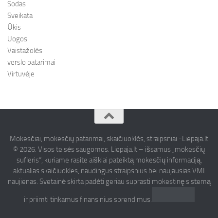
Sodas
Sveikata
Ūkis
Uogos
Vaistažolės
verslo patarimai
Virtuvėje
Mokesčiai, mokesčių patarimai, skaičiuoklės, straipsniai -Liepaja.lt
© 2026. Visos teisės saugomos. Liepaja.lt – išsamus „mokesčių
sufleris“, kuriame rasite aiškiai pateiktą mokesčių informaciją,
aktualias skaičiuokles, naudingus straipsnius bei naujausias VMI
naujienas. Svetainė skirta padėti geriau suprasti mokestinę sistemą
ir priimti tinkamus finansinius sprendimus.