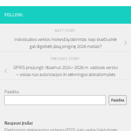
FOLLOW:
NEXT STORY
Individualios veiklos mokesčių labirintas: kaip skaičiuoklė
gali išgelbėti jūsų piniginę 2026 metais?
PREVIOUS STORY
GPAIS prisijungti: Išsamus 2024–2026 m. vadovas verslui
– viskas nuo autorizacijos iki sėkmingos atskaitomybės
Paieška
Paieška
Naujausi įrašai
Elektroninio deklaravimo sistema (EDS): kaip veikia Valstybinės