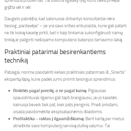
sprendžia problemas. Tai sukuria ilgalaikį ryšį, kurio dėka pirkėjai
grįžta vėl ir vėl.
Daugelis pabrėžia, kad salonuose dirbantys konsultantai nėra
tiesiog „pardavėjai“ – jie yra savo srities entuziastai, kurie gali patarti
ne tik kokią kasetę pirkti, bet ir kaip tinkamai sukonfigūruoti namų
tinklą ar pailginti nešiojamo kompiuterio baterijos tarnavimo laiką.
Praktiniai patarimai besirenkantiems
techniką
Pabaigai, norime pasidalinti keliais praktiniais patarimais iš „Sinerta“
ekspertų lūpų, kurie padės jums priimti teisingus sprendimus:
Rinkitės pagal poreikį, o ne pagal kainą:
Pigiausias
spausdintuvas ilgainiui gali tapti brangiausiu, jei jo kasetės
kainuoja beveik tiek pat, kiek pats įrenginis. Prieš pirkdami,
visada pasidomėkite eksploatacinėmis išlaidomis.
Profilaktika – raktas į ilgaamžiškumą:
Bent kartą per metus
atneškite savo kompiuterį į servisą dulkių valymui. Tai