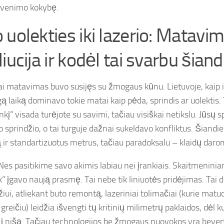
yvenimo kokybę.
 uolekties iki lazerio: Matavi
iucija ir kodėl tai svarbu šian
kai matavimas buvo susijęs su žmogaus kūnu. Lietuvoje, kaip i
lgą laiką dominavo tokie matai kaip pėda, sprindis ar uolektis.
nkį“ visada turėjote su savimi, tačiau visiškai netikslu. Jūsų s
 sprindžio, o tai turguje dažnai sukeldavo konfliktus. Šiandi
 ir standartizuotus metrus, tačiau paradoksalu – klaidų dar
Nes pasitikime savo akimis labiau nei įrankiais. Skaitmenini
“ įgavo naują prasmę. Tai nebe tik liniuotės pridėjimas. Tai
iui, atliekant buto remontą, lazeriniai tolimačiai (kurie mat
greičiu) leidžia išvengti tų kritinių milimetrų paklaidos, dėl k
 į nišą. Tačiau technologijos be žmogaus nuovokos yra bevert