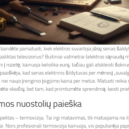
 bandėte pamatuoti, kiek elektros suvartoja jūsų senas šald
aliktas televizorius? Buitiniai vatmetrai (elektros sąnaudų m
i į rozetę, kainuoja keliolika eurų, tačiau gali atskleisti šokir
paaiškėja, kad senas elektrinis šildytuvas per mėnesį „suval
 nei naujo įrenginio įsigijimo kaina per metus. Matuoti reikia 
ėte skaičių, bet tam, kad priimtumėte sprendimą: keisti priet
mos nuostolių paieška
spektas – termovizija. Tai irgi matavimas, tik matuojama ne i
i. Nors profesionali termovizija kainuoja, vis populiarėja pap