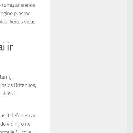
o rėmą ar sienos
esiogine prasme
aklai keitus visus
 ir
stemų.
osios Britanijos,
uoklės ir
us, telefonus) ar
do vidinį, o ne
rmule (1 colis =