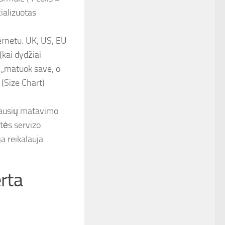
ializuotas
ernetu. UK, US, EU
(kai dydžiai
ė „matuok save, o
 (Size Chart)
giausių matavimo
utės servizo
ja reikalauja
erta