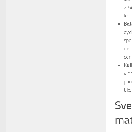
2,5
lent
Bat
dyd
spe
ne 
cen
Kul
vie
puo
tik
Svei
mat