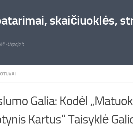
arimai, skaičiuoklės, stra
MI -Liepaja.lt
UOTUVAI
slumo Galia: Kodėl „Matuok
tynis Kartus“ Taisyklė Galio