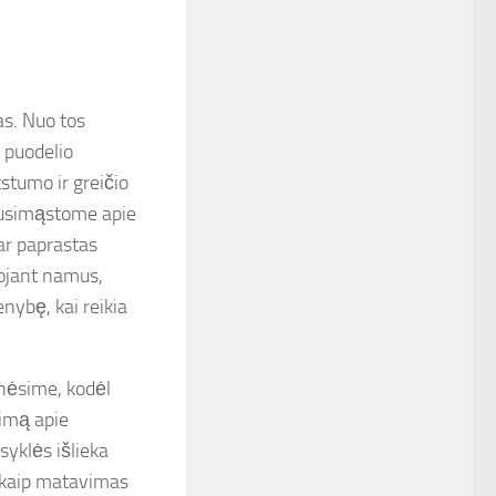
as. Nuo tos
 puodelio
stumo ir greičio
susimąstome apie
ar paprastas
uojant namus,
enybę, kai reikia
inėsime, kodėl
timą apie
syklės išlieka
, kaip matavimas