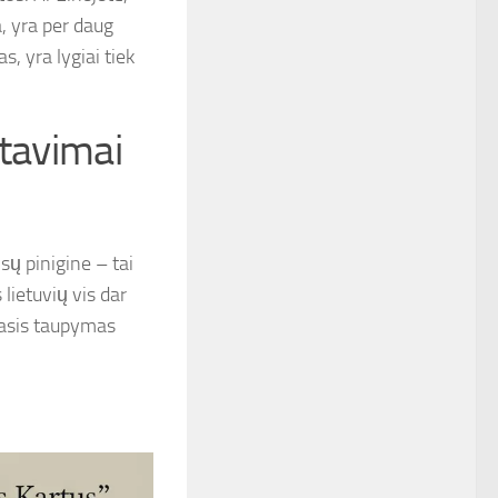
a, yra per daug
s, yra lygiai tiek
atavimai
ūsų pinigine – tai
lietuvių vis dar
krasis taupymas