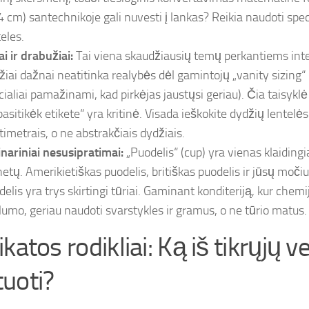
4 cm) santechnikoje gali nuvesti į lankas? Reikia naudoti spec
eles.
ai ir drabužiai:
Tai viena skaudžiausių temų perkantiems int
žiai dažnai neatitinka realybės dėl gamintojų „vanity sizing“ 
cialiai pamažinami, kad pirkėjas jaustųsi geriau). Čia taisykl
pasitikėk etikete“ yra kritinė. Visada ieškokite dydžių lentelės
timetrais, o ne abstrakčiais dydžiais.
inariniai nesusipratimai:
„Puodelis“ (cup) yra vienas klaidin
netų. Amerikietiškas puodelis, britiškas puodelis ir jūsų moči
delis yra trys skirtingi tūriai. Gaminant konditeriją, kur chemi
slumo, geriau naudoti svarstykles ir gramus, o ne tūrio matus.
katos rodikliai: Ką iš tikrųjų v
uoti?