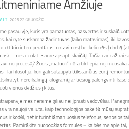
itmeniniame Amžiuje
A.LT
·
2025 22 GRUODŽIO
e pasaulyje, kuris yra pamatuotas, pasvertas ir suskaičiuot
os, kai ryte suskamba žadintuvas (laiko matavimas), iki kavos
mo (tūrio ir temperatūros matavimas) bei kelionės į darbą (at
as) – mes nuolat esame apsupti skaičių. Tačiau ar dažnai 
tavimo procesą? Žodis „matuok“ nėra tik liepiamoji nuosaka 
s. Tai filosofija, kuri gali sutaupyti tūkstančius eurų remont
tsikratyti nereikalingų kilogramų ar tiesiog palengvinti kasdi
oti vienus dydžius į kitus.
traipsnyje mes nersime giliau nei įprasti vadovėliai. Panagr
as yra naujoji valiuta, kaip technologijos pakeitė mūsų supra
s ir kodėl, net ir turint išmaniuosius telefonus, senosios tai
ertės. Pamirškite nuobodžias formules – kalbėsime apie tai