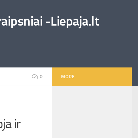
ipsniai -Liepaja.lt
0
MORE
ja ir