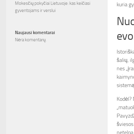
Mokesčių pokyčiai Lietuvoje: kas keičiasi
kuria g
gyventojams ir verslui
Nuo
evol
Naujausi komentarai
Nėra komentarų.
Istoriš
šalių, i
nes „įra
kaimyno
sistemą
Kodėl? 
„matuok
Pavyzdž
šviesos 
netelpa