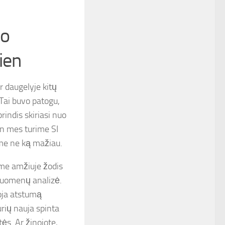
mo
dien
r daugelyje kitų
 Tai buvo patogu,
prindis skiriasi nuo
en mes turime SI
ome ne ką mažiau.
ame amžiuje žodis
 duomenų analizė.
uoja atstumą
urių nauja spinta
ės. Ar žinojote,