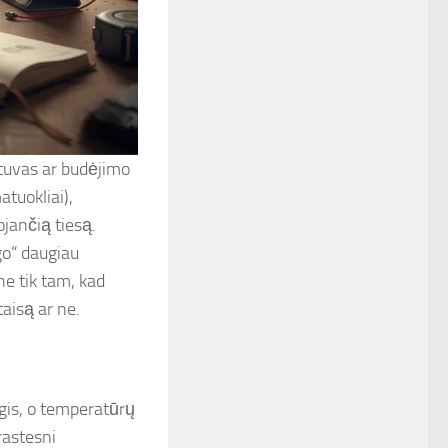
ytuvas ar budėjimo
atuokliai),
uojančią tiesą.
go“ daugiau
ne tik tam, kad
aisą ar ne.
lgis, o temperatūrų
rastesni