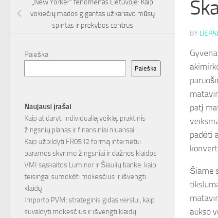
Ska
„New Yorker“ fenomenas Lietuvoje: Kaip
vokiečių mados gigantas užkariavo mūsų
spintas ir prekybos centrus
BY
LIEPAJ
Gyvenam
Paieška
akimirk
Paieška
paruoši
matavim
patį ma
Naujausi įrašai
Kaip atidaryti individualią veiklą: praktinis
veiksma
žingsnių planas ir finansiniai niuansai
padėti a
Kaip užpildyti FR0512 formą internetu:
konvertu
paramos skyrimo žingsniai ir dažnos klaidos
VMI sąskaitos Luminor ir Šiaulių banke: kaip
Šiame s
teisingai sumokėti mokesčius ir išvengti
tikslum
klaidų
matavimu
Importo PVM: strateginis gidas verslui, kaip
aukso v
suvaldyti mokesčius ir išvengti klaidų