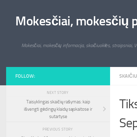
Skip to content
Mokesčiai, mokesčių pat
Mokesčiai, mokesčių informacija, skaičiuoklės, straipsniai, V
FOLLOW:
SKAIČI
NEXT STORY
Tik
Taisyklingas skaičių rašymas: kaip
išvengti gėdingų klaidų sąskaitose ir
sutartyse
Sep
PREVIOUS STORY