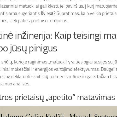
lazeriniai matuokliai gali klysti, jei paviršius, į kurį matuojam
ntis arba sugeriantis šviesą? Supratimas, kaip veikia prietaisa
bus, kiek paties prietaiso turėjimas.
inė inžinerija: Kaip teisingi m
po jūsų pinigus
 sričių, kurioje raginimas „matuok!“ yra tiesiogiai susijęs su j
iniai mokesčiai ir energijos vartojimo efektyvumas. Daugelis 
tiesiog deklaruoti skaitiklių rodmenis mėnesio gale, tačiau ti
da nuo analizės.
tros prietaisų „apetito“ matavimas