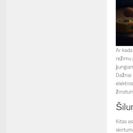
Ar kada
režimu p
įjungiam
Dažnai 
elektros
žinotum
Šilu
Kitas a
skirtuma