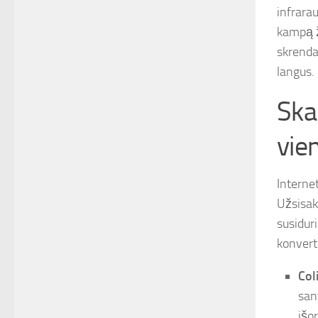
infrara
kampą ži
skrenda 
langus.
Ska
vie
Interne
Užsisaky
susiduri
konverte
Coli
san
išo