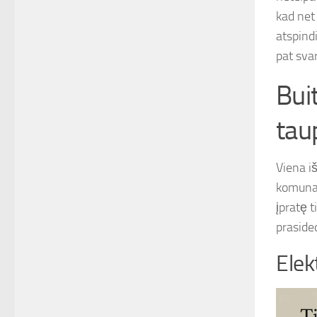
kad net 
atspindi
pat svar
Buit
tau
Viena iš
komunal
įpratę 
praside
Elek