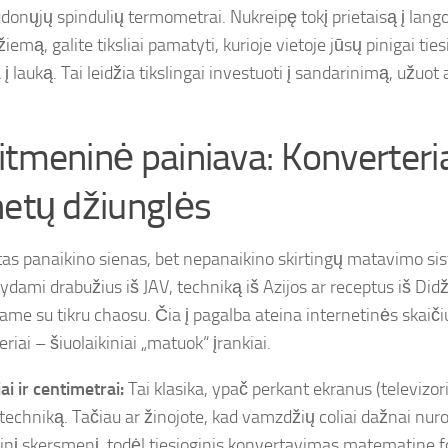
udonųjų spindulių termometrai. Nukreipę tokį prietaisą į lang
emą, galite tiksliai pamatyti, kurioje vietoje jūsų pinigai ti
į lauką. Tai leidžia tikslingai investuoti į sandarinimą, užuot 
itmeninė painiava: Konverteriai
netų džiunglės
tas panaikino sienas, bet nepanaikino skirtingų matavimo si
dami drabužius iš JAV, techniką iš Azijos ar receptus iš Didži
ame su tikru chaosu. Čia į pagalba ateina internetinės skaiči
riai – šiuolaikiniai „matuok“ įrankiai.
ai ir centimetrai:
Tai klasika, ypač perkant ekranus (televizori
techniką. Tačiau ar žinojote, kad vamzdžių coliai dažnai nuro
rinį skersmenį, todėl tiesioginis konvertavimas matematine fo