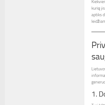
Kiekvie
kurių ji
aptiks 
leidžia
Pri
sau
Lietuvo
informa
generuoj
1. D