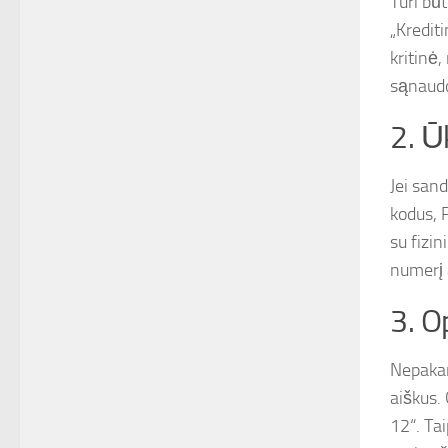
Turi bū
„Kredit
kritinė
sąnaud
2. Ū
Jei san
kodus, 
su fizi
numerį 
3. O
Nepakan
aiškus.
12“. Ta