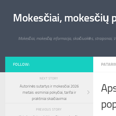
Skip to content
Mokesčiai, mokesčių pat
Mokesčiai, mokesčių informacija, skaičiuoklės, straipsniai, V
FOLLOW:
PATARI
NEXT STORY
Aps
Autorinės sutartys ir mokesčiai 2026
metais: esminiai pokyčiai, tarifai ir
praktiniai skaičiavimai
pop
PREVIOUS STORY