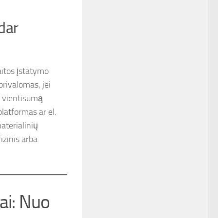
dar
aitos įstatymo
privalomas, jei
o vientisumą
latformas ar el.
aterialinių
izinis arba
ai: Nuo