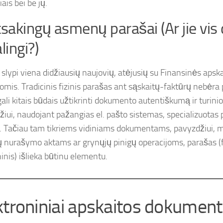
ais bei be jų.
tsakingų asmenų parašai (Ar jie vis 
lingi?)
a slypi viena didžiausių naujovių, atėjusių su Finansinės apsk
jomis. Tradicinis fizinis parašas ant sąskaitų-faktūrų nebėra 
ali kitais būdais užtikrinti dokumento autentiškumą ir turini
žiui, naudojant pažangias el. pašto sistemas, specializuotas p
. Tačiau tam tikriems vidiniams dokumentams, pavyzdžiui, m
ų nurašymo aktams ar grynųjų pinigų operacijoms, parašas (f
inis) išlieka būtinu elementu.
ktroniniai apskaitos dokument