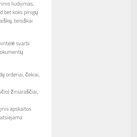
inis liudijimas,
ad bet koks pinigų
iškų, teisiškai
intelė svarbi
 dokumentų
ų orderiai, čekiai,
io) žiniaraščiai,
inis apskaitos
eatsiejama