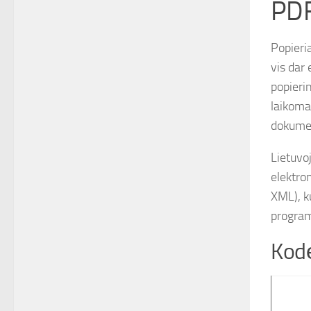
PDF
Popieri
vis dar
popierin
laikomas
dokume
Lietuvoj
elektro
XML), ku
progra
Kodė