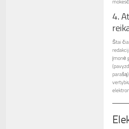
mokesči
4. A
reika
Štai či
redakci
įmonė g
(pavyzd
parašą)
vertybi
elektron
Ele