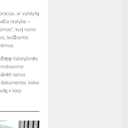
racijai, ar vykdytų
pačia realybe –
zmas“, kurį norisi
is, leidžiantis
ndimus.
ežtėję Valstybinės
inistravimo
žiūrėti senus
os dokumentai, kokie
idų ir kaip