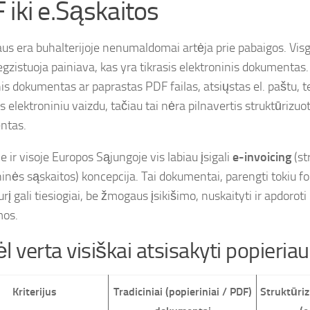
 iki e.Sąskaitos
aus era buhalterijoje nenumaldomai artėja prie pabaigos. Visgi
 egzistuoja painiava, kas yra tikrasis elektroninis dokumentas
is dokumentas ar paprastas PDF failas, atsiųstas el. paštu, te
 elektroniniu vaizdu, tačiau tai nėra pilnavertis struktūrizuot
ntas.
e ir visoje Europos Sąjungoje vis labiau įsigali
e-invoicing
(st
ninės sąskaitos) koncepcija. Tai dokumentai, parengti tokiu f
rį gali tiesiogiai, be žmogaus įsikišimo, nuskaityti ir apdorot
mos.
l verta visiškai atsisakyti popieria
Kriterijus
Tradiciniai (popieriniai / PDF)
Struktūriz