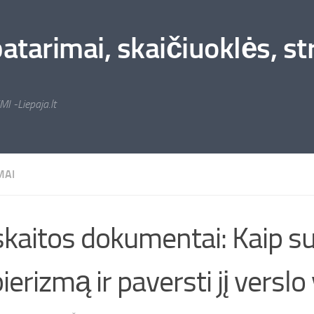
arimai, skaičiuoklės, stra
MI -Liepaja.lt
MAI
kaitos dokumentai: Kaip su
ierizmą ir paversti jį verslo 