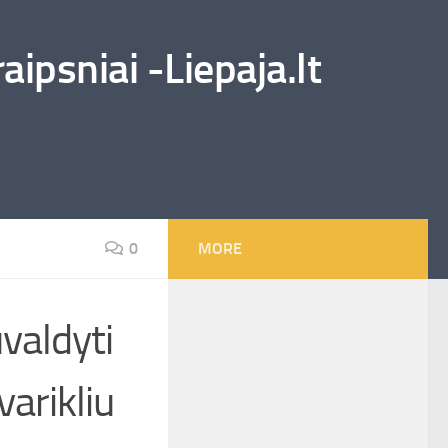
ipsniai -Liepaja.lt
0
MORE
valdyti
varikliu