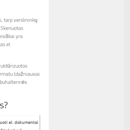
, tarp verslininkų
. Skenuotas
isiškai yra
as el.
ruktūrizuotos
ormatu (dažniausiai
i buhalterinės
us?
uoti el. dokumentai