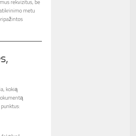
mus rekvizitus, be
patikrinimo metu
pripažintos
s,
a, kokią
 dokumentą
s punktus: