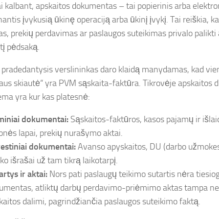
i kalbant, apskaitos dokumentas – tai popierinis arba elektron
nantis įvykusią ūkinę operaciją arba ūkinį įvykį. Tai reiškia, k
s, prekių perdavimas ar paslaugos suteikimas privalo palikti a
ntį pėdsaką.
pradedantysis verslininkas daro klaidą manydamas, kad vien
iaus skiautė“ yra PVM sąskaita-faktūra. Tikrovėje apskaitos
ema yra kur kas platesnė:
miniai dokumentai:
Sąskaitos-faktūros, kasos pajamų ir išlaid
ionės lapai, prekių nurašymo aktai.
estiniai dokumentai:
Avanso apyskaitos, DU (darbo užmokesč
ko išrašai už tam tikrą laikotarpį.
rtys ir aktai:
Nors pati paslaugų teikimo sutartis nėra tiesiog
umentas, atliktų darbų perdavimo-priėmimo aktas tampa n
kaitos dalimi, pagrindžiančia paslaugos suteikimo faktą.