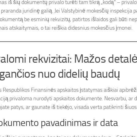
nas iš šių dokumentų privalo turėti tam tikrą „kodą“ – privalo
s praranda juridinę galią. Jei Valstybinė mokesčių inspekcija 
dokumentą be esminių rekvizitų, patirtos išlaidos gali būti ne
mais atskaitymais, o tai reiškia didesnius mokesčius įmonei.
valomi rekvizitai: Mažos detalė
gančios nuo didelių baudų
s Respublikos Finansinės apskaitos įstatymas aiškiai apibrėži
ciją privaloma nurodyti apskaitos dokumente. Nesvarbu, ar
ate patys, ar gaunate iš tiekėjo, visada verta patikrinti šiuo
okumento pavadinimas ir data