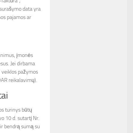
-faktūra“,
 surašymo data yra
amos pajamos ar
adinimus, įmonės
sus. Jei dirbama
ę, veiklos pažymos
DAR reikalavimų).
tai
os turinys būtų
o 10 d. sutartį Nr.
s ir bendrą sumą su