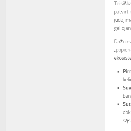
Teisiška
patvirti
judėjima
galioja
Dažnas 
„popier
ekosist
Pir
kel
Suv
ban
Suta
dok
sąs