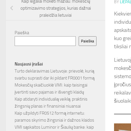
Kaip legaliai mokėti mažiau: mokesčių
BY
LIEPAJ
optimizavimo strategijos, kurias dažnai
Kiekvien
praleidžia lietuviai
individ
apskait
Paieška
kuo grei
Paieška
tikslia
Lietuvo
Naujausi įrašai
mokesči
Turto deklaravimas Lietuvoje: prievolė, kurią
sistemo
svarbu suprasti dar iki pildant FR0001 formą
įpročius
Mokesčių skaičiuoklė VMI: kaip teisingai
reikalav
įvertinti savo pajamas ir išvengti klaidų
Kaip atidaryti individualią veiklą: praktinis
šiuolai
žingsnių planas ir finansiniai niuansai
Kaip užpildyti FR0512 formą internetu:
paramos skyrimo žingsniai ir dažnos klaidos
VMI sąskaitos Luminor ir Šiaulių banke: kaip