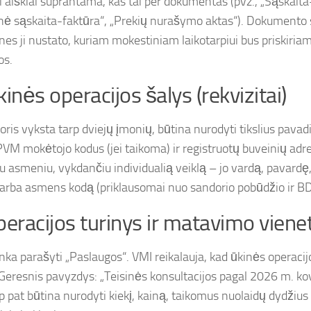
ti aiškiai suprantama, kas tai per dokumentas (pvz., „Sąskaita
inė sąskaita-faktūra“, „Prekių nurašymo aktas“). Dokumento
, nes ji nustato, kuriam mokestiniam laikotarpiui bus priskiri
os.
kinės operacijos šalys (rekvizitai)
doris vyksta tarp dviejų įmonių, būtina nurodyti tikslius pav
PVM mokėtojo kodus (jei taikoma) ir registruotų buveinių adre
niu asmeniu, vykdančiu individualią veiklą – jo vardą, pavard
arba asmens kodą (priklausomai nuo sandorio pobūdžio ir B
peracijos turinys ir matavimo viene
ka parašyti „Paslaugos“. VMI reikalauja, kad ūkinės operacij
 Geresnis pavyzdys: „Teisinės konsultacijos pagal 2026 m. kov
ip pat būtina nurodyti kiekį, kainą, taikomus nuolaidų dydžiu