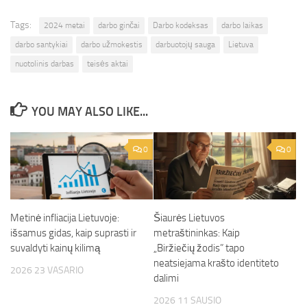
Tags:
2024 metai
darbo ginčai
Darbo kodeksas
darbo laikas
darbo santykiai
darbo užmokestis
darbuotojų sauga
Lietuva
nuotolinis darbas
teisės aktai
YOU MAY ALSO LIKE...
0
0
Metinė infliacija Lietuvoje:
Šiaurės Lietuvos
išsamus gidas, kaip suprasti ir
metraštininkas: Kaip
suvaldyti kainų kilimą
„Biržiečių žodis” tapo
neatsiejama krašto identiteto
2026 23 VASARIO
dalimi
2026 11 SAUSIO