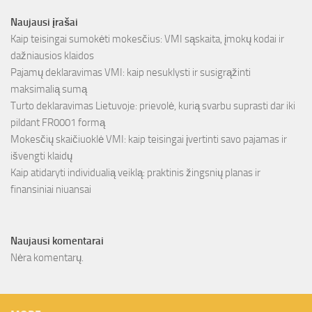
Naujausi įrašai
Kaip teisingai sumokėti mokesčius: VMI sąskaita, įmokų kodai ir
dažniausios klaidos
Pajamų deklaravimas VMI: kaip nesuklysti ir susigrąžinti
maksimalią sumą
Turto deklaravimas Lietuvoje: prievolė, kurią svarbu suprasti dar iki
pildant FR0001 formą
Mokesčių skaičiuoklė VMI: kaip teisingai įvertinti savo pajamas ir
išvengti klaidų
Kaip atidaryti individualią veiklą: praktinis žingsnių planas ir
finansiniai niuansai
Naujausi komentarai
Nėra komentarų.