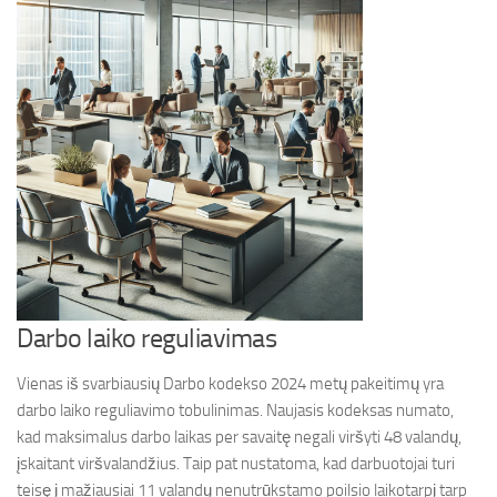
Darbo laiko reguliavimas
Vienas iš svarbiausių Darbo kodekso 2024 metų pakeitimų yra
darbo laiko reguliavimo tobulinimas. Naujasis kodeksas numato,
kad maksimalus darbo laikas per savaitę negali viršyti 48 valandų,
įskaitant viršvalandžius. Taip pat nustatoma, kad darbuotojai turi
teisę į mažiausiai 11 valandų nenutrūkstamo poilsio laikotarpį tarp