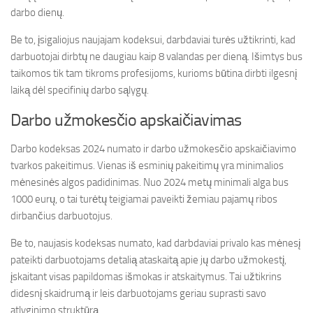
darbo dienų.
Be to, įsigaliojus naujajam kodeksui, darbdaviai turės užtikrinti, kad
darbuotojai dirbtų ne daugiau kaip 8 valandas per dieną. Išimtys bus
taikomos tik tam tikroms profesijoms, kurioms būtina dirbti ilgesnį
laiką dėl specifinių darbo sąlygų.
Darbo užmokesčio apskaičiavimas
Darbo kodeksas 2024 numato ir darbo užmokesčio apskaičiavimo
tvarkos pakeitimus. Vienas iš esminių pakeitimų yra minimalios
mėnesinės algos padidinimas. Nuo 2024 metų minimali alga bus
1000 eurų, o tai turėtų teigiamai paveikti žemiau pajamų ribos
dirbančius darbuotojus.
Be to, naujasis kodeksas numato, kad darbdaviai privalo kas mėnesį
pateikti darbuotojams detalią ataskaitą apie jų darbo užmokestį,
įskaitant visas papildomas išmokas ir atskaitymus. Tai užtikrins
didesnį skaidrumą ir leis darbuotojams geriau suprasti savo
atlyginimo struktūrą.