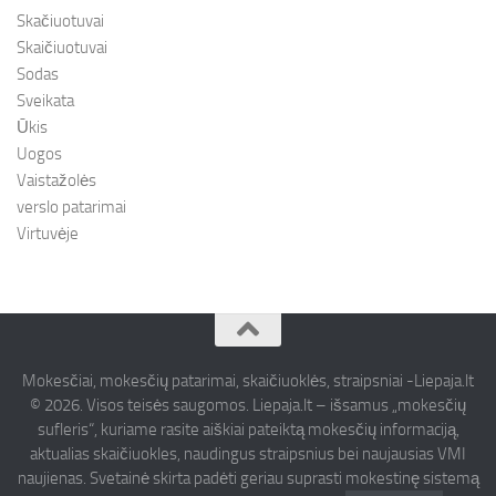
Skačiuotuvai
Skaičiuotuvai
Sodas
Sveikata
Ūkis
Uogos
Vaistažolės
verslo patarimai
Virtuvėje
Mokesčiai, mokesčių patarimai, skaičiuoklės, straipsniai -Liepaja.lt
© 2026. Visos teisės saugomos. Liepaja.lt – išsamus „mokesčių
sufleris“, kuriame rasite aiškiai pateiktą mokesčių informaciją,
aktualias skaičiuokles, naudingus straipsnius bei naujausias VMI
naujienas. Svetainė skirta padėti geriau suprasti mokestinę sistemą