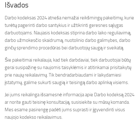
Išvados
Darbo kodeksas 2024 atneša nemažai reikšmingų pakeitimų, kurie
turėtų pagerinti darbo santykius ir užtikrinti geresnes sąlygas
darbuotojams. Naujasis kodeksas stiprina darbo laiko reguliavimą,
darbo užmokesčio skaidrumą, nuotolinio darbo galimybes, darbo
ginčų sprendimo procedūras bei darbuotojų saugą ir sveikatą.
Šie pakeitimai reikalauja, kad tiek darbdaviai, tiek darbuotojai būtų
gerai susipažinę su naujomis taisyklėmis ir atitinkamai prisitaikytų
prie naujų reikalavimų. Tik bendradarbiaudami ir laikydamiesi
įstatymų, galime sukurti saugią ir teisingą darbo aplinką visiems.
Jei jums reikalinga išsamesnė informacija apie Darbo kodeksą 2024
ar norite gauti teisinę konsultaciją, susisiekite su mūsų komanda.
Mes esame pasirengę padėti jums suprasti ir įgyvendinti visus
naujojo kodekso reikalavimus.