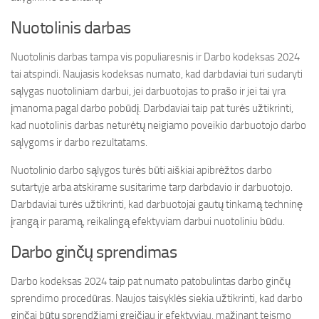
Nuotolinis darbas
Nuotolinis darbas tampa vis populiaresnis ir Darbo kodeksas 2024
tai atspindi. Naujasis kodeksas numato, kad darbdaviai turi sudaryti
sąlygas nuotoliniam darbui, jei darbuotojas to prašo ir jei tai yra
įmanoma pagal darbo pobūdį. Darbdaviai taip pat turės užtikrinti,
kad nuotolinis darbas neturėtų neigiamo poveikio darbuotojo darbo
sąlygoms ir darbo rezultatams.
Nuotolinio darbo sąlygos turės būti aiškiai apibrėžtos darbo
sutartyje arba atskirame susitarime tarp darbdavio ir darbuotojo.
Darbdaviai turės užtikrinti, kad darbuotojai gautų tinkamą techninę
įrangą ir paramą, reikalingą efektyviam darbui nuotoliniu būdu.
Darbo ginčų sprendimas
Darbo kodeksas 2024 taip pat numato patobulintas darbo ginčų
sprendimo procedūras. Naujos taisyklės siekia užtikrinti, kad darbo
ginčai būtų sprendžiami greičiau ir efektyviau, mažinant teismo