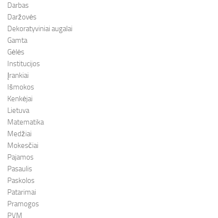
Darbas
Daržovės
Dekoratyviniai augalai
Gamta
Gėlės
Institucijos
Įrankiai
Išmokos
Kenkėjai
Lietuva
Matematika
Medžiai
Mokesčiai
Pajamos
Pasaulis
Paskolos
Patarimai
Pramogos
PVM