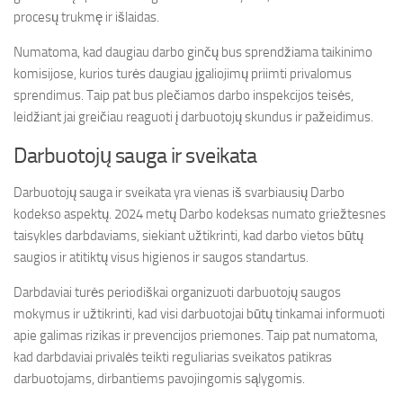
procesų trukmę ir išlaidas.
Numatoma, kad daugiau darbo ginčų bus sprendžiama taikinimo
komisijose, kurios turės daugiau įgaliojimų priimti privalomus
sprendimus. Taip pat bus plečiamos darbo inspekcijos teisės,
leidžiant jai greičiau reaguoti į darbuotojų skundus ir pažeidimus.
Darbuotojų sauga ir sveikata
Darbuotojų sauga ir sveikata yra vienas iš svarbiausių Darbo
kodekso aspektų. 2024 metų Darbo kodeksas numato griežtesnes
taisykles darbdaviams, siekiant užtikrinti, kad darbo vietos būtų
saugios ir atitiktų visus higienos ir saugos standartus.
Darbdaviai turės periodiškai organizuoti darbuotojų saugos
mokymus ir užtikrinti, kad visi darbuotojai būtų tinkamai informuoti
apie galimas rizikas ir prevencijos priemones. Taip pat numatoma,
kad darbdaviai privalės teikti reguliarias sveikatos patikras
darbuotojams, dirbantiems pavojingomis sąlygomis.