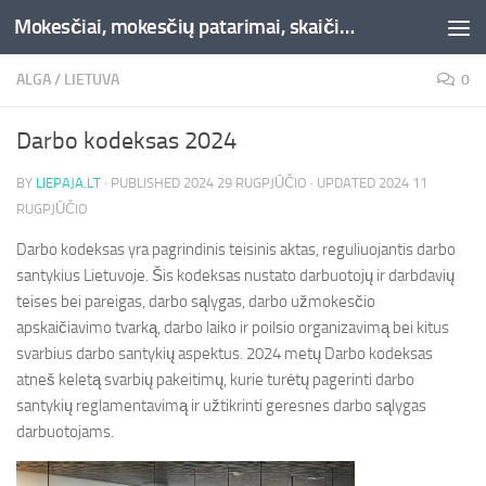
Mokesčiai, mokesčių patarimai, skaičiuoklės, straipsniai -Liepaja.lt
Skip to content
ALGA
/
LIETUVA
0
Darbo kodeksas 2024
BY
LIEPAJA.LT
· PUBLISHED
2024 29 RUGPJŪČIO
· UPDATED
2024 11
RUGPJŪČIO
Darbo kodeksas yra pagrindinis teisinis aktas, reguliuojantis darbo
santykius Lietuvoje. Šis kodeksas nustato darbuotojų ir darbdavių
teises bei pareigas, darbo sąlygas, darbo užmokesčio
apskaičiavimo tvarką, darbo laiko ir poilsio organizavimą bei kitus
svarbius darbo santykių aspektus. 2024 metų Darbo kodeksas
atneš keletą svarbių pakeitimų, kurie turėtų pagerinti darbo
santykių reglamentavimą ir užtikrinti geresnes darbo sąlygas
darbuotojams.