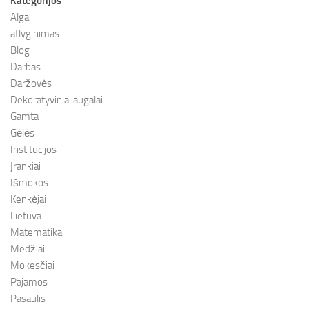
Kategorijos
Alga
atlyginimas
Blog
Darbas
Daržovės
Dekoratyviniai augalai
Gamta
Gėlės
Institucijos
Įrankiai
Išmokos
Kenkėjai
Lietuva
Matematika
Medžiai
Mokesčiai
Pajamos
Pasaulis