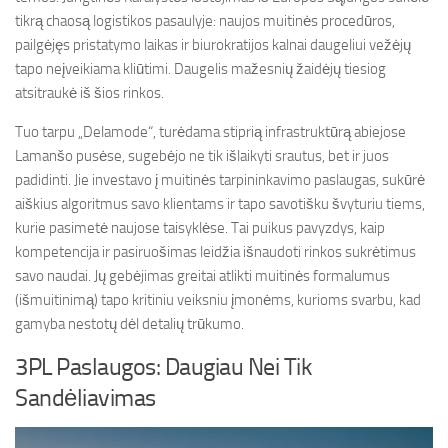
tikrą chaosą logistikos pasaulyje: naujos muitinės procedūros,
pailgėjęs pristatymo laikas ir biurokratijos kalnai daugeliui vežėjų
tapo neįveikiama kliūtimi. Daugelis mažesnių žaidėjų tiesiog
atsitraukė iš šios rinkos.
Tuo tarpu „Delamode“, turėdama stiprią infrastruktūrą abiejose
Lamanšo pusėse, sugebėjo ne tik išlaikyti srautus, bet ir juos
padidinti. Jie investavo į muitinės tarpininkavimo paslaugas, sukūrė
aiškius algoritmus savo klientams ir tapo savotišku švyturiu tiems,
kurie pasimetė naujose taisyklėse. Tai puikus pavyzdys, kaip
kompetencija ir pasiruošimas leidžia išnaudoti rinkos sukrėtimus
savo naudai. Jų gebėjimas greitai atlikti muitinės formalumus
(išmuitinimą) tapo kritiniu veiksniu įmonėms, kurioms svarbu, kad
gamyba nestotų dėl detalių trūkumo.
3PL Paslaugos: Daugiau Nei Tik
Sandėliavimas