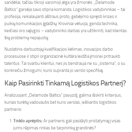
sandėliai, tačiau tikroji varomoji jėga yra žmonės. „Delamode
Baltics“ garsėja savo stipria komanda. Logistikos vadybininkas – tai
profesija, reikalaujanti aštraus proto, gebėjimo spręsti krizes ir
puikių komunikacijos įgūdžių. Kroviniai vėluoja, genda technika,
keičiasi oro sąlygos – vadybininko darbas yra užtikrinti, kad klientas
šių problemų nepajustų.
Nuolatinis darbuotojų kvalifikacijos kėlimas, inovacijos darbo
procesuose ir stipri organizacinė kultūra leidžia įmonei pritraukti
talentus. Tai svarbu klientui, nes jis bendrauja ne su „sistema“, o su
konkrečiu žmogumi, kuris supranta jo verslo specifiką.
Kaip Pasirinkti Tinkamą Logistikos Partnerį?
Analizuojant „Delamode Baltics“ pavyzdį, galima išskirti kriterijus,
kuriais turėtų vadovautis bet kuris verslas, ieškantis logistikos
partnerio:
Tinklo aprėptis:
Ar partneris gali pasiūlyti pristatymą į visas
jums rūpimas rinkas be tarpininkų grandinės?