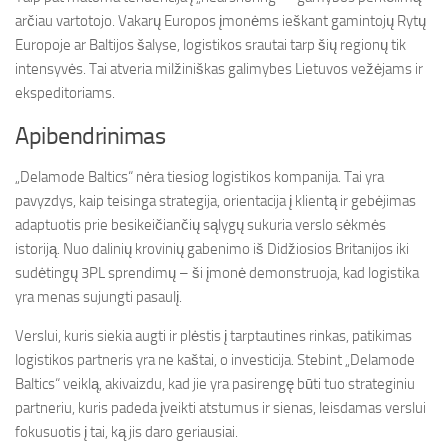
arčiau vartotojo. Vakarų Europos įmonėms ieškant gamintojų Rytų
Europoje ar Baltijos šalyse, logistikos srautai tarp šių regionų tik
intensyvės. Tai atveria milžiniškas galimybes Lietuvos vežėjams ir
ekspeditoriams.
Apibendrinimas
„Delamode Baltics“ nėra tiesiog logistikos kompanija. Tai yra
pavyzdys, kaip teisinga strategija, orientacija į klientą ir gebėjimas
adaptuotis prie besikeičiančių sąlygų sukuria verslo sėkmės
istoriją. Nuo dalinių krovinių gabenimo iš Didžiosios Britanijos iki
sudėtingų 3PL sprendimų – ši įmonė demonstruoja, kad logistika
yra menas sujungti pasaulį.
Verslui, kuris siekia augti ir plėstis į tarptautines rinkas, patikimas
logistikos partneris yra ne kaštai, o investicija. Stebint „Delamode
Baltics“ veiklą, akivaizdu, kad jie yra pasirengę būti tuo strateginiu
partneriu, kuris padeda įveikti atstumus ir sienas, leisdamas verslui
fokusuotis į tai, ką jis daro geriausiai.