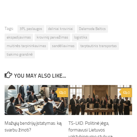
Tags:
3PL paslaugos
daliniai kroviniai
Delamode Baltics
ekspedijavimas
krovinių pervežimas
logistika
muitinės tarpininkavimas
sandėliavimas
tarptautinis transportas
tiekimo grandinė
YOU MAY ALSO LIKE...
0
0
Mažųjų bendrijų įstatymas: ką
TS-LKD: Politinė jėga,
svarbu žinoti?
formavusi Lietuvos
valstybingumo stuburą