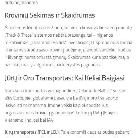
būtų neįmanoma.
Krovinių Sekimas ir Skaidrumas
Šiandienos klientas nori žinoti, kur yra jo krovinys kiekvieną minutę.
„Track & Trace“ sistemos nebėra prabanga, tai – higienos
reikalavimas. „Delamode Baltics“ investicijos į IT sprendimus leidžia
klientams stebėti savo krovinių judėjimą, planuoti sandėlio likučius
ir išvengti nemalonių staigmenų. Skaidrumas kuria pasitikėjimą, o
pasitikėjimas yra ilgalaikės partnerystės pagrindas.
Jūrų ir Oro Transportas: Kai Keliai Baigiasi
Nors kelių transportas yra pagrindinė „Delamode Baltics“ veiklos
ašis Europoje, globaliame pasaulyje be jūrų ir oro transporto
išsiversti neįmanoma. Įmonė veikia kaip ekspeditorius,
organizuojantis krovinių gabenimą iš Tolimųjų Rytų (Kinijos,
Vietnamo, Indijos) bei JAV.
Jūrų transportas (FCL ir LCL):
Tai ekonomiškiausias būdas gabenti