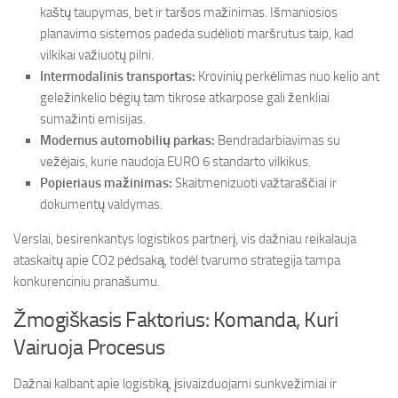
kaštų taupymas, bet ir taršos mažinimas. Išmaniosios
planavimo sistemos padeda sudėlioti maršrutus taip, kad
vilkikai važiuotų pilni.
Intermodalinis transportas:
Krovinių perkėlimas nuo kelio ant
geležinkelio bėgių tam tikrose atkarpose gali ženkliai
sumažinti emisijas.
Modernus automobilių parkas:
Bendradarbiavimas su
vežėjais, kurie naudoja EURO 6 standarto vilkikus.
Popieriaus mažinimas:
Skaitmenizuoti važtaraščiai ir
dokumentų valdymas.
Verslai, besirenkantys logistikos partnerį, vis dažniau reikalauja
ataskaitų apie CO2 pėdsaką, todėl tvarumo strategija tampa
konkurenciniu pranašumu.
Žmogiškasis Faktorius: Komanda, Kuri
Vairuoja Procesus
Dažnai kalbant apie logistiką, įsivaizduojami sunkvežimiai ir