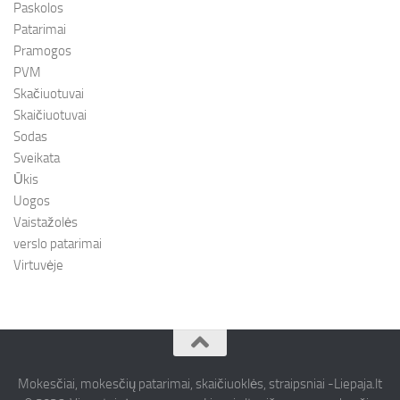
Paskolos
Patarimai
Pramogos
PVM
Skačiuotuvai
Skaičiuotuvai
Sodas
Sveikata
Ūkis
Uogos
Vaistažolės
verslo patarimai
Virtuvėje
Mokesčiai, mokesčių patarimai, skaičiuoklės, straipsniai -Liepaja.lt