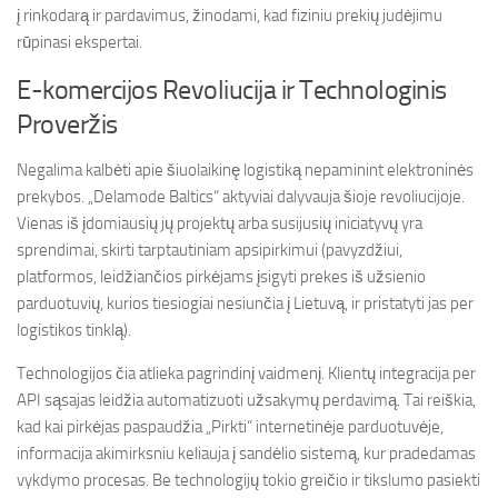
į rinkodarą ir pardavimus, žinodami, kad fiziniu prekių judėjimu
rūpinasi ekspertai.
E-komercijos Revoliucija ir Technologinis
Proveržis
Negalima kalbėti apie šiuolaikinę logistiką nepaminint elektroninės
prekybos. „Delamode Baltics“ aktyviai dalyvauja šioje revoliucijoje.
Vienas iš įdomiausių jų projektų arba susijusių iniciatyvų yra
sprendimai, skirti tarptautiniam apsipirkimui (pavyzdžiui,
platformos, leidžiančios pirkėjams įsigyti prekes iš užsienio
parduotuvių, kurios tiesiogiai nesiunčia į Lietuvą, ir pristatyti jas per
logistikos tinklą).
Technologijos čia atlieka pagrindinį vaidmenį. Klientų integracija per
API sąsajas leidžia automatizuoti užsakymų perdavimą. Tai reiškia,
kad kai pirkėjas paspaudžia „Pirkti“ internetinėje parduotuvėje,
informacija akimirksniu keliauja į sandėlio sistemą, kur pradedamas
vykdymo procesas. Be technologijų tokio greičio ir tikslumo pasiekti