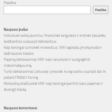
Paieška
Paieška
Naujausi įrašai
Individuali veikla jaunimui: finansinės lengvatos ir kritinės taisyklės,
leidžiančios sutaupyti tūkstančius
Kaip teisingai sumokėti mokesčius: VMI sąskaita, įmokų kodai ir
dažniausios klaidos
Pajamų deklaravimas VMI: kaip nesuklysti ir susigrąžinti
maksimalią sumą
Turto deklaravimas Lietuvoje: prievolė, kurią svarbu suprasti dar iki
pildant FR0001 formą
Mokesčių skaičiuoklė VMI: kaip teisingai įvertinti savo pajamas ir
išvengti klaidų
Naujausi komentarai