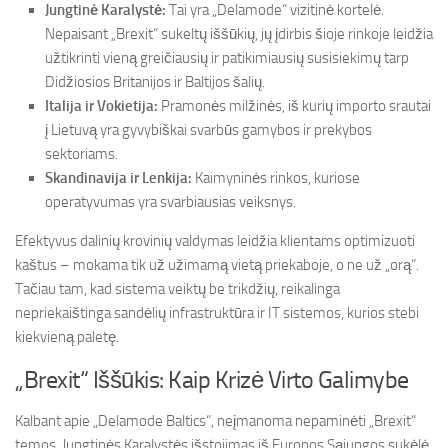
Jungtinė Karalystė:
Tai yra „Delamode“ vizitinė kortelė.
Nepaisant „Brexit“ sukeltų iššūkių, jų įdirbis šioje rinkoje leidžia
užtikrinti vieną greičiausių ir patikimiausių susisiekimų tarp
Didžiosios Britanijos ir Baltijos šalių.
Italija ir Vokietija:
Pramonės milžinės, iš kurių importo srautai
į Lietuvą yra gyvybiškai svarbūs gamybos ir prekybos
sektoriams.
Skandinavija ir Lenkija:
Kaimyninės rinkos, kuriose
operatyvumas yra svarbiausias veiksnys.
Efektyvus dalinių krovinių valdymas leidžia klientams optimizuoti
kaštus – mokama tik už užimamą vietą priekaboje, o ne už „orą“.
Tačiau tam, kad sistema veiktų be trikdžių, reikalinga
nepriekaištinga sandėlių infrastruktūra ir IT sistemos, kurios stebi
kiekvieną paletę.
„Brexit“ Iššūkis: Kaip Krizė Virto Galimybe
Kalbant apie „Delamode Baltics“, neįmanoma nepaminėti „Brexit“
temos. Jungtinės Karalystės išstojimas iš Europos Sąjungos sukėlė