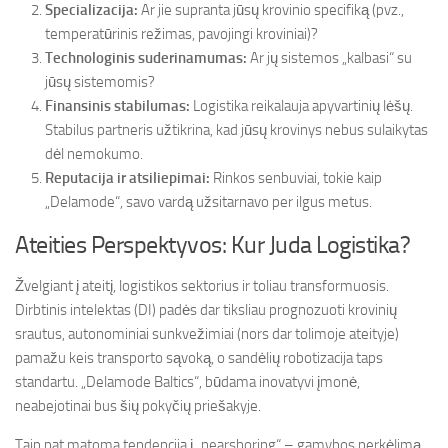
Specializacija:
Ar jie supranta jūsų krovinio specifiką (pvz.,
temperatūrinis režimas, pavojingi kroviniai)?
Technologinis suderinamumas:
Ar jų sistemos „kalbasi“ su
jūsų sistemomis?
Finansinis stabilumas:
Logistika reikalauja apyvartinių lėšų.
Stabilus partneris užtikrina, kad jūsų krovinys nebus sulaikytas
dėl nemokumo.
Reputacija ir atsiliepimai:
Rinkos senbuviai, tokie kaip
„Delamode“, savo vardą užsitarnavo per ilgus metus.
Ateities Perspektyvos: Kur Juda Logistika?
Žvelgiant į ateitį, logistikos sektorius ir toliau transformuosis.
Dirbtinis intelektas (DI) padės dar tiksliau prognozuoti krovinių
srautus, autonominiai sunkvežimiai (nors dar tolimoje ateityje)
pamažu keis transporto sąvoką, o sandėlių robotizacija taps
standartu. „Delamode Baltics“, būdama inovatyvi įmonė,
neabejotinai bus šių pokyčių priešakyje.
Taip pat matoma tendencija į „nearshoring“ – gamybos perkėlimą