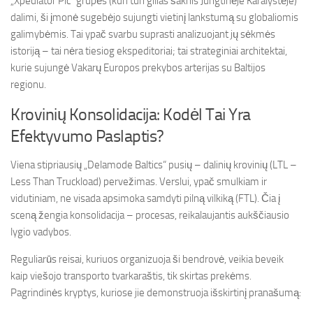
„Xpediator Plc“ grupės (kuri turi gilias šaknis Jungtinėje Karalystėje)
dalimi, ši įmonė sugebėjo sujungti vietinį lankstumą su globaliomis
galimybėmis. Tai ypač svarbu suprasti analizuojant jų sėkmės
istoriją – tai nėra tiesiog ekspeditoriai; tai strateginiai architektai,
kurie sujungė Vakarų Europos prekybos arterijas su Baltijos
regionu.
Krovinių Konsolidacija: Kodėl Tai Yra
Efektyvumo Paslaptis?
Viena stipriausių „Delamode Baltics“ pusių – dalinių krovinių (LTL –
Less Than Truckload) pervežimas. Verslui, ypač smulkiam ir
vidutiniam, ne visada apsimoka samdyti pilną vilkiką (FTL). Čia į
sceną žengia konsolidacija – procesas, reikalaujantis aukščiausio
lygio vadybos.
Reguliarūs reisai, kuriuos organizuoja ši bendrovė, veikia beveik
kaip viešojo transporto tvarkaraštis, tik skirtas prekėms.
Pagrindinės kryptys, kuriose jie demonstruoja išskirtinį pranašumą: