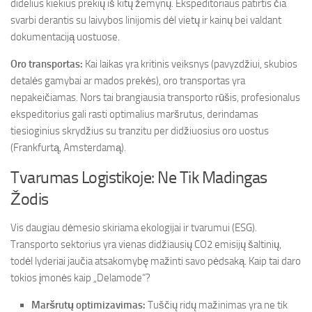
didelius kiekius prekių iš kitų žemynų. Ekspeditoriaus patirtis čia
svarbi derantis su laivybos linijomis dėl vietų ir kainų bei valdant
dokumentaciją uostuose.
Oro transportas:
Kai laikas yra kritinis veiksnys (pavyzdžiui, skubios
detalės gamybai ar mados prekės), oro transportas yra
nepakeičiamas. Nors tai brangiausia transporto rūšis, profesionalus
ekspeditorius gali rasti optimalius maršrutus, derindamas
tiesioginius skrydžius su tranzitu per didžiuosius oro uostus
(Frankfurtą, Amsterdamą).
Tvarumas Logistikoje: Ne Tik Madingas
Žodis
Vis daugiau dėmesio skiriama ekologijai ir tvarumui (ESG).
Transporto sektorius yra vienas didžiausių CO2 emisijų šaltinių,
todėl lyderiai jaučia atsakomybę mažinti savo pėdsaką. Kaip tai daro
tokios įmonės kaip „Delamode“?
Maršrutų optimizavimas:
Tuščių ridų mažinimas yra ne tik