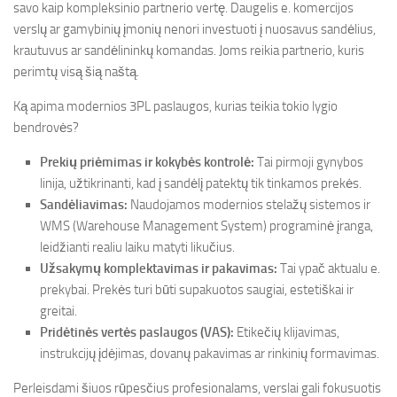
savo kaip kompleksinio partnerio vertę. Daugelis e. komercijos
verslų ar gamybinių įmonių nenori investuoti į nuosavus sandėlius,
krautuvus ar sandėlininkų komandas. Joms reikia partnerio, kuris
perimtų visą šią naštą.
Ką apima modernios 3PL paslaugos, kurias teikia tokio lygio
bendrovės?
Prekių priėmimas ir kokybės kontrolė:
Tai pirmoji gynybos
linija, užtikrinanti, kad į sandėlį patektų tik tinkamos prekės.
Sandėliavimas:
Naudojamos modernios stelažų sistemos ir
WMS (Warehouse Management System) programinė įranga,
leidžianti realiu laiku matyti likučius.
Užsakymų komplektavimas ir pakavimas:
Tai ypač aktualu e.
prekybai. Prekės turi būti supakuotos saugiai, estetiškai ir
greitai.
Pridėtinės vertės paslaugos (VAS):
Etikečių klijavimas,
instrukcijų įdėjimas, dovanų pakavimas ar rinkinių formavimas.
Perleisdami šiuos rūpesčius profesionalams, verslai gali fokusuotis