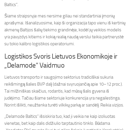
Baltics“.
Šiame straipsnyje mes nersime giliau nei standartiniai įmonių
aprašymai. Išanalizuosime, kaip ši organizacija tapo vienu iš kertinių
akmenų Baltijos šalių tiekimo grandinėje, kodėl jų veiklos modelis
yra pavyzdys kitiems ir kokią realią naudą verslui teikia partnerystė
su tokio kalibro logistikos operatoriumi.
Logistikos Svoris Lietuvos Ekonomikoje ir
„Delamode“ Vaidmuo
Lietuvos transporto ir saugojimo sektorius tradiciškai sukuria
reikšmingą šalies BVP dalį (dažnai svyruojančią apie 10–12 proc.).
Tai milžiniškas skaičius, rodantis, kad mūsų šalis gyvena iš
judėjimo. Tačiau šiame sektoriuje konkurencija yra negailestinga.
Norint išlikti, neužtenka turėti vilkikų parką ar sandėlį. Reikia vizijos.
„Delamode Baltics“ išsiskiria tuo, kad ji veikia ne kaip izoliuotas
vienetas, bet kaip dalis didžiulio tarptautinio tinklo. Būdama