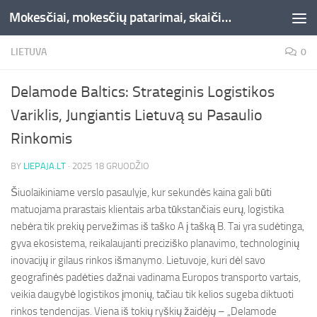
Mokesčiai, mokesčių patarimai, skaičiuoklės, straipsniai -Liepaja.lt
Skip to content
LIETUVA
0
Delamode Baltics: Strateginis Logistikos
Variklis, Jungiantis Lietuvą su Pasaulio
Rinkomis
BY
LIEPAJA.LT
·
2025 18 GRUODŽIO
Šiuolaikiniame verslo pasaulyje, kur sekundės kaina gali būti
matuojama prarastais klientais arba tūkstančiais eurų, logistika
nebėra tik prekių pervežimas iš taško A į tašką B. Tai yra sudėtinga,
gyva ekosistema, reikalaujanti preciziško planavimo, technologinių
inovacijų ir gilaus rinkos išmanymo. Lietuvoje, kuri dėl savo
geografinės padėties dažnai vadinama Europos transporto vartais,
veikia daugybė logistikos įmonių, tačiau tik kelios sugeba diktuoti
rinkos tendencijas. Viena iš tokių ryškių žaidėjų – „Delamode