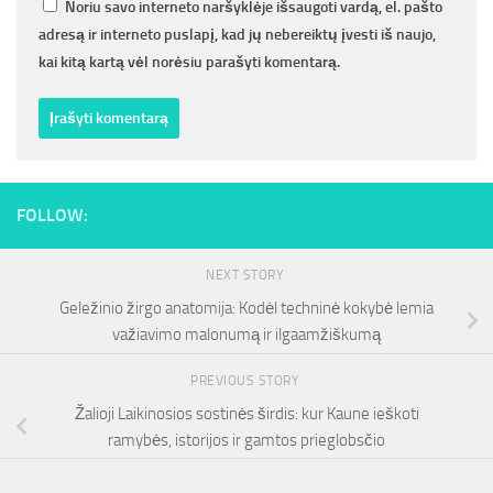
Noriu savo interneto naršyklėje išsaugoti vardą, el. pašto
adresą ir interneto puslapį, kad jų nebereiktų įvesti iš naujo,
kai kitą kartą vėl norėsiu parašyti komentarą.
FOLLOW:
NEXT STORY
Geležinio žirgo anatomija: Kodėl techninė kokybė lemia
važiavimo malonumą ir ilgaamžiškumą
PREVIOUS STORY
Žalioji Laikinosios sostinės širdis: kur Kaune ieškoti
ramybės, istorijos ir gamtos prieglobsčio