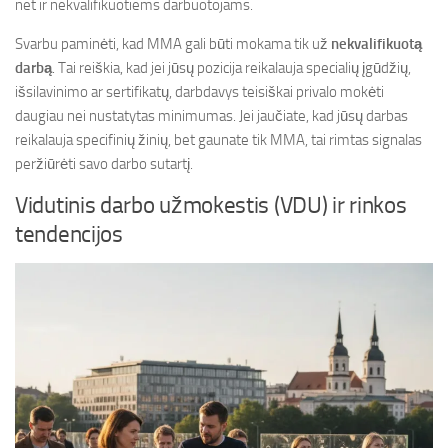
net ir nekvalifikuotiems darbuotojams.
Svarbu paminėti, kad MMA gali būti mokama tik už
nekvalifikuotą
darbą
. Tai reiškia, kad jei jūsų pozicija reikalauja specialių įgūdžių,
išsilavinimo ar sertifikatų, darbdavys teisiškai privalo mokėti
daugiau nei nustatytas minimumas. Jei jaučiate, kad jūsų darbas
reikalauja specifinių žinių, bet gaunate tik MMA, tai rimtas signalas
peržiūrėti savo darbo sutartį.
Vidutinis darbo užmokestis (VDU) ir rinkos
tendencijos