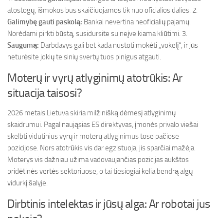
atostogų, išmokos bus skaičiuojamos tik nuo oficialios dalies. 2.
Galimybę gauti paskolą:
Bankai nevertina neoficialių pajamų.
Norėdami pirkti būstą, susidursite su neįveikiama kliūtimi. 3.
Saugumą:
Darbdavys gali bet kada nustoti mokėti „vokelį“, ir jūs
neturėsite jokių teisinių svertų tuos pinigus atgauti.
Moterų ir vyrų atlyginimų atotrūkis: Ar
situacija taisosi?
2026 metais Lietuva skiria milžinišką dėmesį atlyginimų
skaidrumui. Pagal naująsias ES direktyvas, įmonės privalo viešai
skelbti vidutinius vyrų ir moterų atlyginimus tose pačiose
pozicijose. Nors atotrūkis vis dar egzistuoja, jis sparčiai mažėja.
Moterys vis dažniau užima vadovaujančias pozicijas aukštos
pridėtinės vertės sektoriuose, o tai tiesiogiai kelia bendrą algų
vidurkį šalyje.
Dirbtinis intelektas ir jūsų alga: Ar robotai jus