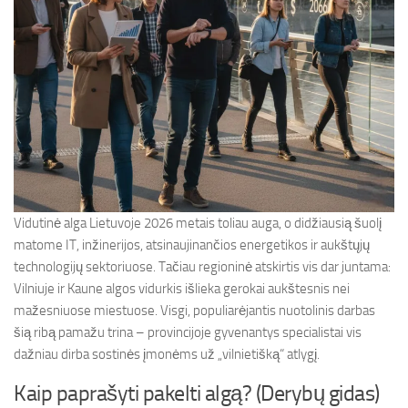
Vidutinė alga Lietuvoje 2026 metais toliau auga, o didžiausią šuolį
matome IT, inžinerijos, atsinaujinančios energetikos ir aukštųjų
technologijų sektoriuose. Tačiau regioninė atskirtis vis dar juntama:
Vilniuje ir Kaune algos vidurkis išlieka gerokai aukštesnis nei
mažesniuose miestuose. Visgi, populiarėjantis nuotolinis darbas
šią ribą pamažu trina – provincijoje gyvenantys specialistai vis
dažniau dirba sostinės įmonėms už „vilnietišką“ atlygį.
Kaip paprašyti pakelti algą? (Derybų gidas)