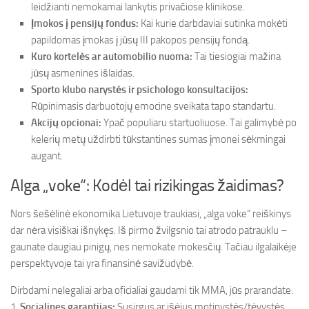
leidžianti nemokamai lankytis privačiose klinikose.
Įmokos į pensijų fondus:
Kai kurie darbdaviai sutinka mokėti
papildomas įmokas į jūsų III pakopos pensijų fondą.
Kuro kortelės ar automobilio nuoma:
Tai tiesiogiai mažina
jūsų asmenines išlaidas.
Sporto klubo narystės ir psichologo konsultacijos:
Rūpinimasis darbuotojų emocine sveikata tapo standartu.
Akcijų opcionai:
Ypač populiaru startuoliuose. Tai galimybė po
kelerių metų uždirbti tūkstantines sumas įmonei sėkmingai
augant.
Alga „voke“: Kodėl tai rizikingas žaidimas?
Nors šešėlinė ekonomika Lietuvoje traukiasi, „alga voke“ reiškinys
dar nėra visiškai išnykęs. Iš pirmo žvilgsnio tai atrodo patrauklu –
gaunate daugiau pinigų, nes nemokate mokesčių. Tačiau ilgalaikėje
perspektyvoje tai yra finansinė savižudybė.
Dirbdami nelegaliai arba oficialiai gaudami tik MMA, jūs prarandate:
1.
Socialines garantijas:
Susirgus ar išėjus motinystės/tėvystės