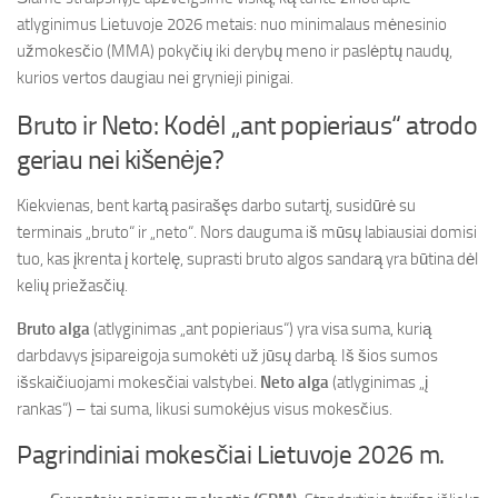
atlyginimus Lietuvoje 2026 metais: nuo minimalaus mėnesinio
užmokesčio (MMA) pokyčių iki derybų meno ir paslėptų naudų,
kurios vertos daugiau nei grynieji pinigai.
Bruto ir Neto: Kodėl „ant popieriaus“ atrodo
geriau nei kišenėje?
Kiekvienas, bent kartą pasirašęs darbo sutartį, susidūrė su
terminais „bruto“ ir „neto“. Nors dauguma iš mūsų labiausiai domisi
tuo, kas įkrenta į kortelę, suprasti bruto algos sandarą yra būtina dėl
kelių priežasčių.
Bruto alga
(atlyginimas „ant popieriaus“) yra visa suma, kurią
darbdavys įsipareigoja sumokėti už jūsų darbą. Iš šios sumos
išskaičiuojami mokesčiai valstybei.
Neto alga
(atlyginimas „į
rankas“) – tai suma, likusi sumokėjus visus mokesčius.
Pagrindiniai mokesčiai Lietuvoje 2026 m.