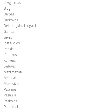
atlyginimas
Blog
Darbas
Daržovės
Dekoratyviniai augalai
Gamta
Gėlės
Institucijos
Įrankiai
Išmokos
Kenkėjai
Lietuva
Matematika
Medžiai
Mokesčiai
Pajamos
Pasaulis
Paskolos
Patarimai