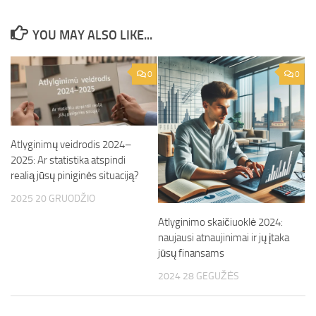
YOU MAY ALSO LIKE...
0
0
Atlyginimų veidrodis 2024–
2025: Ar statistika atspindi
realią jūsų piniginės situaciją?
2025 20 GRUODŽIO
Atlyginimo skaičiuoklė 2024:
naujausi atnaujinimai ir jų įtaka
jūsų finansams
2024 28 GEGUŽĖS