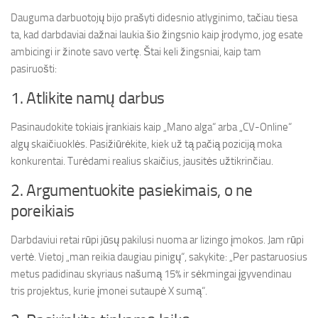
Dauguma darbuotojų bijo prašyti didesnio atlyginimo, tačiau tiesa
ta, kad darbdaviai dažnai laukia šio žingsnio kaip įrodymo, jog esate
ambicingi ir žinote savo vertę. Štai keli žingsniai, kaip tam
pasiruošti:
1. Atlikite namų darbus
Pasinaudokite tokiais įrankiais kaip „Mano alga“ arba „CV-Online“
algų skaičiuoklės. Pasižiūrėkite, kiek už tą pačią poziciją moka
konkurentai. Turėdami realius skaičius, jausitės užtikrinčiau.
2. Argumentuokite pasiekimais, o ne
poreikiais
Darbdaviui retai rūpi jūsų pakilusi nuoma ar lizingo įmokos. Jam rūpi
vertė. Vietoj „man reikia daugiau pinigų“, sakykite: „Per pastaruosius
metus padidinau skyriaus našumą 15% ir sėkmingai įgyvendinau
tris projektus, kurie įmonei sutaupė X sumą“.