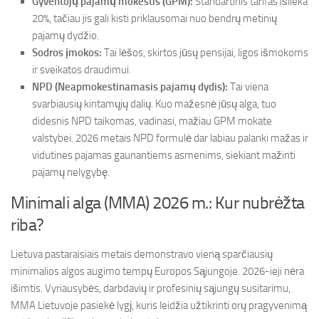
Gyventojų pajamų mokestis (GPM):
Standartinis tarifas išlieka
20%, tačiau jis gali kisti priklausomai nuo bendrų metinių
pajamų dydžio.
Sodros įmokos:
Tai lėšos, skirtos jūsų pensijai, ligos išmokoms
ir sveikatos draudimui.
NPD (Neapmokestinamasis pajamų dydis):
Tai viena
svarbiausių kintamųjų dalių. Kuo mažesnė jūsų alga, tuo
didesnis NPD taikomas, vadinasi, mažiau GPM mokate
valstybei. 2026 metais NPD formulė dar labiau palanki mažas ir
vidutines pajamas gaunantiems asmenims, siekiant mažinti
pajamų nelygybę.
Minimali alga (MMA) 2026 m.: Kur nubrėžta
riba?
Lietuva pastaraisiais metais demonstravo vieną sparčiausių
minimalios algos augimo tempų Europos Sąjungoje. 2026-ieji nėra
išimtis. Vyriausybės, darbdavių ir profesinių sąjungų susitarimu,
MMA Lietuvoje pasiekė lygį, kuris leidžia užtikrinti orų pragyvenimą