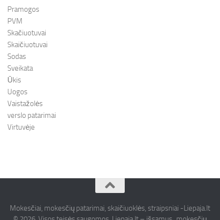
Pramogos
PVM
Skačiuotuvai
Skaičiuotuvai
Sodas
Sveikata
Ūkis
Uogos
Vaistažolės
verslo patarimai
Virtuvėje
Mokesčiai, mokesčių patarimai, skaičiuoklės, straipsniai -Liepaja.lt
© 2026. Visos teisės saugomos. Liepaja.lt – išsamus „mokesčių