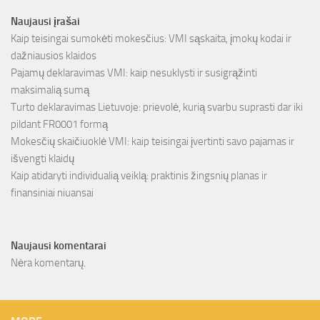
Naujausi įrašai
Kaip teisingai sumokėti mokesčius: VMI sąskaita, įmokų kodai ir
dažniausios klaidos
Pajamų deklaravimas VMI: kaip nesuklysti ir susigrąžinti
maksimalią sumą
Turto deklaravimas Lietuvoje: prievolė, kurią svarbu suprasti dar iki
pildant FR0001 formą
Mokesčių skaičiuoklė VMI: kaip teisingai įvertinti savo pajamas ir
išvengti klaidų
Kaip atidaryti individualią veiklą: praktinis žingsnių planas ir
finansiniai niuansai
Naujausi komentarai
Nėra komentarų.