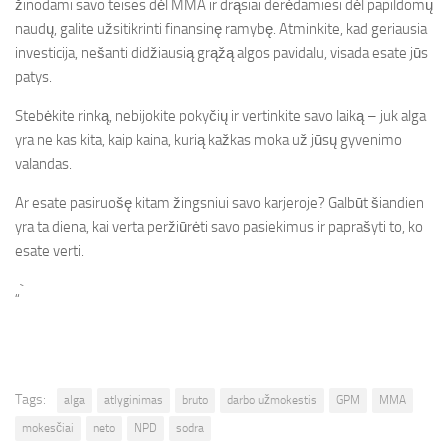
žinodami savo teises dėl MMA ir drąsiai derėdamiesi dėl papildomų
naudų, galite užsitikrinti finansinę ramybę. Atminkite, kad geriausia
investicija, nešanti didžiausią grąžą algos pavidalu, visada esate jūs
patys.
Stebėkite rinką, nebijokite pokyčių ir vertinkite savo laiką – juk alga
yra ne kas kita, kaip kaina, kurią kažkas moka už jūsų gyvenimo
valandas.
Ar esate pasiruošę kitam žingsniui savo karjeroje? Galbūt šiandien
yra ta diena, kai verta peržiūrėti savo pasiekimus ir paprašyti to, ko
esate verti.
„`
Tags:
alga
atlyginimas
bruto
darbo užmokestis
GPM
MMA
mokesčiai
neto
NPD
sodra