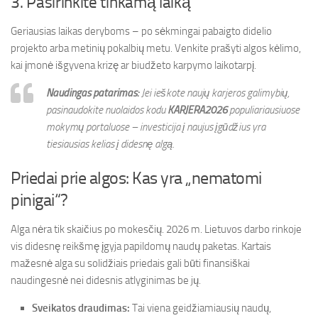
3. Pasirinkite tinkamą laiką
Geriausias laikas deryboms – po sėkmingai pabaigto didelio
projekto arba metinių pokalbių metu. Venkite prašyti algos kėlimo,
kai įmonė išgyvena krizę ar biudžeto karpymo laikotarpį.
Naudingas patarimas:
Jei ieškote naujų karjeros galimybių,
pasinaudokite nuolaidos kodu
KARJERA2026
populiariausiuose
mokymų portaluose – investicija į naujus įgūdžius yra
tiesiausias kelias į didesnę algą.
Priedai prie algos: Kas yra „nematomi
pinigai“?
Alga nėra tik skaičius po mokesčių. 2026 m. Lietuvos darbo rinkoje
vis didesnę reikšmę įgyja papildomų naudų paketas. Kartais
mažesnė alga su solidžiais priedais gali būti finansiškai
naudingesnė nei didesnis atlyginimas be jų.
Sveikatos draudimas:
Tai viena geidžiamiausių naudų,