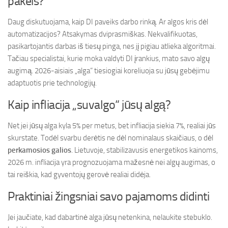
pakeis?
Daug diskutuojama, kaip DI paveiks darbo rinką. Ar algos kris dėl
automatizacijos? Atsakymas dviprasmiškas. Nekvalifikuotas,
pasikartojantis darbas iš tiesų pinga, nes jį pigiau atlieka algoritmai.
Tačiau specialistai, kurie moka valdyti DI įrankius, mato savo algų
augimą. 2026-aisiais „alga“ tiesiogiai koreliuoja su jūsų gebėjimu
adaptuotis prie technologijų.
Kaip infliacija „suvalgo“ jūsų algą?
Net jei jūsų alga kyla 5% per metus, bet infliacija siekia 7%, realiai jūs
skurstate. Todėl svarbu derėtis ne dėl nominalaus skaičiaus, o dėl
perkamosios galios
. Lietuvoje, stabilizavusis energetikos kainoms,
2026 m. infliacija yra prognozuojama mažesnė nei algų augimas, o
tai reiškia, kad gyventojų gerovė realiai didėja.
Praktiniai žingsniai savo pajamoms didinti
Jei jaučiate, kad dabartinė alga jūsų netenkina, nelaukite stebuklo.