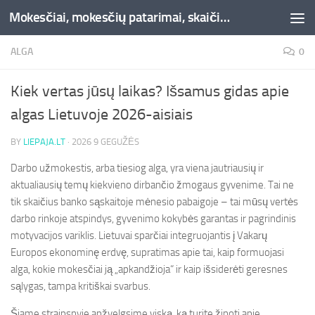
Mokesčiai, mokesčių patarimai, skaičiuoklės, straipsniai -Liepaja.lt
Skip to content
ALGA
0
Kiek vertas jūsų laikas? Išsamus gidas apie
algas Lietuvoje 2026-aisiais
BY
LIEPAJA.LT
·
2026 9 GEGUŽĖS
Darbo užmokestis, arba tiesiog alga, yra viena jautriausių ir
aktualiausių temų kiekvieno dirbančio žmogaus gyvenime. Tai ne
tik skaičius banko sąskaitoje mėnesio pabaigoje – tai mūsų vertės
darbo rinkoje atspindys, gyvenimo kokybės garantas ir pagrindinis
motyvacijos variklis. Lietuvai sparčiai integruojantis į Vakarų
Europos ekonominę erdvę, supratimas apie tai, kaip formuojasi
alga, kokie mokesčiai ją „apkandžioja“ ir kaip išsiderėti geresnes
sąlygas, tampa kritiškai svarbus.
Šiame straipsnyje apžvelgsime viską, ką turite žinoti apie