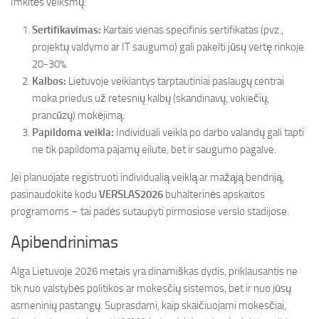
Imkitės veiksmų:
Sertifikavimas:
Kartais vienas specifinis sertifikatas (pvz.,
projektų valdymo ar IT saugumo) gali pakelti jūsų vertę rinkoje
20-30%.
Kalbos:
Lietuvoje veikiantys tarptautiniai paslaugų centrai
moka priedus už retesnių kalbų (skandinavų, vokiečių,
prancūzų) mokėjimą.
Papildoma veikla:
Individuali veikla po darbo valandų gali tapti
ne tik papildoma pajamų eilute, bet ir saugumo pagalve.
Jei planuojate registruoti individualią veiklą ar mažąją bendriją,
pasinaudokite kodu
VERSLAS2026
buhalterinės apskaitos
programoms – tai padės sutaupyti pirmosiose verslo stadijose.
Apibendrinimas
Alga Lietuvoje 2026 metais yra dinamiškas dydis, priklausantis ne
tik nuo valstybės politikos ar mokesčių sistemos, bet ir nuo jūsų
asmeninių pastangų. Suprasdami, kaip skaičiuojami mokesčiai,