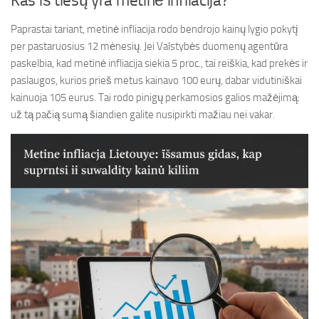
Kas iš tiesų yra metinė infliacija?
Paprastai tariant, metinė infliacija rodo bendrojo kainų lygio pokytį
per pastaruosius 12 mėnesių. Jei Valstybės duomenų agentūra
paskelbia, kad metinė infliacija siekia 5 proc., tai reiškia, kad prekės ir
paslaugos, kurios prieš metus kainavo 100 eurų, dabar vidutiniškai
kainuoja 105 eurus. Tai rodo pinigų perkamosios galios mažėjimą:
už tą pačią sumą šiandien galite nusipirkti mažiau nei vakar.