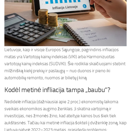
Lietuvoje, kaip ir visoje Europos Sąjungoje, pagrindinis infliacijos
matas yra Vartotojų kainų indeksas (VKI) arba Harmonizuotas
vartotojų kainų indeksas (SUDVKI). Šie rodikliai skaičiuojami stebint
milžinišką kiekį prekių ir paslaugų – nuo duonos ir pieno iki
automobilių remonto, nuomos ar bilietų į kiną.
Kodėl metinė infliacija tampa „baubu“?
Nedidelė infliacija (dažniausiai apie 2 proc.) ekonomistų laikoma
sveikais ekonomikos augimo ženklais. Ji skatina vartojimą ir
investicijas, nes žmonės žino, kad ateityje kainos bus šiek tiek
aukštesnės. Tačiau kai metinė infliacija šokteli į dviženklę zoną, kaip
Lietuva patyrė 2022–2023 metais, prasideda problemos: