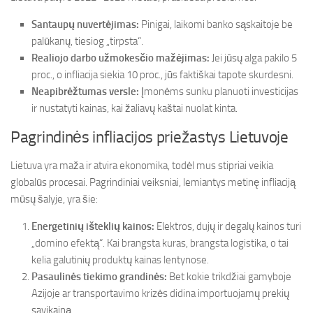
Santaupų nuvertėjimas:
Pinigai, laikomi banko sąskaitoje be
palūkanų, tiesiog „tirpsta“.
Realiojo darbo užmokesčio mažėjimas:
Jei jūsų alga pakilo 5
proc., o infliacija siekia 10 proc., jūs faktiškai tapote skurdesni.
Neapibrėžtumas versle:
Įmonėms sunku planuoti investicijas
ir nustatyti kainas, kai žaliavų kaštai nuolat kinta.
Pagrindinės infliacijos priežastys Lietuvoje
Lietuva yra maža ir atvira ekonomika, todėl mus stipriai veikia
globalūs procesai. Pagrindiniai veiksniai, lemiantys metinę infliaciją
mūsų šalyje, yra šie:
Energetinių išteklių kainos:
Elektros, dujų ir degalų kainos turi
„domino efektą“. Kai brangsta kuras, brangsta logistika, o tai
kelia galutinių produktų kainas lentynose.
Pasaulinės tiekimo grandinės:
Bet kokie trikdžiai gamyboje
Azijoje ar transportavimo krizės didina importuojamų prekių
savikainą.