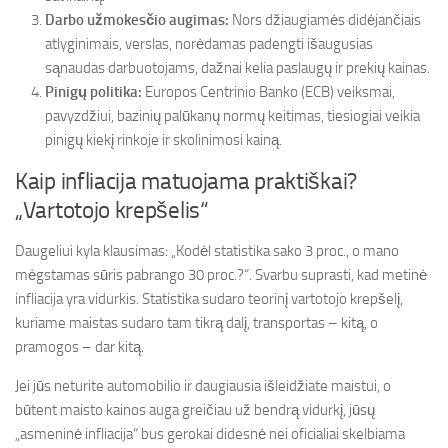
Darbo užmokesčio augimas:
Nors džiaugiamės didėjančiais
atlyginimais, verslas, norėdamas padengti išaugusias
sąnaudas darbuotojams, dažnai kelia paslaugų ir prekių kainas.
Pinigų politika:
Europos Centrinio Banko (ECB) veiksmai,
pavyzdžiui, bazinių palūkanų normų keitimas, tiesiogiai veikia
pinigų kiekį rinkoje ir skolinimosi kainą.
Kaip infliacija matuojama praktiškai?
„Vartotojo krepšelis“
Daugeliui kyla klausimas: „Kodėl statistika sako 3 proc., o mano
mėgstamas sūris pabrango 30 proc.?“. Svarbu suprasti, kad metinė
infliacija yra vidurkis. Statistika sudaro teorinį vartotojo krepšelį,
kuriame maistas sudaro tam tikrą dalį, transportas – kitą, o
pramogos – dar kitą.
Jei jūs neturite automobilio ir daugiausia išleidžiate maistui, o
būtent maisto kainos auga greičiau už bendrą vidurkį, jūsų
„asmeninė infliacija“ bus gerokai didesnė nei oficialiai skelbiama