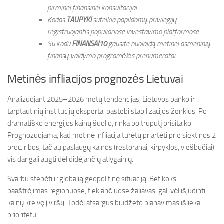
pirminei finansinei konsultacijai.
Kodas
TAUPYKI
suteikia papildomų privilegijų
registruojantis populiariose investavimo platformose.
Su kodu
FINANSAI10
gausite nuolaidą metinei asmeninių
finansų valdymo programėlės prenumeratai.
Metinės infliacijos prognozės Lietuvai
Analizuojant 2025–2026 metų tendencijas, Lietuvos banko ir
tarptautinių institucijų ekspertai pastebi stabilizacijos ženklus. Po
dramatiško energijos kainų šuolio, rinka po truputį prisitaiko.
Prognozuojama, kad metinė infliacija turėtų priartėti prie siektinos 2
proc. ribos, tačiau paslaugų kainos (restoranai, kirpyklos, viešbučiai)
vis dar gali augti dėl didėjančių atlygainių.
Svarbu stebėti ir globalią geopolitinę situaciją. Bet koks
paaštrėjimas regionuose, tiekiančiuose žaliavas, gali vėl išjudinti
kainų kreivę į viršų. Todėl atsargus biudžeto planavimas išlieka
prioritetu.