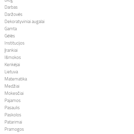
Darbas
Daržovės
Dekoratyviniai augalai
Gamta
Gėlės
Institucijos
Įrankiai
Išmokos
Kenkėjai
Lietuva
Matematika
Medžiai
Mokesčiai
Pajamos
Pasaulis
Paskolos
Patarimai
Pramogos