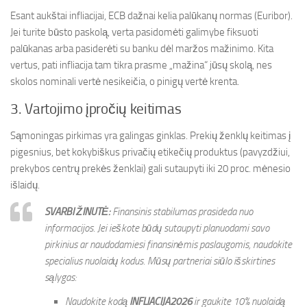
Esant aukštai infliacijai, ECB dažnai kelia palūkanų normas (Euribor).
Jei turite būsto paskolą, verta pasidomėti galimybe fiksuoti
palūkanas arba pasiderėti su banku dėl maržos mažinimo. Kita
vertus, pati infliacija tam tikra prasme „mažina“ jūsų skolą, nes
skolos nominali vertė nesikeičia, o pinigų vertė krenta.
3. Vartojimo įpročių keitimas
Sąmoningas pirkimas yra galingas ginklas. Prekių ženklų keitimas į
pigesnius, bet kokybiškus privačių etikečių produktus (pavyzdžiui,
prekybos centrų prekės ženklai) gali sutaupyti iki 20 proc. mėnesio
išlaidų.
SVARBI ŽINUTĖ:
Finansinis stabilumas prasideda nuo
informacijos. Jei ieškote būdų sutaupyti planuodami savo
pirkinius ar naudodamiesi finansinėmis paslaugomis, naudokite
specialius nuolaidų kodus. Mūsų partneriai siūlo išskirtines
sąlygas:
Naudokite kodą
INFLIACIJA2026
ir gaukite 10% nuolaidą