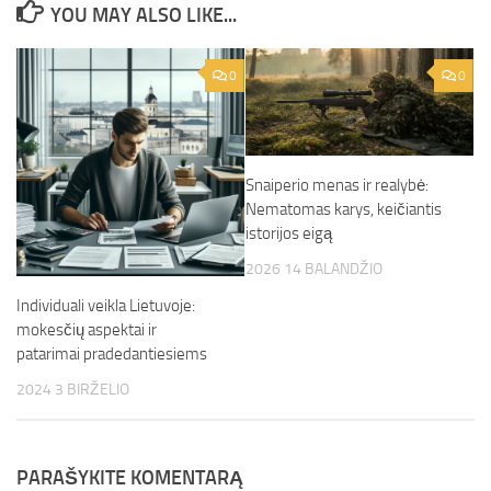
YOU MAY ALSO LIKE...
0
0
Snaiperio menas ir realybė:
Nematomas karys, keičiantis
istorijos eigą
2026 14 BALANDŽIO
Individuali veikla Lietuvoje:
mokesčių aspektai ir
patarimai pradedantiesiems
2024 3 BIRŽELIO
PARAŠYKITE KOMENTARĄ