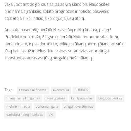
vakar, bet antras geriausias laikas yra šiandien. Naudokitės
prieinamais įrankiais, sekite prognozes ir nelikite pasyviais
stebėtojais, kol infliacija koreguoja jūsų ateitį.
Ar esate pasiruošę peržiūrėti savo šių metų finansų planą?
Pradėkite nuo mažų žingsnių: peržiūrėkite prenumeratas, kurių
nenaudojate, ir pasidomėkite, kokią palūkanų normą šiandien siūlo
jūsų bankas už indėlius. Kiekvienas sutaupytas ar protingai
investuotas euras yra jūsų pergalė prieš infliaciją.
Tags:
asmeniniai finansai
ekonomika
EURIBOR
finansinis raštingumas
investavimas
kainų augimas
Lietuvos bankas
metinė infliacija
perkamoji galia
pinigų nuvertėjimas
vartotojų kainų indeksas
VKI