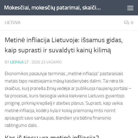
Mokesčiai, mokesčių patarimai, skaičiuoklės, straipsniai -Liepaja.lt
Skip to content
LIETUVA
0
Metinė infliacija Lietuvoje: išsamus gidas,
kaip suprasti ir suvaldyti kainų kilimą
BY
LIEPAJA.LT
·
2026 23 VASARIO
Ekonomikos pasaulyje terminas „metinė infliacija“ pastaraisiais
metais tapo neatsiejama mūsų kasdienybės dalimi. Tai nėra tik
skaičius, kurį praneša žinių vedėjai ar publikuoja naujienų portalai –
tai procesas, kuris tiesiogiai veikia kiekvieno Lietuvos gyventojo
piniginę, pirkinių krepšelį ir ateities planus. Suprasti, kaip veikia
metinė infliacija, kodėl ji kyla ir kokių priemonių imtis norint
apsaugoti savo santaupas, šiandien yra būtina finansinio
raštingumo dalis.