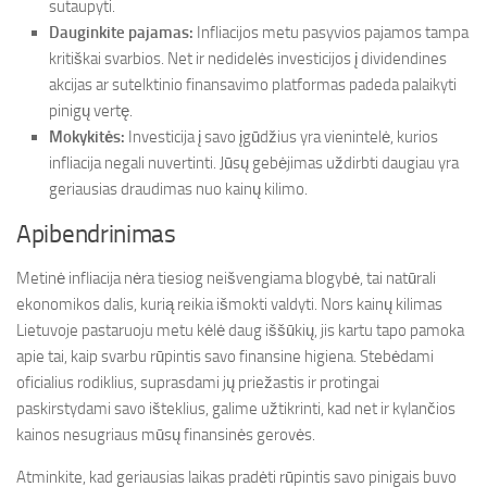
sutaupyti.
Dauginkite pajamas:
Infliacijos metu pasyvios pajamos tampa
kritiškai svarbios. Net ir nedidelės investicijos į dividendines
akcijas ar sutelktinio finansavimo platformas padeda palaikyti
pinigų vertę.
Mokykitės:
Investicija į savo įgūdžius yra vienintelė, kurios
infliacija negali nuvertinti. Jūsų gebėjimas uždirbti daugiau yra
geriausias draudimas nuo kainų kilimo.
Apibendrinimas
Metinė infliacija nėra tiesiog neišvengiama blogybė, tai natūrali
ekonomikos dalis, kurią reikia išmokti valdyti. Nors kainų kilimas
Lietuvoje pastaruoju metu kėlė daug iššūkių, jis kartu tapo pamoka
apie tai, kaip svarbu rūpintis savo finansine higiena. Stebėdami
oficialius rodiklius, suprasdami jų priežastis ir protingai
paskirstydami savo išteklius, galime užtikrinti, kad net ir kylančios
kainos nesugriaus mūsų finansinės gerovės.
Atminkite, kad geriausias laikas pradėti rūpintis savo pinigais buvo