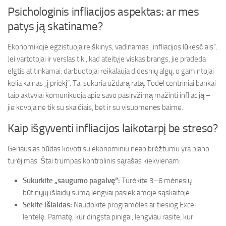
Psichologinis infliacijos aspektas: ar mes
patys ją skatiname?
Ekonomikoje egzistuoja reiškinys, vadinamas „infliacijos lūkesčiais“.
Jei vartotojai ir verslas tiki, kad ateityje viskas brangs, jie pradeda
elgtis atitinkamai: darbuotojai reikalauja didesnių algų, o gamintojai
kelia kainas „į priekį“. Tai sukuria uždarą ratą. Todėl centriniai bankai
taip aktyviai komunikuoja apie savo pasiryžimą mažinti infliaciją –
jie kovoja ne tik su skaičiais, bet ir su visuomenės baime.
Kaip išgyventi infliacijos laikotarpį be streso?
Geriausias būdas kovoti su ekonominiu neapibrėžtumu yra plano
turėjimas. Štai trumpas kontrolinis sąrašas kiekvienam:
Sukurkite „saugumo pagalvę“:
Turėkite 3–6 mėnesių
būtinųjų išlaidų sumą lengvai pasiekiamoje sąskaitoje.
Sekite išlaidas:
Naudokite programėles ar tiesiog Excel
lentelę. Pamatę, kur dingsta pinigai, lengviau rasite, kur