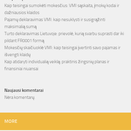
Kaip teisingai sumokėti mokesčius: VMI sąskaita, įmokų kodai ir
dažniausios klaidos
Pajamų deklaravimas VMI: kaip nesuklysti ir susigrąžinti
maksimalią sumą
Turto deklaravimas Lietuvoje: prievolė, kurią svarbu suprasti dar iki
pildant FR0001 formą
Mokesčių skaičiuoklė VMI: kaip teisingai įvertinti savo pajamas ir
išvengti klaidų
Kaip atidaryti individualią veiklą: praktinis žingsnių planas ir
finansiniai niuansai
Naujausi komentarai
Nėra komentarų.
MORE