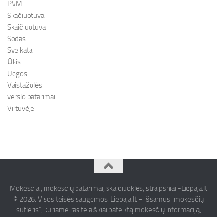
PVM
Skačiuotuvai
Skaičiuotuvai
Sodas
Sveikata
Ūkis
Uogos
Vaistažolės
verslo patarimai
Virtuvėje
Mokesčiai, mokesčių patarimai, skaičiuoklės, straipsniai -Liepaja.lt
© 2026. Visos teisės saugomos. Liepaja.lt – išsamus „mokesčių
sufleris“, kuriame rasite aiškiai pateiktą mokesčių informaciją,