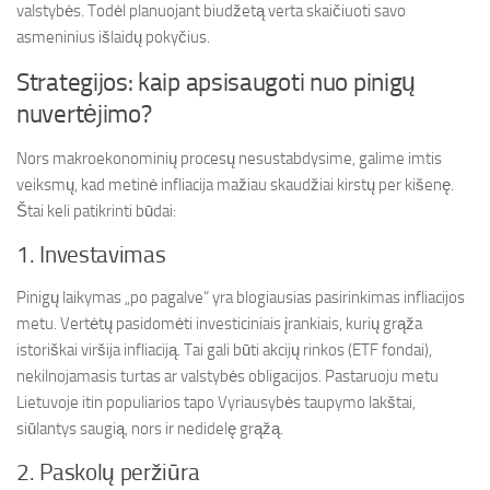
valstybės. Todėl planuojant biudžetą verta skaičiuoti savo
asmeninius išlaidų pokyčius.
Strategijos: kaip apsisaugoti nuo pinigų
nuvertėjimo?
Nors makroekonominių procesų nesustabdysime, galime imtis
veiksmų, kad metinė infliacija mažiau skaudžiai kirstų per kišenę.
Štai keli patikrinti būdai:
1. Investavimas
Pinigų laikymas „po pagalve“ yra blogiausias pasirinkimas infliacijos
metu. Vertėtų pasidomėti investiciniais įrankiais, kurių grąža
istoriškai viršija infliaciją. Tai gali būti akcijų rinkos (ETF fondai),
nekilnojamasis turtas ar valstybės obligacijos. Pastaruoju metu
Lietuvoje itin populiarios tapo Vyriausybės taupymo lakštai,
siūlantys saugią, nors ir nedidelę grąžą.
2. Paskolų peržiūra