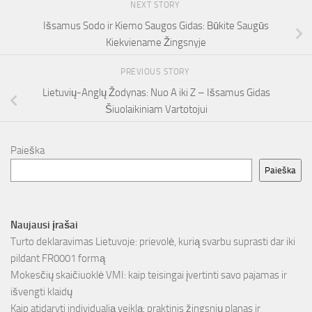
NEXT STORY
Išsamus Sodo ir Kiemo Saugos Gidas: Būkite Saugūs
Kiekviename Žingsnyje
PREVIOUS STORY
Lietuvių-Anglų Žodynas: Nuo A iki Z – Išsamus Gidas
Šiuolaikiniam Vartotojui
Paieška
Paieška
Naujausi įrašai
Turto deklaravimas Lietuvoje: prievolė, kurią svarbu suprasti dar iki
pildant FR0001 formą
Mokesčių skaičiuoklė VMI: kaip teisingai įvertinti savo pajamas ir
išvengti klaidų
Kaip atidaryti individualią veiklą: praktinis žingsnių planas ir