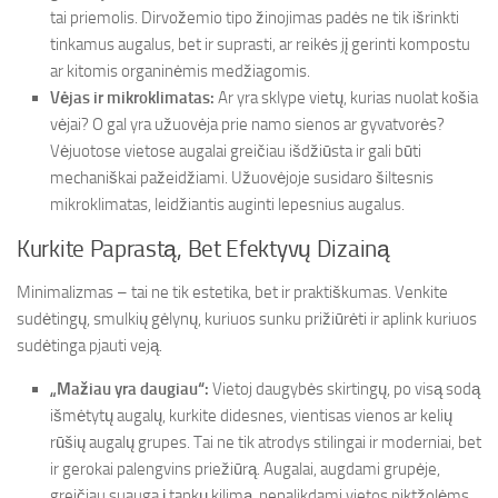
tai priemolis. Dirvožemio tipo žinojimas padės ne tik išrinkti
tinkamus augalus, bet ir suprasti, ar reikės jį gerinti kompostu
ar kitomis organinėmis medžiagomis.
Vėjas ir mikroklimatas:
Ar yra sklype vietų, kurias nuolat košia
vėjai? O gal yra užuovėja prie namo sienos ar gyvatvorės?
Vėjuotose vietose augalai greičiau išdžiūsta ir gali būti
mechaniškai pažeidžiami. Užuovėjoje susidaro šiltesnis
mikroklimatas, leidžiantis auginti lepesnius augalus.
Kurkite Paprastą, Bet Efektyvų Dizainą
Minimalizmas – tai ne tik estetika, bet ir praktiškumas. Venkite
sudėtingų, smulkių gėlynų, kuriuos sunku prižiūrėti ir aplink kuriuos
sudėtinga pjauti veją.
„Mažiau yra daugiau“:
Vietoj daugybės skirtingų, po visą sodą
išmėtytų augalų, kurkite didesnes, vientisas vienos ar kelių
rūšių augalų grupes. Tai ne tik atrodys stilingai ir moderniai, bet
ir gerokai palengvins priežiūrą. Augalai, augdami grupėje,
greičiau suauga į tankų kilimą, nepalikdami vietos piktžolėms.