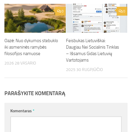
0
0
Oazė: Nuo dykumos stebuklo
Feisbukas Lietuviškai:
iki asmeninės ramybės
Daugiau Nei Socialinis Tinklas
filosofijos namuose
– Išsamus Gidas Lietuvių
Vartotojams
2026 28 VASARIO
2025 30 RUGPJŪČIO
PARAŠYKITE KOMENTARĄ
Komentaras
*