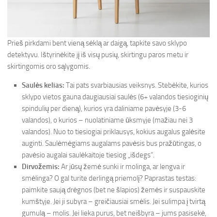
Prieš pirkdami bent vieną sėklą ar daigą, tapkite savo sklypo
detektyvu. Ištyrinėkite jį iš visų pusių, skirtingu paros metu ir
skirtingomis oro sąlygomis.
Saulės kelias:
Tai pats svarbiausias veiksnys. Stebėkite, kurios
sklypo vietos gauna daugiausiai saulės (6+ valandos tiesioginių
spindulių per dieną), kurios yra daliniame pavėsyje (3-6
valandos), o kurios – nuolatiniame ūksmyje (mažiau nei 3
valandos). Nuo to tiesiogiai priklausys, kokius augalus galėsite
auginti. Saulėmėgiams augalams pavėsis bus pražūtingas, o
pavėsio augalai saulėkaitoje tiesiog „išdegs“.
Dirvožemis:
Ar jūsų žemė sunki ir molinga, ar lengva ir
smėlinga? O gal turite derlingą priemolį? Paprastas testas:
paimkite saują drėgnos (bet ne šlapios) žemės ir suspauskite
kumštyje. Jei ji subyra – greičiausiai smėlis. Jei sulimpa į tvirtą
gumulą – molis. Jei lieka purus, bet neišbyra – jums pasisekė,