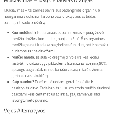
Mulčiavimas – Jūsų Geriausias Draugas
Mulčiavimas – tai žemės paviršiaus padengimas organiniu ar
neorganiniu sluoksniu. Tai bene pats efektyviausias būdas
palengvinti sodo priežiūrą.
Kuo mulčiuoti?
Populiariausias pasirinkimas – pušų žievė,
medžio drožlės, kompostas, nupjauta žolė. Šios organinės
medžiagos ne tik atlieka pagrindines funkcijas, bet ir pamažu
pūdamos gerina dirvožemį.
Mulčio nauda:
Jis sulaiko drėgmę dirvoje (reikės rečiau
laistyti), neleidžia dygti piktžolėms (sumažina ravėjimą 90%),
apsaugo augalų šaknis nuo karščio vasarą ir šalčio žiemą,
gerina dirvos struktūrą.
Kaip naudoti?
Prieš mulčiuodami gerai išravėkite ir
palaistykite dirvą. Tada berkite 5-10 cm storio mulčio sluoksnį,
palikdami kelis centimetrus aplink augalų kamienus, kad
išvengtumėte puvimo.
Vejos Alternatyvos