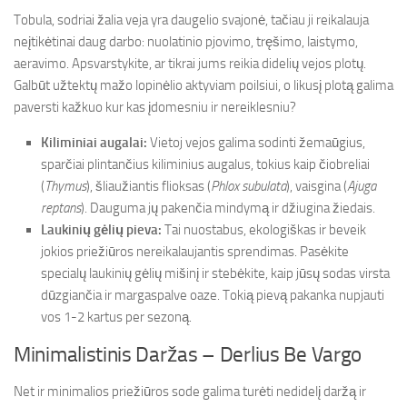
Tobula, sodriai žalia veja yra daugelio svajonė, tačiau ji reikalauja
neįtikėtinai daug darbo: nuolatinio pjovimo, tręšimo, laistymo,
aeravimo. Apsvarstykite, ar tikrai jums reikia didelių vejos plotų.
Galbūt užtektų mažo lopinėlio aktyviam poilsiui, o likusį plotą galima
paversti kažkuo kur kas įdomesniu ir nereiklesniu?
Kiliminiai augalai:
Vietoj vejos galima sodinti žemaūgius,
sparčiai plintančius kiliminius augalus, tokius kaip čiobreliai
(
Thymus
), šliaužiantis flioksas (
Phlox subulata
), vaisgina (
Ajuga
reptans
). Dauguma jų pakenčia mindymą ir džiugina žiedais.
Laukinių gėlių pieva:
Tai nuostabus, ekologiškas ir beveik
jokios priežiūros nereikalaujantis sprendimas. Pasėkite
specialų laukinių gėlių mišinį ir stebėkite, kaip jūsų sodas virsta
dūzgiančia ir margaspalve oaze. Tokią pievą pakanka nupjauti
vos 1-2 kartus per sezoną.
Minimalistinis Daržas – Derlius Be Vargo
Net ir minimalios priežiūros sode galima turėti nedidelį daržą ir