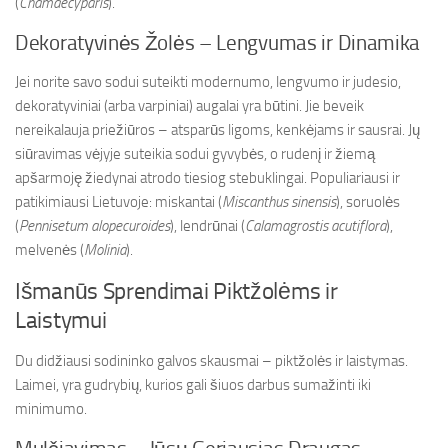
(
Chamaecyparis
).
Dekoratyvinės Žolės – Lengvumas ir Dinamika
Jei norite savo sodui suteikti modernumo, lengvumo ir judesio,
dekoratyviniai (arba varpiniai) augalai yra būtini. Jie beveik
nereikalauja priežiūros – atsparūs ligoms, kenkėjams ir sausrai. Jų
siūravimas vėjyje suteikia sodui gyvybės, o rudenį ir žiemą
apšarmoję žiedynai atrodo tiesiog stebuklingai. Populiariausi ir
patikimiausi Lietuvoje: miskantai (
Miscanthus sinensis
), soruolės
(
Pennisetum alopecuroides
), lendrūnai (
Calamagrostis acutiflora
),
melvenės (
Molinia
).
Išmanūs Sprendimai Piktžolėms ir
Laistymui
Du didžiausi sodininko galvos skausmai – piktžolės ir laistymas.
Laimei, yra gudrybių, kurios gali šiuos darbus sumažinti iki
minimumo.