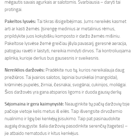
mėgautis savais agurkais ar salotomis. Svarbiausia – daryti tai
protingai.
Pakeltos lysvės:
Tai tikras išsigelbėjimas. Jums nereikės kasmet
arti ar kasti žemės. Įsirengę medinius ar metalinius rėmus,
pripildykite juos kokybišku komposto ir daržo žemės mišiniu.
Pakeltose lysvėse žemė greičiau įšyla pavasarį, geresnė aeracija,
patogiau ravėti ir laistyti, nereikia mindyti dirvos. Tai kontroliuojama
aplinka, kurioje derlius bus gausesnis ir sveikesnis.
Nereiklios daržovės:
Pradėkite nuo tų, kurios nereikalauja daug
priežiūros. Tai įvairios salotos, lapiniai burokėliai (mangoldai),
krūminės pupelės, žirniai, česnakai, svogūnai, cukinijos, moliūgai.
Šios daržovės yra gana atsparios ligoms ir duoda gausų derlių.
Sėjomaina ir gera kaimynystė:
Neauginkite tų pačių daržovių toje
pačioje vietoje kelis metus iš eilės. Taip išvengsite dirvožemio
nualinimo ir ligų bei kenkėjų įsisukimo. Taip pat pasinaudokite
augalų draugyste: šalia daržovių pasodinkite serenčių (tagetes) –
jie atbaido nematodus ir kitus kenkėjus.