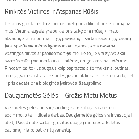
Rinkitės Vietines ir Atsparias Rūšis
Lietuvos gamta per tūkstančius metų jau atliko atrankos darbą už
mus. Vietiniai augalai yra puikiai prisitaikę prie mūsų klimato –
atšiaurių žiemų, permainingų pavasarių ir kartais sausringų vasarų.
Jie atsparūs vietinėms ligoms ir kenkėjams, jiems nereikia
ypatingos dirvos ar papildomo tręšimo. Be to, jie yra gyvybiškai
svarbūs mūsų vietinei faunai – bitėms, drugeliams, paukščiams.
Rinkdamiesi tokius augalus kaip paprastasis šermukšnis, putinas,
aronija, įvairūs astrai ar ežiuolės, jūs ne tik kuriate nereiklų sodą, bet
ir prisidedate prie biologinės įvairovės išsaugojimo.
Daugiametės Gėlės – Grožis Metų Metus
Vienmetės gėlės, nors ir įspūdingos, reikalauja kasmetinio
sodinimo, o tai – didelis darbas. Daugiametės gėlės yra investicija į
ateitį. Pasodinate kartą ir grožitės daugelį metų. Štai keletas
patikimų ir laiko patikrintų variantų: