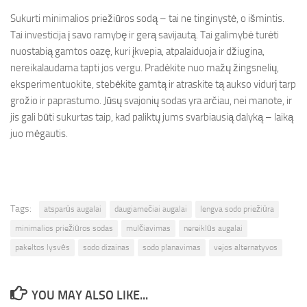
Sukurti minimalios priežiūros sodą – tai ne tinginystė, o išmintis.
Tai investicija į savo ramybę ir gerą savijautą. Tai galimybė turėti
nuostabią gamtos oazę, kuri įkvepia, atpalaiduoja ir džiugina,
nereikalaudama tapti jos vergu. Pradėkite nuo mažų žingsnelių,
eksperimentuokite, stebėkite gamtą ir atraskite tą aukso vidurį tarp
grožio ir paprastumo. Jūsų svajonių sodas yra arčiau, nei manote, ir
jis gali būti sukurtas taip, kad paliktų jums svarbiausią dalyką – laiką
juo mėgautis.
Tags:
atsparūs augalai
daugiamečiai augalai
lengva sodo priežiūra
minimalios priežiūros sodas
mulčiavimas
nereiklūs augalai
pakeltos lysvės
sodo dizainas
sodo planavimas
vejos alternatyvos
YOU MAY ALSO LIKE...