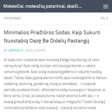
Mokesčiai, mokesčių patarimai, skaičiuoklės, straipsniai -Liepaja.lt
Skip to content
PATARIMAI
0
Minimalios Priežiūros Sodas: Kaip Sukurti
Nuostabią Oazę Be Didelių Pastangų
BY
LIEPAJA.LT
·
2025 2 LIEPOS
Ar kada nors svajojote apie nuosavą žaliąjį rojų tiesiog už savo
namų durų? Apie vietą, kurioje ryto kava gardesnė, o vakaro
ramuma gilesnė. Apie sodą, kvepiantį gėlėmis ir ošiantį medžių
lapais. Tačiau tada į galvą ateina mintis apie nesibaigiančius darbus:
ravėjimą, laistymą, genėjimą, kovą su kenkėjais… Ir svajonė
pamažu pradeda blukti, užleisdama vietą nuovargiui ir abejonei, ar
tikrai verta. O kas, jei pasakytume, kad įmanoma turėti abu – ir
kvapą gniaužiantį sodą, ir laisvą laiką juo mėgautis? Sveiki atvykę į
minimalios priežiūros sodo pasaulį – pasaulį, kuriame sodas