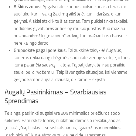
Aiškios zonos:
Apgalvokite, kur bus poilsio zona su terasa ar
suoliuku, kur – vaikų žaidimų aikštelė, kur – daržas, o kur –
gėlynai. Aiškiai atskirkite šias zonas. Tam puikiai tinka takeliai,
nedidelės gyvatvorės ar tiesiog mulčio juostos. Kuo mažiau
bus neapibrėžtų, „niekieno“ erdvių, tuo mažiau bus chaoso ir
nereikalingo darbo.
Grupuokite pagal poreikius:
Tai auksinė taisyklė! Augalus,
kuriems reikia daug drėgmės, sodinkite vienoje vietoje, o tuos,
kurie pakenčia sausrą – kitoje. Tą patį darykite ir su poreikiu
saulei bei dirvožemiui. Taip išvengsite situacijos, kai viename
gėlyno kampe augalai džiūsta, o kitame – skęsta.
Augalų Pasirinkimas – Svarbiausias
Sprendimas
Teisingai pasirinkti augalai yra 80% minimalios priežiūros sodo
sėkmės. Pamirškite lepias, nuolatinio dėmesio reikalaujančias
„divas“. Jūsų tikslas – surasti atsparius, ilgaamžius ir nereiklius
„darbininkus“, kurie atrodys puikiai be didelių pastangų.