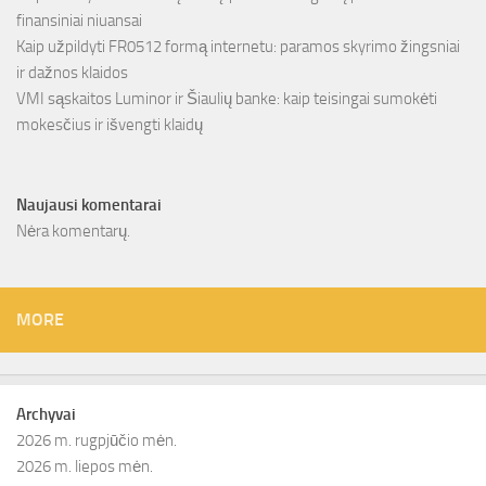
finansiniai niuansai
Kaip užpildyti FR0512 formą internetu: paramos skyrimo žingsniai
ir dažnos klaidos
VMI sąskaitos Luminor ir Šiaulių banke: kaip teisingai sumokėti
mokesčius ir išvengti klaidų
Naujausi komentarai
Nėra komentarų.
MORE
Archyvai
2026 m. rugpjūčio mėn.
2026 m. liepos mėn.