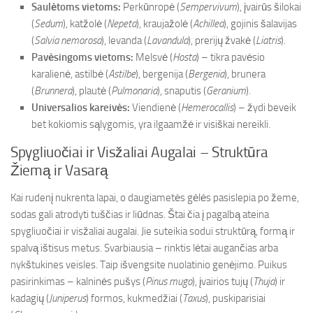
Saulėtoms vietoms:
Perkūnropė (
Sempervivum
), įvairūs šilokai
(
Sedum
), katžolė (
Nepeta
), kraujažolė (
Achillea
), gojinis šalavijas
(
Salvia nemorosa
), levanda (
Lavandula
), prerijų žvakė (
Liatris
).
Pavėsingoms vietoms:
Melsvė (
Hosta
) – tikra pavėsio
karalienė, astilbė (
Astilbe
), bergenija (
Bergenia
), brunera
(
Brunnera
), plautė (
Pulmonaria
), snaputis (
Geranium
).
Universalios kareivės:
Viendienė (
Hemerocallis
) – žydi beveik
bet kokiomis sąlygomis, yra ilgaamžė ir visiškai nereikli.
Spygliuočiai ir Visžaliai Augalai – Struktūra
Žiemą ir Vasarą
Kai rudenį nukrenta lapai, o daugiametės gėlės pasislepia po žeme,
sodas gali atrodyti tuščias ir liūdnas. Štai čia į pagalbą ateina
spygliuočiai ir visžaliai augalai. Jie suteikia sodui struktūrą, formą ir
spalvą ištisus metus. Svarbiausia – rinktis lėtai augančias arba
nykštukines veisles. Taip išvengsite nuolatinio genėjimo. Puikus
pasirinkimas – kalninės pušys (
Pinus mugo
), įvairios tujų (
Thuja
) ir
kadagių (
Juniperus
) formos, kukmedžiai (
Taxus
), puskiparisiai