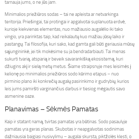
tarnauja jums, o ne jūs jam.
Minimalios priežiūros sodas – tai ne apleista ar netvarkinga
teritorija. Priešingai, tai protingai ir apgalvotai suplanuota erdvė,
kurioje kiekvienas elementas, nuo mažiausio augalėlio iki tako
vingio, yra parinktas taip, kad reikalautų kuo mažiau jūsų laiko ir
pastangų. Tai filosofija, kuri sako, kad gamta gali būti geriausia mūsų
sąjungininkė, jei tik mokėsime su ja bendradarbiauti. Tai menas
sukurti tvarią, atsparią ir beveik savarankišką ekosistemą, kuri
džiugins akį ir sielą metų metus. Šiame straipsnyje mes leisimės į
kelionę po minimalios priežiūros sodo kūrimo etapus – nuo
pirminio plano iki konkrečių augalų pasirinkimo ir gudrybių, kurios
leis jums pamiršti varginančius darbus ir tiesiog mėgautis savo
asmenine oaze.
Planavimas – Sėkmės Pamatas
Kaip ir statant namą, tvirtas pamatas yra būtinas. Sodo pasaulyje
pamatas yra geras planas. Skubotas ir neapgalvotas sodinimas
dažniausiai baigiasi nusivylimu – augalai skursta, piktžolės klesti, o