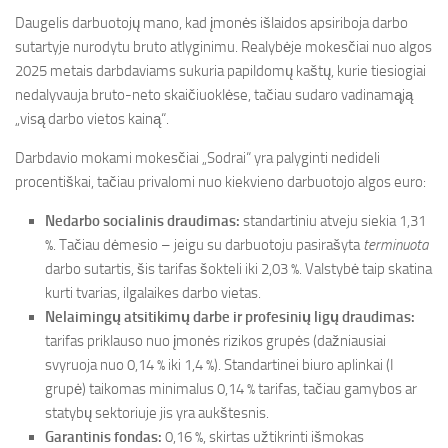
Daugelis darbuotojų mano, kad įmonės išlaidos apsiriboja darbo
sutartyje nurodytu bruto atlyginimu. Realybėje mokesčiai nuo algos
2025 metais darbdaviams sukuria papildomų kaštų, kurie tiesiogiai
nedalyvauja bruto-neto skaičiuoklėse, tačiau sudaro vadinamąją
„visą darbo vietos kainą“.
Darbdavio mokami mokesčiai „Sodrai“ yra palyginti nedideli
procentiškai, tačiau privalomi nuo kiekvieno darbuotojo algos euro:
Nedarbo socialinis draudimas:
standartiniu atveju siekia 1,31
%. Tačiau dėmesio – jeigu su darbuotoju pasirašyta
terminuota
darbo sutartis, šis tarifas šokteli iki 2,03 %. Valstybė taip skatina
kurti tvarias, ilgalaikes darbo vietas.
Nelaimingų atsitikimų darbe ir profesinių ligų draudimas:
tarifas priklauso nuo įmonės rizikos grupės (dažniausiai
svyruoja nuo 0,14 % iki 1,4 %). Standartinei biuro aplinkai (I
grupė) taikomas minimalus 0,14 % tarifas, tačiau gamybos ar
statybų sektoriuje jis yra aukštesnis.
Garantinis fondas:
0,16 %, skirtas užtikrinti išmokas