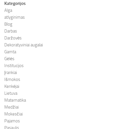
Kategorijos
Alga
atlyginimas
Blog
Darbas
Daržovės
Dekoratyviniai augalai
Gamta
Gėlės
Institucijos
Įrankiai
Išmokos
Kenkėjai
Lietuva
Matematika
Medžiai
Mokesčiai
Pajamos
Pasaulis