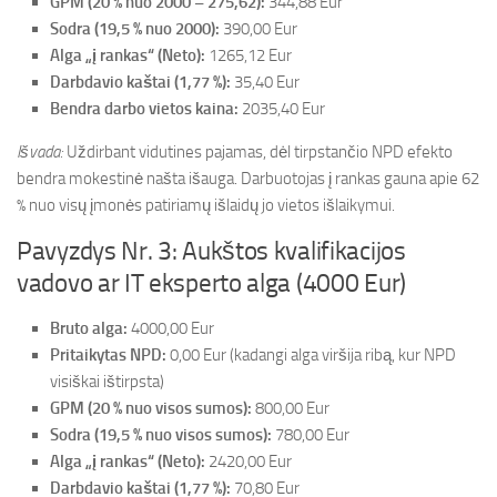
GPM (20 % nuo 2000 – 275,62):
344,88 Eur
Sodra (19,5 % nuo 2000):
390,00 Eur
Alga „į rankas“ (Neto):
1265,12 Eur
Darbdavio kaštai (1,77 %):
35,40 Eur
Bendra darbo vietos kaina:
2035,40 Eur
Išvada:
Uždirbant vidutines pajamas, dėl tirpstančio NPD efekto
bendra mokestinė našta išauga. Darbuotojas į rankas gauna apie 62
% nuo visų įmonės patiriamų išlaidų jo vietos išlaikymui.
Pavyzdys Nr. 3: Aukštos kvalifikacijos
vadovo ar IT eksperto alga (4000 Eur)
Bruto alga:
4000,00 Eur
Pritaikytas NPD:
0,00 Eur (kadangi alga viršija ribą, kur NPD
visiškai ištirpsta)
GPM (20 % nuo visos sumos):
800,00 Eur
Sodra (19,5 % nuo visos sumos):
780,00 Eur
Alga „į rankas“ (Neto):
2420,00 Eur
Darbdavio kaštai (1,77 %):
70,80 Eur