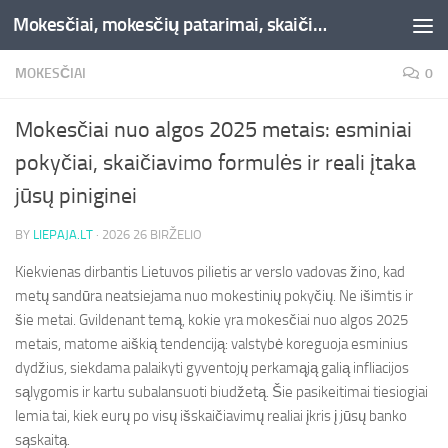
Mokesčiai, mokesčių patarimai, skaičiuoklės, straipsniai -Liepaja.lt
Skip to content
MOKESČIAI
0
Mokesčiai nuo algos 2025 metais: esminiai
pokyčiai, skaičiavimo formulės ir reali įtaka
jūsų piniginei
BY
LIEPAJA.LT
·
2026 26 BIRŽELIO
Kiekvienas dirbantis Lietuvos pilietis ar verslo vadovas žino, kad
metų sandūra neatsiejama nuo mokestinių pokyčių. Ne išimtis ir
šie metai. Gvildenant temą, kokie yra mokesčiai nuo algos 2025
metais, matome aiškią tendenciją: valstybė koreguoja esminius
dydžius, siekdama palaikyti gyventojų perkamąją galią infliacijos
sąlygomis ir kartu subalansuoti biudžetą. Šie pasikeitimai tiesiogiai
lemia tai, kiek eurų po visų išskaičiavimų realiai įkris į jūsų banko
sąskaitą.