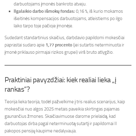
darbuotojams įmonės bankroto atveju.
Ilgalaikio darbo išmokų fondas:
0,16 %, iš kurio mokamos
išeitinės kompensacijos darbuotojams, atleistiems po ilgo
laiko tarpo toje pačioje įmonėje.
Sudedant standartinius skaičius, darbdavio papildomi mokesčiai
paprastai sudaro apie
1,77 procento
(jei sutartis neterminuota ir
įmonė priklauso pirmajai rizikos grupei) virš bruto atlygžio.
Praktiniai pavyzdžiai: kiek realiai lieka „į
rankas“?
Teorija lieka teorija, todėl pažvelkime į tris realius scenarijus, kaip
mokesčiai nuo algos 2025 metais paveikia skirtingas pajamas
gaunančius žmones. Skaičiavimuose darome prielaidą, kad
darbuotojas dirba pagal neterminuotą sutartį ir papildomai II
pakopos pensijų kaupime nedalyvauja.