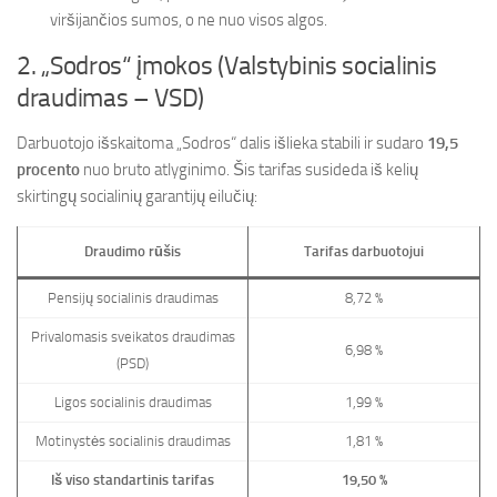
viršijančios sumos, o ne nuo visos algos.
2. „Sodros“ įmokos (Valstybinis socialinis
draudimas – VSD)
Darbuotojo išskaitoma „Sodros“ dalis išlieka stabili ir sudaro
19,5
procento
nuo bruto atlyginimo. Šis tarifas susideda iš kelių
skirtingų socialinių garantijų eilučių:
Draudimo rūšis
Tarifas darbuotojui
Pensijų socialinis draudimas
8,72 %
Privalomasis sveikatos draudimas
6,98 %
(PSD)
Ligos socialinis draudimas
1,99 %
Motinystės socialinis draudimas
1,81 %
Iš viso standartinis tarifas
19,50 %