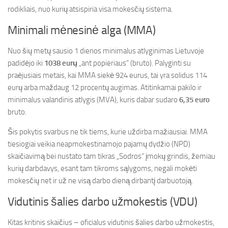
rodikliais, nuo kurių atsispiria visa mokesčių sistema.
Minimali mėnesinė alga (MMA)
Nuo šių metų sausio 1 dienos minimalus atlyginimas Lietuvoje
padidėjo iki
1038 eurų
„ant popieriaus“ (bruto). Palyginti su
praėjusiais metais, kai MMA siekė 924 eurus, tai yra solidus 114
eurų arba maždaug 12 procentų augimas. Atitinkamai pakilo ir
minimalus valandinis atlygis (MVA), kuris dabar sudaro
6,35 euro
bruto.
Šis pokytis svarbus ne tik tiems, kurie uždirba mažiausiai. MMA
tiesiogiai veikia neapmokestinamojo pajamų dydžio (NPD)
skaičiavimą bei nustato tam tikras „Sodros“ įmokų grindis, žemiau
kurių darbdavys, esant tam tikroms sąlygoms, negali mokėti
mokesčių net ir už ne visą darbo dieną dirbantį darbuotoją.
Vidutinis šalies darbo užmokestis (VDU)
Kitas kritinis skaičius – oficialus vidutinis šalies darbo užmokestis,