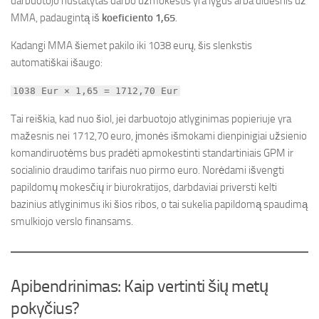
darbuotojo nustatytas darbo užmokestis yra lygus arba didesnis už
MMA, padaugintą iš
koeficiento 1,65
.
Kadangi MMA šiemet pakilo iki 1038 eurų, šis slenkstis
automatiškai išaugo:
1038 Eur × 1,65 = 1712,70 Eur
Tai reiškia, kad nuo šiol, jei darbuotojo atlyginimas popieriuje yra
mažesnis nei 1712,70 euro, įmonės išmokami dienpinigiai užsienio
komandiruotėms bus pradėti apmokestinti standartiniais GPM ir
socialinio draudimo tarifais nuo pirmo euro. Norėdami išvengti
papildomų mokesčių ir biurokratijos, darbdaviai priversti kelti
bazinius atlyginimus iki šios ribos, o tai sukelia papildomą spaudimą
smulkiojo verslo finansams.
Apibendrinimas: Kaip vertinti šių metų
pokyčius?