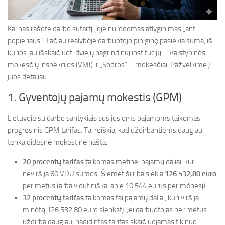
Kai pasirašote darbo sutartį, joje nurodomas atlyginimas „ant
popieriaus“. Tačiau realybėje darbuotojo piniginę pasiekia suma, iš
kurios jau išskaičiuoti dviejų pagrindinių institucijų – Valstybinės
mokesčių inspekcijos (VMI) ir „Sodros“ – mokesčiai. Pažvelkime į
juos detaliau.
1. Gyventojų pajamų mokestis (GPM)
Lietuvoje su darbo santykiais susijusioms pajamoms taikomas
progresinis GPM tarifas. Tai reiškia, kad uždirbantiems daugiau
tenka didesnė mokestinė našta:
20 procentų tarifas
taikomas metinei pajamų daliai, kuri
neviršija 60 VDU sumos. Šiemet ši riba siekia
126 532,80 euro
per metus (arba vidutiniškai apie 10 544 eurus per mėnesį).
32 procentų tarifas
taikomas tai pajamų daliai, kuri viršija
minėtą 126 532,80 euro slenkstį. Jei darbuotojas per metus
uždirba daugiau, padidintas tarifas skaičiuojamas tik nuo