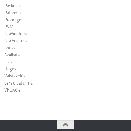
Paskolos
Patarimai
Pramogos
PVM
Skačiuotuvai
Skaičiuotuvai
Sodas
Sveikata
Ūkis
Uogos
Vaistažolės
verslo patarimai
Virtuvėje