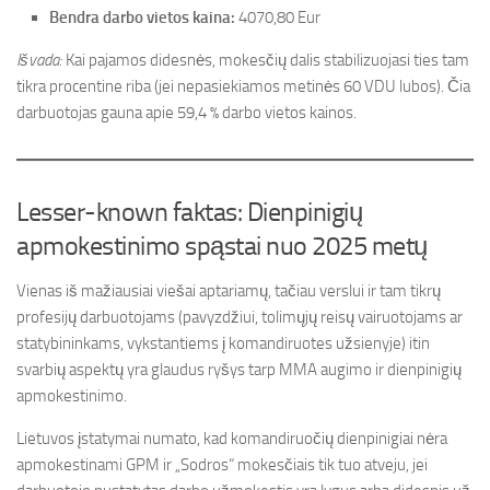
Bendra darbo vietos kaina:
4070,80 Eur
Išvada:
Kai pajamos didesnės, mokesčių dalis stabilizuojasi ties tam
tikra procentine riba (jei nepasiekiamos metinės 60 VDU lubos). Čia
darbuotojas gauna apie 59,4 % darbo vietos kainos.
Lesser-known faktas: Dienpinigių
apmokestinimo spąstai nuo 2025 metų
Vienas iš mažiausiai viešai aptariamų, tačiau verslui ir tam tikrų
profesijų darbuotojams (pavyzdžiui, tolimųjų reisų vairuotojams ar
statybininkams, vykstantiems į komandiruotes užsienyje) itin
svarbių aspektų yra glaudus ryšys tarp MMA augimo ir dienpinigių
apmokestinimo.
Lietuvos įstatymai numato, kad komandiruočių dienpinigiai nėra
apmokestinami GPM ir „Sodros“ mokesčiais tik tuo atveju, jei