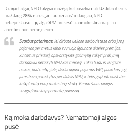
Didėjant algai, NPD tolygiai mažėja, kol pasiekia nulį. Uždirbantiems
maždaug 2864 eurus „ant popieriaus“ ir daugiau, NPD
nebepriklauso – jų alga GPM mokesčiu apmokestinama pilna
apimtimi nuo pirmojo euro.
Svarbus patarimas:
Jei dirbate keliose darbovietėse arba jūsų
pajamos per metus labai svyruoja (gaunate dideles premijas,
kintamus priedus), apsvarstykite galimybę rašyti prašymą
darbdaviui netaikyti NPD kas mėnesį. Tokiu būdu išvengsite
rizikos, kad metų gale, deklaruojant pajamas VMI, paaiškės, jog
jums buvo pritaikytas per didelis NPD, ir teks grąžinti valstybei
kelių šimtų eurų mokestinę skolą. Geriau šiuos pinigus
susigrąžinti kaip permoką pavasarį.
Ką moka darbdavys? Nematomoji algos
pusė