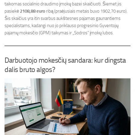
taikomas socialinio draudimo įmokų bazei skaičiuoti. Šiemet jis
pasiekė
2108,88 euro
ribą (praėjusiais metais buvo 1902,70 euro).
Šis skaičius yra itin svarbus aukštesnes pajamas gaunantiems
specialistams, kadangi nuo jo priklauso progresinio Gyventojų
pajamų mokesčio (GPM) taikymas ir „Sodros“ įmokų lubos.
Darbuotojo mokesčių sandara: kur dingsta
dalis bruto algos?