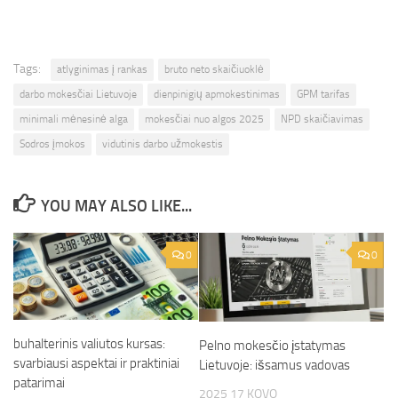
Tags:
atlyginimas į rankas
bruto neto skaičiuoklė
darbo mokesčiai Lietuvoje
dienpinigių apmokestinimas
GPM tarifas
minimali mėnesinė alga
mokesčiai nuo algos 2025
NPD skaičiavimas
Sodros įmokos
vidutinis darbo užmokestis
YOU MAY ALSO LIKE...
0
0
buhalterinis valiutos kursas:
Pelno mokesčio įstatymas
svarbiausi aspektai ir praktiniai
Lietuvoje: išsamus vadovas
patarimai
2025 17 KOVO