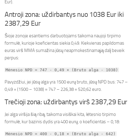
Eur).
Antroji zona: uždirbantys nuo 1038 Eur iki
2387,29 Eur
Šioje zonoje esantiems darbuotojams taikoma naujoji tirpimo
formulė, kurioje koeficientas siekia 0,49. Kiekvienas papildomas
euras virš MMA sumažina jūsų neapmokestinamąją dalį beveik
perpus:
Mėnesio NPD = 747 - 0,49 × (Bruto alga - 1038)
Pavyzdžiui, jei jūsų alga yra 1500 eurų bruto, jūsų NPD bus: 747 –
0,49 × (1500 – 1038) = 747 – 226,38 = 520,62 euro.
Trečioji zona: uždirbantys virš 2387,29 Eur
Jei alga viršija šią ribą, taikoma visiškai kita, lėtesnio tirpimo
formulė, kur bazinis dydis yra 400 eurų, o koeficientas – 0,18:
Mėnesio NPD = 400 - 0,18 × (Bruto alga - 642)