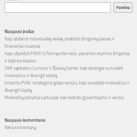
Paieška
Naujausi įrašai
Kaip atidaryti individualią veiklą: praktinis žingsnių planas ir
finansiniai niuansai
Kaip užpildyti FR0512 formą internetu: paramos skyrimo žingsniai
ir dažnos klaidos
VMI sąskaitos Luminor ir Šiaulių banke: kaip teisingai sumokėti
mokesčius ir išvengti klaidų
Importo PVM: strateginis gidas verslui, kaip suvaldyti mokesčius ir
išvengti klaidų
Mokesčių pokyčiai Lietuvoje: kas keičiasi gyventojams ir verslui
Naujausi komentarai
Nėra komentarų.