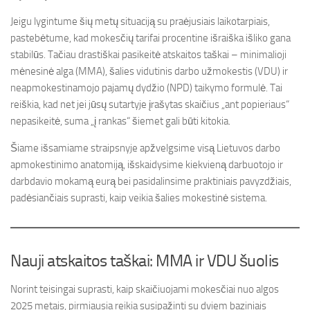
Jeigu lygintume šių metų situaciją su praėjusiais laikotarpiais,
pastebėtume, kad mokesčių tarifai procentine išraiška išliko gana
stabilūs. Tačiau drastiškai pasikeitė atskaitos taškai – minimalioji
mėnesinė alga (MMA), šalies vidutinis darbo užmokestis (VDU) ir
neapmokestinamojo pajamų dydžio (NPD) taikymo formulė. Tai
reiškia, kad net jei jūsų sutartyje įrašytas skaičius „ant popieriaus“
nepasikeitė, suma „į rankas“ šiemet gali būti kitokia.
Šiame išsamiame straipsnyje apžvelgsime visą Lietuvos darbo
apmokestinimo anatomiją, išskaidysime kiekvieną darbuotojo ir
darbdavio mokamą eurą bei pasidalinsime praktiniais pavyzdžiais,
padėsiančiais suprasti, kaip veikia šalies mokestinė sistema.
Nauji atskaitos taškai: MMA ir VDU šuolis
Norint teisingai suprasti, kaip skaičiuojami mokesčiai nuo algos
2025 metais, pirmiausia reikia susipažinti su dviem baziniais