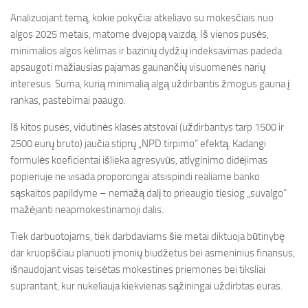
Analizuojant temą, kokie pokyčiai atkeliavo su mokesčiais nuo
algos 2025 metais, matome dvejopą vaizdą. Iš vienos pusės,
minimalios algos kėlimas ir bazinių dydžių indeksavimas padeda
apsaugoti mažiausias pajamas gaunančių visuomenės narių
interesus. Suma, kurią minimalią algą uždirbantis žmogus gauna į
rankas, pastebimai paaugo.
Iš kitos pusės, vidutinės klasės atstovai (uždirbantys tarp 1500 ir
2500 eurų bruto) jaučia stiprų „NPD tirpimo“ efektą. Kadangi
formulės koeficientai išlieka agresyvūs, atlyginimo didėjimas
popieriuje ne visada proporcingai atsispindi realiame banko
sąskaitos papildyme – nemažą dalį to prieaugio tiesiog „suvalgo“
mažėjanti neapmokestinamoji dalis.
Tiek darbuotojams, tiek darbdaviams šie metai diktuoja būtinybę
dar kruopščiau planuoti įmonių biudžetus bei asmeninius finansus,
išnaudojant visas teisėtas mokestines priemones bei tiksliai
suprantant, kur nukeliauja kiekvienas sąžiningai uždirbtas euras.