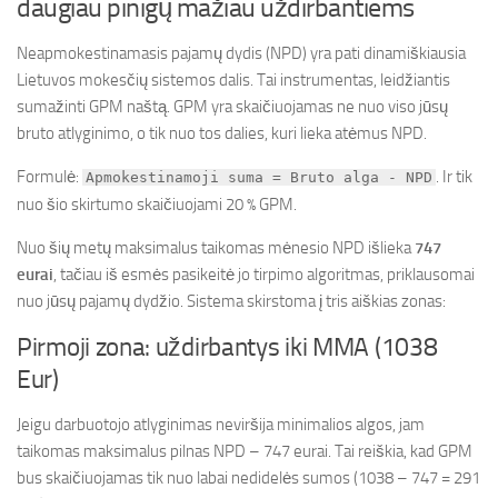
daugiau pinigų mažiau uždirbantiems
Neapmokestinamasis pajamų dydis (NPD) yra pati dinamiškiausia
Lietuvos mokesčių sistemos dalis. Tai instrumentas, leidžiantis
sumažinti GPM naštą. GPM yra skaičiuojamas ne nuo viso jūsų
bruto atlyginimo, o tik nuo tos dalies, kuri lieka atėmus NPD.
Formulė:
. Ir tik
Apmokestinamoji suma = Bruto alga - NPD
nuo šio skirtumo skaičiuojami 20 % GPM.
Nuo šių metų maksimalus taikomas mėnesio NPD išlieka
747
eurai
, tačiau iš esmės pasikeitė jo tirpimo algoritmas, priklausomai
nuo jūsų pajamų dydžio. Sistema skirstoma į tris aiškias zonas:
Pirmoji zona: uždirbantys iki MMA (1038
Eur)
Jeigu darbuotojo atlyginimas neviršija minimalios algos, jam
taikomas maksimalus pilnas NPD – 747 eurai. Tai reiškia, kad GPM
bus skaičiuojamas tik nuo labai nedidelės sumos (1038 – 747 = 291