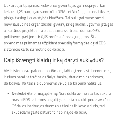
Deklaruojant pajamas, kiekvienas gyventojas gali nuspręsti, kur
keliaus 1,2% nuo jo jau sumokėto GPM. Jei šio žingsnio neatliksite,
pinigai tiesiog liks valstybės biudžete. Tai puiki galimybė remti
nevyriausybines organizacijas, gyvūnų prieglaudas, ugdymo įstaigas
ar kultūros projektus. Taip pat galima skirti papildomus 0,6%
politinėms partijoms ir 0,6% profesinėms sąjungoms. Šis
sprendimas priimamas užpildant specialią formą tiesiogiai EDS
sistemoje kartu su metine deklaracija.
Kaip išvengti klaidų ir ką daryti suklydus?
VMI sistema yra pakankamai išmani, tačiau ji remiasi duomenimis,
kuriuos pateikia trečiosios šalys: bankai, draudimo bendrovės,
darbdaviai. Kartais šie duomenys vėluoja arba būna netikslūs.
Neskubėkite pirmąją dieną:
Nors deklaravimo startas sukelia
masinį EDS sistemos apgultį, geriausia palaukti porą savaičių.
Oficialios institucijos duomenis tikslina iki kovo vidurio, tad
skubėdami galite patvirtinti nepilną deklaraciją.