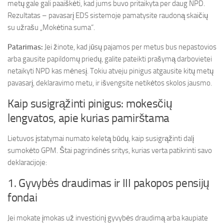
metų gale gali paaiškėti, kad jums buvo pritaikyta per daug NPD.
Rezultatas – pavasarį EDS sistemoje pamatysite raudoną skaičių
su užrašu „Mokėtina suma“.
Patarimas:
Jei žinote, kad jūsų pajamos per metus bus nepastovios
arba gausite papildomų priedų, galite pateikti prašymą darbovietei
netaikyti NPD kas mėnesį. Tokiu atveju pinigus atgausite kitų metų
pavasarį, deklaravimo metu, ir išvengsite netikėtos skolos jausmo.
Kaip susigrąžinti pinigus: mokesčių
lengvatos, apie kurias pamirštama
Lietuvos įstatymai numato keletą būdų, kaip susigrąžinti dalį
sumokėto GPM. Štai pagrindinės sritys, kurias verta patikrinti savo
deklaracijoje:
1. Gyvybės draudimas ir III pakopos pensijų
fondai
Jei mokate įmokas už investicinį gyvybės draudimą arba kaupiate