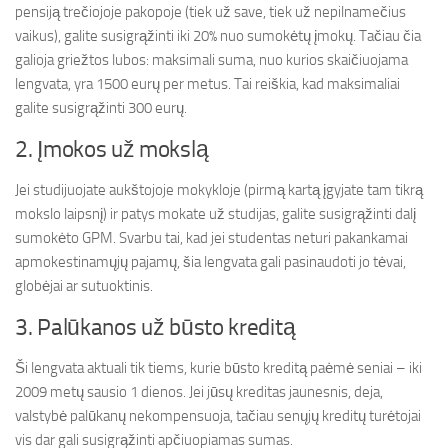
pensiją trečiojoje pakopoje (tiek už save, tiek už nepilnamečius
vaikus), galite susigrąžinti iki 20% nuo sumokėtų įmokų. Tačiau čia
galioja griežtos lubos: maksimali suma, nuo kurios skaičiuojama
lengvata, yra 1500 eurų per metus. Tai reiškia, kad maksimaliai
galite susigrąžinti 300 eurų.
2. Įmokos už mokslą
Jei studijuojate aukštojoje mokykloje (pirmą kartą įgyjate tam tikrą
mokslo laipsnį) ir patys mokate už studijas, galite susigrąžinti dalį
sumokėto GPM. Svarbu tai, kad jei studentas neturi pakankamai
apmokestinamųjų pajamų, šia lengvata gali pasinaudoti jo tėvai,
globėjai ar sutuoktinis.
3. Palūkanos už būsto kreditą
Ši lengvata aktuali tik tiems, kurie būsto kreditą paėmė seniai – iki
2009 metų sausio 1 dienos. Jei jūsų kreditas jaunesnis, deja,
valstybė palūkanų nekompensuoja, tačiau senųjų kreditų turėtojai
vis dar gali susigrąžinti apčiuopiamas sumas.