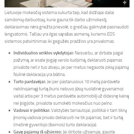
Lietuvoje mokesčių sistema sukurta taip, kad didžiajai daliai
samdomų darbuotojų, kurie gauna tik darbo užmokestį,
deklaravimas nėra griežta prievolė, o greičiau galimybė pasinaudoti
lengvatomis. Tačiau yra ilgas sąrašas asmenų, kuriems EDS
sistemos patvirtinimas iki gegužės pradžios yra privalomas.
Individualios veiklos vykdytojai:
Nesvarbu, ar dirbate pagal
pažymą, ar esate įsigiję verslo liudijimą, deklaruoti pajamas
privalote net ir tuo atveju, jei per metus negavote jokių pajamų.
Nulinė deklaracija yra būtina.
Turto pardavėjai:
Jei per pastaruosius 10 metų pardavėte
nekilnojamąjį turtą (kuris nebuvo jūsų nuolatinė gyvenamoji
vieta) arba per 3 metus pardavėte automobilį už didesnę kainą
nei įsigijote, privalote sumokėti mokesčius nuo pelno.
Vadovai ir politikai:
Valstybės tarnautojai, politikai ir tam tikrų
įmonių vadovai privalo deklaruoti ne tik pajamas, bet ir turtą
(metinė gyventojo (šeimos) turto deklaracija).
Gavę pajamų iš užsienio:
Jei dirbote užsienyje, gavote