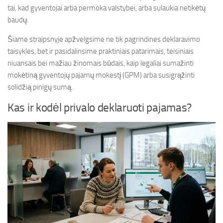
tai, kad gyventojai arba permoka valstybei, arba sulaukia netikėtų
baudų.
Šiame straipsnyje apžvelgsime ne tik pagrindines deklaravimo
taisykles, bet ir pasidalinsime praktiniais patarimais, teisiniais
niuansais bei mažiau žinomais būdais, kaip legaliai sumažinti
mokėtiną gyventojų pajamų mokestį (GPM) arba susigrąžinti
solidžią pinigų sumą.
Kas ir kodėl privalo deklaruoti pajamas?