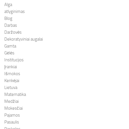
Alga
atlyginimas
Blog
Darbas
Daržovės
Dekoratyviniai augalai
Gamta
Gėlės
Institucijos
Įrankiai
Išmokos
Kenkėjai
Lietuva
Matematika
Medžiai
Mokesčiai
Pajamos
Pasaulis
Paskolos