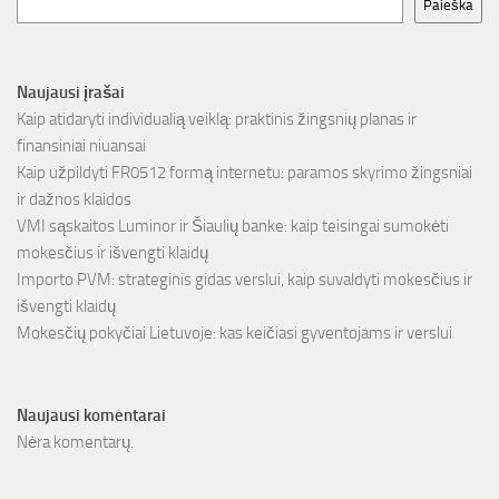
Paieška
Naujausi įrašai
Kaip atidaryti individualią veiklą: praktinis žingsnių planas ir
finansiniai niuansai
Kaip užpildyti FR0512 formą internetu: paramos skyrimo žingsniai
ir dažnos klaidos
VMI sąskaitos Luminor ir Šiaulių banke: kaip teisingai sumokėti
mokesčius ir išvengti klaidų
Importo PVM: strateginis gidas verslui, kaip suvaldyti mokesčius ir
išvengti klaidų
Mokesčių pokyčiai Lietuvoje: kas keičiasi gyventojams ir verslui
Naujausi komentarai
Nėra komentarų.