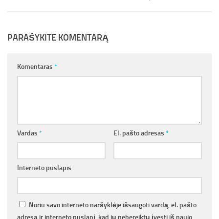
PARAŠYKITE KOMENTARĄ
Komentaras
*
Vardas
*
El. pašto adresas
*
Interneto puslapis
Noriu savo interneto naršyklėje išsaugoti vardą, el. pašto
adresą ir interneto puslapį, kad jų nebereiktų įvesti iš naujo,