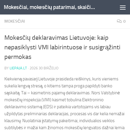
Mokesčiai, mokesčių patarimai, skaičiuoklės, straipsniai -Liepaja.lt
Skip to content
MOKESČIAI
0
Mokesčių deklaravimas Lietuvoje: kaip
nepasiklysti VMI labirintuose ir susigrąžinti
permokas
BY
LIEPAJA.LT
·
2026 30 BIRŽELIO
Kiekvieną pavasarį Lietuvoje prasideda reiškinys, kuris vieniems
sukelia lengvą stresą, o kitiems tampa proga papildyti banko
sąskaitą. Tai – kasmetinis pajamų deklaravimas. Nors Valstybinė
mokesčių inspekcija (VMI) kasmet tobulina Elektroninio
deklaravimo sistemą (EDS) ir pateikia vartotojams vis labiau
užpildytas preliminarias deklaracijas, procesas vis dar kelia nemažai
klausimų. Nuolatiniai įstatymų pakeitimai, individualios veiklos
subtilybės ir mažai kam žinomos mokesčių lengvatos dažnai lemia