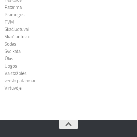
Patarimai
Pramogos
PVM
Skačiuotuvai
Skaičiuotuvai
Sodas
Sveikata
Ūkis
Uogos
Vaistažolės
verslo patarimai
Virtuvėje