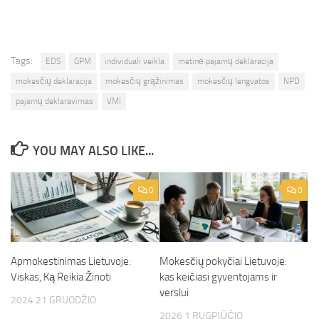
Tags:
EDS
GPM
individuali veikla
metinė pajamų deklaracija
mokesčių deklaracija
mokesčių grąžinimas
mokesčių lengvatos
NPD
pajamų deklaravimas
VMI
YOU MAY ALSO LIKE...
0
0
Apmokestinimas Lietuvoje:
Mokesčių pokyčiai Lietuvoje:
Viskas, Ką Reikia Žinoti
kas keičiasi gyventojams ir
verslui
2024 21 GRUODŽIO
2026 1 RUGPJŪČIO