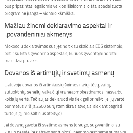
bus pripažintas legaliomis veiklos išlaidomis, o štai specializuota
programinė įranga – vienareikšmiškai.
Mažiau žinomi deklaravimo aspektai ir
„povandeniniai akmenys“
Mokesčių deklaravimas susijęs ne tik su skaičiais EDS sistemoje,
bet ir su kitais gyvenimo aspektais, kuriuos gyventojai neretai
praleidžia pro akis.
Dovanos iš artimųjų ir svetimų asmenų
Lietuvoje dovanos iš artimiausių šeimos narių (tėvų, vaikų,
sutuoktinių, senelių, vaikaičių) yra neapmokestinamos, nesvarbu,
kokia jų vertė. Tačiau jas deklaruoti vis tiek gali prireikti, jei jų vertė
per metus viršija 2500 eurų (tam tikrais atvejais, siekiant pagrįsti
turto įsigijimo šaltinius ateityje).
Jei dovaną gavote iš svetimo asmens (draugo, sugyventinio, su
kuriuo nesate įregistravę santuokos), neapmokestinama suma yra