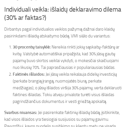
Individuali veikla: išlaidų deklaravimo dilema
(30% ar faktas?)
Dirbantys pagal individualios veiklos pažymą dažnai daro klaidų
pasirinkdami išlaidų atskaitymo būdą. VMI siūlo du variantus:
30 procentų taisyklė:
Nereikia rinkti jokių sąskaitų-faktūrų ar
kvitų. Valstybė automatiškai pripažįsta, kad 30% jūsų gautų
pajamų buvo skirtos veiklai vykdyti, o mokesčiai skaičiuojami
nuo likusių 70%. Tai paprasčiausias ir populiariausias būdas.
Faktinės išlaidos:
Jei jūsų veikla reikalauja didelių investicijų
(perkate brangią įrangą, nuomojatės biurą, perkate
medžiagas), o jūsų išlaidos viršija 30% pajamų, verta deklaruoti
faktines išlaidas. Tokiu atveju privalote turėti visus išlaidas
pagrindžiančius dokumentus ir vesti griežtą apskaitą.
Svarbus niuansas:
Jei pasirenkate faktinių išlaidų būdą, įsitikinkite,
kad visos išlaidos yra tiesiogiai susijusios su pajamų gavimu.
Pavyzdžiui, kavos puodelis susitikimo su klientu metu ne visada