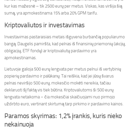
kur kas mažesnė – tik 2500 eurų per metus. Viskas, kas viršija šią
sumą, yra apmokestinama 15% arba 20% GPM tarifu.
Kriptovaliutos ir investavimas
Investavimas pastaraisiais metais išgyvena burbančią populiarumo
bangą. Daugelis pamiršta, kad pelnas iš finansinių priemonių (akcijų,
obligacijų, ETF fondų) ar kriptovaliutų pardavimo yra
apmokestinamas.
Lietuvoje galioja 500 eurų lengvata per metus pelnui iš vertybinių
popierių pardavimo ir palūkanų. Tai reiškia, kad jei jūsų švarus
pelnas neviršijo 500 eurų, mokesčio mokėti nereikia, tačiau
deklaruoti šį faktą vis tiek būtina. Kriptovaliutoms ši 500 eurų
lengvata netaikoma – čia mokesčiai skaičiuojami nuo pirmojo
uždirbto euro, vertinant skirtumą tarp pirkimo ir pardavimo kainos.
Paramos skyrimas: 1,2% įrankis, kuris nieko
nekainuoja