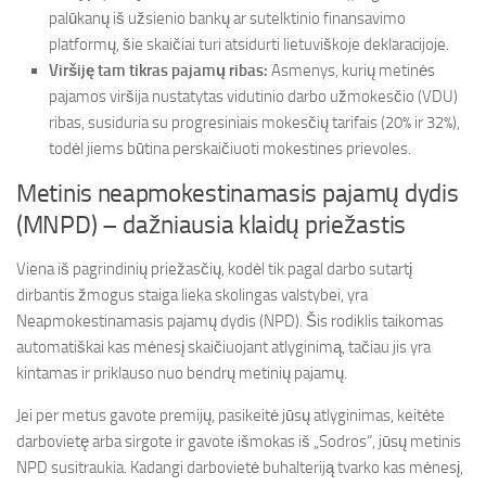
palūkanų iš užsienio bankų ar sutelktinio finansavimo
platformų, šie skaičiai turi atsidurti lietuviškoje deklaracijoje.
Viršiję tam tikras pajamų ribas:
Asmenys, kurių metinės
pajamos viršija nustatytas vidutinio darbo užmokesčio (VDU)
ribas, susiduria su progresiniais mokesčių tarifais (20% ir 32%),
todėl jiems būtina perskaičiuoti mokestines prievoles.
Metinis neapmokestinamasis pajamų dydis
(MNPD) – dažniausia klaidų priežastis
Viena iš pagrindinių priežasčių, kodėl tik pagal darbo sutartį
dirbantis žmogus staiga lieka skolingas valstybei, yra
Neapmokestinamasis pajamų dydis (NPD). Šis rodiklis taikomas
automatiškai kas mėnesį skaičiuojant atlyginimą, tačiau jis yra
kintamas ir priklauso nuo bendrų metinių pajamų.
Jei per metus gavote premijų, pasikeitė jūsų atlyginimas, keitėte
darbovietę arba sirgote ir gavote išmokas iš „Sodros“, jūsų metinis
NPD susitraukia. Kadangi darbovietė buhalteriją tvarko kas mėnesį,