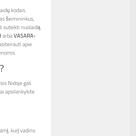
aidų kodais.
pas šeimininkus,
i suteikti nuolaidą
R
arba
VASARA-
siteirauti apie
ienomis.
?
sis Nidoje gali
nai apsilankykite
mį, kurį vadino