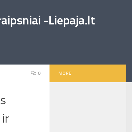
ipsniai -Liepaja.lt
0
MORE
as
ir