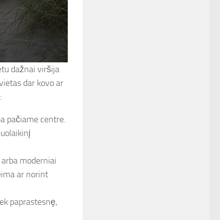
tu dažnai viršija
vietas dar kovo ar
:
ba pačiame centre.
uolaikinį
 arba moderniai
eima ar norint
kiek paprastesnę,