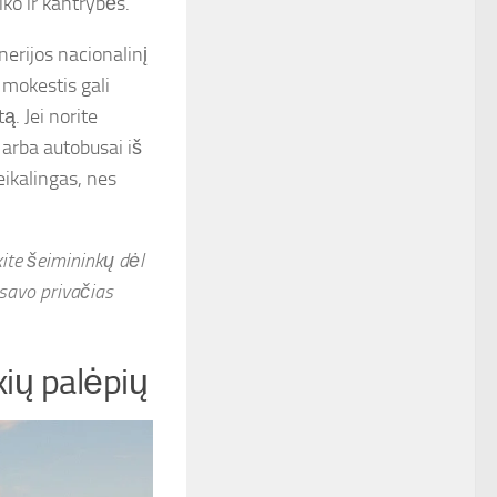
iko ir kantrybės.
nerijos nacionalinį
 mokestis gali
ą. Jei norite
o arba autobusai iš
eikalingas, nes
kite šeimininkų dėl
 savo privačias
kių palėpių