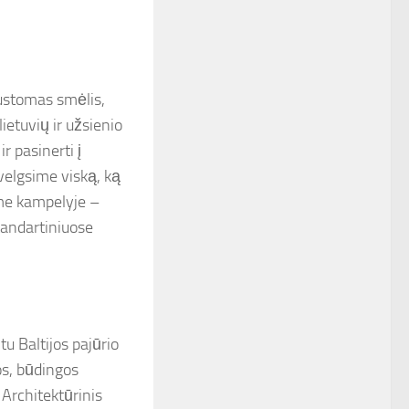
 pustomas smėlis,
ietuvių ir užsienio
r pasinerti į
velgsime viską, ką
me kampelyje –
tandartiniuose
tu Baltijos pajūrio
os, būdingos
 Architektūrinis