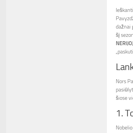
Ieškant
Pavyzdž
dažnai g
šį sezo
NERIJO
„paskut
Lank
Nors Par
pasiūlyt
šiose vi
1. 
Nobelio