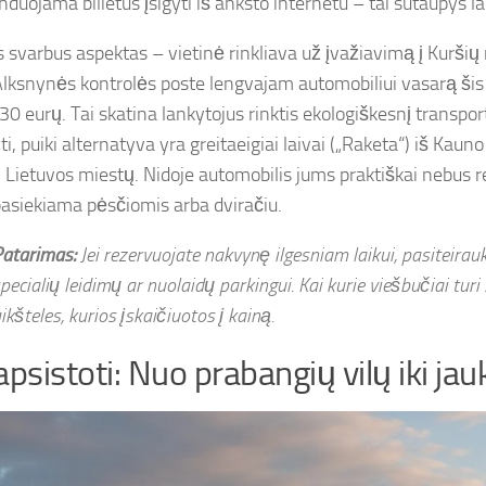
uojama bilietus įsigyti iš anksto internetu – tai sutaupys la
s svarbus aspektas – vietinė rinkliava už įvažiavimą į Kuršių 
Alksnynės kontrolės poste lengvajam automobiliui vasarą šis
r 30 eurų. Tai skatina lankytojus rinktis ekologiškesnį transport
i, puiki alternatyva yra greitaeigiai laivai („Raketa“) iš Kaun
ų Lietuvos miestų. Nidoje automobilis jums praktiškai nebus r
pasiekiama pėsčiomis arba dviračiu.
atarimas:
Jei rezervuojate nakvynę ilgesniam laikui, pasiteirau
pecialių leidimų ar nuolaidų parkingui. Kai kurie viešbučiai turi
ikšteles, kurios įskaičiuotos į kainą.
apsistoti: Nuo prabangių vilų iki jau