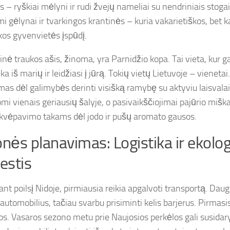
 – ryškiai mėlyni ir rudi žvejų nameliai su nendriniais stogai
mi gėlynai ir tvarkingos krantinės – kuria vakarietiškos, bet ka
škos gyvenvietės įspūdį.
nė traukos ašis, žinoma, yra Parnidžio kopa. Tai vieta, kur ga
ka iš marių ir leidžiasi į jūrą. Tokių vietų Lietuvoje – vienetai
mas dėl galimybės derinti visišką ramybę su aktyviu laisvalaik
omi vienais geriausių šalyje, o pasivaikščiojimai pajūrio mišk
 kvėpavimo takams dėl jodo ir pušų aromato gausos.
onės planavimas: Logistika ir ekolog
estis
ant poilsį Nidoje, pirmiausia reikia apgalvoti transportą. Dau
automobilius, tačiau svarbu prisiminti kelis barjerus. Pirmasis
os. Vasaros sezono metu prie Naujosios perkėlos gali susidaryt