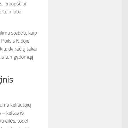
s, kruopščiai
rtu ir labai
lima stebėti, kaip
. Poilsis Nidoje
iu: dviračių takai
ais turi gydomąjį
inis
guma keliautojų
 – keltas iš
i eilės, todėl