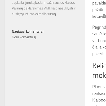
paveldas
sąskaita, įmokų kodai ir dažniausios klaidos
Pajamų deklaravimas VMI: kaip nesuklysti ir
prižiūri
susigrąžinti maksimalią sumą
lietuvi
Pagrindi
Naujausi komentarai
saulė te
Nėra komentarų.
vertina
čia laik
poveikį
Keli
mok
Planuoj
renkasi 
Klaipėd