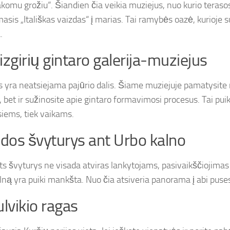
komu grožiu“. Šiandien čia veikia muziejus, nuo kurio terasos
sis „Itališkas vaizdas“ į marias. Tai ramybės oazė, kurioje su
.
izgirių gintaro galerija-muziejus
s yra neatsiejama pajūrio dalis. Šiame muziejuje pamatysite 
, bet ir sužinosite apie gintaro formavimosi procesus. Tai puik
iems, tiek vaikams.
idos švyturys ant Urbo kalno
s švyturys ne visada atviras lankytojams, pasivaikščiojimas ap
lną yra puiki mankšta. Nuo čia atsiveria panorama į abi puses
ulvikio ragas