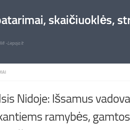
arimai, skaičiuoklės, stra
MI -Liepaja.lt
MAI
lsis Nidoje: Išsamus vadov
kantiems ramybės, gamtos 