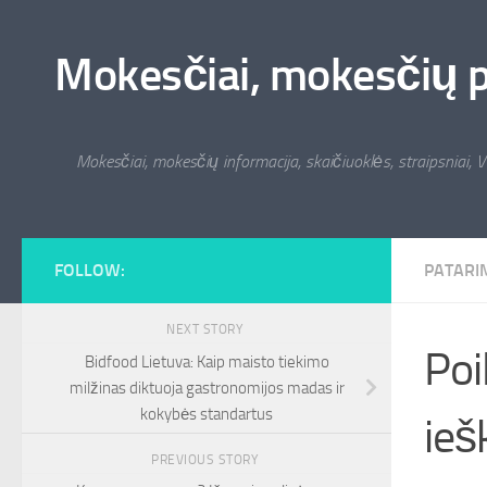
Skip to content
Mokesčiai, mokesčių pat
Mokesčiai, mokesčių informacija, skaičiuoklės, straipsniai, V
FOLLOW:
PATARI
NEXT STORY
Poi
Bidfood Lietuva: Kaip maisto tiekimo
milžinas diktuoja gastronomijos madas ir
kokybės standartus
ieš
PREVIOUS STORY