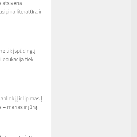
 atsiveria
sipina literatūra ir
ne tik įspūdingų
i edukacija tiek
link jį ir lipimas į
 – marias ir jūrą.