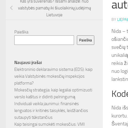
aut
Kas yra suverenas? Išsami analizė: nuo
valstybės pamatų iki šiuolaikinių judėjimų
Lietuvoje
BY
LIEPAJ
Nida – t
Paieška
ošiančio
Paieška
svečių 
unikali
reikia 
Naujausi įrašai
Elektroninio deklaravimo sistema (EDS): kaip
nuo log
veikia Valstybinės mokesčių inspekcijos
lanksti
platforma?
Mokesčių strategija: kaip legaliai optimizuoti
Kodė
verslo kaštus ir didinti pelningumą
Individuali veikla jaunimui: finansinės
Nida išs
lengvatos ir kritinės taisyklės, leidžiančios
kurortu
sutaupyti tūkstančius
Šventaja
Kaip teisingai sumokėti mokesčius: VMI