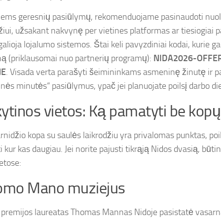
iems geresnių pasiūlymų, rekomenduojame pasinaudoti nuol
iui, užsakant nakvynę per vietines platformas ar tiesiogiai 
alioja lojalumo sistemos. Štai keli pavyzdiniai kodai, kurie gal
ną (priklausomai nuo partnerių programų):
NIDA2026-OFFE
JE
. Visada verta parašyti šeimininkams asmeninę žinutę ir pa
inės minutės“ pasiūlymus, ypač jei planuojate poilsį darbo d
ytinos vietos: Ką pamatyti be kopų
nidžio kopa su saulės laikrodžiu yra privalomas punktas, poil
i kur kas daugiau. Jei norite pajusti tikrąją Nidos dvasią, būti
etose:
Tomo Mano muziejus
 premijos laureatas Thomas Mannas Nidoje pasistatė vasarna