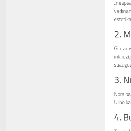
„neapsa
vadinama
estetika
2. M
Gintara
inkliuzų
suaugus
3. N
Nors pat
Urbo ka
4. B