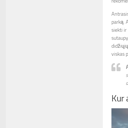
rekomend
Antrasi
parką. 
siekti i
sutaupyt
didžiųj
viskas 
P
s
a
Kur 