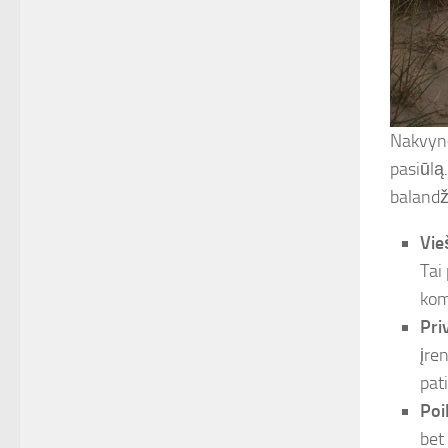
Nakvynė
pasiūlą
balandž
Vie
Tai
kom
Pri
įre
pat
Poi
bet