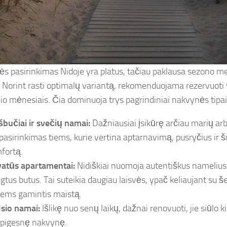
s pasirinkimas Nidoje yra platus, tačiau paklausa sezono me
. Norint rasti optimalų variantą, rekomenduojama rezervuoti 
io mėnesiais. Čia dominuoja trys pagrindiniai nakvynės tipai
šbučiai ir svečių namai:
Dažniausiai įsikūrę arčiau marių ar
 pasirinkimas tiems, kurie vertina aptarnavimą, pusryčius ir ši
fortą.
vatūs apartamentai:
Nidiškiai nuomoja autentiškus namelius
ngtus butus. Tai suteikia daugiau laisvės, ypač keliaujant su š
iems gamintis maistą.
lsio namai:
Išlikę nuo senų laikų, dažnai renovuoti, jie siūlo 
 pigesnę nakvynę.