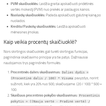
PVM skaičiuoklės:
Leidžia greitai apskaičiuoti pridėtinės
vertės mokestį (PVM) nuo prekės ar paslaugos kainos.
Nuolaidų skaičiuoklės:
Padeda apskaičiuoti galutinę kainą po
nuolaidos.
Kredito/Paskolų skaičiuoklės:
Leidžia apskaičiuoti
mėnesines įmokas.
Kaip veikia procentų skaičiuoklė?
Nors skirtingos skaičiuoklės gali turėti skirtingas funkcijas,
pagrindiniai skaičiavimo principai yra tie patys. Dažniausiai
naudojamos trys pagrindinės formulės:
Procentinės dalies skaičiavimas:
Dalies dydis =
pavyzdys, norint
(Procentinė dalis / 100) * Visuma
sužinoti, kiek yra 20% nuo 500, skaičiuojame: (20 / 100) * 500 =
100.
Skaičiaus procentinio pokyčio skaičiavimas:
Procentinis
pokytis = ((Nauja vertė - Pradinė vertė) /