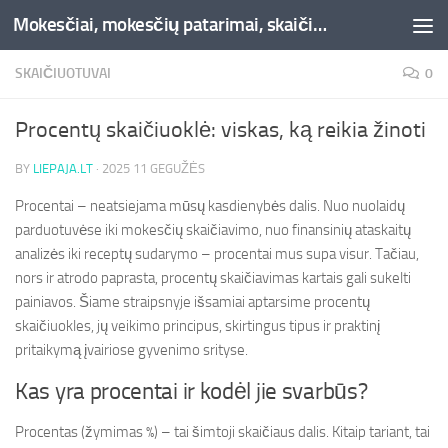
Mokesčiai, mokesčių patarimai, skaičiuoklės, straipsniai -Liepaja.lt
Skip to content
SKAIČIUOTUVAI
0
Procentų skaičiuoklė: viskas, ką reikia žinoti
BY
LIEPAJA.LT
·
2025 11 GEGUŽĖS
Procentai – neatsiejama mūsų kasdienybės dalis. Nuo nuolaidų
parduotuvėse iki mokesčių skaičiavimo, nuo finansinių ataskaitų
analizės iki receptų sudarymo – procentai mus supa visur. Tačiau,
nors ir atrodo paprasta, procentų skaičiavimas kartais gali sukelti
painiavos. Šiame straipsnyje išsamiai aptarsime procentų
skaičiuokles, jų veikimo principus, skirtingus tipus ir praktinį
pritaikymą įvairiose gyvenimo srityse.
Kas yra procentai ir kodėl jie svarbūs?
Procentas (žymimas %) – tai šimtoji skaičiaus dalis. Kitaip tariant, tai