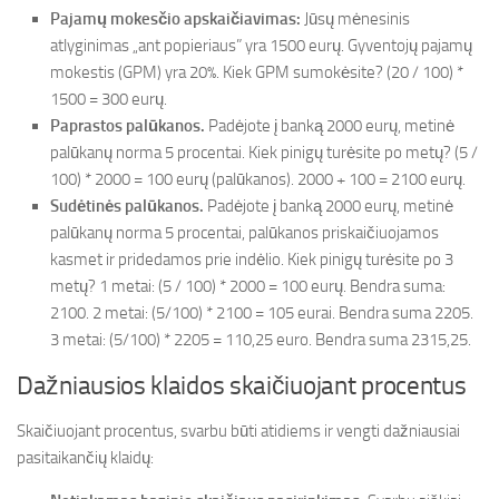
Pajamų mokesčio apskaičiavimas:
Jūsų mėnesinis
atlyginimas „ant popieriaus” yra 1500 eurų. Gyventojų pajamų
mokestis (GPM) yra 20%. Kiek GPM sumokėsite? (20 / 100) *
1500 = 300 eurų.
Paprastos palūkanos.
Padėjote į banką 2000 eurų, metinė
palūkanų norma 5 procentai. Kiek pinigų turėsite po metų? (5 /
100) * 2000 = 100 eurų (palūkanos). 2000 + 100 = 2100 eurų.
Sudėtinės palūkanos.
Padėjote į banką 2000 eurų, metinė
palūkanų norma 5 procentai, palūkanos priskaičiuojamos
kasmet ir pridedamos prie indėlio. Kiek pinigų turėsite po 3
metų? 1 metai: (5 / 100) * 2000 = 100 eurų. Bendra suma:
2100. 2 metai: (5/100) * 2100 = 105 eurai. Bendra suma 2205.
3 metai: (5/100) * 2205 = 110,25 euro. Bendra suma 2315,25.
Dažniausios klaidos skaičiuojant procentus
Skaičiuojant procentus, svarbu būti atidiems ir vengti dažniausiai
pasitaikančių klaidų: