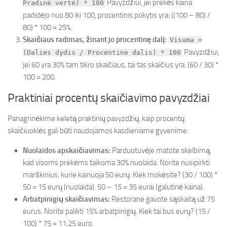
Pavyzdžiui, jei prekės kaina
Pradinė vertė) * 100
padidėjo nuo 80 iki 100, procentinis pokytis yra: ((100 – 80) /
80) * 100 = 25%.
Skaičiaus radimas, žinant jo procentinę dalį:
Visuma =
Pavyzdžiui,
(Dalies dydis / Procentinė dalis) * 100
jei 60 yra 30% tam tikro skaičiaus, tai tas skaičius yra: (60 / 30) *
100 = 200.
Praktiniai procentų skaičiavimo pavyzdžiai
Panagrinėkime keletą praktinių pavyzdžių, kaip procentų
skaičiuoklės gali būti naudojamos kasdieniame gyvenime:
Nuolaidos apskaičiavimas:
Parduotuvėje matote skelbimą,
kad visoms prekėms taikoma 30% nuolaida. Norite nusipirkti
marškinius, kurie kainuoja 50 eurų. Kiek mokėsite? (30 / 100) *
50 = 15 eurų (nuolaida). 50 – 15 = 35 eurai (galutinė kaina).
Arbatpinigių skaičiavimas:
Restorane gavote sąskaitą už 75
eurus. Norite palikti 15% arbatpinigių. Kiek tai bus eurų? (15 /
100) * 75 = 11,25 euro.