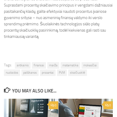
Suprasdami procentų skaičiavimo principus ir vengdami dažniausiai
pasitaikančių klaidų, galite efektyviai naudoti procentus įvairiose
gyvenimo srityse – nuo asmeninių finansų valdymo iki verslo
sprendimų priėmimo. Šiuolaikinės technologijos siūlo platų
procentų skaičiuoklių pasirinkimą, todėl kiekvienas gali rasti sau
tinkamiausią variantą.
Tags:
antkainis
finansai
marža
matematika
mokesčiai
nuolaidos
palūkanos
procentai
PVM
skaičiuoklė
YOU MAY ALSO LIKE...
0
0