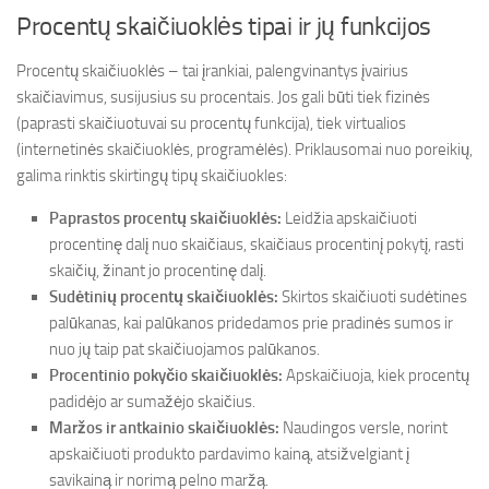
Procentų skaičiuoklės tipai ir jų funkcijos
Procentų skaičiuoklės – tai įrankiai, palengvinantys įvairius
skaičiavimus, susijusius su procentais. Jos gali būti tiek fizinės
(paprasti skaičiuotuvai su procentų funkcija), tiek virtualios
(internetinės skaičiuoklės, programėlės). Priklausomai nuo poreikių,
galima rinktis skirtingų tipų skaičiuokles:
Paprastos procentų skaičiuoklės:
Leidžia apskaičiuoti
procentinę dalį nuo skaičiaus, skaičiaus procentinį pokytį, rasti
skaičių, žinant jo procentinę dalį.
Sudėtinių procentų skaičiuoklės:
Skirtos skaičiuoti sudėtines
palūkanas, kai palūkanos pridedamos prie pradinės sumos ir
nuo jų taip pat skaičiuojamos palūkanos.
Procentinio pokyčio skaičiuoklės:
Apskaičiuoja, kiek procentų
padidėjo ar sumažėjo skaičius.
Maržos ir antkainio skaičiuoklės:
Naudingos versle, norint
apskaičiuoti produkto pardavimo kainą, atsižvelgiant į
savikainą ir norimą pelno maržą.