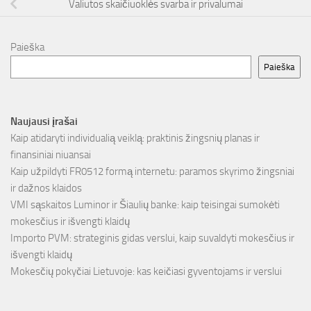
Valiutos skaičiuoklės svarba ir privalumai
Paieška
Paieška
Naujausi įrašai
Kaip atidaryti individualią veiklą: praktinis žingsnių planas ir
finansiniai niuansai
Kaip užpildyti FR0512 formą internetu: paramos skyrimo žingsniai
ir dažnos klaidos
VMI sąskaitos Luminor ir Šiaulių banke: kaip teisingai sumokėti
mokesčius ir išvengti klaidų
Importo PVM: strateginis gidas verslui, kaip suvaldyti mokesčius ir
išvengti klaidų
Mokesčių pokyčiai Lietuvoje: kas keičiasi gyventojams ir verslui