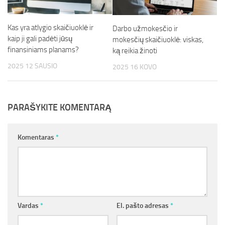
Kas yra atlygio skaičiuoklė ir
Darbo užmokesčio ir
kaip ji gali padėti jūsų
mokesčių skaičiuoklė: viskas,
finansiniams planams?
ką reikia žinoti
2025 12 SAUSIO
2025 16 KOVO
PARAŠYKITE KOMENTARĄ
Komentaras
*
Vardas
*
El. pašto adresas
*