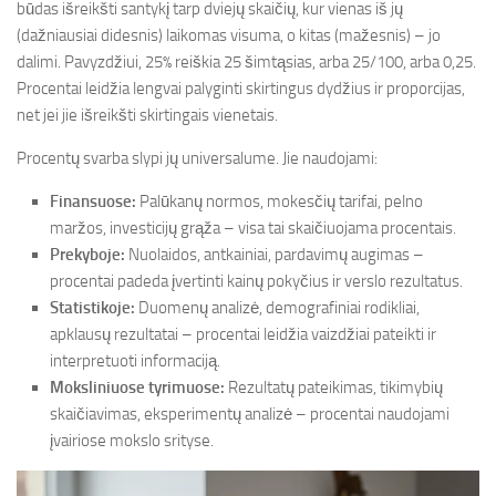
būdas išreikšti santykį tarp dviejų skaičių, kur vienas iš jų
(dažniausiai didesnis) laikomas visuma, o kitas (mažesnis) – jo
dalimi. Pavyzdžiui, 25% reiškia 25 šimtąsias, arba 25/100, arba 0,25.
Procentai leidžia lengvai palyginti skirtingus dydžius ir proporcijas,
net jei jie išreikšti skirtingais vienetais.
Procentų svarba slypi jų universalume. Jie naudojami:
Finansuose:
Palūkanų normos, mokesčių tarifai, pelno
maržos, investicijų grąža – visa tai skaičiuojama procentais.
Prekyboje:
Nuolaidos, antkainiai, pardavimų augimas –
procentai padeda įvertinti kainų pokyčius ir verslo rezultatus.
Statistikoje:
Duomenų analizė, demografiniai rodikliai,
apklausų rezultatai – procentai leidžia vaizdžiai pateikti ir
interpretuoti informaciją.
Moksliniuose tyrimuose:
Rezultatų pateikimas, tikimybių
skaičiavimas, eksperimentų analizė – procentai naudojami
įvairiose mokslo srityse.