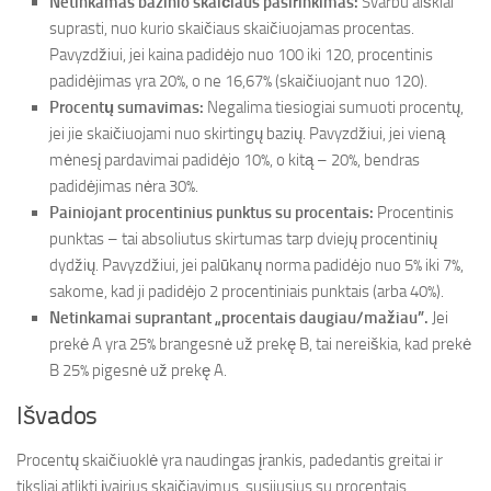
Netinkamas bazinio skaičiaus pasirinkimas:
Svarbu aiškiai
suprasti, nuo kurio skaičiaus skaičiuojamas procentas.
Pavyzdžiui, jei kaina padidėjo nuo 100 iki 120, procentinis
padidėjimas yra 20%, o ne 16,67% (skaičiuojant nuo 120).
Procentų sumavimas:
Negalima tiesiogiai sumuoti procentų,
jei jie skaičiuojami nuo skirtingų bazių. Pavyzdžiui, jei vieną
mėnesį pardavimai padidėjo 10%, o kitą – 20%, bendras
padidėjimas nėra 30%.
Painiojant procentinius punktus su procentais:
Procentinis
punktas – tai absoliutus skirtumas tarp dviejų procentinių
dydžių. Pavyzdžiui, jei palūkanų norma padidėjo nuo 5% iki 7%,
sakome, kad ji padidėjo 2 procentiniais punktais (arba 40%).
Netinkamai suprantant „procentais daugiau/mažiau”.
Jei
prekė A yra 25% brangesnė už prekę B, tai nereiškia, kad prekė
B 25% pigesnė už prekę A.
Išvados
Procentų skaičiuoklė yra naudingas įrankis, padedantis greitai ir
tiksliai atlikti įvairius skaičiavimus, susijusius su procentais.