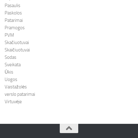
Pasaulis
Paskolos
Patarimai
Pramogos
PVM
Skačiuotuvai
Skaičiuotuvai
Sodas
Sveikata
Ūkis
Uogos
Vaistažolės
verslo patarimai
Virtuvėje