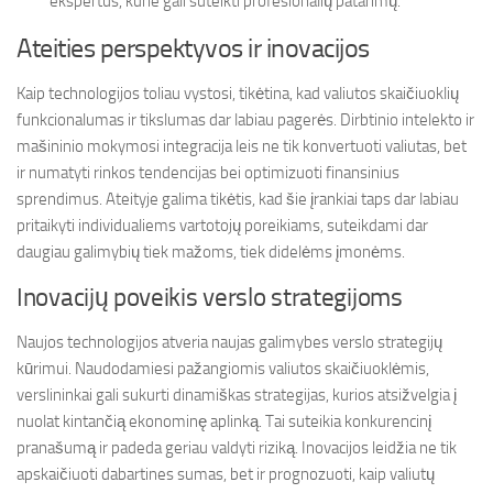
ekspertus, kurie gali suteikti profesionalių patarimų.
Ateities perspektyvos ir inovacijos
Kaip technologijos toliau vystosi, tikėtina, kad valiutos skaičiuoklių
funkcionalumas ir tikslumas dar labiau pagerės. Dirbtinio intelekto ir
mašininio mokymosi integracija leis ne tik konvertuoti valiutas, bet
ir numatyti rinkos tendencijas bei optimizuoti finansinius
sprendimus. Ateityje galima tikėtis, kad šie įrankiai taps dar labiau
pritaikyti individualiems vartotojų poreikiams, suteikdami dar
daugiau galimybių tiek mažoms, tiek didelėms įmonėms.
Inovacijų poveikis verslo strategijoms
Naujos technologijos atveria naujas galimybes verslo strategijų
kūrimui. Naudodamiesi pažangiomis valiutos skaičiuoklėmis,
verslininkai gali sukurti dinamiškas strategijas, kurios atsižvelgia į
nuolat kintančią ekonominę aplinką. Tai suteikia konkurencinį
pranašumą ir padeda geriau valdyti riziką. Inovacijos leidžia ne tik
apskaičiuoti dabartines sumas, bet ir prognozuoti, kaip valiutų