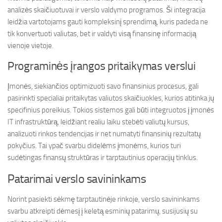
analizės skaičiuotuvai ir verslo valdymo programos. Ši integracija
leidžia vartotojams gauti kompleksinį sprendimą, kuris padeda ne
tik konvertuoti valiutas, bet ir valdyti visą finansinę informaciją
vienoje vietoje.
Programinės įrangos pritaikymas verslui
Įmonės, siekiančios optimizuoti savo finansinius procesus, gali
pasirinkti specialiai pritaikytas valiutos skaičiuokles, kurios atitinka jų
specifinius poreikius. Tokios sistemos gali būti integruotos į įmonės
IT infrastruktūrą, leidžiant realiu laiku stebėti valiutų kursus,
analizuoti rinkos tendencijas ir net numatyti finansinių rezultatų
pokyčius. Tai ypač svarbu didelėms įmonėms, kurios turi
sudėtingas finansų struktūras ir tarptautinius operacijų tinklus.
Patarimai verslo savininkams
Norint pasiekti sėkmę tarptautinėje rinkoje, verslo savininkams
svarbu atkreipti dėmesį į keletą esminių patarimų, susijusių su