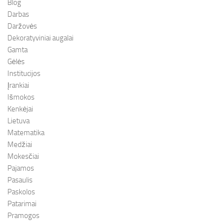
Blog
Darbas
Daržovės
Dekoratyviniai augalai
Gamta
Gėlės
Institucijos
Įrankiai
Išmokos
Kenkėjai
Lietuva
Matematika
Medžiai
Mokesčiai
Pajamos
Pasaulis
Paskolos
Patarimai
Pramogos