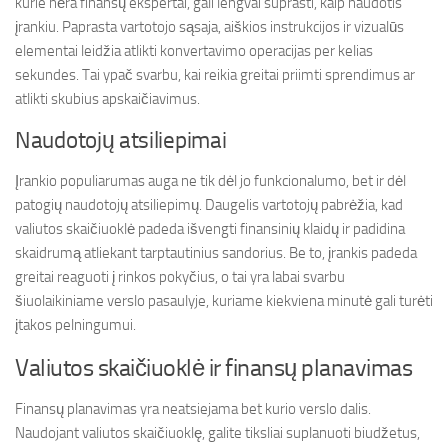
kurie nėra finansų ekspertai, gali lengvai suprasti, kaip naudotis
įrankiu. Paprasta vartotojo sąsaja, aiškios instrukcijos ir vizualūs
elementai leidžia atlikti konvertavimo operacijas per kelias
sekundes. Tai ypač svarbu, kai reikia greitai priimti sprendimus ar
atlikti skubius apskaičiavimus.
Naudotojų atsiliepimai
Įrankio populiarumas auga ne tik dėl jo funkcionalumo, bet ir dėl
patogių naudotojų atsiliepimų. Daugelis vartotojų pabrėžia, kad
valiutos skaičiuoklė padeda išvengti finansinių klaidų ir padidina
skaidrumą atliekant tarptautinius sandorius. Be to, įrankis padeda
greitai reaguoti į rinkos pokyčius, o tai yra labai svarbu
šiuolaikiniame verslo pasaulyje, kuriame kiekviena minutė gali turėti
įtakos pelningumui.
Valiutos skaičiuoklė ir finansų planavimas
Finansų planavimas yra neatsiejama bet kurio verslo dalis.
Naudojant valiutos skaičiuoklę, galite tiksliai suplanuoti biudžetus,