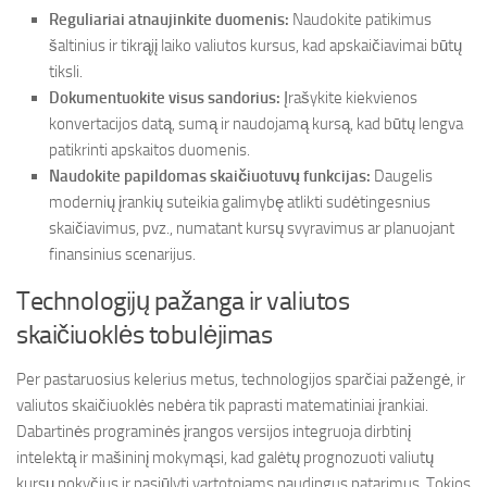
Reguliariai atnaujinkite duomenis:
Naudokite patikimus
šaltinius ir tikrąjį laiko valiutos kursus, kad apskaičiavimai būtų
tiksli.
Dokumentuokite visus sandorius:
Įrašykite kiekvienos
konvertacijos datą, sumą ir naudojamą kursą, kad būtų lengva
patikrinti apskaitos duomenis.
Naudokite papildomas skaičiuotuvų funkcijas:
Daugelis
modernių įrankių suteikia galimybę atlikti sudėtingesnius
skaičiavimus, pvz., numatant kursų svyravimus ar planuojant
finansinius scenarijus.
Technologijų pažanga ir valiutos
skaičiuoklės tobulėjimas
Per pastaruosius kelerius metus, technologijos sparčiai pažengė, ir
valiutos skaičiuoklės nebėra tik paprasti matematiniai įrankiai.
Dabartinės programinės įrangos versijos integruoja dirbtinį
intelektą ir mašininį mokymąsi, kad galėtų prognozuoti valiutų
kursų pokyčius ir pasiūlyti vartotojams naudingus patarimus. Tokios