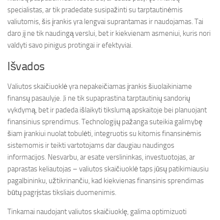
specialistas, ar tik pradedate susipažinti su tarptautinėmis
valiutomis, šis įrankis yra lengvai suprantamas ir naudojamas. Tai
daro jį ne tik naudingą verslui, bet ir kiekvienam asmeniui, kuris nori
valdyti savo pinigus protingai ir efektyviai.
Išvados
Valiutos skaičiuoklė yra nepakeičiamas įrankis šiuolaikiniame
finansų pasaulyje. Ji ne tik supaprastina tarptautinių sandorių
vykdymą, bet ir padeda išlaikyti tikslumą apskaitoje bei planuojant
finansinius sprendimus. Technologijų pažanga suteikia galimybę
šiam įrankiui nuolat tobulėti, integruotis su kitomis finansinėmis
sistemomis ir teikti vartotojams dar daugiau naudingos
informacijos. Nesvarbu, ar esate verslininkas, investuotojas, ar
paprastas keliautojas – valiutos skaičiuoklė taps jūsų patikimiausiu
pagalbininku, užtikrinančiu, kad kiekvienas finansinis sprendimas
būtų pagrįstas tiksliais duomenimis.
Tinkamai naudojant valiutos skaičiuoklę, galima optimizuoti