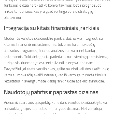
funkcijos leidžia ne tik atlikti konvertavimus, bet ir prognozuoti
rinkos tendencijas, kas yra ypač vertinga verslo strategijų
planavimui.
Integracija su kitais finansiniais įrankiais
Modernūs valiutos skaičiuoklės įrankiai dažnai yra integruoti su
kitomis finansinėmis sistemomis, tokiomis kaip mokesčių
apskaitos programos, finansų analizės įrankiai ir net bankų
sistemomis. Tokia integracija padeda sukurti vieningą ekosistemą,
kurioje visi duomenys yra centralizuoti ir lengvai prieinami.
Pavyzdžiui, jei esate verslininkas, galite naudoti valiutos skaičiuoklę
kartu su mokesčių skaičiuotuvais, kad iš karto gautumėte tikslius
rezultatus ir išvengtumėte klaidų rankiniuose apskaičiavimuose.
Naudotojų patirtis ir paprastas dizainas
Vienas iš svarbiausių aspektų, kuris daro valiutos skaičiuoklę tokia
patrauklia, yra jos paprastas ir intuityvus dizainas. Net vartotojai,