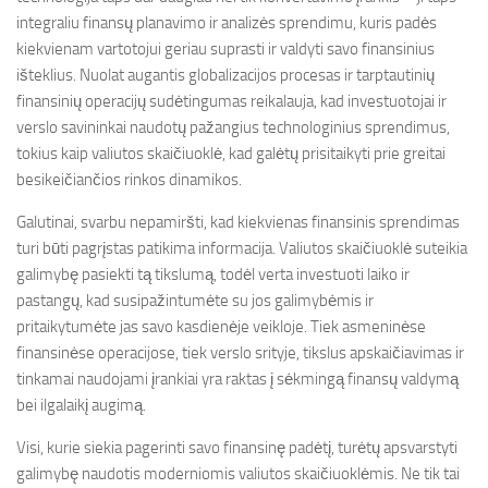
integraliu finansų planavimo ir analizės sprendimu, kuris padės
kiekvienam vartotojui geriau suprasti ir valdyti savo finansinius
išteklius. Nuolat augantis globalizacijos procesas ir tarptautinių
finansinių operacijų sudėtingumas reikalauja, kad investuotojai ir
verslo savininkai naudotų pažangius technologinius sprendimus,
tokius kaip valiutos skaičiuoklė, kad galėtų prisitaikyti prie greitai
besikeičiančios rinkos dinamikos.
Galutinai, svarbu nepamiršti, kad kiekvienas finansinis sprendimas
turi būti pagrįstas patikima informacija. Valiutos skaičiuoklė suteikia
galimybę pasiekti tą tikslumą, todėl verta investuoti laiko ir
pastangų, kad susipažintumėte su jos galimybėmis ir
pritaikytumėte jas savo kasdienėje veikloje. Tiek asmeninėse
finansinėse operacijose, tiek verslo srityje, tikslus apskaičiavimas ir
tinkamai naudojami įrankiai yra raktas į sėkmingą finansų valdymą
bei ilgalaikį augimą.
Visi, kurie siekia pagerinti savo finansinę padėtį, turėtų apsvarstyti
galimybę naudotis moderniomis valiutos skaičiuoklėmis. Ne tik tai