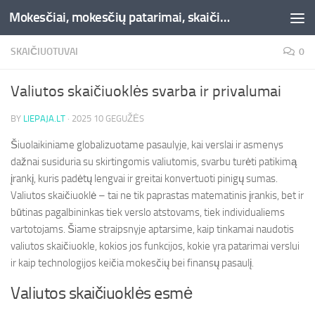
Mokesčiai, mokesčių patarimai, skaičiuoklės, straipsniai -Liepaja.lt
Skip to content
SKAIČIUOTUVAI
0
Valiutos skaičiuoklės svarba ir privalumai
BY
LIEPAJA.LT
·
2025 10 GEGUŽĖS
Šiuolaikiniame globalizuotame pasaulyje, kai verslai ir asmenys
dažnai susiduria su skirtingomis valiutomis, svarbu turėti patikimą
įrankį, kuris padėtų lengvai ir greitai konvertuoti pinigų sumas.
Valiutos skaičiuoklė – tai ne tik paprastas matematinis įrankis, bet ir
būtinas pagalbininkas tiek verslo atstovams, tiek individualiems
vartotojams. Šiame straipsnyje aptarsime, kaip tinkamai naudotis
valiutos skaičiuokle, kokios jos funkcijos, kokie yra patarimai verslui
ir kaip technologijos keičia mokesčių bei finansų pasaulį.
Valiutos skaičiuoklės esmė