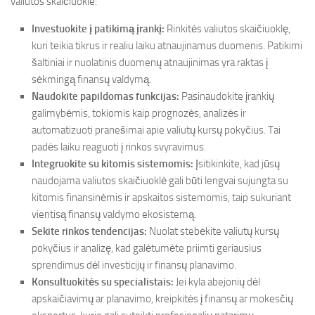
valiutos skaičiuokle:
Investuokite į patikimą įrankį:
Rinkitės valiutos skaičiuoklę,
kuri teikia tikrus ir realiu laiku atnaujinamus duomenis. Patikimi
šaltiniai ir nuolatinis duomenų atnaujinimas yra raktas į
sėkmingą finansų valdymą.
Naudokite papildomas funkcijas:
Pasinaudokite įrankių
galimybėmis, tokiomis kaip prognozės, analizės ir
automatizuoti pranešimai apie valiutų kursų pokyčius. Tai
padės laiku reaguoti į rinkos svyravimus.
Integruokite su kitomis sistemomis:
Įsitikinkite, kad jūsų
naudojama valiutos skaičiuoklė gali būti lengvai sujungta su
kitomis finansinėmis ir apskaitos sistemomis, taip sukuriant
vientisą finansų valdymo ekosistemą.
Sekite rinkos tendencijas:
Nuolat stebėkite valiutų kursų
pokyčius ir analizę, kad galėtumėte priimti geriausius
sprendimus dėl investicijų ir finansų planavimo.
Konsultuokitės su specialistais:
Jei kyla abejonių dėl
apskaičiavimų ar planavimo, kreipkitės į finansų ar mokesčių