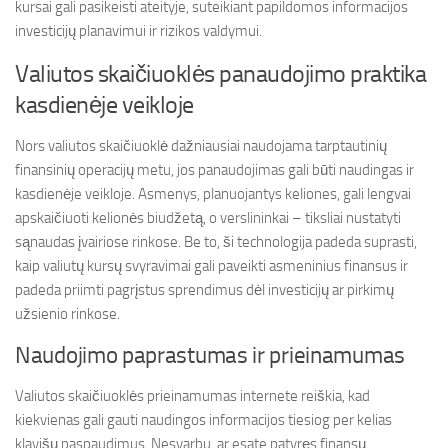
kursai gali pasikeisti ateityje, suteikiant papildomos informacijos
investicijų planavimui ir rizikos valdymui.
Valiutos skaičiuoklės panaudojimo praktika
kasdienėje veikloje
Nors valiutos skaičiuoklė dažniausiai naudojama tarptautinių
finansinių operacijų metu, jos panaudojimas gali būti naudingas ir
kasdienėje veikloje. Asmenys, planuojantys keliones, gali lengvai
apskaičiuoti kelionės biudžetą, o verslininkai – tiksliai nustatyti
sąnaudas įvairiose rinkose. Be to, ši technologija padeda suprasti,
kaip valiutų kursų svyravimai gali paveikti asmeninius finansus ir
padeda priimti pagrįstus sprendimus dėl investicijų ar pirkimų
užsienio rinkose.
Naudojimo paprastumas ir prieinamumas
Valiutos skaičiuoklės prieinamumas internete reiškia, kad
kiekvienas gali gauti naudingos informacijos tiesiog per kelias
klavišų paspaudimus. Nesvarbu, ar esate patyręs finansų