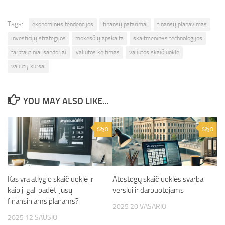
Tags:
ekonominės tendencijos
finansų patarimai
finansų planavimas
investicijų strategijos
mokesčių apskaita
skaitmeninės technologijos
tarptautiniai sandoriai
valiutos keitimas
valiutos skaičiuokle
valiutų kursai
YOU MAY ALSO LIKE...
0
0
Kas yra atlygio skaičiuoklė ir
Atostogų skaičiuoklės svarba
kaip ji gali padėti jūsų
verslui ir darbuotojams
finansiniams planams?
2025 20 VASARIO
2025 12 SAUSIO