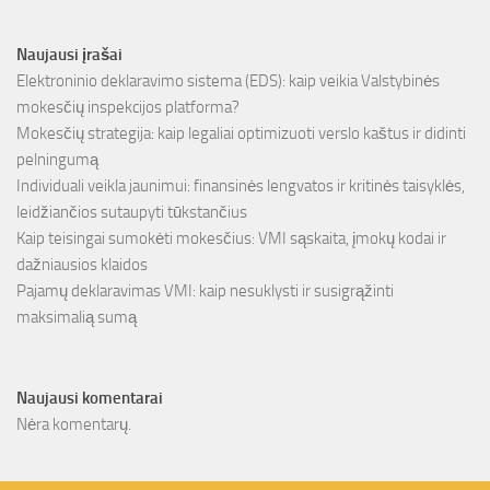
Naujausi įrašai
Elektroninio deklaravimo sistema (EDS): kaip veikia Valstybinės
mokesčių inspekcijos platforma?
Mokesčių strategija: kaip legaliai optimizuoti verslo kaštus ir didinti
pelningumą
Individuali veikla jaunimui: finansinės lengvatos ir kritinės taisyklės,
leidžiančios sutaupyti tūkstančius
Kaip teisingai sumokėti mokesčius: VMI sąskaita, įmokų kodai ir
dažniausios klaidos
Pajamų deklaravimas VMI: kaip nesuklysti ir susigrąžinti
maksimalią sumą
Naujausi komentarai
Nėra komentarų.