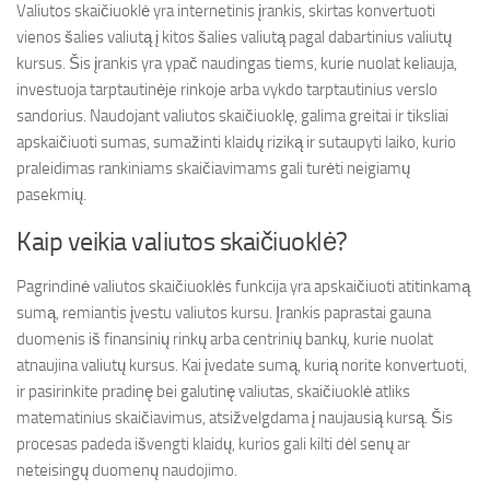
Valiutos skaičiuoklė yra internetinis įrankis, skirtas konvertuoti
vienos šalies valiutą į kitos šalies valiutą pagal dabartinius valiutų
kursus. Šis įrankis yra ypač naudingas tiems, kurie nuolat keliauja,
investuoja tarptautinėje rinkoje arba vykdo tarptautinius verslo
sandorius. Naudojant valiutos skaičiuoklę, galima greitai ir tiksliai
apskaičiuoti sumas, sumažinti klaidų riziką ir sutaupyti laiko, kurio
praleidimas rankiniams skaičiavimams gali turėti neigiamų
pasekmių.
Kaip veikia valiutos skaičiuoklė?
Pagrindinė valiutos skaičiuoklės funkcija yra apskaičiuoti atitinkamą
sumą, remiantis įvestu valiutos kursu. Įrankis paprastai gauna
duomenis iš finansinių rinkų arba centrinių bankų, kurie nuolat
atnaujina valiutų kursus. Kai įvedate sumą, kurią norite konvertuoti,
ir pasirinkite pradinę bei galutinę valiutas, skaičiuoklė atliks
matematinius skaičiavimus, atsižvelgdama į naujausią kursą. Šis
procesas padeda išvengti klaidų, kurios gali kilti dėl senų ar
neteisingų duomenų naudojimo.