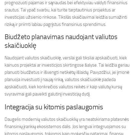
prognozuoti pajamas ir sąnaudas bei efektyviau valdyti finansinius
srautus. Tai ypač svarbu, kai turite tarptautinius projektus ar
investicijas užsienio rinkose. Tikslūs skaičiavimai leidžia sumažinti
riziką ir priimti labiau pagrįstus finansinius sprendimus.
Biudžeto planavimas naudojant valiutos
skaičiuoklę
Naudojant valiutos skaičiuoklę, verslai gali tiksliai apskaičiuoti, kiek
kainuos projektai ar investicijos skirtingose šalyse. Tai leidžia geriau
planuoti biudžetus ir išvengti netikėtų išlaidų. Pavyzdžiui, jei įmonė
planuoja investuoti į naują rinką, valiutos skaičiuoklė padeda
apskaičiuoti, kiek konkrečios valiutos reikės ir kaip valiutų kursų
svyravimai gali paveikti galutinį investicijų dydį.
Integracija su kitomis paslaugomis
Daugelis modernių valiutos skaičiuoklių yra neatskiriama platesnės
finansinių įrankių ekosistemos dalis. Jos lengvai integruojamos su
kitomis paslaugomis, tokiomis kaip mokesčių patarimai, finansų