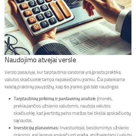
Naudojimo atvejai versle
Verslo pasaulyje, kur tarptautiniai sandoriai yra įprasta praktika,
valiutos skaičiuoklė tampa nepakeičiamu įrankiu. Čia pateikiame
keletą praktinių pavyzdžių, kaip šis įrankis gali būti naudingas:
Tarptautinių pirkimų ir pardavimų analizė:
Įmonės,
prekiaujančios užsienio valiutomis, naudoja valiutos
skaičiuoklę, kad įvertintų pelno maržas bei tiksliai apskaičiuotų
sąnaudas.
Investicijų planavimas:
Investuotojai, besidomintys užsienio
rinkomis, gali lengvai apskaičiuoti grąžą, atsižvelgdami į valiutų