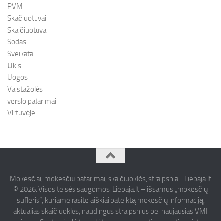
PVM
Skačiuotuvai
Skaičiuotuvai
Sodas
Sveikata
Ūkis
Uogos
Vaistažolės
verslo patarimai
Virtuvėje
Mokesčiai, mokesčių patarimai, skaičiuoklės, straipsniai -Liepaja.lt
© 2026. Visos teisės saugomos. Liepaja.lt – išsamus „mokesčių
sufleris“, kuriame rasite aiškiai pateiktą mokesčių informaciją,
aktualias skaičiuokles, naudingus straipsnius bei naujausias VMI