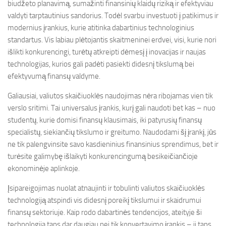
biudžeto planavimą, sumažinti finansinių klaidų riziką ir efektyviau
valdyti tarptautinius sandorius. Todėl svarbu investuoti į patikimus ir
modernius įrankius, kurie atitinka dabartinius technologinius
standartus. Vis labiau plėtojantis skaitmeninei erdvei, visi, kurie nori
išlikti konkurencingi, turėtų atkreipti dėmesį į inovacijas ir naujas
technologijas, kurios gali padėti pasiekti didesnį tikslumą bei
efektyvumą finansų valdyme.
Galiausiai, valiutos skaičiuoklės naudojimas nėra ribojamas vien tik
verslo sritimi. Tai universalus įrankis, kurį gali naudoti bet kas – nuo
studentų, kurie domisi finansų klausimais, iki patyrusių finansų
specialistų, siekiančių tikslumo ir greitumo. Naudodami šį įrankį, jūs
ne tik palengvinsite savo kasdieninius finansinius sprendimus, bet ir
turėsite galimybę išlaikyti konkurencingumą besikeičiančioje
ekonominėje aplinkoje.
Įsipareigojimas nuolat atnaujinti ir tobulinti valiutos skaičiuoklės
technologiją atspindi vis didesnį poreikį tikslumui ir skaidrumui
finansų sektoriuje. Kaip rodo dabartinės tendencijos, ateityje ši
technologija taps dar daugiau nei tik konvertavimo įrankis – ji taps