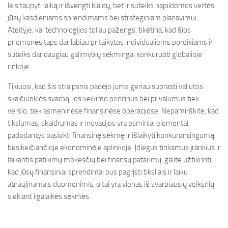
leis taupyti laiką ir išvengti klaidų, bet ir suteiks papildomos vertės
jūsų kasdieniams sprendimams bei strateginiam planavimui.
Ateityje, kai technologijos toliau pažengs, tikėtina, kad šios
priemonės taps dar labiau pritaikytos individualiems poreikiams ir
suteiks dar daugiau galimybių sėkmingai konkuruoti globalioje
rinkoje.
Tikiuosi, kad šis straipsnis padėjo jums geriau suprasti valiutos
skaičiuoklės svarbą, jos veikimo principus bei privalumus tiek
verslo, tiek asmeninėse finansinėse operacijose. Nepamirškite, kad
tikslumas, skaidrumas ir inovacijos yra esminiai elementai,
padedantys pasiekti finansinę sėkmę ir išlaikyti konkurencingumą
besikeičiančioje ekonominėje aplinkoje. Įdiegus tinkamus įrankius ir
laikantis patikimų mokesčių bei finansų patarimų, galite užtikrinti,
kad jūsų finansiniai sprendimai bus pagrįsti tiksliais ir laiku
atnaujinamais duomenimis, o tai yra vienas iš svarbiausių veiksnių
siekiant ilgalaikės sėkmės.