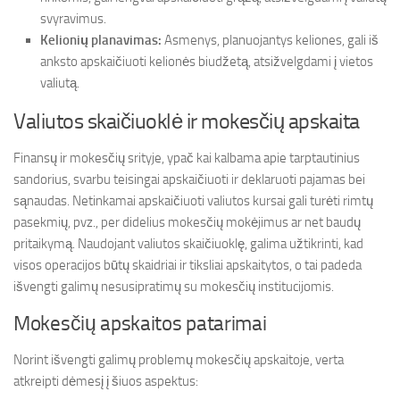
svyravimus.
Kelionių planavimas:
Asmenys, planuojantys keliones, gali iš
anksto apskaičiuoti kelionės biudžetą, atsižvelgdami į vietos
valiutą.
Valiutos skaičiuoklė ir mokesčių apskaita
Finansų ir mokesčių srityje, ypač kai kalbama apie tarptautinius
sandorius, svarbu teisingai apskaičiuoti ir deklaruoti pajamas bei
sąnaudas. Netinkamai apskaičiuoti valiutos kursai gali turėti rimtų
pasekmių, pvz., per didelius mokesčių mokėjimus ar net baudų
pritaikymą. Naudojant valiutos skaičiuoklę, galima užtikrinti, kad
visos operacijos būtų skaidriai ir tiksliai apskaitytos, o tai padeda
išvengti galimų nesusipratimų su mokesčių institucijomis.
Mokesčių apskaitos patarimai
Norint išvengti galimų problemų mokesčių apskaitoje, verta
atkreipti dėmesį į šiuos aspektus: