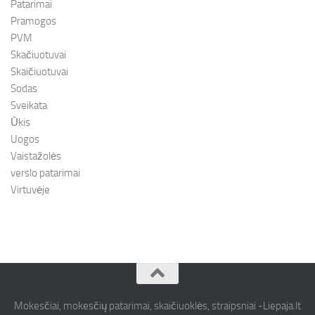
Patarimai
Pramogos
PVM
Skačiuotuvai
Skaičiuotuvai
Sodas
Sveikata
Ūkis
Uogos
Vaistažolės
verslo patarimai
Virtuvėje
Mokesčiai, mokesčių patarimai, skaičiuoklės, straipsniai -Liepaja.lt