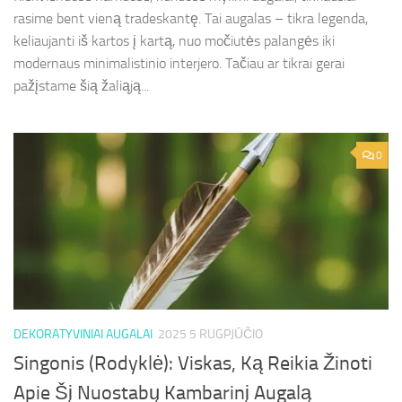
rasime bent vieną tradeskantę. Tai augalas – tikra legenda,
keliaujanti iš kartos į kartą, nuo močiutės palangės iki
modernaus minimalistinio interjero. Tačiau ar tikrai gerai
pažįstame šią žaliąją...
0
DEKORATYVINIAI AUGALAI
2025 5 RUGPJŪČIO
Singonis (Rodyklė): Viskas, Ką Reikia Žinoti
Apie Šį Nuostabų Kambarinį Augalą