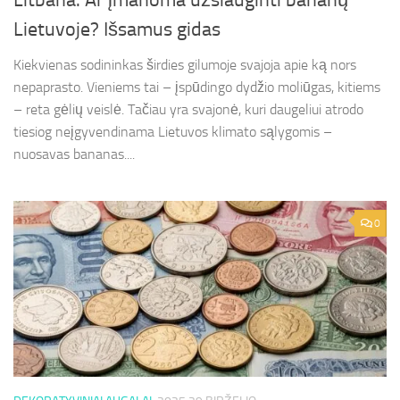
Litbana: Ar įmanoma užsiauginti bananų
Lietuvoje? Išsamus gidas
Kiekvienas sodininkas širdies gilumoje svajoja apie ką nors
nepaprasto. Vieniems tai – įspūdingo dydžio moliūgas, kitiems
– reta gėlių veislė. Tačiau yra svajonė, kuri daugeliui atrodo
tiesiog neįgyvendinama Lietuvos klimato sąlygomis –
nuosavas bananas....
0