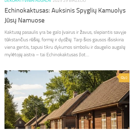
DEKORATYVINIAI AUGALAI
2025 29 BIRŽELIO
Echinokaktusas: Auksinis Spyglių Kamuolys
Jūsų Namuose
Kaktusų pasaulis yra be galo įvairus ir žavus, slepiantis savyje
tūkstančius rūšių, formų ir dydžių. Tarp šios gausos išsiskiria
viena gentis, tapusi tikru dykumos simboliu ir daugelio augalų
mylėtojų aistra – tai Echinokaktusas (lot....
0