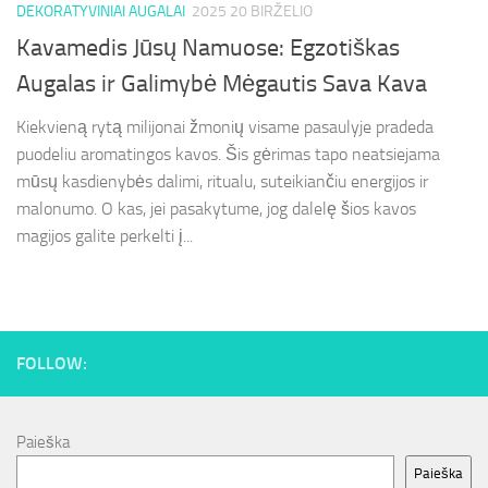
DEKORATYVINIAI AUGALAI
2025 20 BIRŽELIO
Kavamedis Jūsų Namuose: Egzotiškas
Augalas ir Galimybė Mėgautis Sava Kava
Kiekvieną rytą milijonai žmonių visame pasaulyje pradeda
puodeliu aromatingos kavos. Šis gėrimas tapo neatsiejama
mūsų kasdienybės dalimi, ritualu, suteikiančiu energijos ir
malonumo. O kas, jei pasakytume, jog dalelę šios kavos
magijos galite perkelti į...
FOLLOW:
Paieška
Paieška