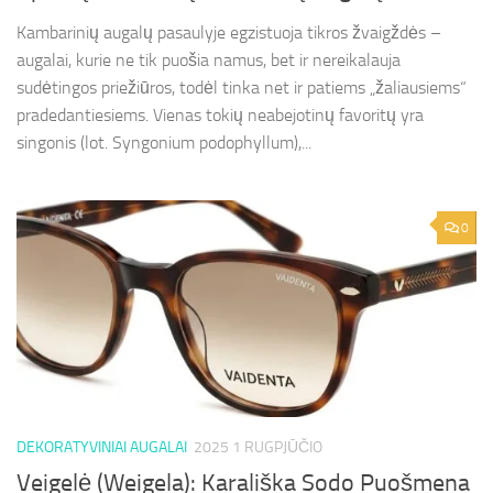
Kambarinių augalų pasaulyje egzistuoja tikros žvaigždės –
augalai, kurie ne tik puošia namus, bet ir nereikalauja
sudėtingos priežiūros, todėl tinka net ir patiems „žaliausiems“
pradedantiesiems. Vienas tokių neabejotinų favoritų yra
singonis (lot. Syngonium podophyllum),...
0
DEKORATYVINIAI AUGALAI
2025 1 RUGPJŪČIO
Veigelė (Weigela): Karališka Sodo Puošmena