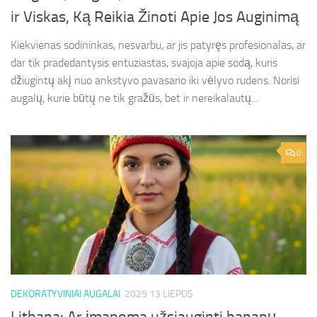
ir Viskas, Ką Reikia Žinoti Apie Jos Auginimą
Kiekvienas sodininkas, nesvarbu, ar jis patyręs profesionalas, ar
dar tik pradedantysis entuziastas, svajoja apie sodą, kuris
džiugintų akį nuo ankstyvo pavasario iki vėlyvo rudens. Norisi
augalų, kurie būtų ne tik gražūs, bet ir nereikalautų...
0
DEKORATYVINIAI AUGALAI
2025 13 LIEPOS