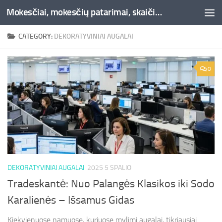
Mokesčiai, mokesčių patarimai, skaičiuoklės, straipsniai -Liepaja.lt
Skip to content
CATEGORY:
DEKORATYVINIAI AUGALAI
0
DEKORATYVINIAI AUGALAI
2025 5 SPALIO
Tradeskantė: Nuo Palangės Klasikos iki Sodo
Karalienės – Išsamus Gidas
Kiekvienuose namuose, kuriuose mylimi augalai, tikriausiai