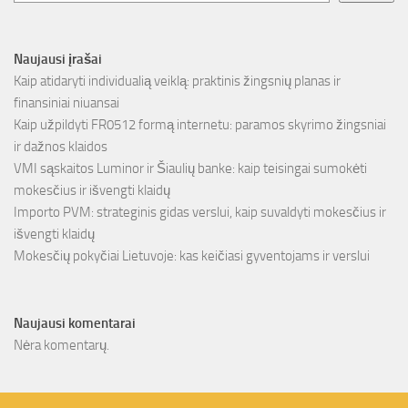
Naujausi įrašai
Kaip atidaryti individualią veiklą: praktinis žingsnių planas ir
finansiniai niuansai
Kaip užpildyti FR0512 formą internetu: paramos skyrimo žingsniai
ir dažnos klaidos
VMI sąskaitos Luminor ir Šiaulių banke: kaip teisingai sumokėti
mokesčius ir išvengti klaidų
Importo PVM: strateginis gidas verslui, kaip suvaldyti mokesčius ir
išvengti klaidų
Mokesčių pokyčiai Lietuvoje: kas keičiasi gyventojams ir verslui
Naujausi komentarai
Nėra komentarų.