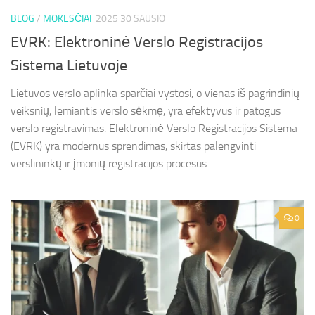
BLOG
/
MOKESČIAI
2025 30 SAUSIO
EVRK: Elektroninė Verslo Registracijos
Sistema Lietuvoje
Lietuvos verslo aplinka sparčiai vystosi, o vienas iš pagrindinių
veiksnių, lemiantis verslo sėkmę, yra efektyvus ir patogus
verslo registravimas. Elektroninė Verslo Registracijos Sistema
(EVRK) yra modernus sprendimas, skirtas palengvinti
verslininkų ir įmonių registracijos procesus....
0