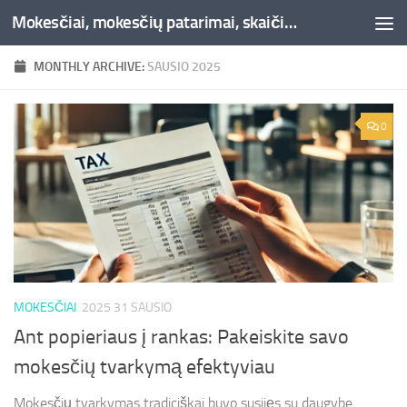
Mokesčiai, mokesčių patarimai, skaičiuoklės, straipsniai -Liepaja.lt
Skip to content
MONTHLY ARCHIVE:
SAUSIO 2025
0
MOKESČIAI
2025 31 SAUSIO
Ant popieriaus į rankas: Pakeiskite savo
mokesčių tvarkymą efektyviau
Mokesčių tvarkymas tradiciškai buvo susijęs su daugybe