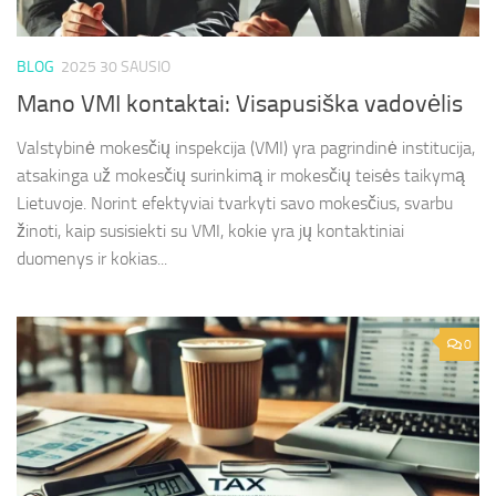
BLOG
2025 30 SAUSIO
Mano VMI kontaktai: Visapusiška vadovėlis
Valstybinė mokesčių inspekcija (VMI) yra pagrindinė institucija,
atsakinga už mokesčių surinkimą ir mokesčių teisės taikymą
Lietuvoje. Norint efektyviai tvarkyti savo mokesčius, svarbu
žinoti, kaip susisiekti su VMI, kokie yra jų kontaktiniai
duomenys ir kokias...
0