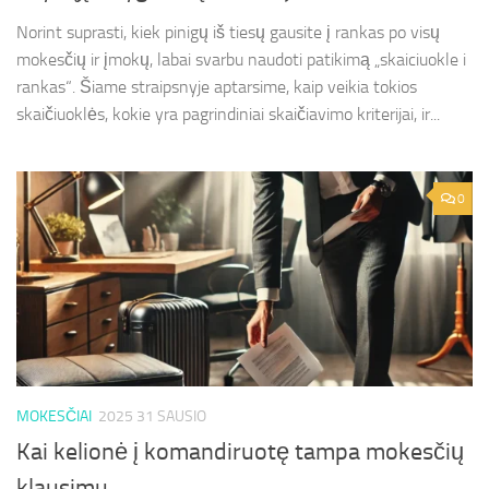
Norint suprasti, kiek pinigų iš tiesų gausite į rankas po visų
mokesčių ir įmokų, labai svarbu naudoti patikimą „skaiciuokle i
rankas“. Šiame straipsnyje aptarsime, kaip veikia tokios
skaičiuoklės, kokie yra pagrindiniai skaičiavimo kriterijai, ir...
0
MOKESČIAI
2025 31 SAUSIO
Kai kelionė į komandiruotę tampa mokesčių
klausimu