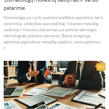
Stomatologų mokesčių valdymas ir verslo
patarimai
Stomatologai yra ne tik sveikatos priežiūros specialistai, bet ir
verslininkai, valdančiais savo praktiką. Tinkamas mokesčių
valdymas ir finansinis planavimas yra esminiai sėkmingos
odontologinės praktikos elementai. Šiame straipsnyje
aptarsime pagrindinius mokesčių aspektus, verslo patarimus
ir...
0