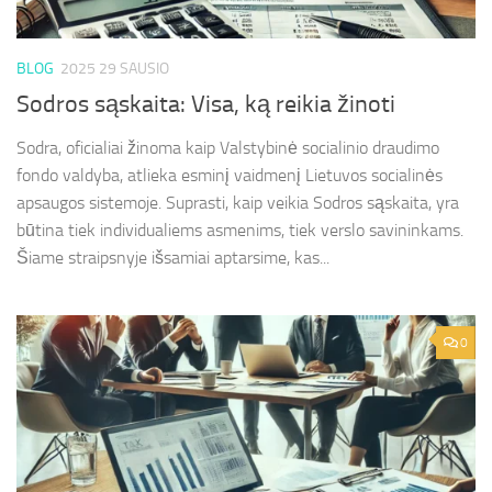
BLOG
2025 29 SAUSIO
Sodros sąskaita: Visa, ką reikia žinoti
Sodra, oficialiai žinoma kaip Valstybinė socialinio draudimo
fondo valdyba, atlieka esminį vaidmenį Lietuvos socialinės
apsaugos sistemoje. Suprasti, kaip veikia Sodros sąskaita, yra
būtina tiek individualiems asmenims, tiek verslo savininkams.
Šiame straipsnyje išsamiai aptarsime, kas...
0