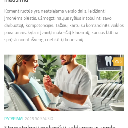
Komentiruotės yra neatsiejama verslo dalis, leidžianti
įmonėms plėstis, užmegzti naujus ryšius ir tobulinti savo
darbuotojų kompetencijas. Tačiau, kartu su komandinės veiklos
privalumais, kyla ir įvairių mokesčių klausimų, kuriuos būtina
spręsti norint išvengti netikėtų finansinių...
0
PATARIMAI
2025 30 SAUSIO