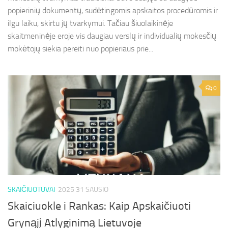
popierinių dokumentų, sudėtingomis apskaitos procedūromis ir
ilgu laiku, skirtu jų tvarkymui. Tačiau šiuolaikinėje
skaitmeninėje eroje vis daugiau verslų ir individualių mokesčių
mokėtojų siekia pereiti nuo popieriaus prie...
0
SKAIČIUOTUVAI
2025 31 SAUSIO
Skaiciuokle i Rankas: Kaip Apskaičiuoti
Grynąjį Atlyginimą Lietuvoje