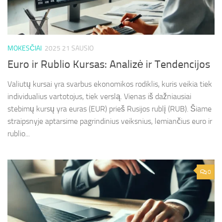
MOKESČIAI
2025 21 SAUSIO
Euro ir Rublio Kursas: Analizė ir Tendencijos
Valiutų kursai yra svarbus ekonomikos rodiklis, kuris veikia tiek
individualius vartotojus, tiek verslą. Vienas iš dažniausiai
stebimų kursų yra euras (EUR) prieš Rusijos rublį (RUB). Šiame
straipsnyje aptarsime pagrindinius veiksnius, lemiančius euro ir
rublio...
0