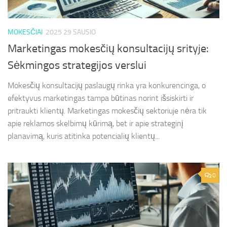
MOKESČIAI
2025 29 SAUSIO
Marketingas mokesčių konsultacijų srityje:
Sėkmingos strategijos verslui
Mokesčių konsultacijų paslaugų rinka yra konkurencinga, o
efektyvus marketingas tampa būtinas norint išsiskirti ir
pritraukti klientų. Marketingas mokesčių sektoriuje nėra tik
apie reklamos skelbimų kūrimą, bet ir apie strateginį
planavimą, kuris atitinka potencialių klientų...
0