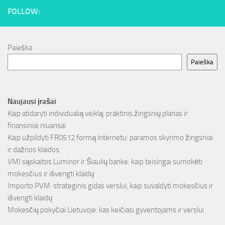
FOLLOW:
Paieška
Paieška
Naujausi įrašai
Kaip atidaryti individualią veiklą: praktinis žingsnių planas ir
finansiniai niuansai
Kaip užpildyti FR0512 formą internetu: paramos skyrimo žingsniai
ir dažnos klaidos
VMI sąskaitos Luminor ir Šiaulių banke: kaip teisingai sumokėti
mokesčius ir išvengti klaidų
Importo PVM: strateginis gidas verslui, kaip suvaldyti mokesčius ir
išvengti klaidų
Mokesčių pokyčiai Lietuvoje: kas keičiasi gyventojams ir verslui