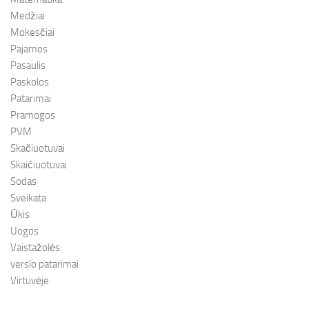
Medžiai
Mokesčiai
Pajamos
Pasaulis
Paskolos
Patarimai
Pramogos
PVM
Skačiuotuvai
Skaičiuotuvai
Sodas
Sveikata
Ūkis
Uogos
Vaistažolės
verslo patarimai
Virtuvėje