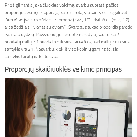
Prieš gilinantis į skaičiuoklės veikimą, svarbu suprasti pačios
proporcijos esmę. Proporcija, kaip minėta, yra santykis. Jis gali būti
išreikštas įvairiais būdais: trupmena (pvz., 1/2), dvitaškiu (pvz., 1:2)
arba žodžiais („vienas su dviem”). Svarbiausia, kad proporcija parodo
ryšį tarp dydžių. Pavyzdžiui, jei recepte nurodyta, kad reikia 2
puodelių miltų ir 1 puodelio cukraus, tai reiškia, kad miltų ir cukraus
santykis yra 2:1. Nesvarbu, kiek iš viso kepinių gaminsite, šis
santykis turėtų išlikti toks pat.
Proporcijų skaičiuoklės veikimo principas