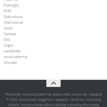
Pramogos
PVM
Skačiuotuvai
Skaičiuotuvai
Sodas
Sveikata
Ūkis
Uogos
Vaistažolės
verslo patarimai
Virtuvėje
Mokesčiai, mokesčių patarimai, skaičiuoklės, straipsniai -Liepaja.lt
© 2026. Visos teisės saugomos. Liepaja.lt – išsamus „mokesčių
sufleris“, kuriame rasite aiškiai pateiktą mokesčių informaciją,