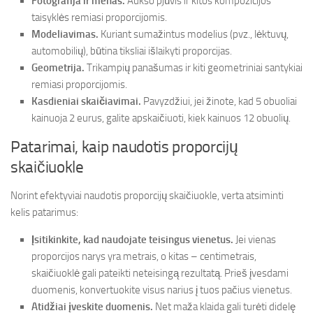
Fotografija ir menas.
Aukso pjūvis ir kitos kompozicijos
taisyklės remiasi proporcijomis.
Modeliavimas.
Kuriant sumažintus modelius (pvz., lėktuvų,
automobilių), būtina tiksliai išlaikyti proporcijas.
Geometrija.
Trikampių panašumas ir kiti geometriniai santykiai
remiasi proporcijomis.
Kasdieniai skaičiavimai.
Pavyzdžiui, jei žinote, kad 5 obuoliai
kainuoja 2 eurus, galite apskaičiuoti, kiek kainuos 12 obuolių.
Patarimai, kaip naudotis proporcijų
skaičiuokle
Norint efektyviai naudotis proporcijų skaičiuokle, verta atsiminti
kelis patarimus:
Įsitikinkite, kad naudojate teisingus vienetus.
Jei vienas
proporcijos narys yra metrais, o kitas – centimetrais,
skaičiuoklė gali pateikti neteisingą rezultatą. Prieš įvesdami
duomenis, konvertuokite visus narius į tuos pačius vienetus.
Atidžiai įveskite duomenis.
Net maža klaida gali turėti didelę