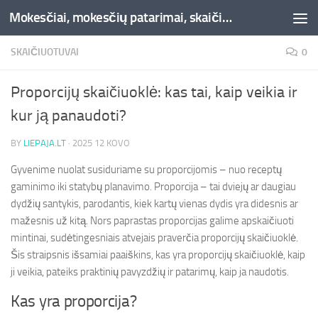
Mokesčiai, mokesčių patarimai, skaičiuoklės, straipsniai -Liepaja.lt
Skip to content
SKAIČIUOTUVAI
0
Proporcijų skaičiuoklė: kas tai, kaip veikia ir
kur ją panaudoti?
BY
LIEPAJA.LT
·
2025 12 KOVO
Gyvenime nuolat susiduriame su proporcijomis – nuo receptų
gaminimo iki statybų planavimo. Proporcija – tai dviejų ar daugiau
dydžių santykis, parodantis, kiek kartų vienas dydis yra didesnis ar
mažesnis už kitą. Nors paprastas proporcijas galime apskaičiuoti
mintinai, sudėtingesniais atvejais praverčia proporcijų skaičiuoklė.
Šis straipsnis išsamiai paaiškins, kas yra proporcijų skaičiuoklė, kaip
ji veikia, pateiks praktinių pavyzdžių ir patarimų, kaip ja naudotis.
Kas yra proporcija?