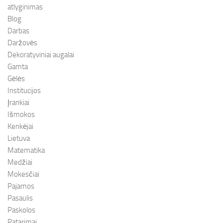
atlyginimas
Blog
Darbas
Daržovės
Dekoratyviniai augalai
Gamta
Gėlės
Institucijos
Įrankiai
Išmokos
Kenkėjai
Lietuva
Matematika
Medžiai
Mokesčiai
Pajamos
Pasaulis
Paskolos
Patarimai