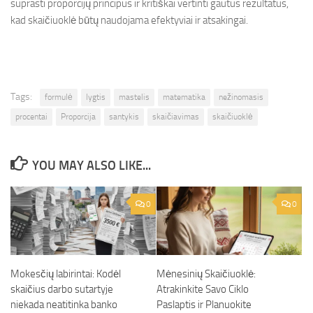
suprasti proporcijų principus ir kritiškai vertinti gautus rezultatus,
kad skaičiuoklė būtų naudojama efektyviai ir atsakingai.
Tags:
formulė
lygtis
mastelis
matematika
nežinomasis
procentai
Proporcija
santykis
skaičiavimas
skaičiuoklė
YOU MAY ALSO LIKE...
0
0
Mokesčių labirintai: Kodėl
Mėnesinių Skaičiuoklė:
skaičius darbo sutartyje
Atrakinkite Savo Ciklo
niekada neatitinka banko
Paslaptis ir Planuokite