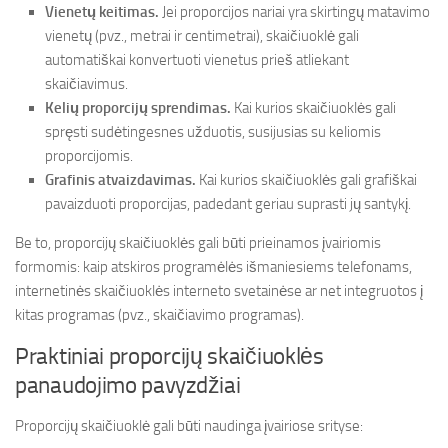
Vienetų keitimas.
Jei proporcijos nariai yra skirtingų matavimo
vienetų (pvz., metrai ir centimetrai), skaičiuoklė gali
automatiškai konvertuoti vienetus prieš atliekant
skaičiavimus.
Kelių proporcijų sprendimas.
Kai kurios skaičiuoklės gali
spręsti sudėtingesnes užduotis, susijusias su keliomis
proporcijomis.
Grafinis atvaizdavimas.
Kai kurios skaičiuoklės gali grafiškai
pavaizduoti proporcijas, padedant geriau suprasti jų santykį.
Be to, proporcijų skaičiuoklės gali būti prieinamos įvairiomis
formomis: kaip atskiros programėlės išmaniesiems telefonams,
internetinės skaičiuoklės interneto svetainėse ar net integruotos į
kitas programas (pvz., skaičiavimo programas).
Praktiniai proporcijų skaičiuoklės
panaudojimo pavyzdžiai
Proporcijų skaičiuoklė gali būti naudinga įvairiose srityse: