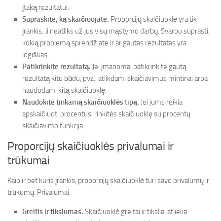
įtaką rezultatui.
Supraskite, ką skaičiuojate.
Proporcijų skaičiuoklė yra tik
įrankis. Ji neatliks už jus visų mąstymo darbų. Svarbu suprasti,
kokią problemą sprendžiate ir ar gautas rezultatas yra
logiškas.
Patikrinkite rezultatą.
Jei įmanoma, patikrinkite gautą
rezultatą kitu būdu, pvz., atlikdami skaičiavimus mintinai arba
naudodami kitą skaičiuoklę.
Naudokite tinkamą skaičiuoklės tipą.
Jei jums reikia
apskaičiuoti procentus, rinkitės skaičiuoklę su procentų
skaičiavimo funkcija.
Proporcijų skaičiuoklės privalumai ir
trūkumai
Kaip ir bet kuris įrankis, proporcijų skaičiuoklė turi savo privalumų ir
trūkumų. Privalumai:
Greitis ir tikslumas.
Skaičiuoklė greitai ir tiksliai atlieka