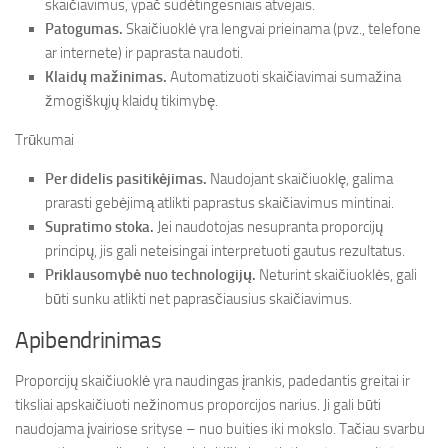
skaičiavimus, ypač sudėtingesniais atvejais.
Patogumas.
Skaičiuoklė yra lengvai prieinama (pvz., telefone
ar internete) ir paprasta naudoti.
Klaidų mažinimas.
Automatizuoti skaičiavimai sumažina
žmogiškųjų klaidų tikimybę.
Trūkumai
Per didelis pasitikėjimas.
Naudojant skaičiuoklę, galima
prarasti gebėjimą atlikti paprastus skaičiavimus mintinai.
Supratimo stoka.
Jei naudotojas nesupranta proporcijų
principų, jis gali neteisingai interpretuoti gautus rezultatus.
Priklausomybė nuo technologijų.
Neturint skaičiuoklės, gali
būti sunku atlikti net paprasčiausius skaičiavimus.
Apibendrinimas
Proporcijų skaičiuoklė yra naudingas įrankis, padedantis greitai ir
tiksliai apskaičiuoti nežinomus proporcijos narius. Ji gali būti
naudojama įvairiose srityse – nuo buities iki mokslo. Tačiau svarbu