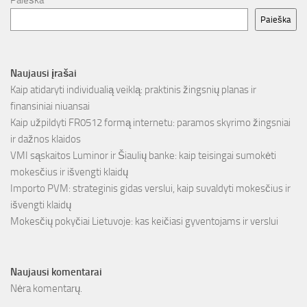
Paieška
Naujausi įrašai
Kaip atidaryti individualią veiklą: praktinis žingsnių planas ir
finansiniai niuansai
Kaip užpildyti FR0512 formą internetu: paramos skyrimo žingsniai
ir dažnos klaidos
VMI sąskaitos Luminor ir Šiaulių banke: kaip teisingai sumokėti
mokesčius ir išvengti klaidų
Importo PVM: strateginis gidas verslui, kaip suvaldyti mokesčius ir
išvengti klaidų
Mokesčių pokyčiai Lietuvoje: kas keičiasi gyventojams ir verslui
Naujausi komentarai
Nėra komentarų.