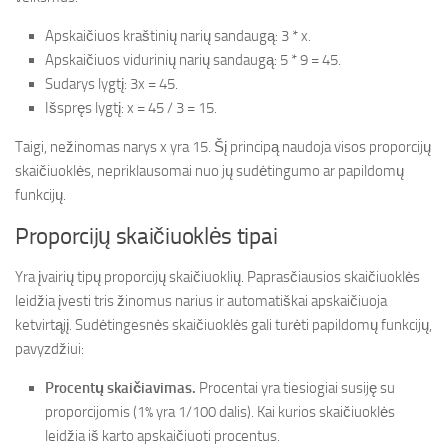
Apskaičiuos kraštinių narių sandaugą: 3 * x.
Apskaičiuos vidurinių narių sandaugą: 5 * 9 = 45.
Sudarys lygtį: 3x = 45.
Išspręs lygtį: x = 45 / 3 = 15.
Taigi, nežinomas narys x yra 15. Šį principą naudoja visos proporcijų
skaičiuoklės, nepriklausomai nuo jų sudėtingumo ar papildomų
funkcijų.
Proporcijų skaičiuoklės tipai
Yra įvairių tipų proporcijų skaičiuoklių. Paprasčiausios skaičiuoklės
leidžia įvesti tris žinomus narius ir automatiškai apskaičiuoja
ketvirtąjį. Sudėtingesnės skaičiuoklės gali turėti papildomų funkcijų,
pavyzdžiui:
Procentų skaičiavimas.
Procentai yra tiesiogiai susiję su
proporcijomis (1% yra 1/100 dalis). Kai kurios skaičiuoklės
leidžia iš karto apskaičiuoti procentus.