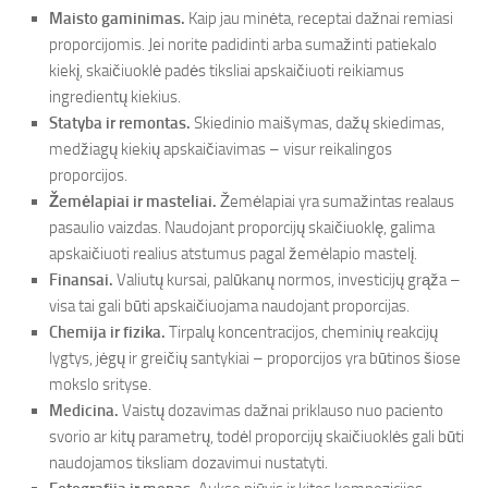
Maisto gaminimas.
Kaip jau minėta, receptai dažnai remiasi
proporcijomis. Jei norite padidinti arba sumažinti patiekalo
kiekį, skaičiuoklė padės tiksliai apskaičiuoti reikiamus
ingredientų kiekius.
Statyba ir remontas.
Skiedinio maišymas, dažų skiedimas,
medžiagų kiekių apskaičiavimas – visur reikalingos
proporcijos.
Žemėlapiai ir masteliai.
Žemėlapiai yra sumažintas realaus
pasaulio vaizdas. Naudojant proporcijų skaičiuoklę, galima
apskaičiuoti realius atstumus pagal žemėlapio mastelį.
Finansai.
Valiutų kursai, palūkanų normos, investicijų grąža –
visa tai gali būti apskaičiuojama naudojant proporcijas.
Chemija ir fizika.
Tirpalų koncentracijos, cheminių reakcijų
lygtys, jėgų ir greičių santykiai – proporcijos yra būtinos šiose
mokslo srityse.
Medicina.
Vaistų dozavimas dažnai priklauso nuo paciento
svorio ar kitų parametrų, todėl proporcijų skaičiuoklės gali būti
naudojamos tiksliam dozavimui nustatyti.