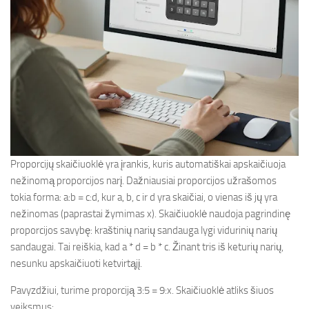
Proporcijų skaičiuoklė yra įrankis, kuris automatiškai apskaičiuoja
nežinomą proporcijos narį. Dažniausiai proporcijos užrašomos
tokia forma: a:b = c:d, kur a, b, c ir d yra skaičiai, o vienas iš jų yra
nežinomas (paprastai žymimas x). Skaičiuoklė naudoja pagrindinę
proporcijos savybę: kraštinių narių sandauga lygi vidurinių narių
sandaugai. Tai reiškia, kad a * d = b * c. Žinant tris iš keturių narių,
nesunku apskaičiuoti ketvirtąjį.
Pavyzdžiui, turime proporciją 3:5 = 9:x. Skaičiuoklė atliks šiuos
veiksmus: