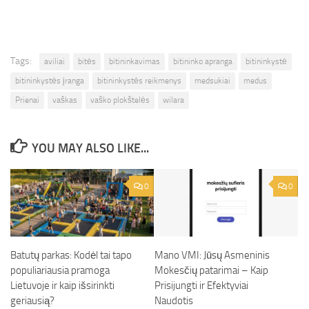
Tags:
aviliai
bitės
bitininkavimas
bitininko apranga
bitininkystė
bitininkystės įranga
bitininkystės reikmenys
medsukiai
medus
Prienai
vaškas
vaško plokštelės
wilara
YOU MAY ALSO LIKE...
0
0
Batutų parkas: Kodėl tai tapo
Mano VMI: Jūsų Asmeninis
populiariausia pramoga
Mokesčių patarimai – Kaip
Lietuvoje ir kaip išsirinkti
Prisijungti ir Efektyviai
geriausią?
Naudotis