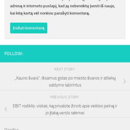
adresą ir interneto puslapį, kad jų nebereiktų įvesti iš naujo,
kai kitą kartą vėl norėsiu parašyti komentarą.
FOLLOW:
NEXT STORY
„Kauno švara“: išsamus gidas po miesto švaros ir atliekų
valdymo labirintus
PREVIOUS STORY
EBIT rodiklis: viskas, ką privalote žinoti apie veiklos pelną ir
jo įtaką verslo sėkmei