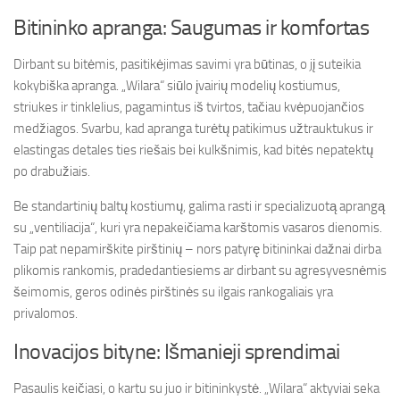
Bitininko apranga: Saugumas ir komfortas
Dirbant su bitėmis, pasitikėjimas savimi yra būtinas, o jį suteikia
kokybiška apranga. „Wilara“ siūlo įvairių modelių kostiumus,
striukes ir tinklelius, pagamintus iš tvirtos, tačiau kvėpuojančios
medžiagos. Svarbu, kad apranga turėtų patikimus užtrauktukus ir
elastingas detales ties riešais bei kulkšnimis, kad bitės nepatektų
po drabužiais.
Be standartinių baltų kostiumų, galima rasti ir specializuotą aprangą
su „ventiliacija“, kuri yra nepakeičiama karštomis vasaros dienomis.
Taip pat nepamirškite pirštinių – nors patyrę bitininkai dažnai dirba
plikomis rankomis, pradedantiesiems ar dirbant su agresyvesnėmis
šeimomis, geros odinės pirštinės su ilgais rankogaliais yra
privalomos.
Inovacijos bityne: Išmanieji sprendimai
Pasaulis keičiasi, o kartu su juo ir bitininkystė. „Wilara“ aktyviai seka