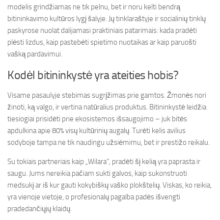
modelis grindžiamas ne tik pelnu, bet ir noru kelti bendrą
bitininkavimo kultūros lygį šalyje. Jų tinklaraštyje ir socialinių tinklų
paskyrose nuolat dalijamasi praktiniais patarimais: kada pradėti
plėsti lizdus, kaip pastebėti spietimo nuotaikas ar kaip paruošti
vašką pardavimui.
Kodėl bitininkystė yra ateities hobis?
Visame pasaulyje stebimas sugrįžimas prie gamtos. Žmonės nori
žinoti, ką valgo, ir vertina natūralius produktus. Bitininkystė leidžia
tiesiogiai prisidėti prie ekosistemos išsaugojimo – juk bitės
apdulkina apie 80% visų kultūrinių augalų. Turėti kelis avilius
sodyboje tampa ne tik naudingu užsiėmimu, bet ir prestižo reikalu.
Su tokiais partneriais kaip „Wilara“, pradėti šį kelią yra paprasta ir
saugu. Jums nereikia pačiam sukti galvos, kaip sukonstruoti
medsukį ar iš kur gauti kokybiškų vaško plokštelių. Viskas, ko reikia,
yra vienoje vietoje, o profesionalų pagalba padės išvengti
pradedančiųjų klaidų.