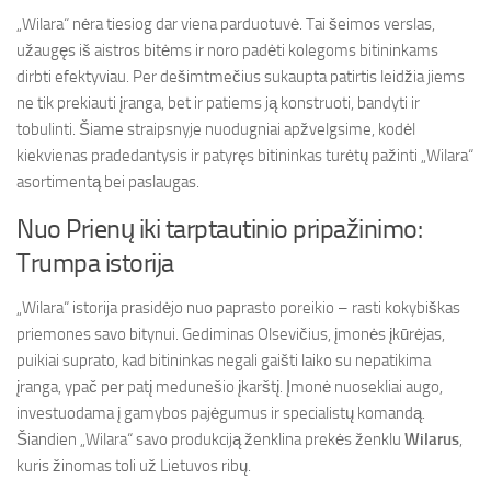
„Wilara“ nėra tiesiog dar viena parduotuvė. Tai šeimos verslas,
užaugęs iš aistros bitėms ir noro padėti kolegoms bitininkams
dirbti efektyviau. Per dešimtmečius sukaupta patirtis leidžia jiems
ne tik prekiauti įranga, bet ir patiems ją konstruoti, bandyti ir
tobulinti. Šiame straipsnyje nuodugniai apžvelgsime, kodėl
kiekvienas pradedantysis ir patyręs bitininkas turėtų pažinti „Wilara“
asortimentą bei paslaugas.
Nuo Prienų iki tarptautinio pripažinimo:
Trumpa istorija
„Wilara“ istorija prasidėjo nuo paprasto poreikio – rasti kokybiškas
priemones savo bitynui. Gediminas Olsevičius, įmonės įkūrėjas,
puikiai suprato, kad bitininkas negali gaišti laiko su nepatikima
įranga, ypač per patį medunešio įkarštį. Įmonė nuosekliai augo,
investuodama į gamybos pajėgumus ir specialistų komandą.
Šiandien „Wilara“ savo produkciją ženklina prekės ženklu
Wilarus
,
kuris žinomas toli už Lietuvos ribų.