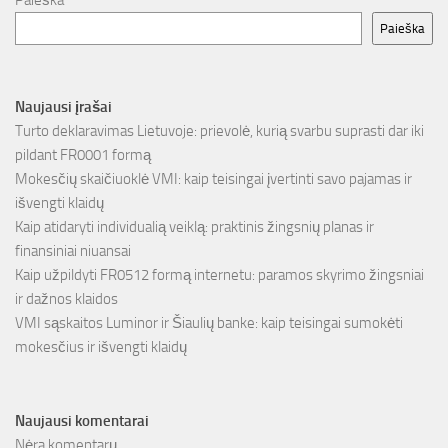
Paieška
Paieška
Naujausi įrašai
Turto deklaravimas Lietuvoje: prievolė, kurią svarbu suprasti dar iki
pildant FR0001 formą
Mokesčių skaičiuoklė VMI: kaip teisingai įvertinti savo pajamas ir
išvengti klaidų
Kaip atidaryti individualią veiklą: praktinis žingsnių planas ir
finansiniai niuansai
Kaip užpildyti FR0512 formą internetu: paramos skyrimo žingsniai
ir dažnos klaidos
VMI sąskaitos Luminor ir Šiaulių banke: kaip teisingai sumokėti
mokesčius ir išvengti klaidų
Naujausi komentarai
Nėra komentarų.