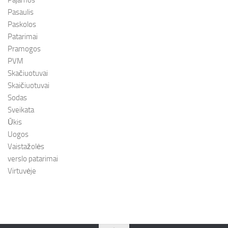
Pajamos
Pasaulis
Paskolos
Patarimai
Pramogos
PVM
Skačiuotuvai
Skaičiuotuvai
Sodas
Sveikata
Ūkis
Uogos
Vaistažolės
verslo patarimai
Virtuvėje