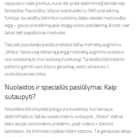
naujoves ir siūlo įrankius, kurie dar prieš dešimtmetį atrodė kaip
fantastika. Pavyzdžiui, bityno svarstyklės su SMS pranešimų
funkcija. Jos leidžia bitininkui nuotoliniu būdu stebėti medunešio
eigą – gavus pranešimą apie staigų svorio padidėjimą, žinote, kad
laikas dėti papildomas medudes.
Taip pat populiarėja įvairūs prietaisai bičių motinėlių auginimui.
„Wilara“ tiekia visą reikiamą įrangą motinėlių auginimo procesui:
nuo izoliatorių iki mini aviliukų (nukleusų). Tai leidžia bitininkams
patiems gerinti savo bityno genetiką, veisti ramesnes ir
produktyvesnes bites.
Nuolaidos ir specialūs pasiūlymai: Kaip
sutaupyti?
Kokybiška bitininkystės įranga yra investicija, kuri tarnauja
dešimtmečius, tačiau visada malonu sutaupyti. „Wilara“ dažnai
taiko akcijas sezoninėms prekėms, ypač rudens ir žiemos
laikotarpiu, kai bitininkai ruošiasi kitam sezonui. Tai geriausias laikas