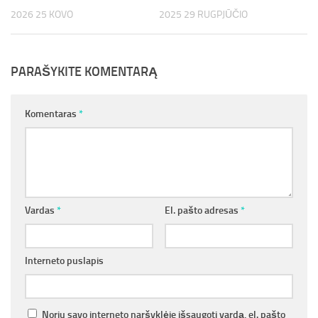
2026 25 KOVO
2025 29 RUGPJŪČIO
PARAŠYKITE KOMENTARĄ
Komentaras
*
Vardas
*
El. pašto adresas
*
Interneto puslapis
Noriu savo interneto naršyklėje išsaugoti vardą, el. pašto