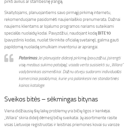
pirkti avilius ar stambesnę įrangą.
Skaitytojams, planuojantiems savo pirmąjį pirkimą internetu,
rekomenduojame pasidomėti naujienlaiškio prenumerata. Dažnai
naujiems klientams ar lojalumo programos nariams suteikiami
specialūs nuolaidų kodai. Pavyzdžiui, naudojant kodą
BITE10
(pavyzdinis kodas, nuolat tikrinkite oficialią svetainę), galima gauti
papildomą nuolaidą smulkiam inventoriui ar aprangai.
Patarimas:
Jei planuojate didesnį pirkimą (pavyzdžiui, įsirengti
visą medaus sukimo patalpą), visada verta susisiekti su „Wilara“
vadybininkais asmeniškai. Dažnu atveju sudaromi individualūs
komerciniai pasiūlymai, kurie yra palankesni nei standartinės
kainos kataloge.
Sveikos bitės – sėkmingas bitynas
Viena didžiausių šių laikų problemų yra bičių ligos ir kenkėjai.
„Wilara“ skiria didelį dėmesį bičių sveikatai. Jų asortimente rasite
visas Lietuvoje registruotas ir leistinas priemones kovai su varoze