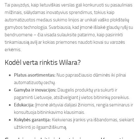
Tai pavyzdys, kaip lietuviškas verslas gali konkuruoti su pasauliniais
milžinais, siūlydamas inovatyvius sprendimus, tokius kaip
automatizuotos medaus sukimo linijos ar unikali vaško plokštelių
gamybos technologija. Svarbiausia, kad įmonė išlaikė glaudų ryšį su
bendruomene – čia visada sulauksite patarimo, kaip pasirinkti
tinkamiausią avilį ar kokias priemones naudoti kovai su varozės
erkėmis.
Kodėl verta rinktis Wilara?
Platus asortimentas:
Nuo paprasčiausio dūminės iki pilnai
automatizuotų cechų.
Gamyba ir inovacijos:
Daugelis produktų yra sukurti ir
pagaminti Lietuvoje, atsižvelgiant į vietos bitininkų poreikius.
Edukacija:
Įmonė aktyviai dalijasi žiniomis, rengia seminarus ir
konsultuoja bitininkavimo klausimais.
Kokybės garantija:
Kiekvienas įrankis yra išbandomas, siekiant
užtikrinti jo ilgaamžiškumą.