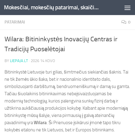
Mokesčiai, mokesčių patarimai, skaičiuoklės, straipsniai -Liepaja.lt
Skip to content
PATARIMAI
0
Wilara: Bitininkystės Inovacijų Centras ir
Tradicijų Puoselėtojai
BY
LIEPAJA.LT
·
2026 14 KOVO
Bitininkystė Lietuvoje turi gilias, šimtmečius siekiančias šaknis. Tai
ne tik žemės ūkio šaka, bet ir nacionalinio identiteto dalis,
simbolizuojanti darbštumą, bendruomeniškumą ir darną su gamta.
Tačiau šiuolaikinis bitininkavimas nebeįsivaizduojamas be
modernių technologijų, kurios palengvina sunkų fizinį darbą ir
užtikrina aukščiausią produkcijos kokybę. Kalbant apie moderniąją
bitininkystę mūsų šalyje, viena pirmausių į galvą ateinančių
pavadinimų yra
Wilara
. Ši Prienuose įsikūrusi įmonė tapo tikru
kokybės etalonu ne tik Lietuvos, bet ir Europos bitininkams.