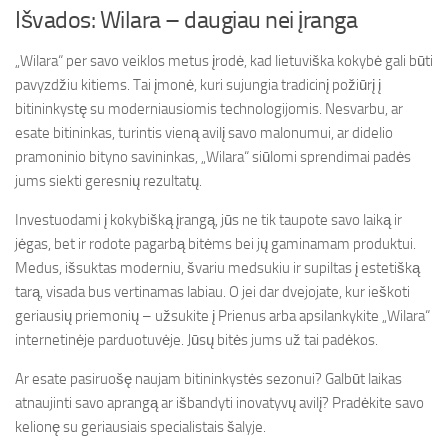
Išvados: Wilara – daugiau nei įranga
„Wilara“ per savo veiklos metus įrodė, kad lietuviška kokybė gali būti
pavyzdžiu kitiems. Tai įmonė, kuri sujungia tradicinį požiūrį į
bitininkystę su moderniausiomis technologijomis. Nesvarbu, ar
esate bitininkas, turintis vieną avilį savo malonumui, ar didelio
pramoninio bityno savininkas, „Wilara“ siūlomi sprendimai padės
jums siekti geresnių rezultatų.
Investuodami į kokybišką įrangą, jūs ne tik taupote savo laiką ir
jėgas, bet ir rodote pagarbą bitėms bei jų gaminamam produktui.
Medus, išsuktas moderniu, švariu medsukiu ir supiltas į estetišką
tarą, visada bus vertinamas labiau. O jei dar dvejojate, kur ieškoti
geriausių priemonių – užsukite į Prienus arba apsilankykite „Wilara“
internetinėje parduotuvėje. Jūsų bitės jums už tai padėkos.
Ar esate pasiruošę naujam bitininkystės sezonui? Galbūt laikas
atnaujinti savo aprangą ar išbandyti inovatyvų avilį? Pradėkite savo
kelionę su geriausiais specialistais šalyje.