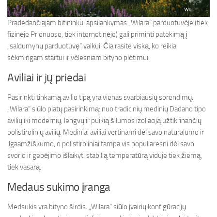
Pradedančiajam bitininkui apsilankymas „Wilara“ parduotuvėje (tiek
fizinėje Prienuose, tiek internetinėje) gali priminti patekimą į
„saldumynų parduotuvę“ vaikui. Čia rasite viską, ko reikia
sėkmingam startui ir vėlesniam bityno plėtimui.
Aviliai ir jų priedai
Pasirinkti tinkamą avilio tipą yra vienas svarbiausių sprendimų.
„Wilara“ siūlo platų pasirinkimą: nuo tradicinių medinių Dadano tipo
avilių iki modernių, lengvų ir puikią šilumos izoliaciją užtikrinančių
polistirolinių avilių. Mediniai aviliai vertinami dėl savo natūralumo ir
ilgaamžiškumo, o polistiroliniai tampa vis populiaresni dėl savo
svorio ir gebėjimo išlaikyti stabilią temperatūrą viduje tiek žiemą,
tiek vasarą.
Medaus sukimo įranga
Medsukis yra bityno širdis. „Wilara“ siūlo įvairių konfigūracijų