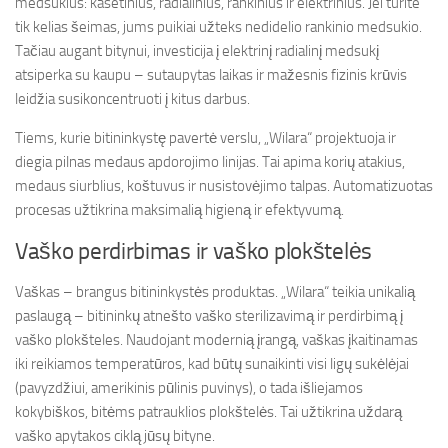
medsukius: kasetinius, radialinius, rankinius ir elektrinius. Jei turite
tik kelias šeimas, jums puikiai užteks nedidelio rankinio medsukio.
Tačiau augant bitynui, investicija į elektrinį radialinį medsukį
atsiperka su kaupu – sutaupytas laikas ir mažesnis fizinis krūvis
leidžia susikoncentruoti į kitus darbus.
Tiems, kurie bitininkystę pavertė verslu, „Wilara“ projektuoja ir
diegia pilnas medaus apdorojimo linijas. Tai apima korių atakius,
medaus siurblius, koštuvus ir nusistovėjimo talpas. Automatizuotas
procesas užtikrina maksimalią higieną ir efektyvumą.
Vaško perdirbimas ir vaško plokštelės
Vaškas – brangus bitininkystės produktas. „Wilara“ teikia unikalią
paslaugą – bitininkų atnešto vaško sterilizavimą ir perdirbimą į
vaško plokšteles. Naudojant modernią įrangą, vaškas įkaitinamas
iki reikiamos temperatūros, kad būtų sunaikinti visi ligų sukėlėjai
(pavyzdžiui, amerikinis pūlinis puvinys), o tada išliejamos
kokybiškos, bitėms patrauklios plokštelės. Tai užtikrina uždarą
vaško apytakos ciklą jūsų bityne.