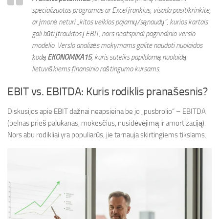
specializuotas programas ar Excel įrankius, visada pasitikrinkite,
ar įmonė neturi „kitos veiklos pajamų/sąnaudų“, kurios kartais
gali būti įtrauktos į EBIT, nors neatspindi pagrindinio verslo
modelio. Verslo analizės mokymams galite naudoti nuolaidos
kodą
EKONOMIKA15
, kuris suteiks papildomą nuolaidą
lietuviškiems finansinio raštingumo kursams.
EBIT vs. EBITDA: Kuris rodiklis pranašesnis?
Diskusijos apie EBIT dažnai neapsieina be jo „pusbrolio“ – EBITDA
(pelnas prieš palūkanas, mokesčius, nusidėvėjimą ir amortizaciją).
Nors abu rodikliai yra populiarūs, jie tarnauja skirtingiems tikslams.