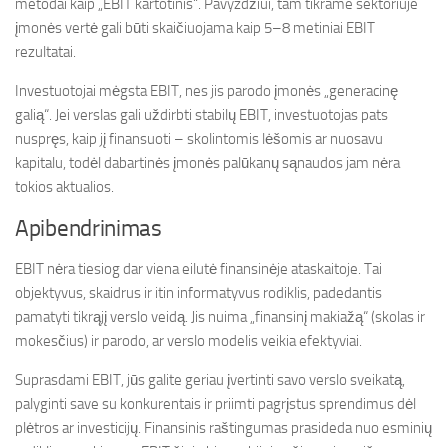
metodai kaip „EBIT kartotinis“. Pavyzdžiui, tam tikrame sektoriuje
įmonės vertė gali būti skaičiuojama kaip 5–8 metiniai EBIT
rezultatai.
Investuotojai mėgsta EBIT, nes jis parodo įmonės „generacinę
galią“. Jei verslas gali uždirbti stabilų EBIT, investuotojas pats
nuspręs, kaip jį finansuoti – skolintomis lėšomis ar nuosavu
kapitalu, todėl dabartinės įmonės palūkanų sąnaudos jam nėra
tokios aktualios.
Apibendrinimas
EBIT nėra tiesiog dar viena eilutė finansinėje ataskaitoje. Tai
objektyvus, skaidrus ir itin informatyvus rodiklis, padedantis
pamatyti tikrąjį verslo veidą. Jis nuima „finansinį makiažą“ (skolas ir
mokesčius) ir parodo, ar verslo modelis veikia efektyviai.
Suprasdami EBIT, jūs galite geriau įvertinti savo verslo sveikatą,
palyginti save su konkurentais ir priimti pagrįstus sprendimus dėl
plėtros ar investicijų. Finansinis raštingumas prasideda nuo esminių