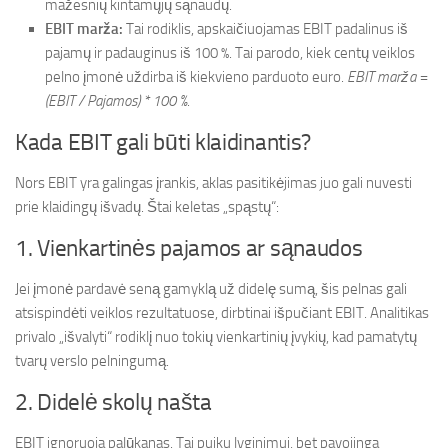
mažesnių kintamųjų sąnaudų.
EBIT marža:
Tai rodiklis, apskaičiuojamas EBIT padalinus iš
pajamų ir padauginus iš 100 %. Tai parodo, kiek centų veiklos
pelno įmonė uždirba iš kiekvieno parduoto euro.
EBIT marža =
(EBIT / Pajamos) * 100 %
.
Kada EBIT gali būti klaidinantis?
Nors EBIT yra galingas įrankis, aklas pasitikėjimas juo gali nuvesti
prie klaidingų išvadų. Štai keletas „spąstų“:
1. Vienkartinės pajamos ar sąnaudos
Jei įmonė pardavė seną gamyklą už didelę sumą, šis pelnas gali
atsispindėti veiklos rezultatuose, dirbtinai išpučiant EBIT. Analitikas
privalo „išvalyti“ rodiklį nuo tokių vienkartinių įvykių, kad pamatytų
tvarų verslo pelningumą.
2. Didelė skolų našta
EBIT ignoruoja palūkanas. Tai puiku lyginimui, bet pavojinga