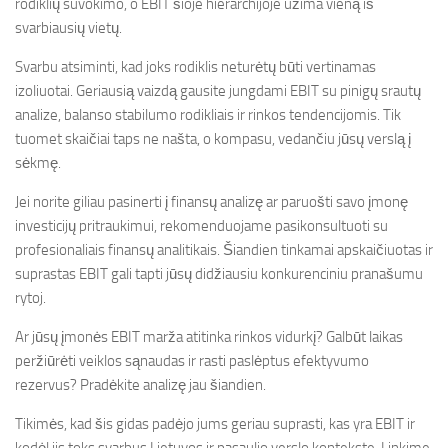
rodiklių suvokimo, o EBIT šioje hierarchijoje užima vieną iš
svarbiausių vietų.
Svarbu atsiminti, kad joks rodiklis neturėtų būti vertinamas
izoliuotai. Geriausią vaizdą gausite jungdami EBIT su pinigų srautų
analize, balanso stabilumo rodikliais ir rinkos tendencijomis. Tik
tuomet skaičiai taps ne našta, o kompasu, vedančiu jūsų verslą į
sėkmę.
Jei norite giliau pasinerti į finansų analizę ar paruošti savo įmonę
investicijų pritraukimui, rekomenduojame pasikonsultuoti su
profesionaliais finansų analitikais. Šiandien tinkamai apskaičiuotas ir
suprastas EBIT gali tapti jūsų didžiausiu konkurenciniu pranašumu
rytoj.
Ar jūsų įmonės EBIT marža atitinka rinkos vidurkį? Galbūt laikas
peržiūrėti veiklos sąnaudas ir rasti paslėptus efektyvumo
rezervus? Pradėkite analizę jau šiandien.
Tikimės, kad šis gidas padėjo jums geriau suprasti, kas yra EBIT ir