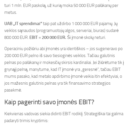
turi 1 mln. EUR paskolą, už kurią moka 50 000 EUR palūkanų per
metus.
UAB „IT sprendimai“
taip pat uždirbo 1 000 000 EUR pajamų. Jų
veiklos sąnaudos (programuotojų algos, serveriai, biuras) sudarė
800 000 EUR.
EBIT = 200 000 EUR.
Ši įmonė skolų neturi.
Operaciniu požiūriu abi įmonės yra identiškos – jos sugeneravo po
200 000 EUR pelno iš savo tiesioginės veiklos. Tačiau galutinis
pelnas po palūkanų ir mokesčių skirsis kardinaliai. Jei žiūrėtume tik į
grynąjį pelną, manytume, kad IT įmonė yra „geresnė“, tačiau EBIT
mums pasako, kad metalo apdirbimo įmonė veikia itin efektyviai, o
jos mažesnis galutinis pelnas yra tik finansavimo strategijos
pasekmė.
Kaip pagerinti savo įmonės EBIT?
Kiekvienas vadovas siekia didinti EBIT rodiklį. Strategiškai tai galima
padaryti trimis kryptimis: