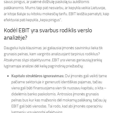
savus pinigus, ar paėmė didžiulę paskolą su aukštomis
palūkanomis. Mums taip pat nesvarbu, ar kepykla veikia Lietuvoje,
ar kitoje šalyje su kitokiu mokesčių tarifu. EBIT leidžia pamatyti, kaip
efektyviai pati kepykla „kepa pinigus“.
Kodėl EBIT yra svarbus rodiklis verslo
analizėje?
Daugeliui kyla klausimas: jei galiausiai įmonės savininkui lieka tik
grynasis pelnas, kam vargintis analizuojant tarpinius rodiklius?
Atsakymas slypi objektyvume. EBIT yra vienas geriausių įrankių
lyginamajai analizei dėl kelių pagrindinių priežasčių:
Kapitalo struktūros ignoravimas:
Dvi įmonės gali veikti tame
pačiame sektoriuje ir generuoti identiškas pajamas, tačiau
viena gali būti finansuojama vien tik nuosavu kapitalu, o kita –
didelėmis banko paskolomis. Antrosios įmonės grynasis
pelnas bus kur kas mažesnis dėl mokamų palūkanų, tačiau jų
EBIT gali būti vienodas. Tai rodo, kad abi įmonės operaciniu
lygmeniu yra vienodai efektyvios.