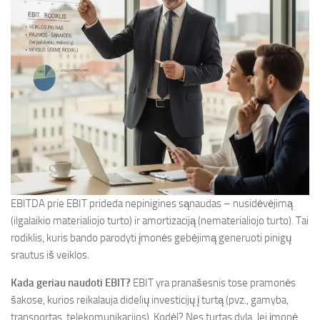
EBITDA prie EBIT prideda nepinigines sąnaudas – nusidėvėjimą
(ilgalaikio materialiojo turto) ir amortizaciją (nematerialiojo turto). Tai
rodiklis, kuris bando parodyti įmonės gebėjimą generuoti pinigų
srautus iš veiklos.
Kada geriau naudoti EBIT?
EBIT yra pranašesnis tose pramonės
šakose, kurios reikalauja didelių investicijų į turtą (pvz., gamyba,
transportas, telekomunikacijos). Kodėl? Nes turtas dyla. Jei įmonė