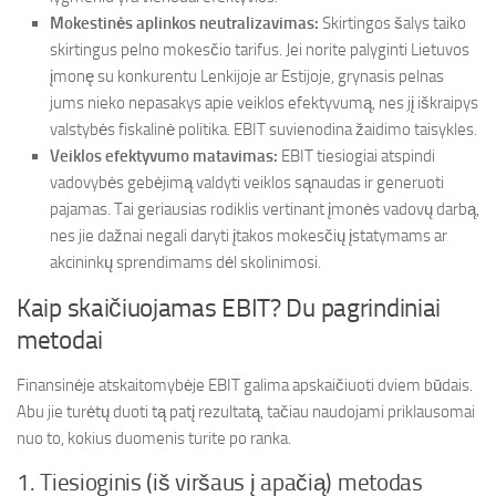
Mokestinės aplinkos neutralizavimas:
Skirtingos šalys taiko
skirtingus pelno mokesčio tarifus. Jei norite palyginti Lietuvos
įmonę su konkurentu Lenkijoje ar Estijoje, grynasis pelnas
jums nieko nepasakys apie veiklos efektyvumą, nes jį iškraipys
valstybės fiskalinė politika. EBIT suvienodina žaidimo taisykles.
Veiklos efektyvumo matavimas:
EBIT tiesiogiai atspindi
vadovybės gebėjimą valdyti veiklos sąnaudas ir generuoti
pajamas. Tai geriausias rodiklis vertinant įmonės vadovų darbą,
nes jie dažnai negali daryti įtakos mokesčių įstatymams ar
akcininkų sprendimams dėl skolinimosi.
Kaip skaičiuojamas EBIT? Du pagrindiniai
metodai
Finansinėje atskaitomybėje EBIT galima apskaičiuoti dviem būdais.
Abu jie turėtų duoti tą patį rezultatą, tačiau naudojami priklausomai
nuo to, kokius duomenis turite po ranka.
1. Tiesioginis (iš viršaus į apačią) metodas