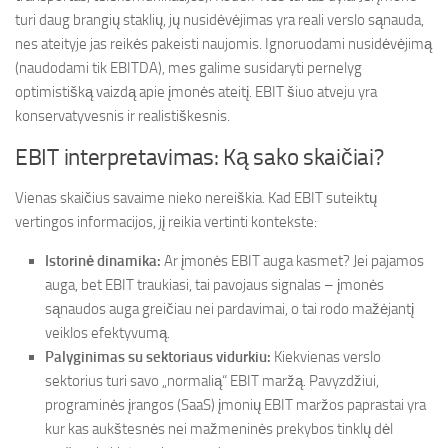
turi daug brangių staklių, jų nusidėvėjimas yra reali verslo sąnauda,
nes ateityje jas reikės pakeisti naujomis. Ignoruodami nusidėvėjimą
(naudodami tik EBITDA), mes galime susidaryti pernelyg
optimistišką vaizdą apie įmonės ateitį. EBIT šiuo atveju yra
konservatyvesnis ir realistiškesnis.
EBIT interpretavimas: Ką sako skaičiai?
Vienas skaičius savaime nieko nereiškia. Kad EBIT suteiktų
vertingos informacijos, jį reikia vertinti kontekste:
Istorinė dinamika:
Ar įmonės EBIT auga kasmet? Jei pajamos
auga, bet EBIT traukiasi, tai pavojaus signalas – įmonės
sąnaudos auga greičiau nei pardavimai, o tai rodo mažėjantį
veiklos efektyvumą.
Palyginimas su sektoriaus vidurkiu:
Kiekvienas verslo
sektorius turi savo „normalią“ EBIT maržą. Pavyzdžiui,
programinės įrangos (SaaS) įmonių EBIT maržos paprastai yra
kur kas aukštesnės nei mažmeninės prekybos tinklų dėl