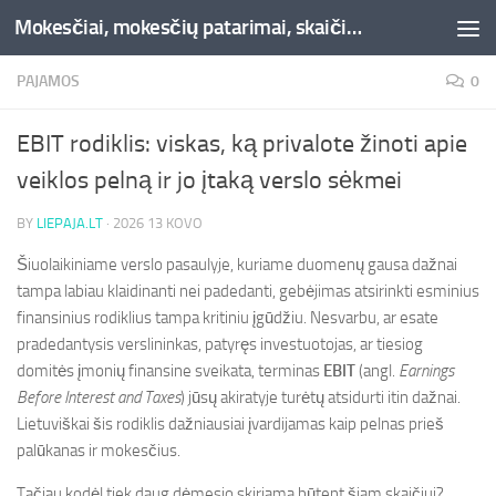
Mokesčiai, mokesčių patarimai, skaičiuoklės, straipsniai -Liepaja.lt
Skip to content
PAJAMOS
0
EBIT rodiklis: viskas, ką privalote žinoti apie
veiklos pelną ir jo įtaką verslo sėkmei
BY
LIEPAJA.LT
·
2026 13 KOVO
Šiuolaikiniame verslo pasaulyje, kuriame duomenų gausa dažnai
tampa labiau klaidinanti nei padedanti, gebėjimas atsirinkti esminius
finansinius rodiklius tampa kritiniu įgūdžiu. Nesvarbu, ar esate
pradedantysis verslininkas, patyręs investuotojas, ar tiesiog
domitės įmonių finansine sveikata, terminas
EBIT
(angl.
Earnings
Before Interest and Taxes
) jūsų akiratyje turėtų atsidurti itin dažnai.
Lietuviškai šis rodiklis dažniausiai įvardijamas kaip pelnas prieš
palūkanas ir mokesčius.
Tačiau kodėl tiek daug dėmesio skiriama būtent šiam skaičiui?