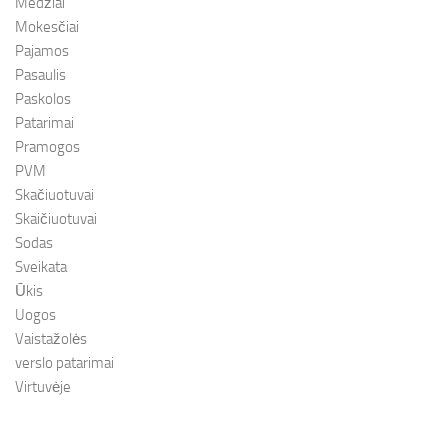
Medžiai
Mokesčiai
Pajamos
Pasaulis
Paskolos
Patarimai
Pramogos
PVM
Skačiuotuvai
Skaičiuotuvai
Sodas
Sveikata
Ūkis
Uogos
Vaistažolės
verslo patarimai
Virtuvėje