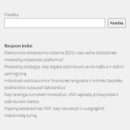
Paieška
Paieška
Naujausi įrašai
Elektroninio deklaravimo sistema (EDS): kaip veikia Valstybinės
mokesčių inspekcijos platforma?
Mokesčių strategija: kaip legaliai optimizuoti verslo kaštus ir didinti
pelningumą
Individuali veikla jaunimui: finansinės lengvatos ir kritinės taisyklės,
leidžiančios sutaupyti tūkstančius
Kaip teisingai sumokėti mokesčius: VMI sąskaita, įmokų kodai ir
dažniausios klaidos
Pajamų deklaravimas VMI: kaip nesuklysti ir susigrąžinti
maksimalią sumą