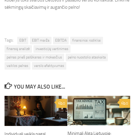
kodėl jis toks svarbus Lietuvos ir pasaulio verslo kontekste. Linkime
sėkmingų skaičiavimų ir augančio pelno!
Tags:
EBIT
EBIT marža
EBITDA
finansiniai rodikliai
finansų analizė
investicijų vertinimas
pelnas prieš palūkanas ir mokesčius
pelno nuostolio ataskaita
veiklos pelnas
verslo efektyvumas
YOU MAY ALSO LIKE...
0
0
Minimali Alga Lietuvoje:
Individuali veikla pagal