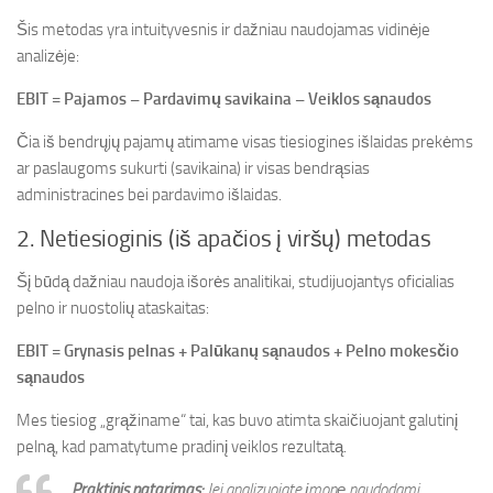
Šis metodas yra intuityvesnis ir dažniau naudojamas vidinėje
analizėje:
EBIT = Pajamos – Pardavimų savikaina – Veiklos sąnaudos
Čia iš bendrųjų pajamų atimame visas tiesiogines išlaidas prekėms
ar paslaugoms sukurti (savikaina) ir visas bendrąsias
administracines bei pardavimo išlaidas.
2. Netiesioginis (iš apačios į viršų) metodas
Šį būdą dažniau naudoja išorės analitikai, studijuojantys oficialias
pelno ir nuostolių ataskaitas:
EBIT = Grynasis pelnas + Palūkanų sąnaudos + Pelno mokesčio
sąnaudos
Mes tiesiog „grąžiname“ tai, kas buvo atimta skaičiuojant galutinį
pelną, kad pamatytume pradinį veiklos rezultatą.
Praktinis patarimas:
Jei analizuojate įmonę naudodami