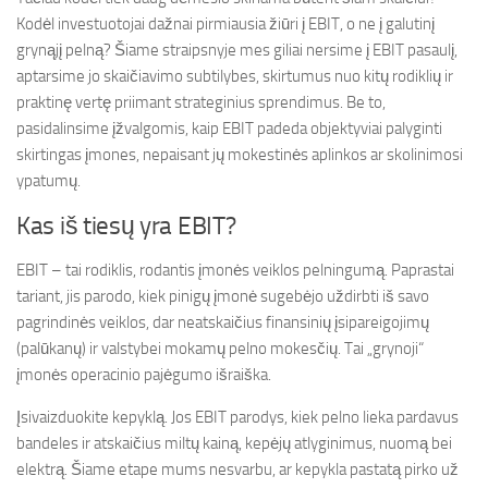
Kodėl investuotojai dažnai pirmiausia žiūri į EBIT, o ne į galutinį
grynąjį pelną? Šiame straipsnyje mes giliai nersime į EBIT pasaulį,
aptarsime jo skaičiavimo subtilybes, skirtumus nuo kitų rodiklių ir
praktinę vertę priimant strateginius sprendimus. Be to,
pasidalinsime įžvalgomis, kaip EBIT padeda objektyviai palyginti
skirtingas įmones, nepaisant jų mokestinės aplinkos ar skolinimosi
ypatumų.
Kas iš tiesų yra EBIT?
EBIT – tai rodiklis, rodantis įmonės veiklos pelningumą. Paprastai
tariant, jis parodo, kiek pinigų įmonė sugebėjo uždirbti iš savo
pagrindinės veiklos, dar neatskaičius finansinių įsipareigojimų
(palūkanų) ir valstybei mokamų pelno mokesčių. Tai „grynoji“
įmonės operacinio pajėgumo išraiška.
Įsivaizduokite kepyklą. Jos EBIT parodys, kiek pelno lieka pardavus
bandeles ir atskaičius miltų kainą, kepėjų atlyginimus, nuomą bei
elektrą. Šiame etape mums nesvarbu, ar kepykla pastatą pirko už