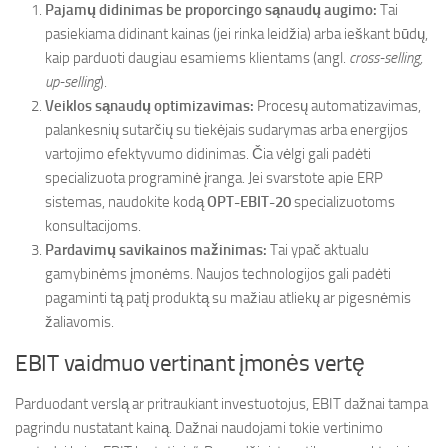
Pajamų didinimas be proporcingo sąnaudų augimo:
Tai
pasiekiama didinant kainas (jei rinka leidžia) arba ieškant būdų,
kaip parduoti daugiau esamiems klientams (angl.
cross-selling,
up-selling
).
Veiklos sąnaudų optimizavimas:
Procesų automatizavimas,
palankesnių sutarčių su tiekėjais sudarymas arba energijos
vartojimo efektyvumo didinimas. Čia vėlgi gali padėti
specializuota programinė įranga. Jei svarstote apie ERP
sistemas, naudokite kodą
OPT-EBIT-20
specializuotoms
konsultacijoms.
Pardavimų savikainos mažinimas:
Tai ypač aktualu
gamybinėms įmonėms. Naujos technologijos gali padėti
pagaminti tą patį produktą su mažiau atliekų ar pigesnėmis
žaliavomis.
EBIT vaidmuo vertinant įmonės vertę
Parduodant verslą ar pritraukiant investuotojus, EBIT dažnai tampa
pagrindu nustatant kainą. Dažnai naudojami tokie vertinimo