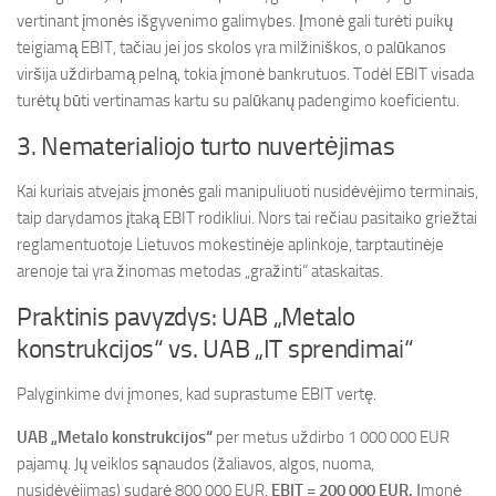
vertinant įmonės išgyvenimo galimybes. Įmonė gali turėti puikų
teigiamą EBIT, tačiau jei jos skolos yra milžiniškos, o palūkanos
viršija uždirbamą pelną, tokia įmonė bankrutuos. Todėl EBIT visada
turėtų būti vertinamas kartu su palūkanų padengimo koeficientu.
3. Nematerialiojo turto nuvertėjimas
Kai kuriais atvejais įmonės gali manipuliuoti nusidėvėjimo terminais,
taip darydamos įtaką EBIT rodikliui. Nors tai rečiau pasitaiko griežtai
reglamentuotoje Lietuvos mokestinėje aplinkoje, tarptautinėje
arenoje tai yra žinomas metodas „gražinti“ ataskaitas.
Praktinis pavyzdys: UAB „Metalo
konstrukcijos“ vs. UAB „IT sprendimai“
Palyginkime dvi įmones, kad suprastume EBIT vertę.
UAB „Metalo konstrukcijos“
per metus uždirbo 1 000 000 EUR
pajamų. Jų veiklos sąnaudos (žaliavos, algos, nuoma,
nusidėvėjimas) sudarė 800 000 EUR.
EBIT = 200 000 EUR.
Įmonė