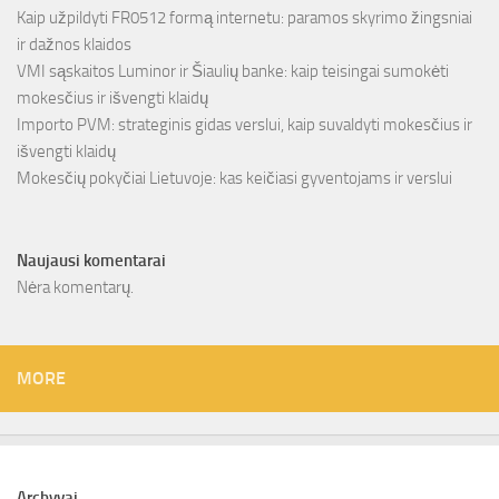
Kaip užpildyti FR0512 formą internetu: paramos skyrimo žingsniai
ir dažnos klaidos
VMI sąskaitos Luminor ir Šiaulių banke: kaip teisingai sumokėti
mokesčius ir išvengti klaidų
Importo PVM: strateginis gidas verslui, kaip suvaldyti mokesčius ir
išvengti klaidų
Mokesčių pokyčiai Lietuvoje: kas keičiasi gyventojams ir verslui
Naujausi komentarai
Nėra komentarų.
MORE
Archyvai