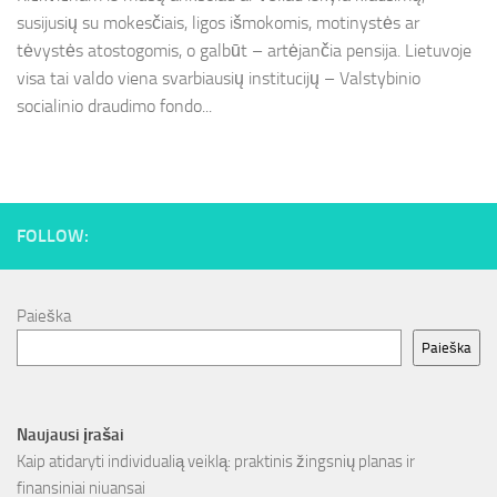
susijusių su mokesčiais, ligos išmokomis, motinystės ar
tėvystės atostogomis, o galbūt – artėjančia pensija. Lietuvoje
visa tai valdo viena svarbiausių institucijų – Valstybinio
socialinio draudimo fondo...
FOLLOW:
Paieška
Paieška
Naujausi įrašai
Kaip atidaryti individualią veiklą: praktinis žingsnių planas ir
finansiniai niuansai