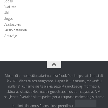
Sodas
Sveikata
Ūkis
Uogos
Vaistažolės
verslo patarimai
Virtuvėje
Mokesčiai, mokesčių patarimai, skaičiuoklės, straipsniai -Liepaja.lt
© 2026. Visos teisės saugomos. Liepaja.lt – išsamus „mokesčių
sufleris“, kuriame rasite aiškiai pateiktą mokesčių informaciją,
aktualias skaičiuokles, naudingus straipsnius bei naujausias VMI
naujienas. Svetainė skirta padėti geriau suprasti mokestinę sistemą
ir priimti tinkamus finansinius sprendimus.