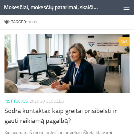
Mokesčiai, mokesčių patarimai, skaičiuoklės, straipsniai -Liepaja.lt
Skip to content
TAGGED:
1883
0
INSTITUCIJOS
2026 30 GEGUŽĖS
Sodra kontaktai: kaip greitai prisibelsti ir
gauti reikiamą pagalbą?
Kiekvienam iš mūsų anksčiau ar vėliau iškyla klausimų,