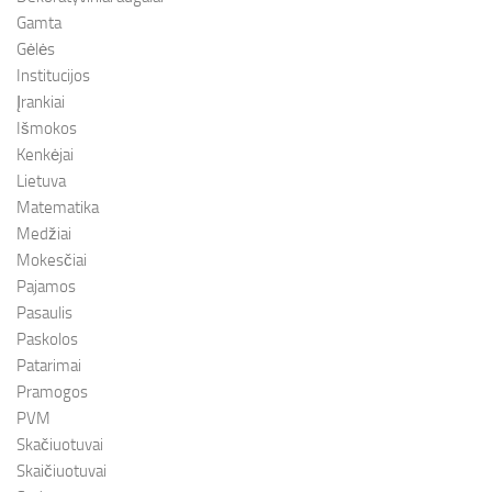
Gamta
Gėlės
Institucijos
Įrankiai
Išmokos
Kenkėjai
Lietuva
Matematika
Medžiai
Mokesčiai
Pajamos
Pasaulis
Paskolos
Patarimai
Pramogos
PVM
Skačiuotuvai
Skaičiuotuvai