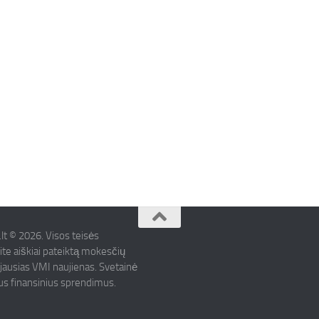
.lt © 2026. Visos teisės
ite aiškiai pateiktą mokesčių
ujausias VMI naujienas. Svetainė
mus finansinius sprendimus.