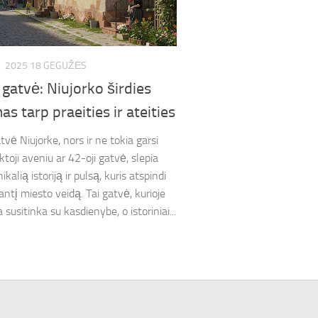
S
2025 18 GEGUŽĖS
 gatvė: Niujorko širdies
as tarp praeities ir ateities
tvė Niujorke, nors ir ne tokia garsi
toji aveniu ar 42-oji gatvė, slepia
ikalią istoriją ir pulsą, kuris atspindi
antį miesto veidą. Tai gatvė, kurioje
susitinka su kasdienybe, o istoriniai...