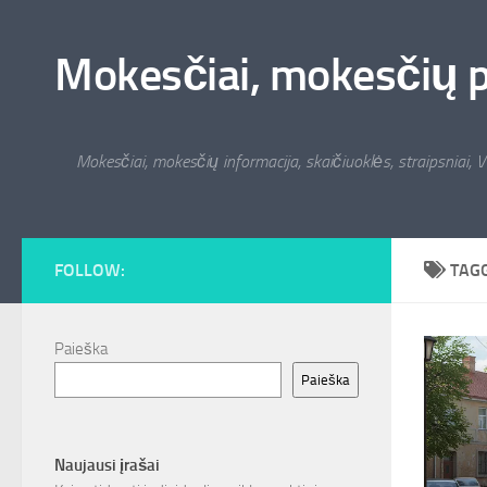
Skip to content
Mokesčiai, mokesčių pat
Mokesčiai, mokesčių informacija, skaičiuoklės, straipsniai, V
FOLLOW:
TAG
Paieška
Paieška
Naujausi įrašai