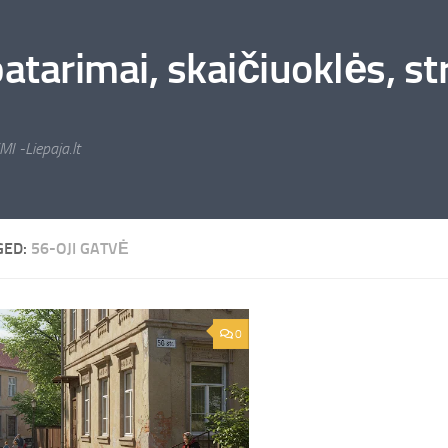
arimai, skaičiuoklės, stra
MI -Liepaja.lt
GED:
56-OJI GATVĖ
0