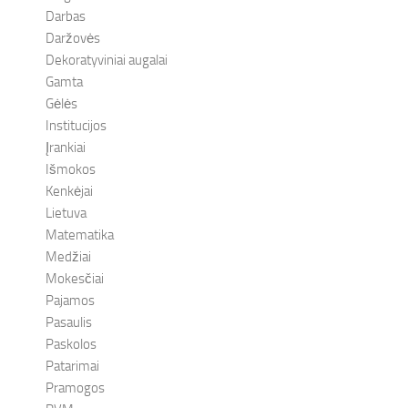
Darbas
Daržovės
Dekoratyviniai augalai
Gamta
Gėlės
Institucijos
Įrankiai
Išmokos
Kenkėjai
Lietuva
Matematika
Medžiai
Mokesčiai
Pajamos
Pasaulis
Paskolos
Patarimai
Pramogos