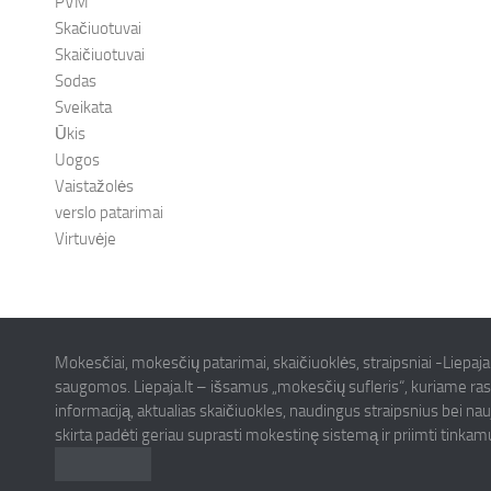
PVM
Skačiuotuvai
Skaičiuotuvai
Sodas
Sveikata
Ūkis
Uogos
Vaistažolės
verslo patarimai
Virtuvėje
Mokesčiai, mokesčių patarimai, skaičiuoklės, straipsniai -Liepaja
saugomos. Liepaja.lt – išsamus „mokesčių sufleris“, kuriame ras
informaciją, aktualias skaičiuokles, naudingus straipsnius bei na
skirta padėti geriau suprasti mokestinę sistemą ir priimti tinka