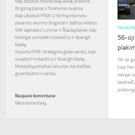
Kaip atidaryti individualią veiklą: praktinis
žingsnių planas ir finansiniai niuansai
Kaip užpildyti FR0512 formą internetu:
paramos skyrimo žingsniai ir dažnos klaidos
PASAULI
VMI sąskaitos Luminor ir Šiaulių banke: kaip
56-oji
teisingai sumokėti mokesčius ir išvengti
klaidų
plakim
Importo PVM: strateginis gidas verslui, kaip
suvaldyti mokesčius ir išvengti klaidų
56-oji ga
Mokesčių pokyčiai Lietuvoje: kas keičiasi
kaip Penk
gyventojams ir verslui
savyje un
besikeiči
prabanga 
Naujausi komentarai
Nėra komentarų.